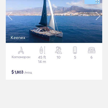
Keenex
Катамаран
45 ft
10
5
6
14 m
$
1,803
/нощ