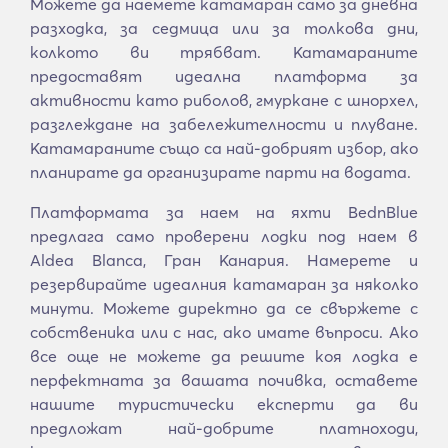
Можете да наемете катамаран само за дневна
разходка, за седмица или за толкова дни,
колкото ви трябват. Катамараните
предоставят идеална платформа за
активности като риболов, гмуркане с шнорхел,
разглеждане на забележителности и плуване.
Катамараните също са най-добрият избор, ако
планирате да организирате парти на водата.
Платформата за наем на яхти BednBlue
предлага само проверени лодки под наем в
Aldea Blanca, Гран Канария. Намерете и
резервирайте идеалния катамаран за няколко
минути. Можете директно да се свържете с
собственика или с нас, ако имате въпроси. Ако
все още не можете да решите коя лодка е
перфектната за вашата почивка, оставете
нашите туристически експерти да ви
предложат най-добрите платноходи,