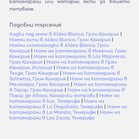
катамарани или моторни яхти за вашето
пътуване.
Подобни търсения
Лодки под наем в Aldea Blanca, Гран Канария
|
Наеми яхти в Aldea Blanca, Гран Канария
|
Наеми платноходки в Aldea Blanca, Гран
Канария
|
Наем на катамарани в Инхенио, Гран
Канария
|
Наем на катамарани в Las Majoreras,
Гран Канария
|
Наем на катамарани в Гран
Канария, Испания
|
Наем на катамарани в
Телде, Гран Канария
|
Наем на катамарани в
Salinetas, Гран Канария
|
Наем на катамарани в
Меленара, Гран Канария
|
Наем на катамарани
в Терор, Гран Канария
|
Наем на катамарани в
Порис де Абона, Канарски острови
|
Наем на
катамарани в Icor, Тенерифе
|
Наем на
катамарани в La Degollada, Тенерифе
|
Наем на
катамарани в La Mareta, Тенерифе
|
Наем на
катамарани в Las Zocas, Тенерифе