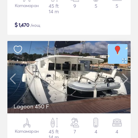
Катамаран
45 ft
9
5
5
14 m
$
1,470
/нощ
Lagoon 450 F
Катамаран
45 ft
7
4
4
14 m