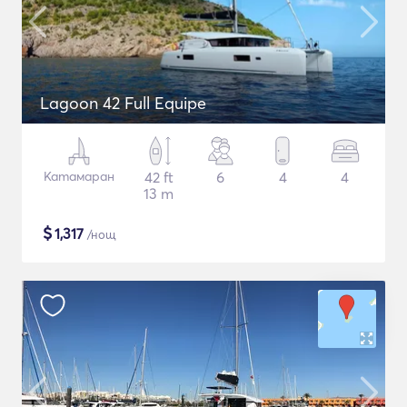
Lagoon 42 Full Equipe
Катамаран
42 ft
6
4
4
13 m
$
1,317
/нощ