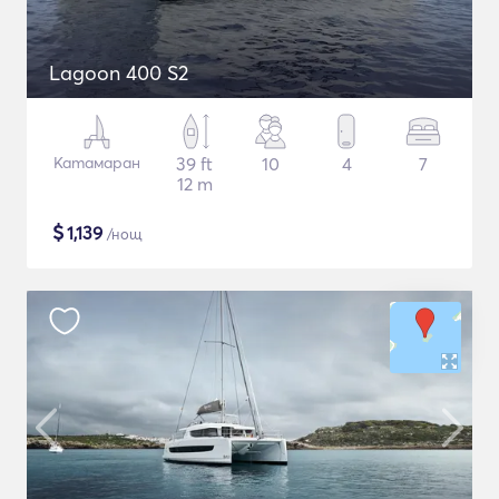
Lagoon 400 S2
Катамаран
39 ft
10
4
7
12 m
$
1,139
/нощ