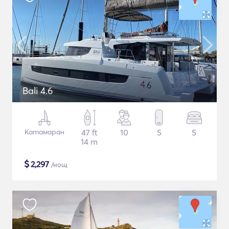
Bali 4.6
Катамаран
47 ft
10
5
5
14 m
$
2,297
/нощ