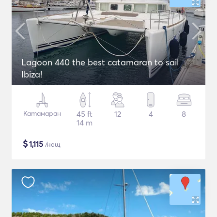
Lagoon 440 the best catamaran to sail
Ibiza!
Катамаран
45 ft
12
4
8
14 m
$
1,115
/нощ