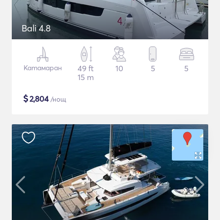
Bali 4.8
Катамаран
49 ft
10
5
5
15 m
$
2,804
/нощ