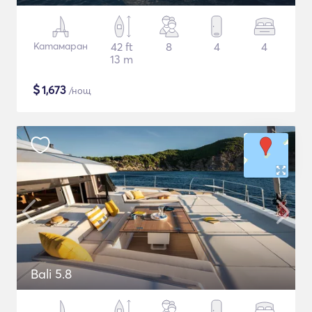
Катамаран
42 ft
8
4
4
13 m
$
1,673
/нощ
Bali 5.8