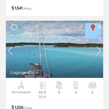
$
1,541
/нощ
Lagoon 450 F
Катамаран
46 ft
8
4
6
14 m
$
1,556
/нощ