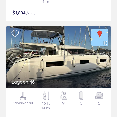
4 m
$
1,804
/нощ
Lagoon 46
Катамаран
46 ft
9
5
5
14 m