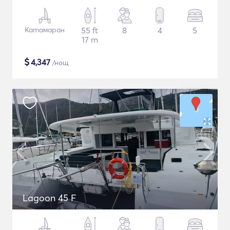
Катамаран
55 ft
8
4
5
17 m
$
4,347
/нощ
Lagoon 45 F