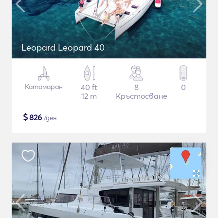
Leopard Leopard 40
Катамаран
40 ft
8
0
12 m
Кръстосване
$
826
/ден