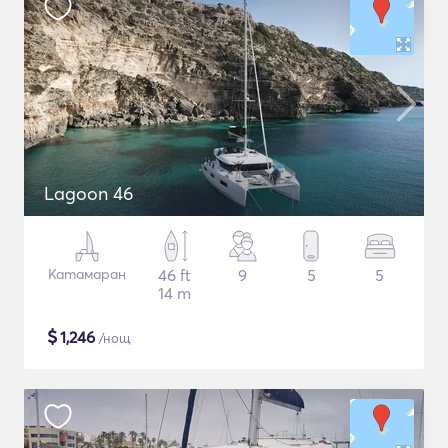
Lagoon 46
Катамаран
46 ft
9
5
5
14 m
$
1,246
/нощ