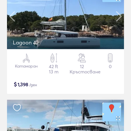
Lagoon 42
Катамаран
42 ft
12
0
13 m
Кръстосване
$
1,398
/ден