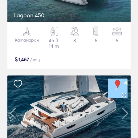
Lagoon 450
Катамаран
45 ft
8
6
6
14 m
$
1,467
/нощ