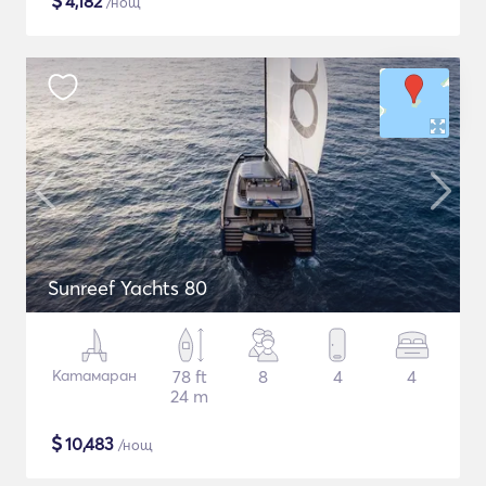
$
4,182
/нощ
Sunreef Yachts 80
Катамаран
78 ft
8
4
4
24 m
$
10,483
/нощ