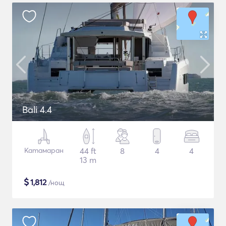
Bali 4.4
Катамаран
44 ft
8
4
4
13 m
$
1,812
/нощ