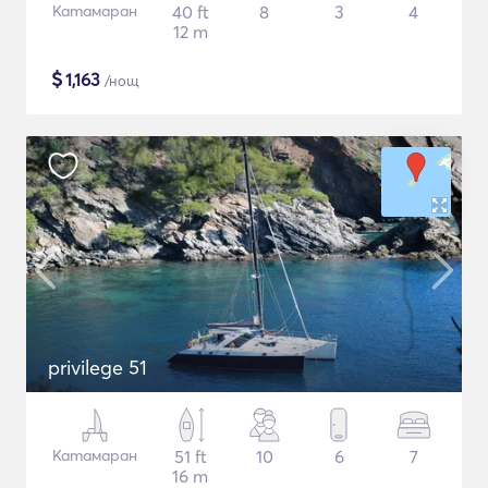
Катамаран
40 ft
8
3
4
12 m
$
1,163
/нощ
privilege 51
Катамаран
51 ft
10
6
7
16 m