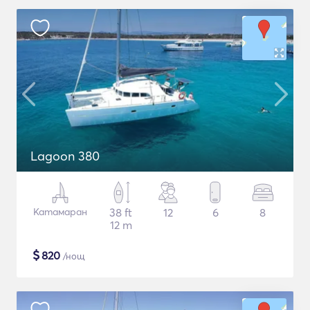
Lagoon 380
Катамаран
38 ft
12
6
8
12 m
$
820
/нощ