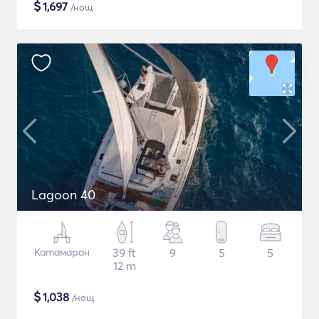
$
1,697
/нощ
Lagoon 40
Катамаран
39 ft
9
5
5
12 m
$
1,038
/нощ