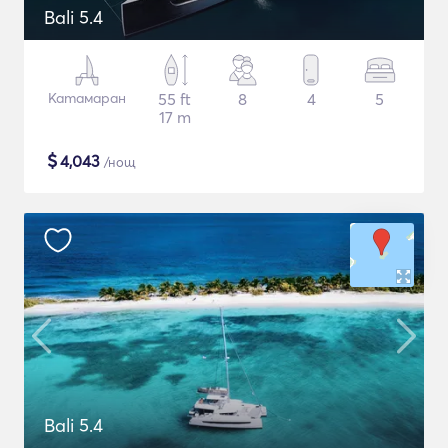
Bali 5.4
Катамаран
55 ft
8
4
5
17 m
$
4,043
/нощ
Bali 5.4