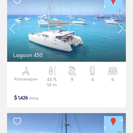
Lagoon 450
Катамаран
45 ft
9
4
6
14 m
$
1,426
/нощ