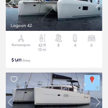
Lagoon 42
Катамаран
42 ft
8
4
6
13 m
$
1,411
/нощ