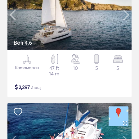
Bali 4.6
Катамаран
47 ft
10
5
5
14 m
$
2,297
/нощ