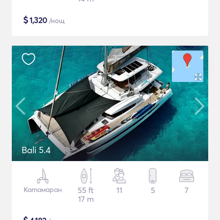
$
1,320
/нощ
Bali 5.4
Катамаран
55 ft
11
5
7
17 m