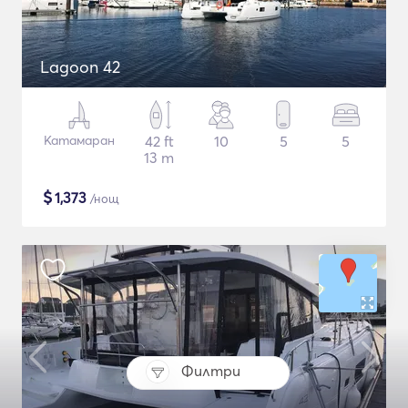
Lagoon 42
Катамаран
42 ft
10
5
5
13 m
$
1,373
/нощ
Филтри