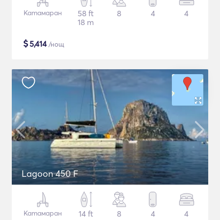
Катамаран
58 ft
8
4
4
18 m
$
5,414
/нощ
Lagoon 450 F
Катамаран
14 ft
8
4
4