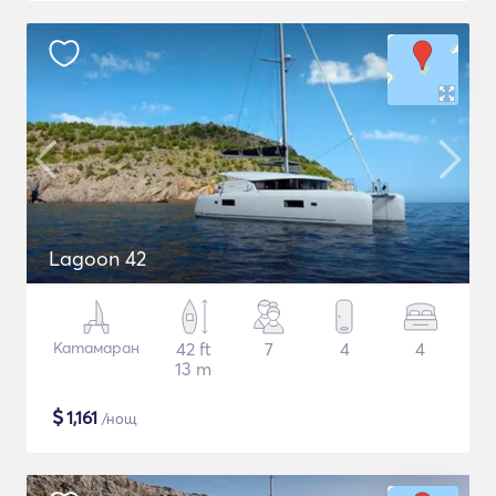
Lagoon 42
Катамаран
42 ft
7
4
4
13 m
$
1,161
/нощ