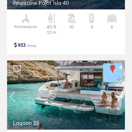
Fountaine Pajot Isla 40
Катамаран
40 ft
10
4
6
12 m
$
933
/нощ
Lagoon 55