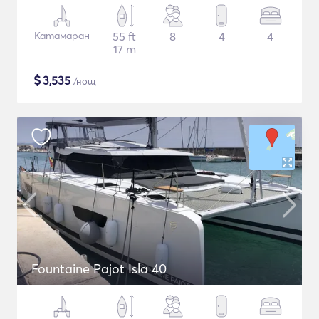
Катамаран
55 ft
8
4
4
17 m
$
3,535
/нощ
Fountaine Pajot Isla 40