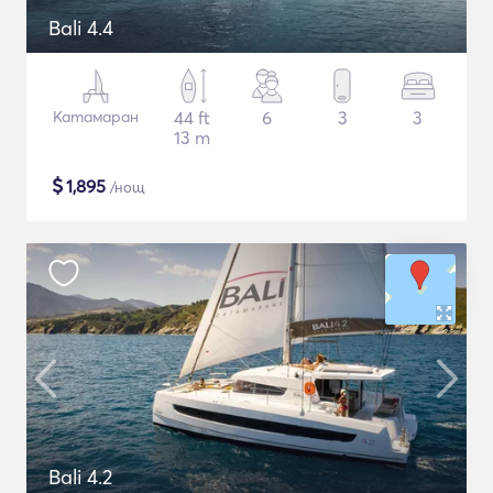
Bali 4.4
Катамаран
44 ft
6
3
3
13 m
$
1,895
/нощ
Bali 4.2