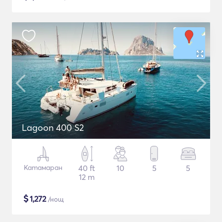
Lagoon 400 S2
Катамаран
40 ft
10
5
5
12 m
$
1,272
/нощ