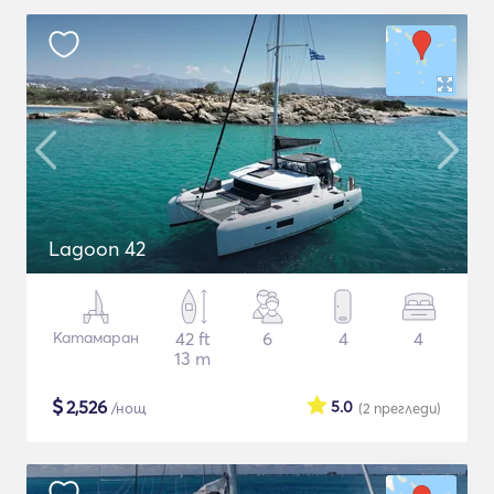
Lagoon 42
Катамаран
42 ft
6
4
4
13 m
$
2,526
5.0
/нощ
(2
прегледи
)