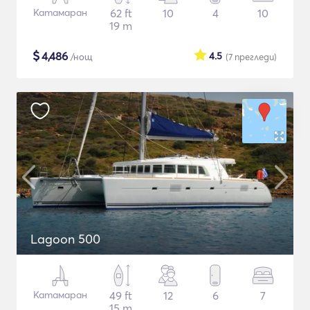
Катамаран
62 ft
10
4
10
19 m
$
4,486
4.5
/нощ
(7
прегледи
)
Lagoon 500
Катамаран
49 ft
12
6
7
15 m