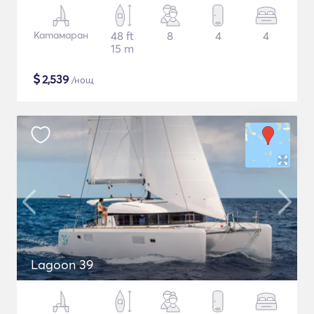
Катамаран
48 ft
8
4
4
15 m
$
2,539
/нощ
Lagoon 39