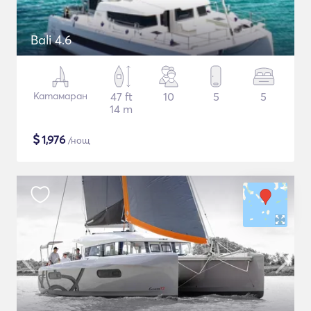
Bali 4.6
Катамаран
47 ft
10
5
5
14 m
$
1,976
/нощ