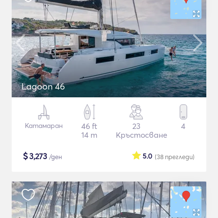
Lagoon 46
Катамаран
46 ft
23
4
14 m
Кръстосване
$
3,273
5.0
/ден
(38
прегледи
)