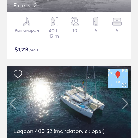
Excess 12
Катамаран
40 ft
10
6
6
12 m
$
1,213
/нощ
Lagoon 400 S2 (mandatory skipper)