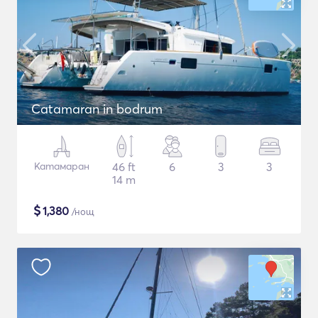
Catamaran in bodrum
Катамаран
46 ft
6
3
3
14 m
$
1,380
/нощ