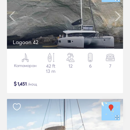
Lagoon 42
Катамаран
42 ft
12
6
7
13 m
$
1,451
/нощ