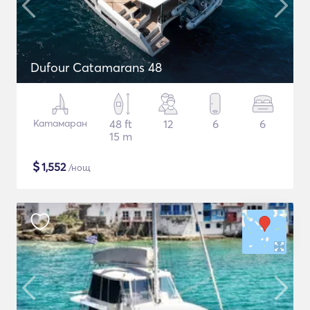
Dufour Catamarans 48
Катамаран
48 ft
12
6
6
15 m
$
1,552
/нощ