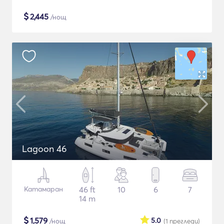
$
2,445
/нощ
Lagoon 46
Катамаран
46 ft
10
6
7
14 m
$
1,579
5.0
/нощ
(1
прегледи
)