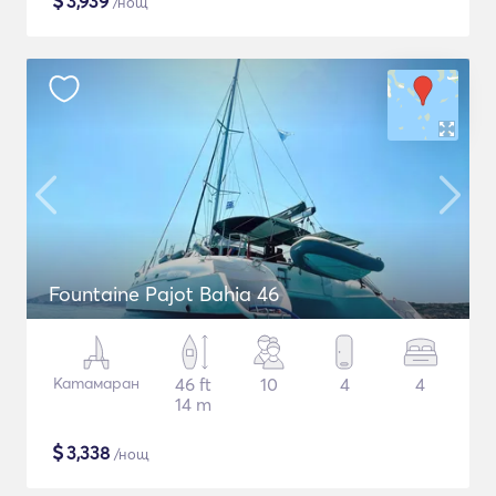
$
3,939
/нощ
Fountaine Pajot Bahia 46
Катамаран
46 ft
10
4
4
14 m
$
3,338
/нощ