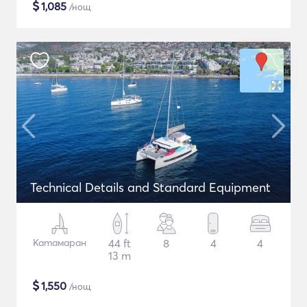
$
1,085
/нощ
Technical Details and Standard Equipment
Катамаран
44 ft
8
4
4
13 m
$
1,550
/нощ