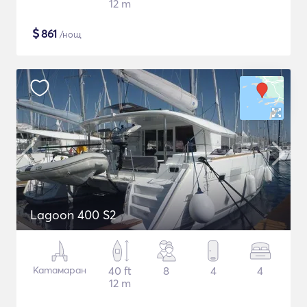
12 m
$
861
/нощ
Lagoon 400 S2
Катамаран
40 ft
8
4
4
12 m