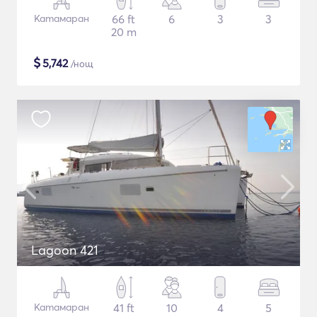
Катамаран
66 ft
6
3
3
20 m
$
5,742
/нощ
Lagoon 421
Катамаран
41 ft
10
4
5