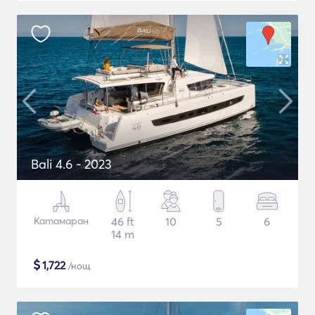
Bali 4.6 - 2023
Катамаран
46 ft
10
5
6
14 m
$
1,722
/нощ