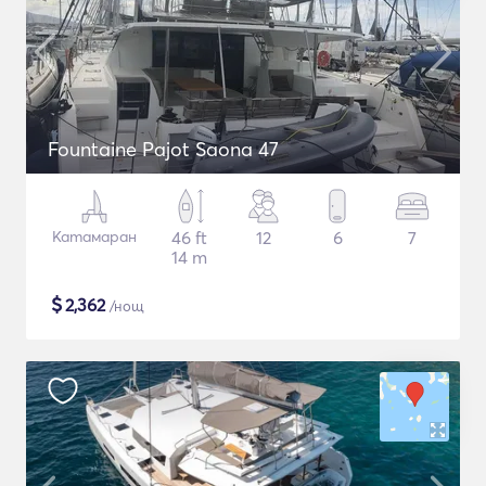
Fountaine Pajot Saona 47
Катамаран
46 ft
12
6
7
14 m
$
2,362
/нощ