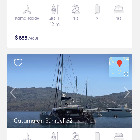
Катамаран
40 ft
10
2
10
12 m
$
885
/нощ
Catamaran Sunreef 62