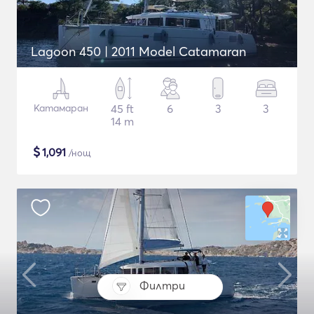
Lagoon 450 | 2011 Model Catamaran
Катамаран
45 ft
6
3
3
14 m
$
1,091
/нощ
Филтри