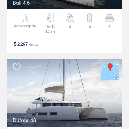
Bali 4.6
Катамаран
46 ft
8
6
4
14 m
$
2,297
/нощ
Dufour 48