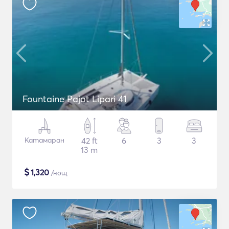
Fountaine Pajot Lipari 41
Катамаран
42 ft
6
3
3
13 m
$
1,320
/нощ