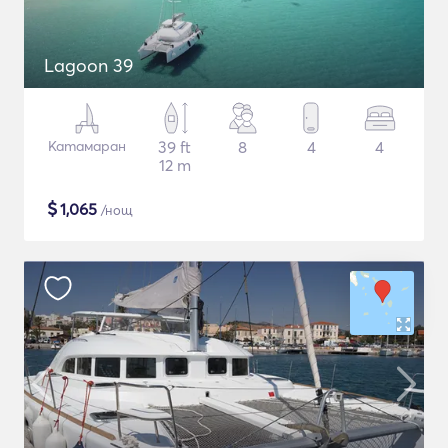
Lagoon 39
Катамаран
39 ft
8
4
4
12 m
$
1,065
/нощ