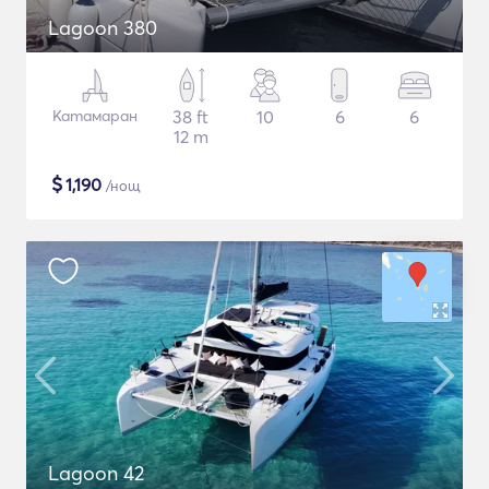
Lagoon 380
Катамаран
38 ft
10
6
6
12 m
$
1,190
/нощ
Lagoon 42