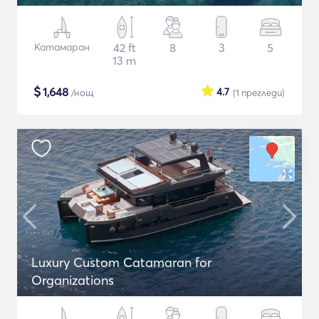
Катамаран
42 ft
8
3
5
13 m
$
1,648
4.7
/нощ
(1
прегледи
)
Luxury Custom Catamaran for
Organizations