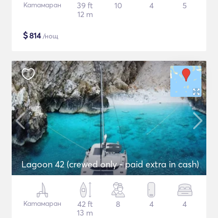
Катамаран
39 ft
10
4
5
12 m
$
814
/нощ
Lagoon 42 (crewed only - paid extra in cash)
Катамаран
42 ft
8
4
4
13 m