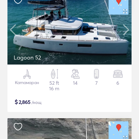
Lagoon 52
Катамаран
52 ft
14
7
6
16 m
$
2,865
/нощ