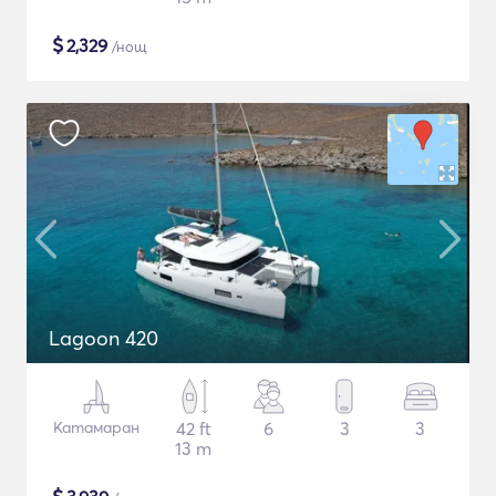
$
2,329
/нощ
Lagoon 420
Катамаран
42 ft
6
3
3
13 m