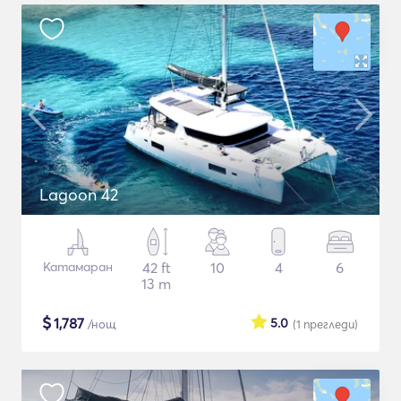
Lagoon 42
Катамаран
42 ft
10
4
6
13 m
$
1,787
5.0
/нощ
(1
прегледи
)