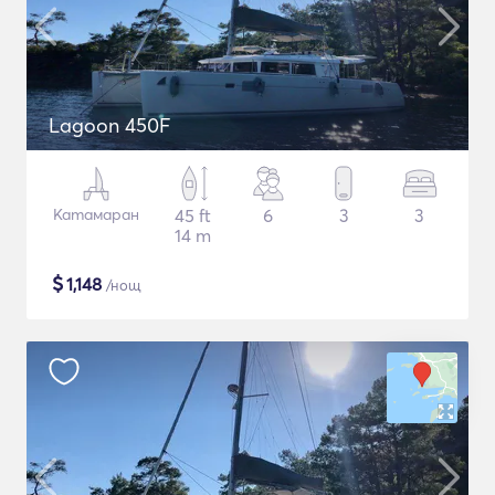
Lagoon 450F
Катамаран
45 ft
6
3
3
14 m
$
1,148
/нощ