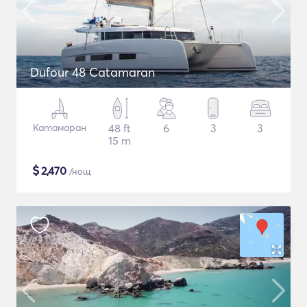
Dufour 48 Catamaran
Катамаран
48 ft
6
3
3
15 m
$
2,470
/нощ