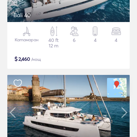
Bali 40
Катамаран
40 ft
6
4
4
12 m
$
2,460
/нощ