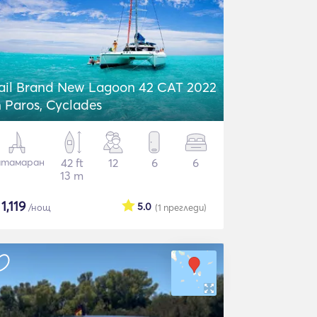
ail Brand New Lagoon 42 CAT 2022
n Paros, Cyclades
атамаран
42 ft
12
6
6
13 m
$
1,119
5.0
/нощ
(1
прегледи
)