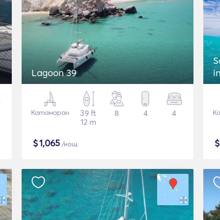
S
Lagoon 39
i
Катамаран
39 ft
8
4
4
К
12 m
$
1,065
/нощ