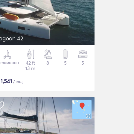
agoon 42
атамаран
42 ft
8
5
5
13 m
$
1,541
/нощ