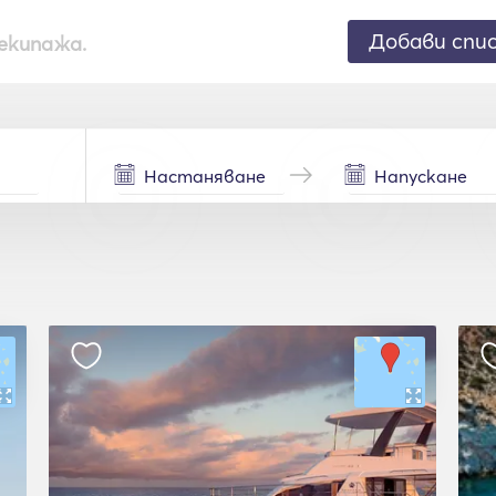
Добави спи
екипажа.