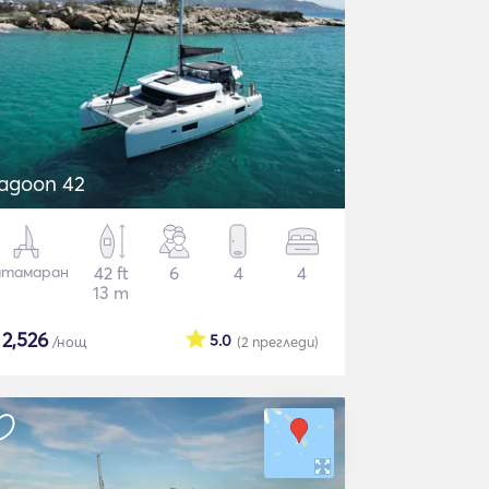
agoon 42
атамаран
42 ft
6
4
4
13 m
$
2,526
5.0
/нощ
(2
прегледи
)