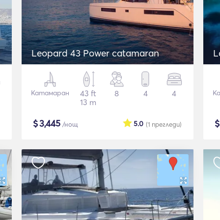
Leopard 43 Power catamaran
L
Катамаран
43 ft
8
4
4
К
13 m
$
3,445
5.0
/нощ
(1
прегледи
)