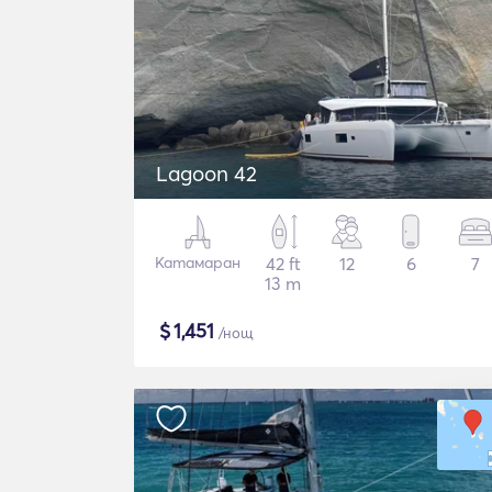
Lagoon 42
Катамаран
42 ft
12
6
7
13 m
$
1,451
/нощ