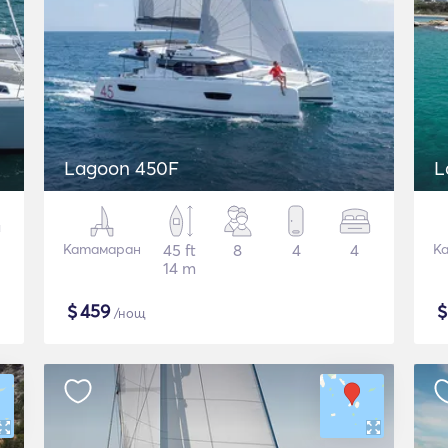
Lagoon 450F
L
Катамаран
45 ft
8
4
4
К
14 m
$
459
/нощ