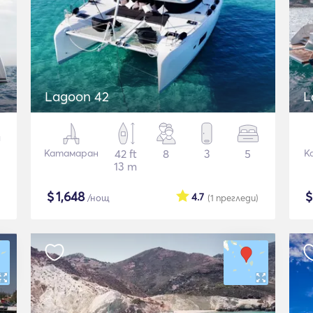
Lagoon 42
L
Катамаран
42 ft
8
3
5
К
13 m
$
1,648
4.7
/нощ
(1
прегледи
)