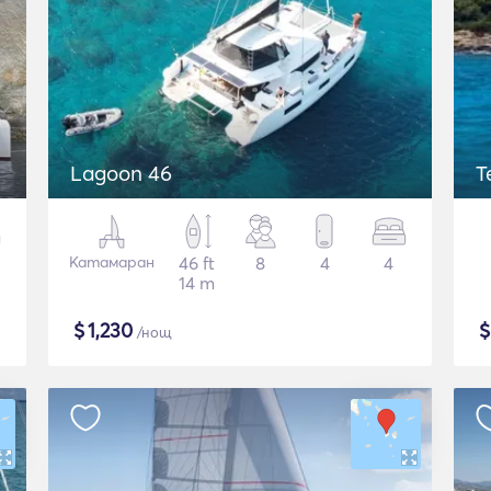
Lagoon 46
T
Катамаран
46 ft
8
4
4
14 m
$
1,230
/нощ