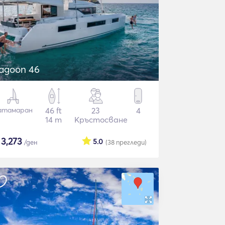
agoon 46
атамаран
46 ft
23
4
14 m
Кръстосване
$
3,273
5.0
/ден
(38
прегледи
)