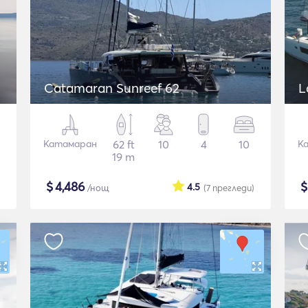
Catamaran Sunreef 62
L
Катамаран
62 ft
10
4
10
К
19 m
$
4,486
4.5
/нощ
(7
прегледи
)