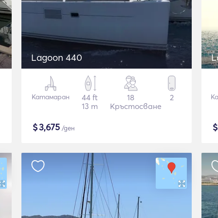
Lagoon 440
L
Катамаран
44 ft
18
2
К
13 m
Кръстосване
$
3,675
/ден