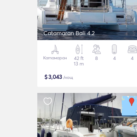
Catamaran Bali 4.2
Катамаран
42 ft
8
4
4
13 m
$
3,043
/нощ