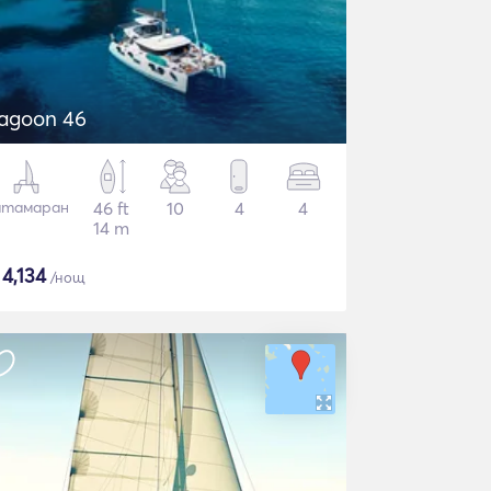
agoon 46
атамаран
46 ft
10
4
4
14 m
$
4,134
/нощ