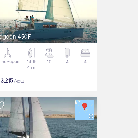
agoon 450F
атамаран
14 ft
10
4
4
4 m
$
3,215
/нощ