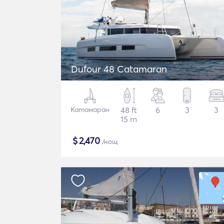
Dufour 48 Catamaran
Катамаран
48 ft
6
3
3
15 m
$
2,470
/нощ