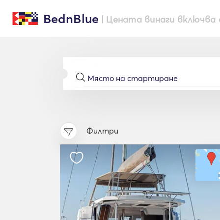
BednBlue
| Цената винаги включва 
Филтри