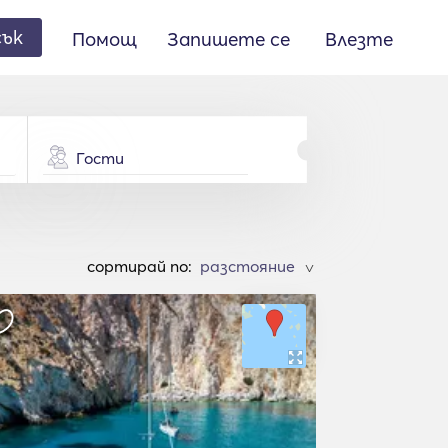
сък
Помощ
Запишете се
Влезте
Гости
cортирай по:
>