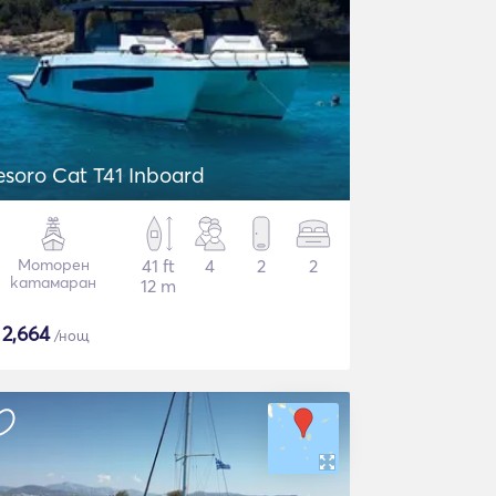
esoro Cat T41 Inboard
Моторен
41 ft
4
2
2
катамаран
12 m
$
2,664
/нощ