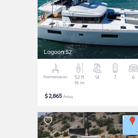
Lagoon 52
Катамаран
52 ft
14
7
6
16 m
$
2,865
/нощ