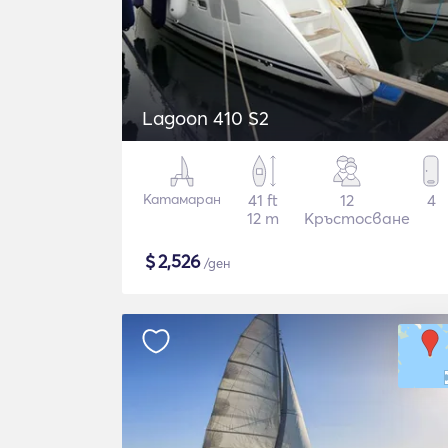
Lagoon 410 S2
Катамаран
41 ft
12
4
12 m
Кръстосване
$
2,526
/ден