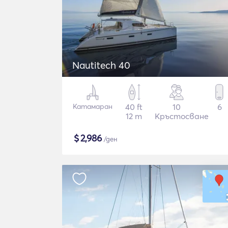
Nautitech 40
Катамаран
40 ft
10
6
12 m
Кръстосване
$
2,986
/ден