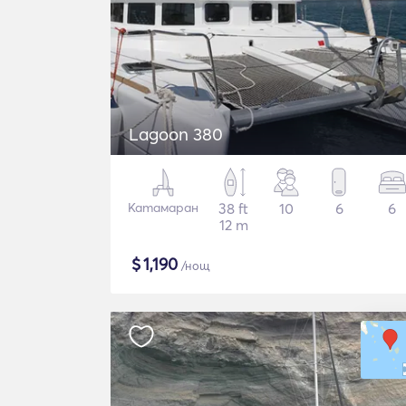
Lagoon 380
Катамаран
38 ft
10
6
6
12 m
$
1,190
/нощ