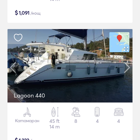
$
1,091
/нощ
Lagoon 440
Катамаран
45 ft
8
4
4
14 m