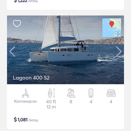
$
1,222
/нощ
Lagoon 400 S2
Катамаран
40 ft
8
4
4
12 m
$
1,081
/нощ