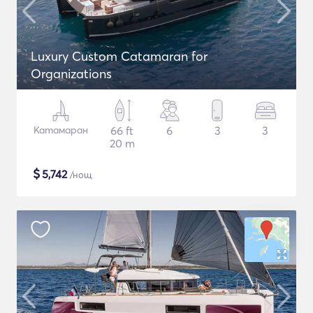
Luxury Custom Catamaran for
Organizations
Катамаран
66 ft
6
3
3
20 m
$
5,742
/нощ