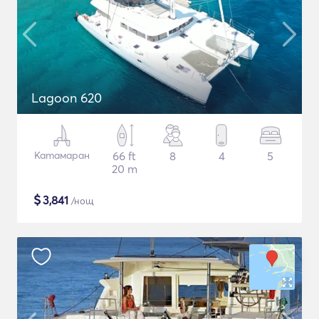
Lagoon 620
Катамаран
66 ft
8
4
5
20 m
$
3,841
/нощ