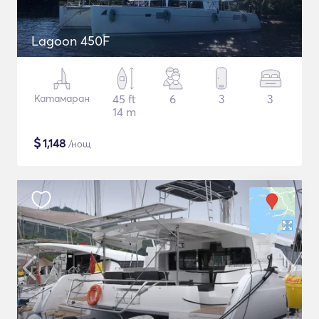
Lagoon 450F
Катамаран
45 ft
6
3
3
14 m
$
1,148
/нощ