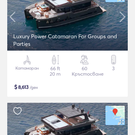
Luxury Power Catamaran For Groups and
Parties
Катамаран
66 ft
60
3
20 m
Кръстосване
$
8,613
/ден