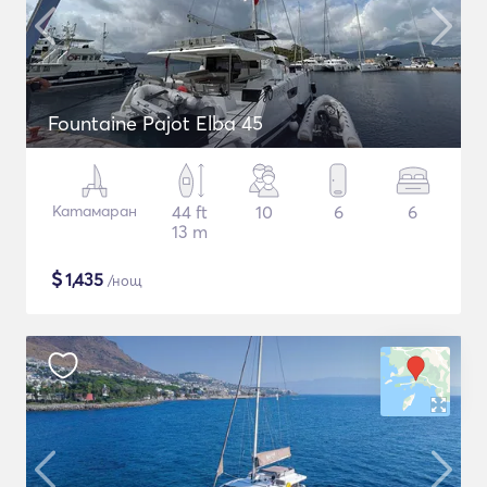
Fountaine Pajot Elba 45
Катамаран
44 ft
10
6
6
13 m
$
1,435
/нощ