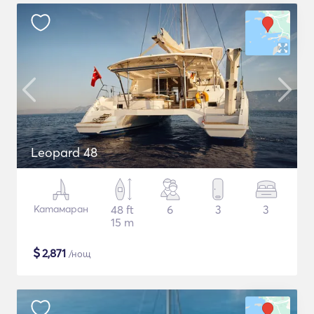
Leopard 48
Катамаран
48 ft
6
3
3
15 m
$
2,871
/нощ