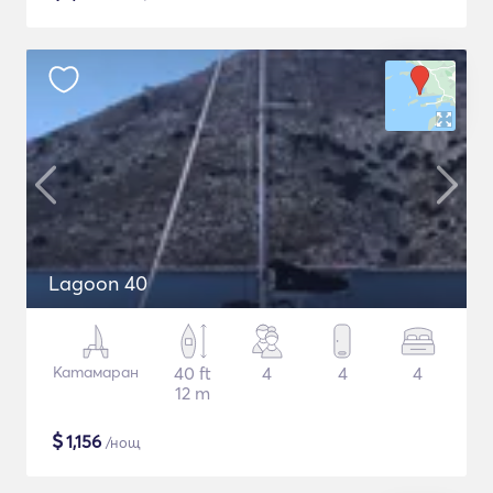
Lagoon 40
Катамаран
40 ft
4
4
4
12 m
$
1,156
/нощ