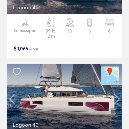
Lagoon 40
Катамаран
39 ft
10
6
6
12 m
$
1,066
/нощ
Lagoon 40