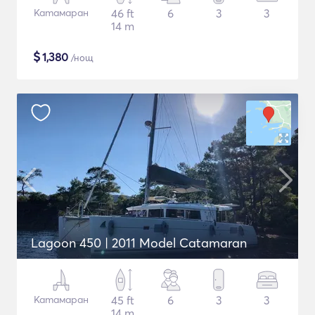
Катамаран
46 ft
6
3
3
14 m
$
1,380
/нощ
Lagoon 450 | 2011 Model Catamaran
Катамаран
45 ft
6
3
3
14 m