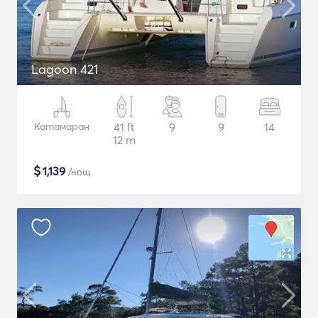
Lagoon 421
Катамаран
41 ft
9
9
14
12 m
$
1,139
/нощ