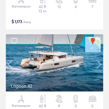
Катамаран
42 ft
12
6
7
13 m
$
1,173
/нощ
Lagoon 42
Катамаран
42 ft
9
5
5