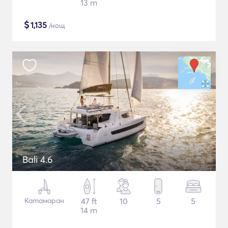
13 m
$
1,135
/нощ
Bali 4.6
Катамаран
47 ft
10
5
5
14 m