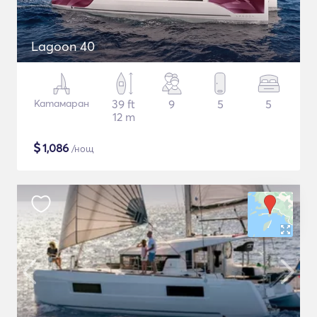
Lagoon 40
Катамаран
39 ft
9
5
5
12 m
$
1,086
/нощ