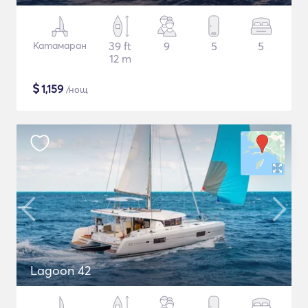
Катамаран
39 ft
9
5
5
12 m
$
1,159
/нощ
Lagoon 42