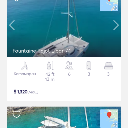
Fountaine Pajot Lipari 41
Катамаран
42 ft
6
3
3
13 m
$
1,320
/нощ