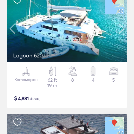
Lagoon 620
Катамаран
62 ft
8
4
5
19 m
$
4,881
/нощ