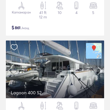
Катамаран
41 ft
10
4
5
12 m
$
861
/нощ
Lagoon 400 S2