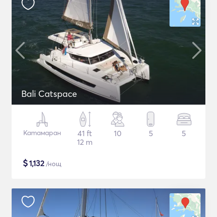
Bali Catspace
Катамаран
41 ft
10
5
5
12 m
$
1,132
/нощ