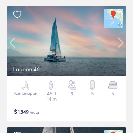
Lagoon 46
Катамаран
46 ft
9
5
5
14 m
$
1,349
/нощ