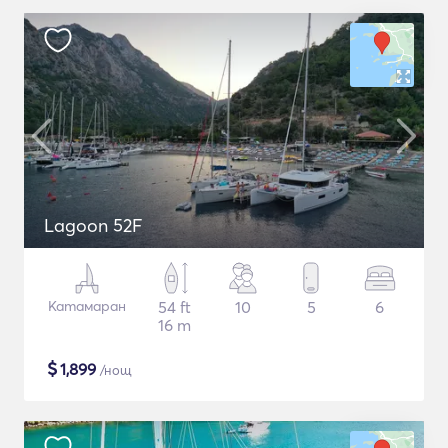
Lagoon 52F
Катамаран
54 ft
10
5
6
16 m
$
1,899
/нощ