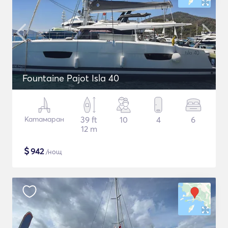
Fountaine Pajot Isla 40
Катамаран
39 ft
10
4
6
12 m
$
942
/нощ