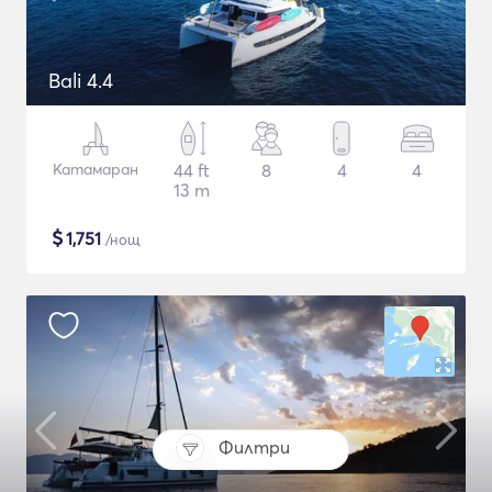
Bali 4.4
Катамаран
44 ft
8
4
4
13 m
$
1,751
/нощ
Филтри