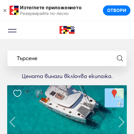
Изтеглете приложението
×
ОТВОРИ
Резервирайте по-лесно
Търсене
Цената винаги включва екипажа.