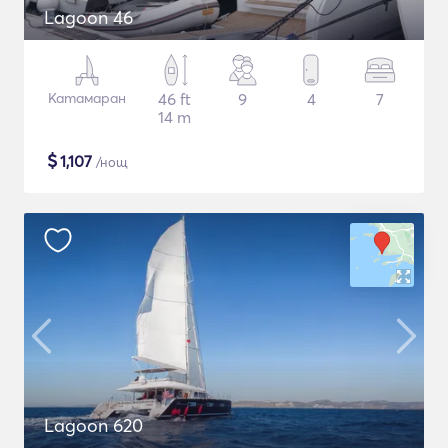
Lagoon 46
Катамаран
46 ft
9
4
7
14 m
$
1,107
/нощ
Lagoon 620