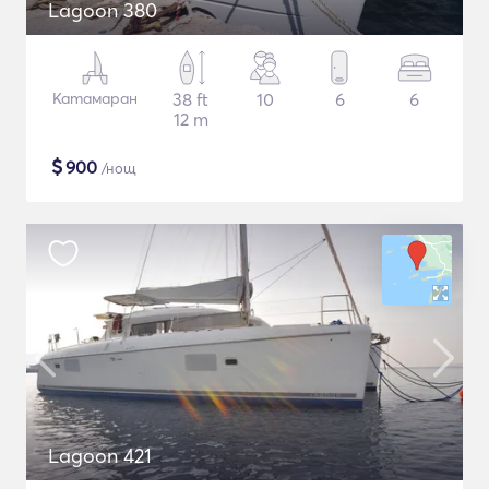
Lagoon 380
Катамаран
38 ft
10
6
6
12 m
$
900
/нощ
Lagoon 421