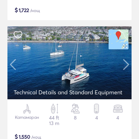
$
1,722
/нощ
Technical Details and Standard Equipment
Катамаран
44 ft
8
4
4
13 m
$
1,550
/нощ