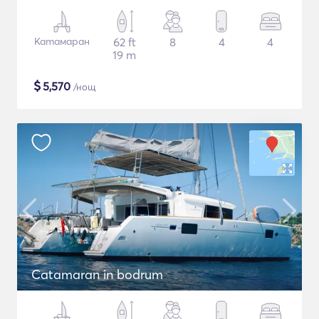
Катамаран
62 ft
8
4
4
19 m
$
5,570
/нощ
Catamaran in bodrum