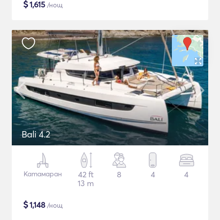
$
1,615
/нощ
Bali 4.2
Катамаран
42 ft
8
4
4
13 m
$
1,148
/нощ