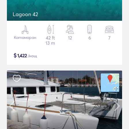
Lagoon 42
Катамаран
42 ft
12
6
7
13 m
$
1,422
/нощ