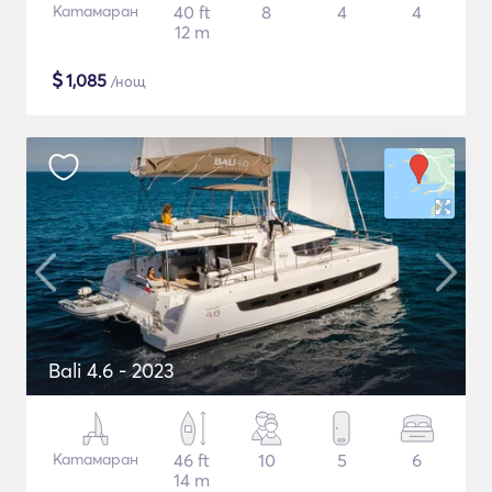
Катамаран
40 ft
8
4
4
12 m
$
1,085
/нощ
Bali 4.6 - 2023
Катамаран
46 ft
10
5
6
14 m