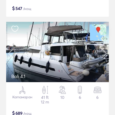
$
547
/нощ
Bali 4.1
Катамаран
41 ft
10
6
6
12 m
$
689
/нощ