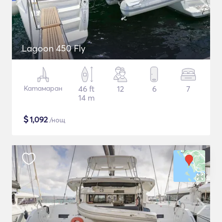
Lagoon 450 Fly
Катамаран
46 ft
12
6
7
14 m
$
1,092
/нощ