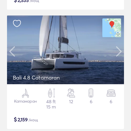
$
2,535
/нощ
Bali 4.8 Catamaran
Катамаран
48 ft
12
6
6
15 m
$
2,159
/нощ