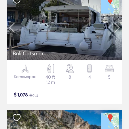
Bali Catsmart
Катамаран
40 ft
8
4
5
12 m
$
1,078
/нощ