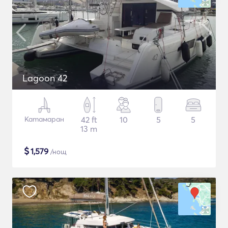
Lagoon 42
Катамаран
42 ft
10
5
5
13 m
$
1,579
/нощ