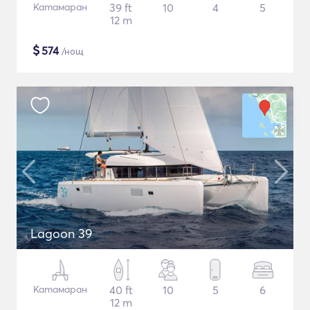
Катамаран
39 ft
10
4
5
12 m
$
574
/нощ
Lagoon 39
Катамаран
40 ft
10
5
6
12 m