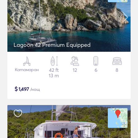
Lagoon 42 Premium Equipped
Катамаран
42 ft
12
6
8
13 m
$
1,497
/нощ