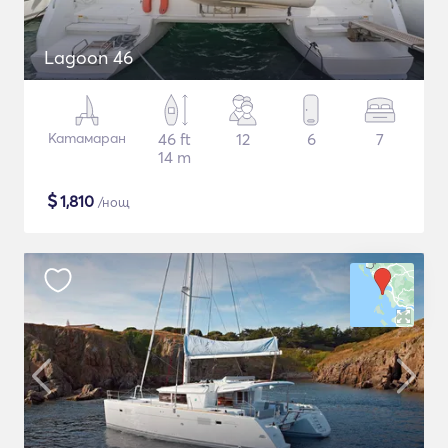
Lagoon 46
Катамаран
46 ft
12
6
7
14 m
$
1,810
/нощ