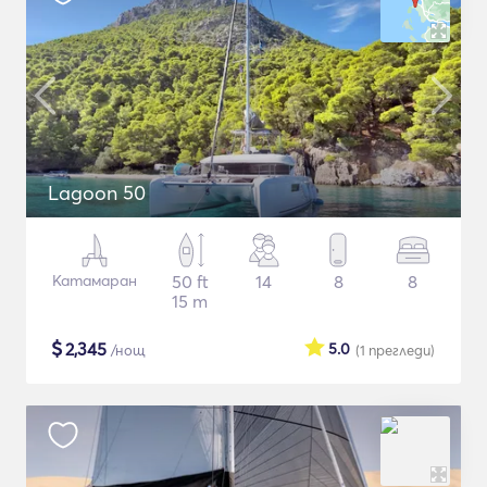
Lagoon 50
Катамаран
50 ft
14
8
8
15 m
$
2,345
5.0
/нощ
(1
прегледи
)