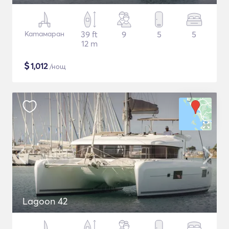
Катамаран
39 ft
9
5
5
12 m
$
1,012
/нощ
Lagoon 42