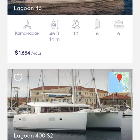
Lagoon 46
Катамаран
46 ft
10
6
6
14 m
$
1,664
/нощ
Lagoon 400 S2