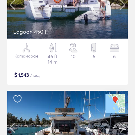
Lagoon 450 F
Катамаран
46 ft
10
6
6
14 m
$
1,543
/нощ