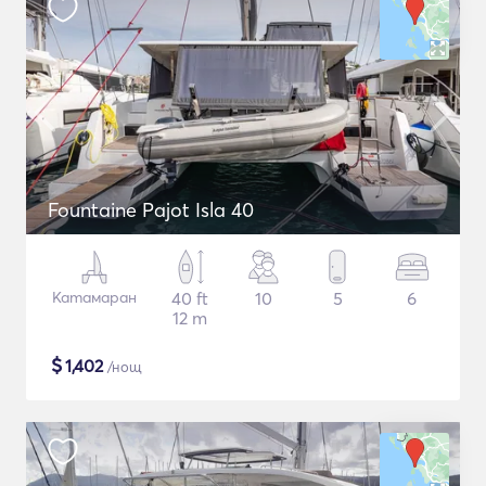
Fountaine Pajot Isla 40
Катамаран
40 ft
10
5
6
12 m
$
1,402
/нощ