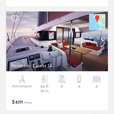
Beneteau Excess 14
Катамаран
46 ft
8
4
4
14 m
$
4,111
/нощ