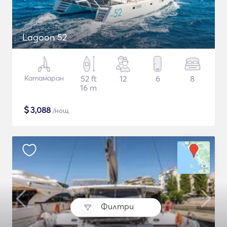
Lagoon 52
Катамаран
52 ft
12
6
8
16 m
$
3,088
/нощ
Филтри