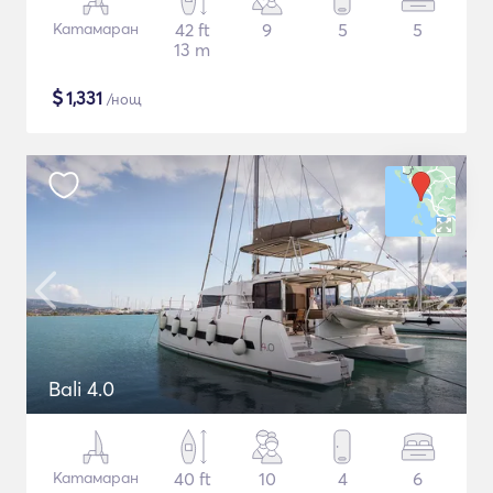
Катамаран
42 ft
9
5
5
13 m
$
1,331
/нощ
Bali 4.0
Катамаран
40 ft
10
4
6