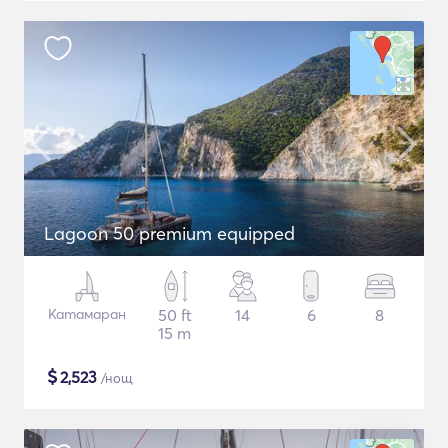
Lagoon 50 premium equipped
Катамаран
50 ft
14
6
8
15 m
$
2,523
/нощ