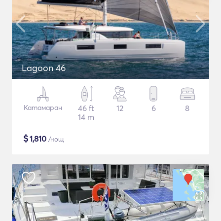
Lagoon 46
Катамаран
46 ft
12
6
8
14 m
$
1,810
/нощ