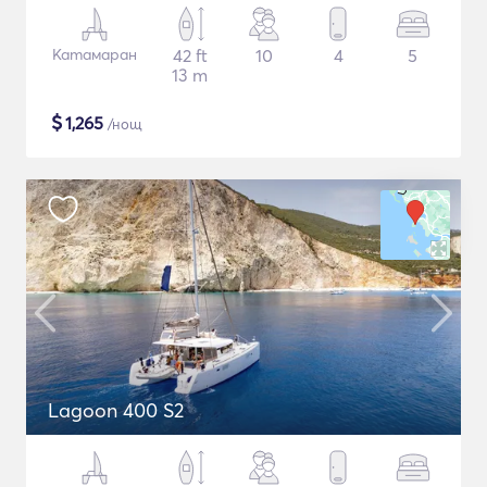
Катамаран
42 ft
10
4
5
13 m
$
1,265
/нощ
Lagoon 400 S2