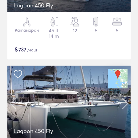
Lagoon 450 Fly
Катамаран
45 ft
12
6
6
14 m
$
737
/нощ
Lagoon 450 Fly