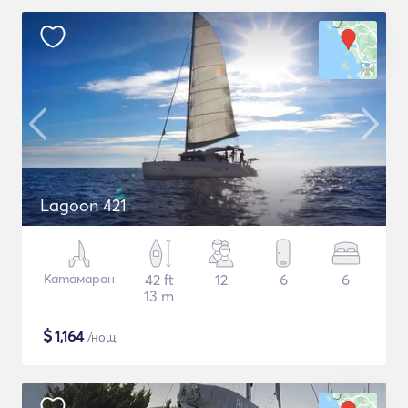
Lagoon 421
Катамаран
42 ft
12
6
6
13 m
$
1,164
/нощ