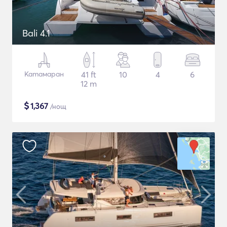
Bali 4.1
Катамаран
41 ft
10
4
6
12 m
$
1,367
/нощ