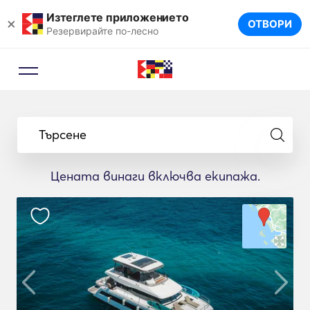
Изтеглете приложението
×
ОТВОРИ
Резервирайте по-лесно
Търсене
Цената винаги включва екипажа.