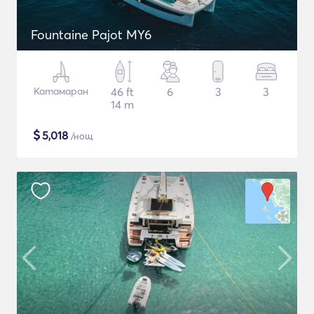
Fountaine Pajot MY6
Катамаран
46 ft
6
3
3
14 m
$
5,018
/нощ