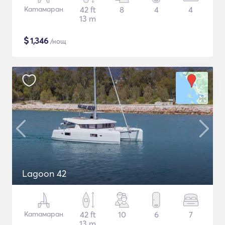
Катамаран
42 ft
8
4
4
13 m
$
1,346
/нощ
Lagoon 42
Катамаран
42 ft
10
6
7
13 m