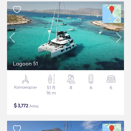
Lagoon 51
Катамаран
51 ft
8
6
6
16 m
$
3,772
/нощ