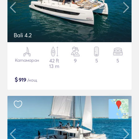
Bali 4.2
Катамаран
42 ft
9
5
5
13 m
$
919
/нощ