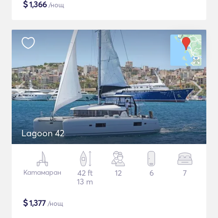
$
1,366
/нощ
Lagoon 42
Катамаран
42 ft
12
6
7
13 m
$
1,377
/нощ