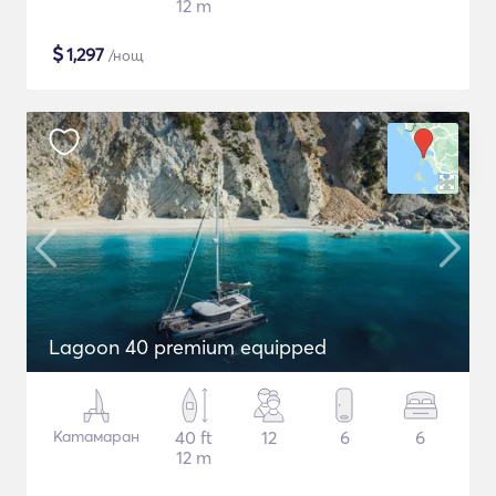
12 m
$
1,297
/нощ
Lagoon 40 premium equipped
Катамаран
40 ft
12
6
6
12 m