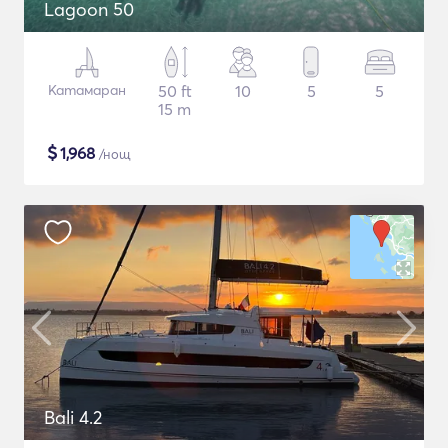
Lagoon 50
Катамаран
50 ft
10
5
5
15 m
$
1,968
/нощ
Bali 4.2