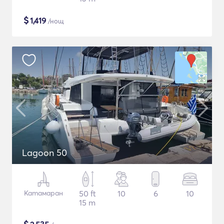
$
1,419
/нощ
Lagoon 50
Катамаран
50 ft
10
6
10
15 m