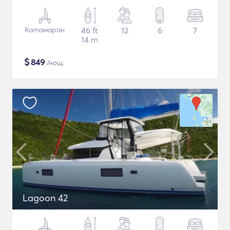
Катамаран
46 ft
12
6
7
14 m
$
849
/нощ
Lagoon 42