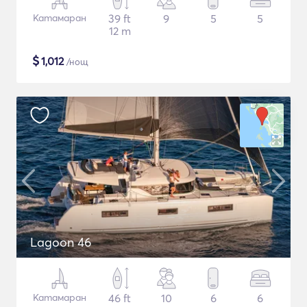
Катамаран
39 ft
9
5
5
12 m
$
1,012
/нощ
Lagoon 46
Катамаран
46 ft
10
6
6