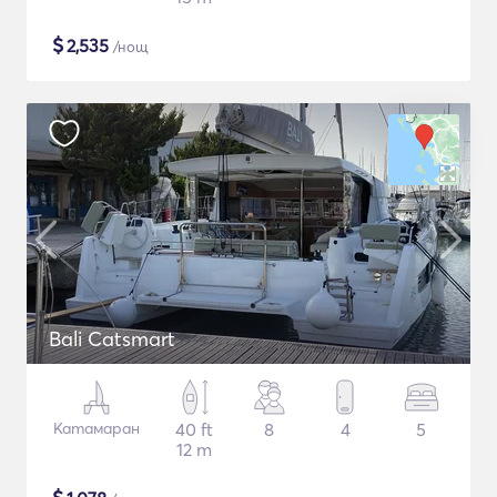
$
2,535
/нощ
Bali Catsmart
Катамаран
40 ft
8
4
5
12 m