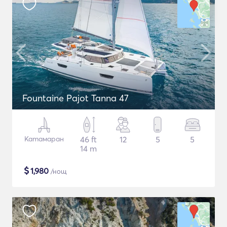
Fountaine Pajot Tanna 47
Катамаран
46 ft
12
5
5
14 m
$
1,980
/нощ