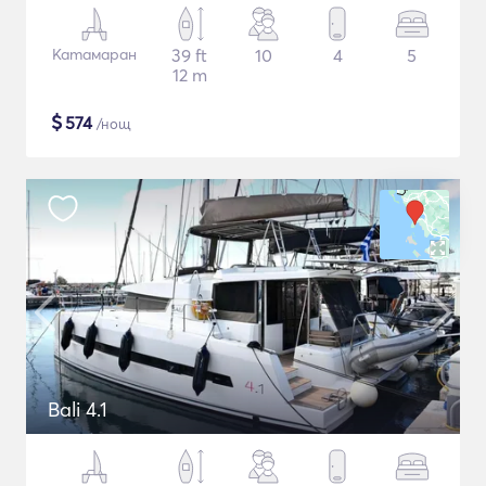
Катамаран
39 ft
10
4
5
12 m
$
574
/нощ
Bali 4.1