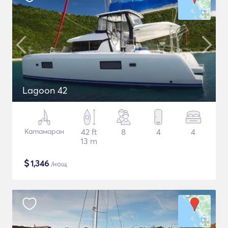
Lagoon 42
Катамаран
42 ft
8
4
4
13 m
$
1,346
/нощ