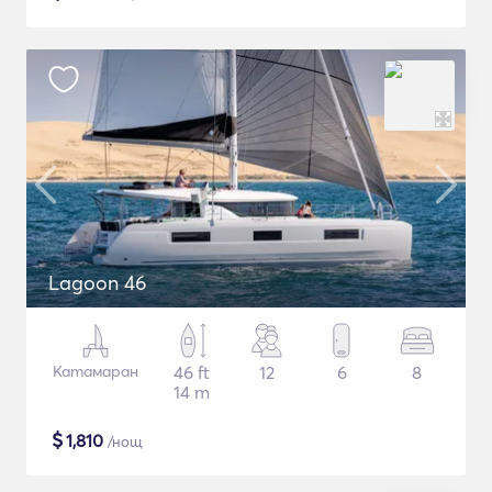
Lagoon 46
Катамаран
46 ft
12
6
8
14 m
$
1,810
/нощ