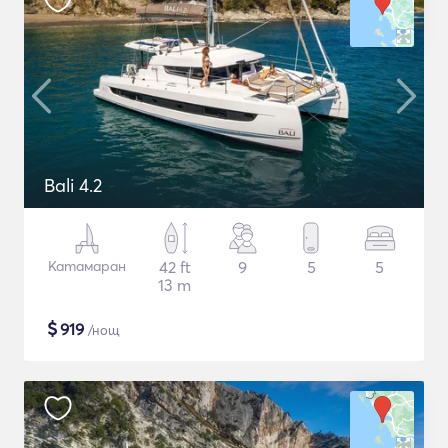
Bali 4.2
Катамаран
42 ft
9
5
5
13 m
$
919
/нощ