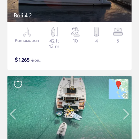
Bali 4.2
Катамаран
42 ft
10
4
5
13 m
$
1,265
/нощ