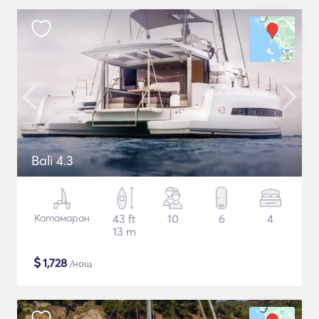
Bali 4.3
Катамаран
43 ft
10
6
4
13 m
$
1,728
/нощ