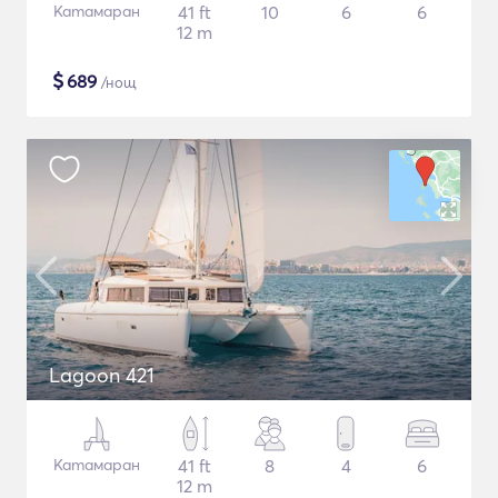
Катамаран
41 ft
10
6
6
12 m
$
689
/нощ
Lagoon 421
Катамаран
41 ft
8
4
6
12 m