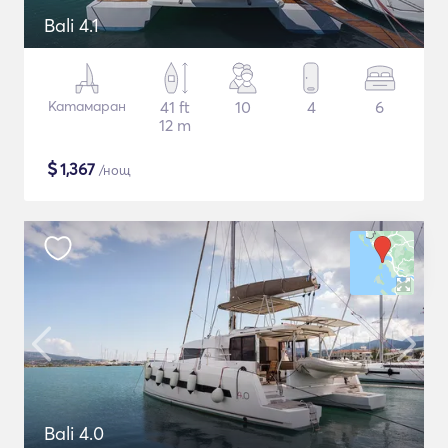
Bali 4.1
Катамаран
41 ft
10
4
6
12 m
$
1,367
/нощ
Bali 4.0