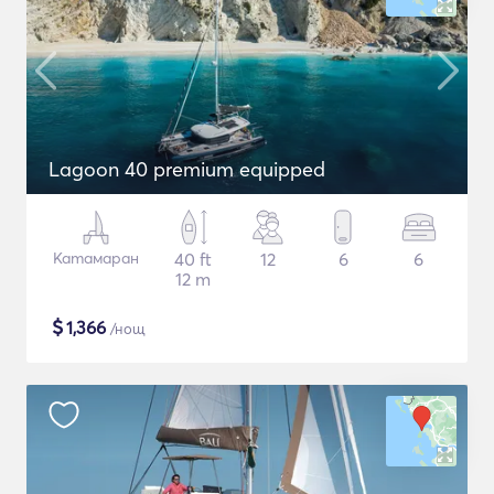
Lagoon 40 premium equipped
Катамаран
40 ft
12
6
6
12 m
$
1,366
/нощ