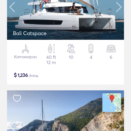
Bali Catspace
Катамаран
40 ft
10
4
6
12 m
$
1,236
/нощ