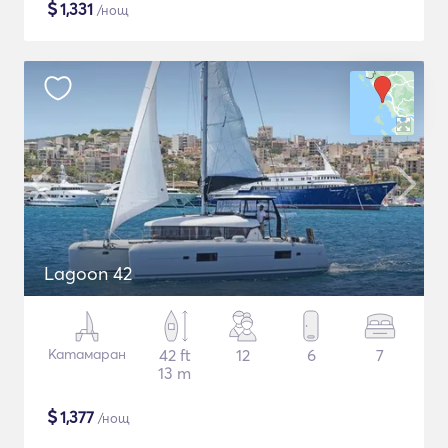
$
1,331
/нощ
Lagoon 42
Катамаран
42 ft
12
6
7
13 m
$
1,377
/нощ