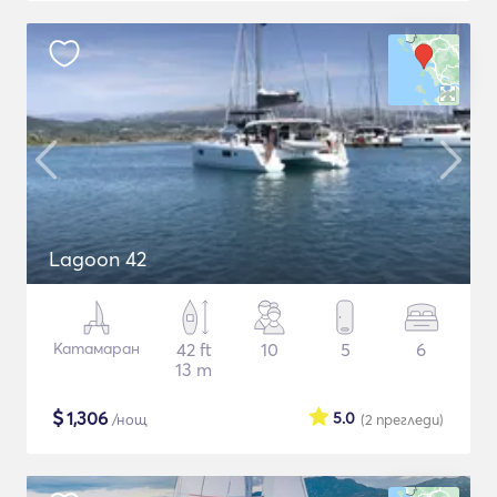
Lagoon 42
Катамаран
42 ft
10
5
6
13 m
$
1,306
5.0
/нощ
(2
прегледи
)