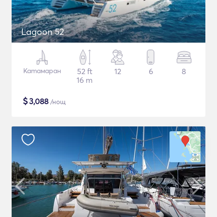
Lagoon 52
Катамаран
52 ft
12
6
8
16 m
$
3,088
/нощ