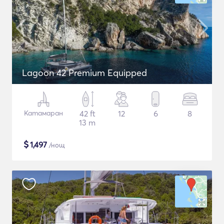
Lagoon 42 Premium Equipped
Катамаран
42 ft
12
6
8
13 m
$
1,497
/нощ