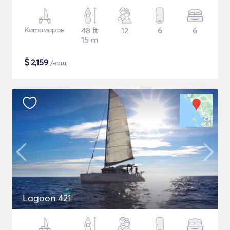
Катамаран
48 ft
12
6
6
15 m
$
2,159
/нощ
Lagoon 421