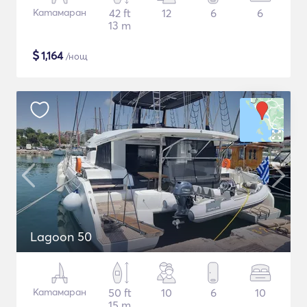
Катамаран
42 ft
12
6
6
13 m
$
1,164
/нощ
Lagoon 50
Катамаран
50 ft
10
6
10
15 m