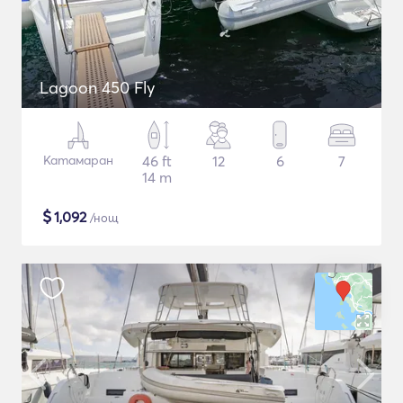
Lagoon 450 Fly
Катамаран
46 ft
12
6
7
14 m
$
1,092
/нощ