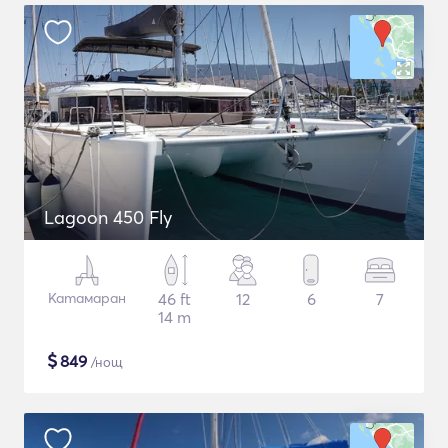
Lagoon 450 Fly
Катамаран
46 ft
12
6
7
14 m
$
849
/нощ