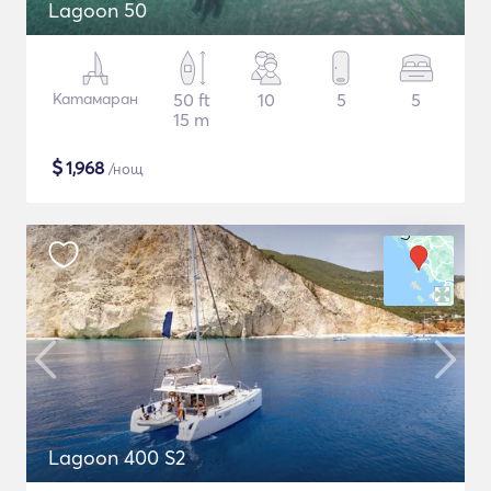
Lagoon 50
Катамаран
50 ft
10
5
5
15 m
$
1,968
/нощ
Lagoon 400 S2