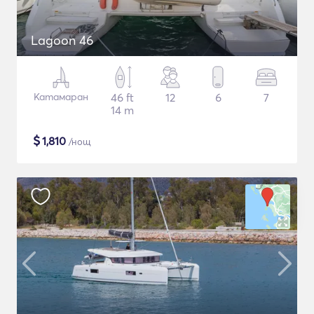
Lagoon 46
Катамаран
46 ft
12
6
7
14 m
$
1,810
/нощ