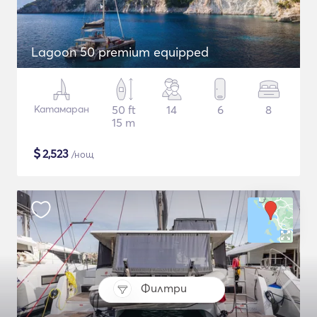
Lagoon 50 premium equipped
Катамаран
50 ft
14
6
8
15 m
$
2,523
/нощ
Филтри