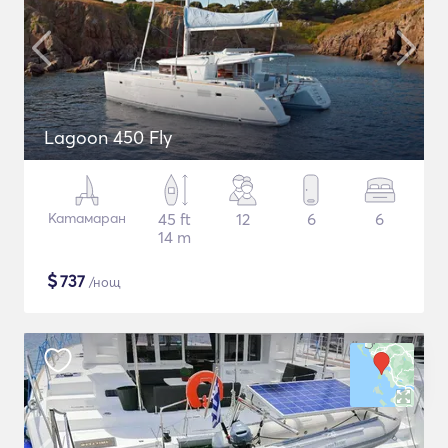
Lagoon 450 Fly
Катамаран
45 ft
12
6
6
14 m
$
737
/нощ