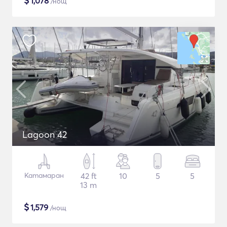
$
1,078
/нощ
Lagoon 42
Катамаран
42 ft
10
5
5
13 m
$
1,579
/нощ