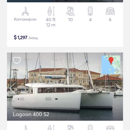
Катамаран
40 ft
10
4
6
12 m
$
1,297
/нощ
Lagoon 400 S2