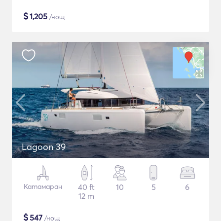
$
1,205
/нощ
Lagoon 39
Катамаран
40 ft
10
5
6
12 m
$
547
/нощ