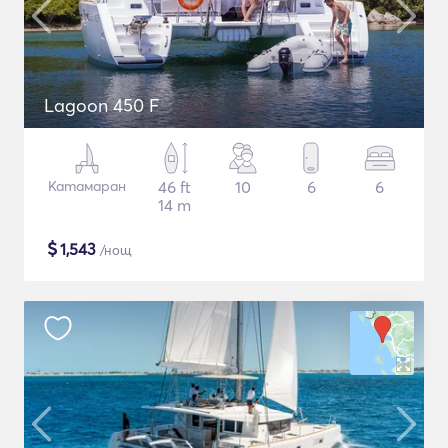
Lagoon 450 F
Катамаран
46 ft
10
6
6
14 m
$
1,543
/нощ