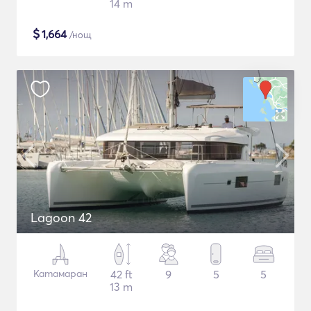
14 m
$
1,664
/нощ
Lagoon 42
Катамаран
42 ft
9
5
5
13 m