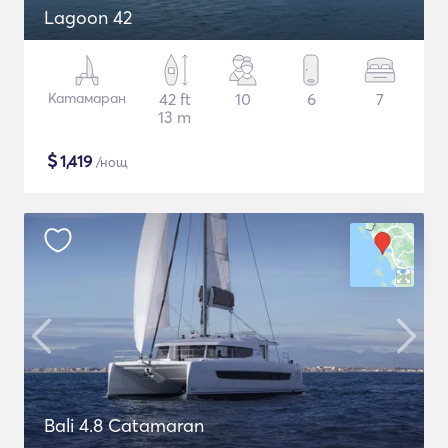
Lagoon 42
Катамаран
42 ft
10
6
7
13 m
$
1,419
/нощ
Bali 4.8 Catamaran