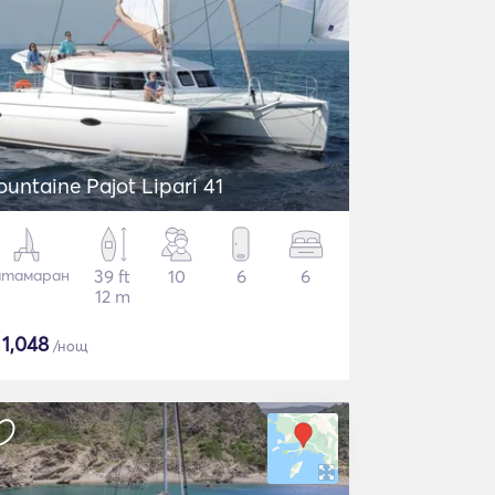
ountaine Pajot Lipari 41
атамаран
39 ft
10
6
6
12 m
$
1,048
/нощ