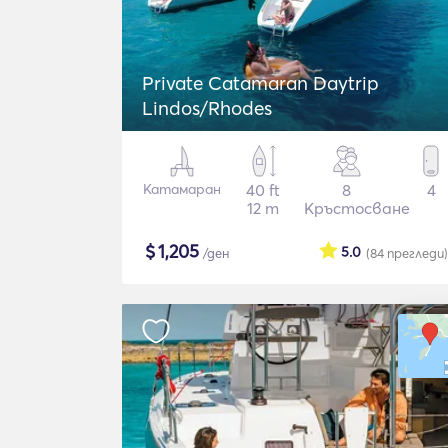
Private Catamaran Daytrip
Lindos/Rhodes
Катамаран
40 ft
8
4
12 m
Кръстосване
$
1,205
5.0
/ден
(84
прегледи
)