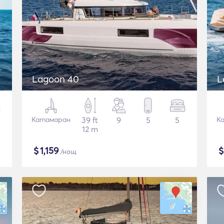
Lagoon 40
L
Катамаран
39 ft
9
5
5
К
12 m
$
1,159
/нощ