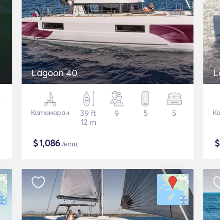
Lagoon 40
L
Катамаран
39 ft
9
5
5
К
12 m
$
1,086
/нощ