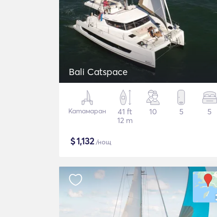
Bali Catspace
Катамаран
41 ft
10
5
5
12 m
$
1,132
/нощ