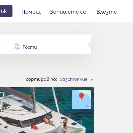
сък
Помощ
Запишете се
Влезте
Гости
cортирай по:
>