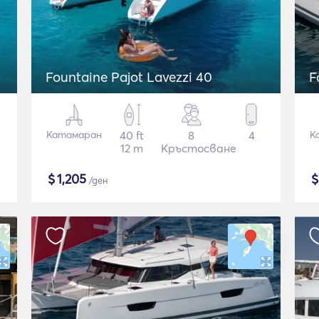
Fountaine Pajot Lavezzi 40
F
Катамаран
40 ft
8
4
К
12 m
Кръстосване
$
1,205
/ден