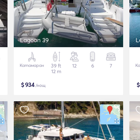
Lagoon 39
L
Катамаран
39 ft
12
6
7
К
12 m
$
934
/нощ