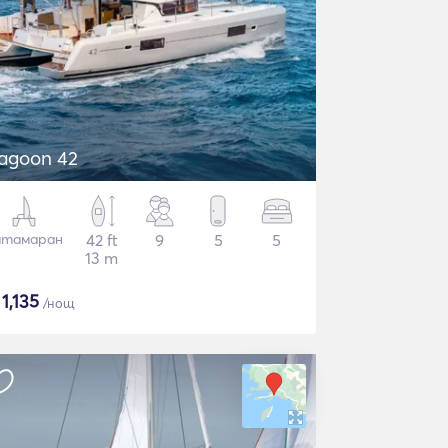
agoon 42
атамаран
42 ft
9
5
5
13 m
$
1,135
/нощ