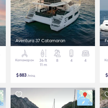
Aventura 37 Catamaran
F
Катамаран
36 ft
8
4
4
К
11 m
$
883
/нощ