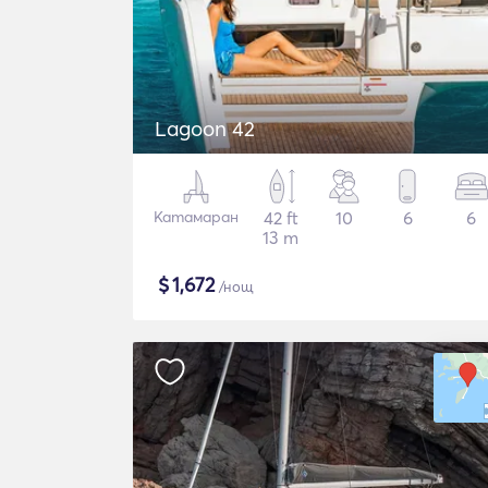
Lagoon 42
Катамаран
42 ft
10
6
6
13 m
$
1,672
/нощ