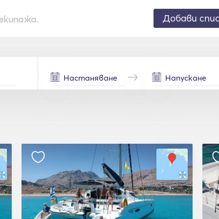
Добави спи
екипажа.