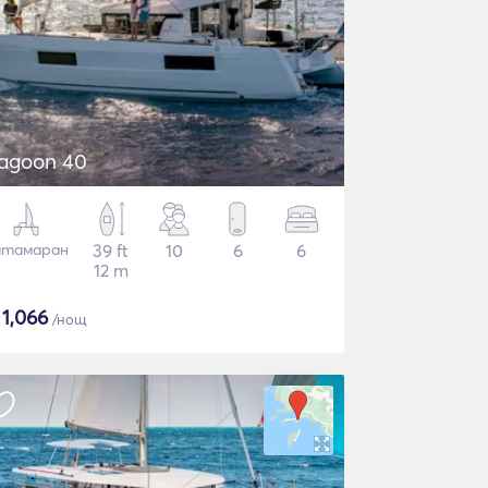
agoon 40
атамаран
39 ft
10
6
6
12 m
$
1,066
/нощ