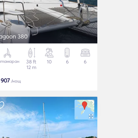
agoon 380
атамаран
38 ft
10
6
6
12 m
$
907
/нощ