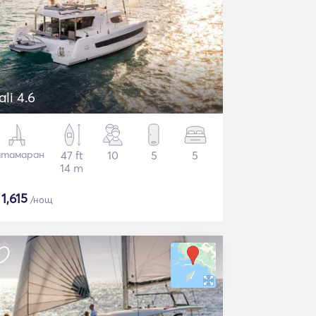
ali 4.6
атамаран
47 ft
10
5
5
14 m
$
1,615
/нощ