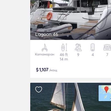
Lagoon 46
Катамаран
46 ft
9
4
7
14 m
$
1,107
/нощ