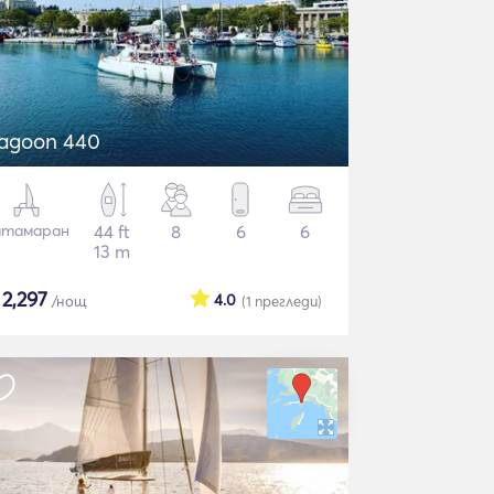
agoon 440
атамаран
44 ft
8
6
6
13 m
$
2,297
4.0
/нощ
(1
прегледи
)