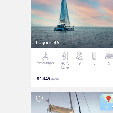
Lagoon 46
Катамаран
46 ft
9
5
5
14 m
$
1,349
/нощ