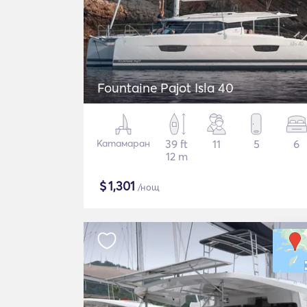
Fountaine Pajot Isla 40
Катамаран
39 ft
11
5
6
12 m
$
1,301
/нощ