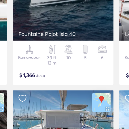
Fountaine Pajot Isla 40
L
Катамаран
39 ft
10
5
6
К
12 m
$
1,366
/нощ