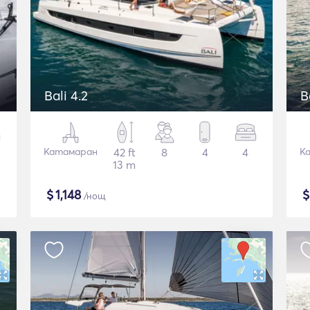
Bali 4.2
B
Катамаран
42 ft
8
4
4
К
13 m
$
1,148
/нощ