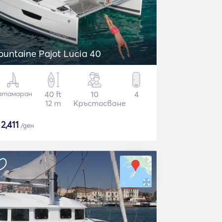
ountaine Pajot Lucia 40
атамаран
40 ft
10
4
12 m
Кръстосване
$
2,411
/ден