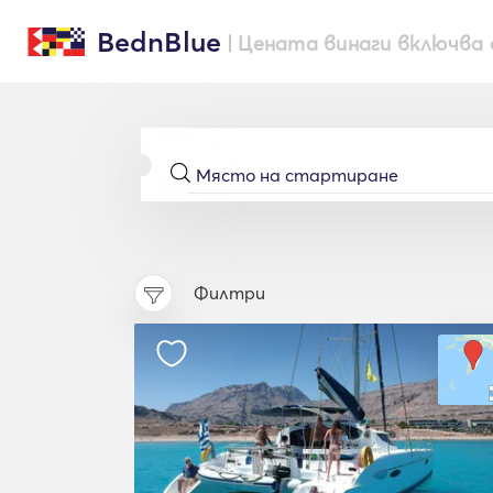
BednBlue
| Цената винаги включва 
Филтри