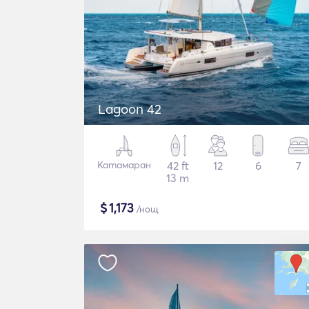
Lagoon 42
Катамаран
42 ft
12
6
7
13 m
$
1,173
/нощ