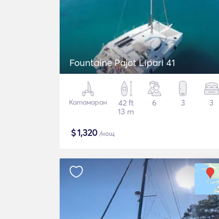
Fountaine Pajot Lipari 41
Катамаран
42 ft
6
3
3
13 m
$
1,320
/нощ