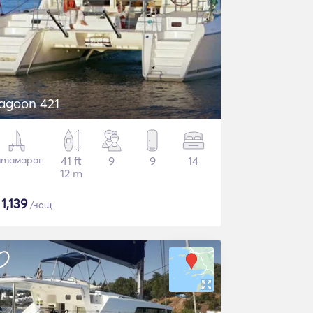
agoon 421
атамаран
41 ft
9
9
14
12 m
$
1,139
/нощ