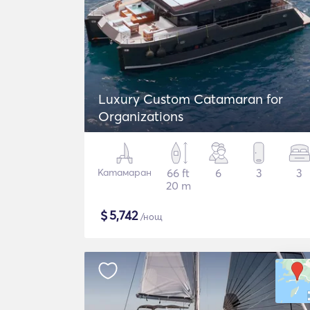
Luxury Custom Catamaran for
Organizations
Катамаран
66 ft
6
3
3
20 m
$
5,742
/нощ