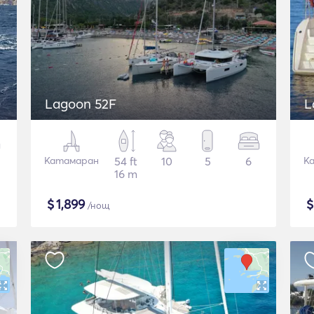
Lagoon 52F
L
Катамаран
54 ft
10
5
6
К
16 m
$
1,899
/нощ