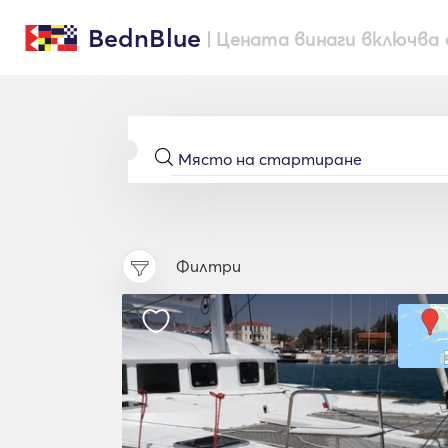
BednBlue
| Цената винаги включва 
Филтри