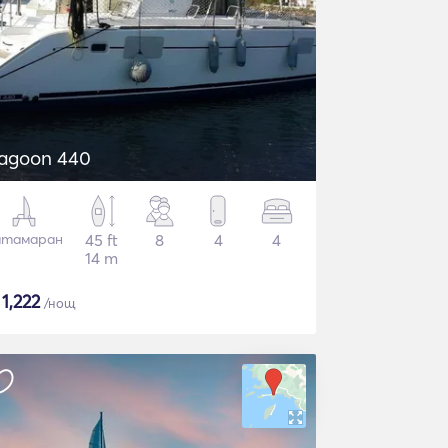
agoon 440
атамаран
45 ft
8
4
4
14 m
$
1,222
/нощ