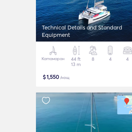
Technical Details and Standard
Equipment
Катамаран
44 ft
8
4
4
13 m
$
1,550
/нощ