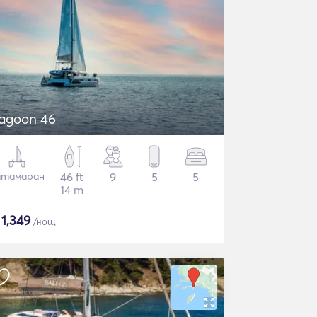
agoon 46
атамаран
46 ft
9
5
5
14 m
$
1,349
/нощ