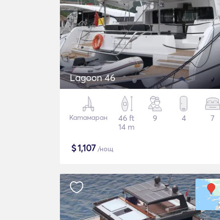
Lagoon 46
Катамаран
46 ft
9
4
7
14 m
$
1,107
/нощ