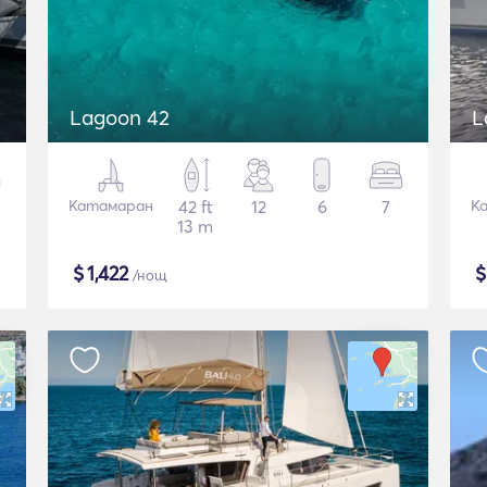
Lagoon 42
L
Катамаран
42 ft
12
6
7
К
13 m
$
1,422
/нощ