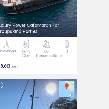
uxury Power Catamaran For
roups and Parties
атамаран
66 ft
60
3
20 m
Кръстосване
$
8,613
/ден