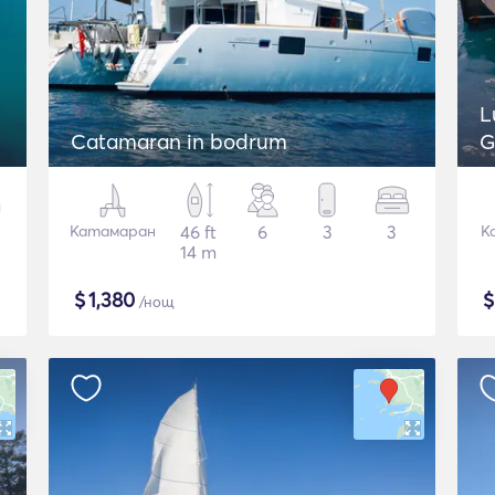
L
Catamaran in bodrum
G
Катамаран
46 ft
6
3
3
К
14 m
$
1,380
/нощ