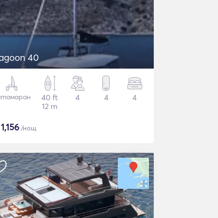
agoon 40
атамаран
40 ft
4
4
4
12 m
$
1,156
/нощ