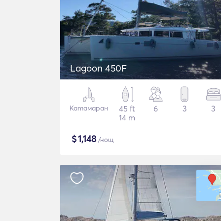
Lagoon 450F
Катамаран
45 ft
6
3
3
14 m
$
1,148
/нощ