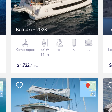
Bali 4.6 - 2023
L
Катамаран
46 ft
10
5
6
К
14 m
$
1,722
/нощ