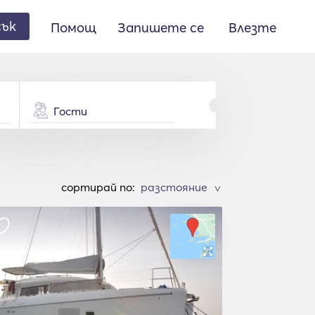
сък
Помощ
Запишете се
Влезте
Гости
cортирай по:
>