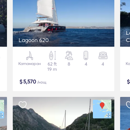
L
Lagoon 620
C
Катамаран
62 ft
8
4
4
К
19 m
$
5,570
/нощ