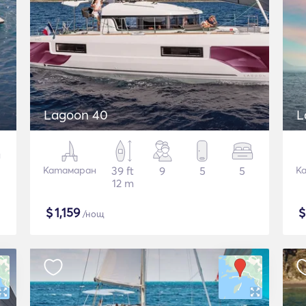
Lagoon 40
L
Катамаран
39 ft
9
5
5
К
12 m
$
1,159
/нощ