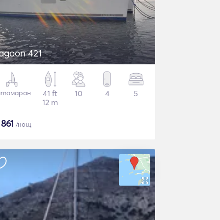
agoon 421
атамаран
41 ft
10
4
5
12 m
$
861
/нощ