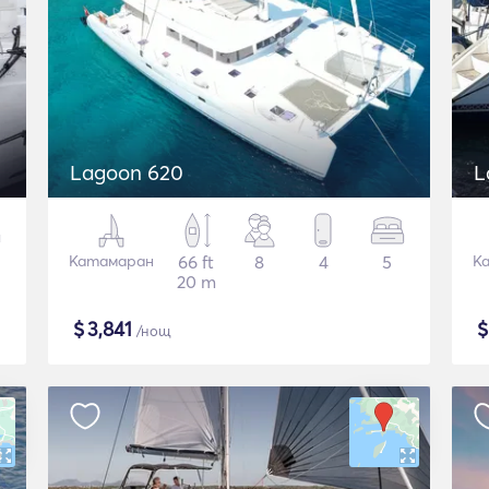
Lagoon 620
L
Катамаран
66 ft
8
4
5
К
20 m
$
3,841
/нощ