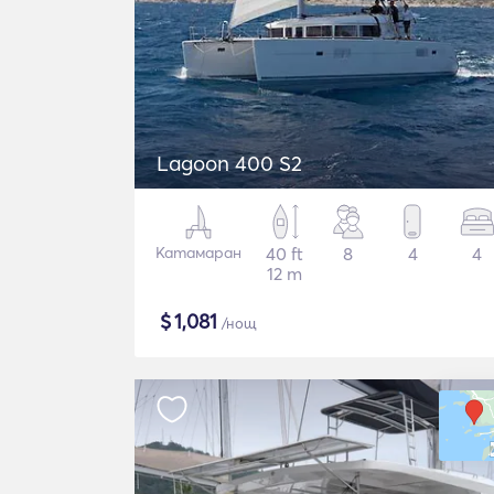
Lagoon 400 S2
Катамаран
40 ft
8
4
4
12 m
$
1,081
/нощ