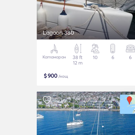
Lagoon 380
Катамаран
38 ft
10
6
6
12 m
$
900
/нощ