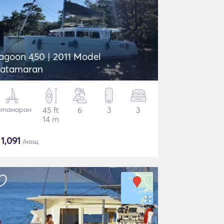
agoon 450 | 2011 Model
atamaran
атамаран
45 ft
6
3
3
14 m
$
1,091
/нощ