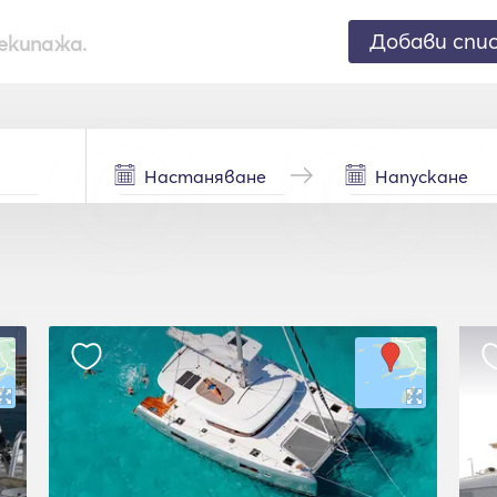
Добави спи
екипажа.