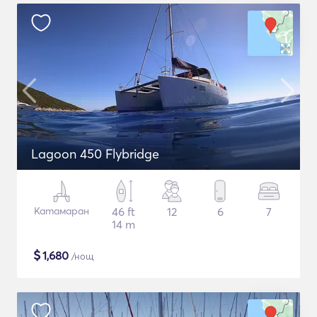
Lagoon 450 Flybridge
Катамаран
46 ft
12
6
7
14 m
$
1,680
/нощ