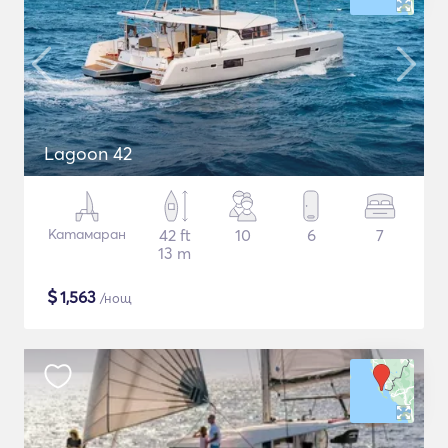
Lagoon 42
Катамаран
42 ft
10
6
7
13 m
$
1,563
/нощ