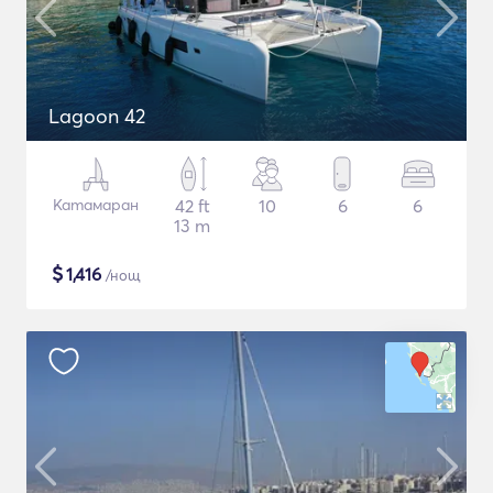
Lagoon 42
Катамаран
42 ft
10
6
6
13 m
$
1,416
/нощ