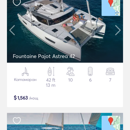
Fountaine Pajot Astrea 42
Катамаран
42 ft
10
6
7
13 m
$
1,563
/нощ