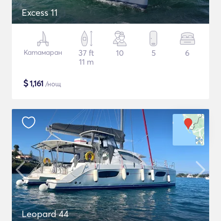
Excess 11
Катамаран
37 ft
10
5
6
11 m
$
1,161
/нощ
Leopard 44