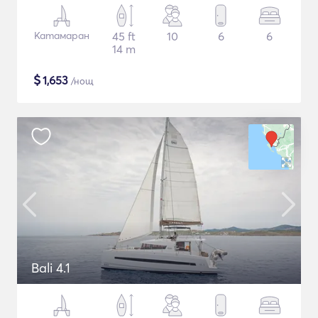
Катамаран
45 ft
10
6
6
14 m
$
1,653
/нощ
Bali 4.1