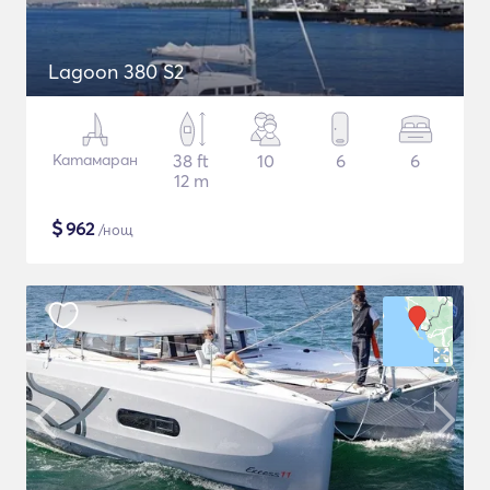
Lagoon 380 S2
Катамаран
38 ft
10
6
6
12 m
$
962
/нощ