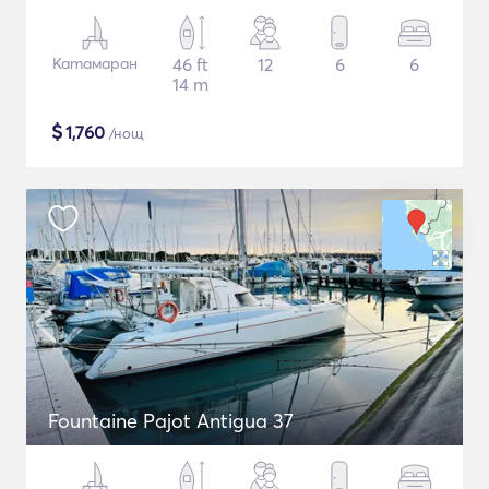
Катамаран
46 ft
12
6
6
14 m
$
1,760
/нощ
Fountaine Pajot Antigua 37