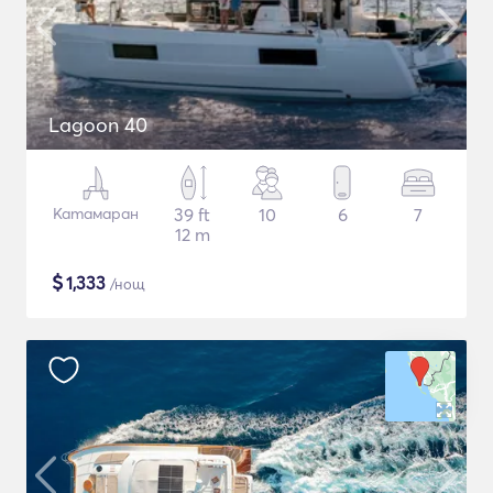
Lagoon 40
Катамаран
39 ft
10
6
7
12 m
$
1,333
/нощ