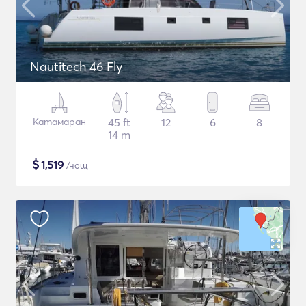
Nautitech 46 Fly
Катамаран
45 ft
12
6
8
14 m
$
1,519
/нощ