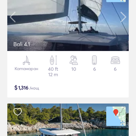
Bali 4.1
Катамаран
40 ft
10
6
6
12 m
$
1,316
/нощ