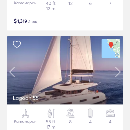
Катамаран
40 ft
12
6
7
12 m
$
1,319
/нощ
Lagoon 55
Катамаран
55 ft
8
4
4
17 m