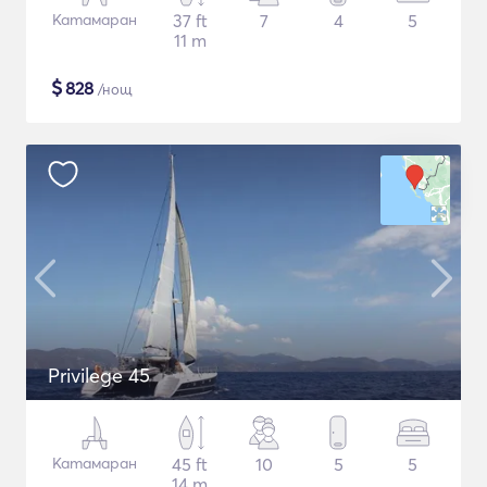
Катамаран
37 ft
7
4
5
11 m
$
828
/нощ
Privilege 45
Катамаран
45 ft
10
5
5
14 m