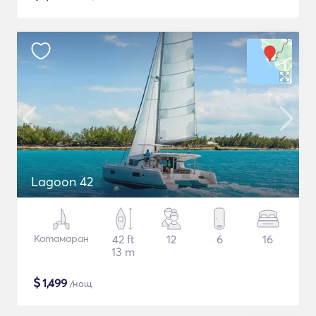
Lagoon 42
Катамаран
42 ft
12
6
16
13 m
$
1,499
/нощ