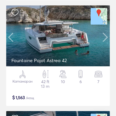
Fountaine Pajot Astrea 42
Катамаран
42 ft
10
6
7
13 m
$
1,563
/нощ