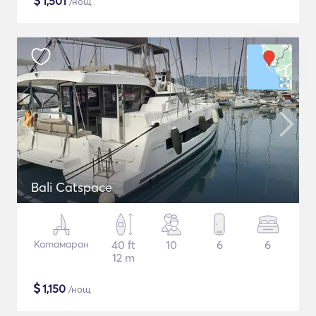
$
1,501
/нощ
Bali Catspace
Катамаран
40 ft
10
6
6
12 m
$
1,150
/нощ