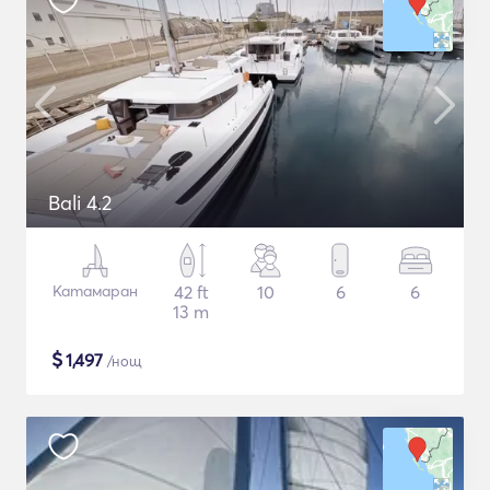
Bali 4.2
Катамаран
42 ft
10
6
6
13 m
$
1,497
/нощ