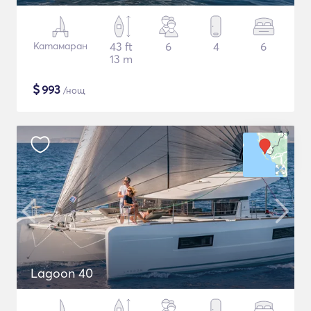
Катамаран
43 ft
6
4
6
13 m
$
993
/нощ
Lagoon 40