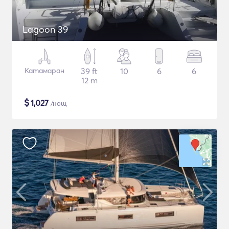
Lagoon 39
Катамаран
39 ft
10
6
6
12 m
$
1,027
/нощ