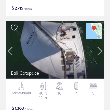
$
2,715
/нощ
Bali Catspace
Катамаран
40 ft
10
4
5
12 m
$
1,303
/нощ