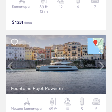
Катамаран
39 ft
12
6
7
12 m
$
1,251
/нощ
Fountaine Pajot Power 67
Мощен катамаран
65 ft
10
5
5