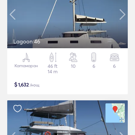
Lagoon 46
Катамаран
46 ft
10
6
6
14 m
$
1,632
/нощ