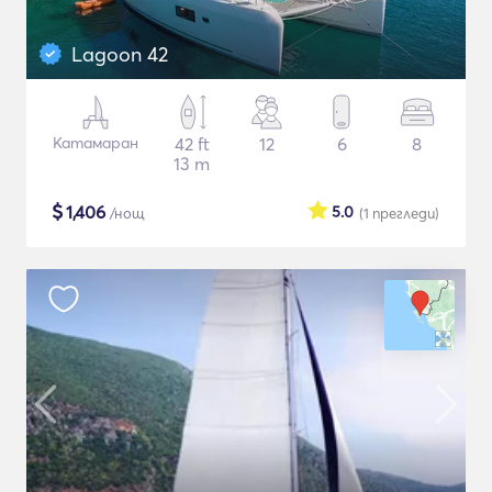
Lagoon 42
Катамаран
42 ft
12
6
8
13 m
$
1,406
5.0
/нощ
(1
прегледи
)