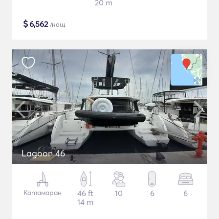
20 m
$
6,562
/нощ
Lagoon 46
Катамаран
46 ft
10
6
6
14 m