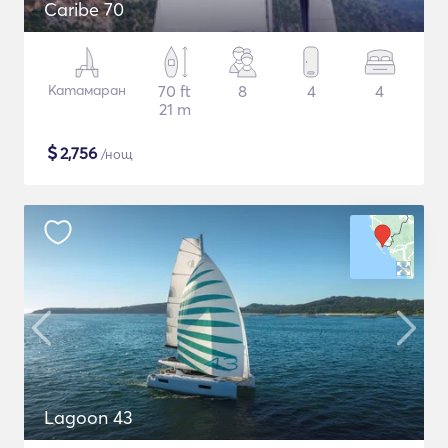
Caribe 70
Катамаран
70 ft
8
4
4
21 m
$
2,756
/нощ
Lagoon 43