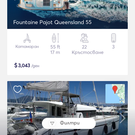
Fountaine Pajot Queensland 55
Катамаран
55 ft
22
3
17 m
Кръстосване
$
3,043
/ден
Филтри