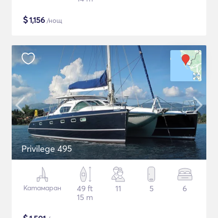
$
1,156
/нощ
Privilege 495
Катамаран
49 ft
11
5
6
15 m