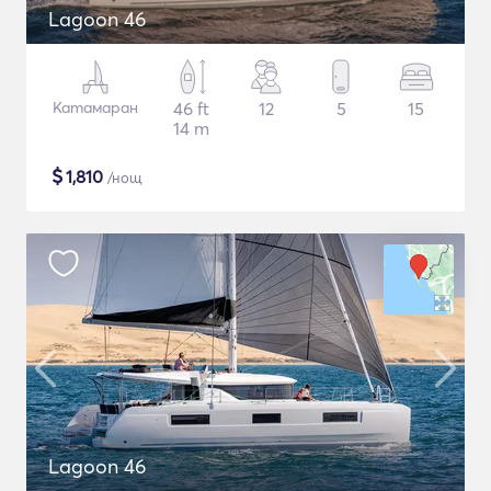
Lagoon 46
Катамаран
46 ft
12
5
15
14 m
$
1,810
/нощ
Lagoon 46