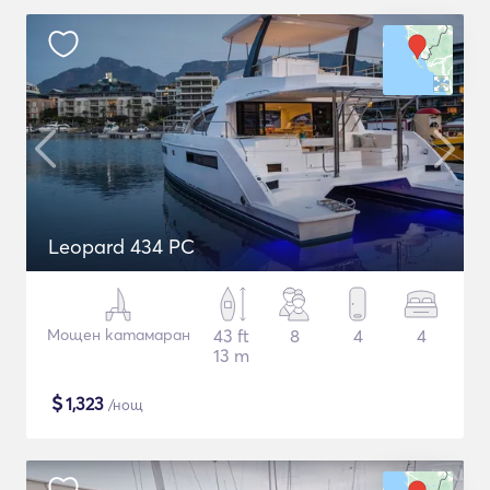
Leopard 434 PC
Мощен катамаран
43 ft
8
4
4
13 m
$
1,323
/нощ