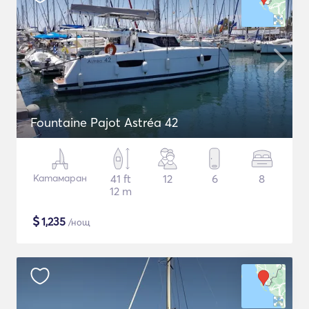
Fountaine Pajot Astréa 42
Катамаран
41 ft
12
6
8
12 m
$
1,235
/нощ