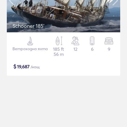
Schooner 185'
Ветроходна яхта
185 ft
12
6
9
56 m
$
19,687
/нощ