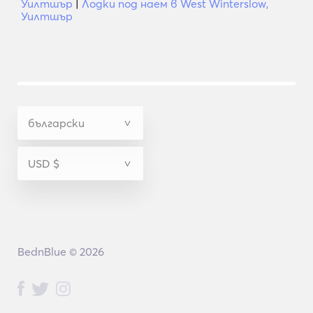
Уилтшър
|
Лодки под наем в West Winterslow,
Уилтшър
BednBlue © 2026