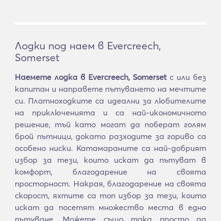
Лодки под наем в Evercreech,
Somerset
Наемете лодка в Evercreech, Somerset
с или без
капитан и направете пътуването на мечтите
си. Платноходките са идеални за любителите
на приключенията и са най-икономичното
решение, тъй като могат да поберат голям
брой пътници, докато разходите за гориво са
особено ниски. Катамараните са най-добрият
избор за тези, които искат да пътуват в
комфорт, благодарение на своята
просторност. Накрая, благодарение на своята
скорост, яхтите са топ избор за тези, които
искат да посетят множество места в едно
пътуване. Можете също така просто да