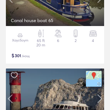
Canal house boat 65
Хаусбоут
65 ft
6
2
4
20 m
$
301
/нощ