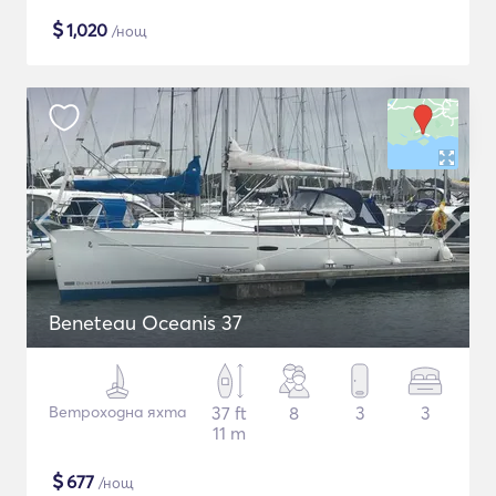
$
1,020
/нощ
Beneteau Oceanis 37
Ветроходна яхта
37 ft
8
3
3
11 m
$
677
/нощ