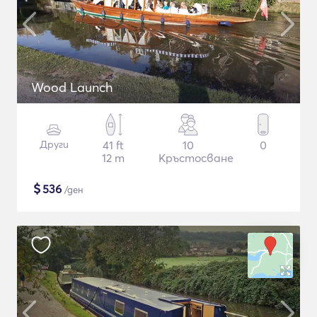
Wood Launch
Други
41 ft
10
0
12 m
Кръстосване
$
536
/ден