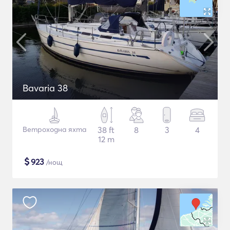
Bavaria 38
Ветроходна яхта
38 ft
8
3
4
12 m
$
923
/нощ