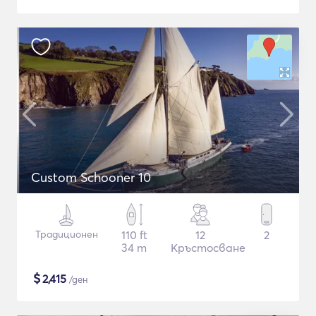
Custom Schooner 10
Традиционен
110 ft
12
2
34 m
Кръстосване
$
2,415
/ден