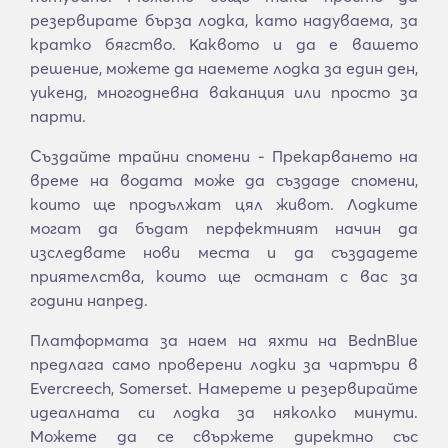
резервирате бърза лодка, като надуваема, за
кратко бягство. Каквото и да е вашето
решение, можете да наемете лодка за един ден,
уикенд, многодневна ваканция или просто за
парти.
Създайте трайни спомени - Прекарването на
време на водата може да създаде спомени,
които ще продължат цял живот. Лодките
могат да бъдат перфектният начин да
изследвате нови места и да създадете
приятелства, които ще останат с вас за
години напред.
Платформата за наем на яхти на BednBlue
предлага само проверени лодки за чартъри в
Evercreech, Somerset. Намерете и резервирайте
идеалната си лодка за няколко минути.
Можете да се свържете директно със