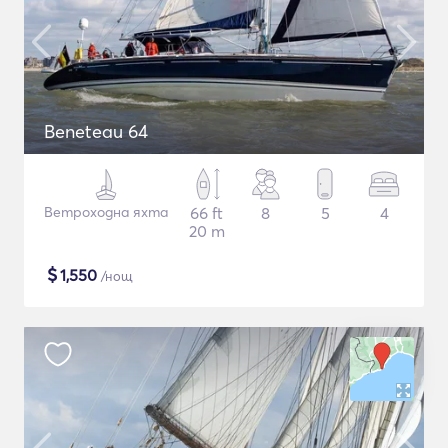
Beneteau 64
Ветроходна яхта
66 ft
8
5
4
20 m
$
1,550
/нощ