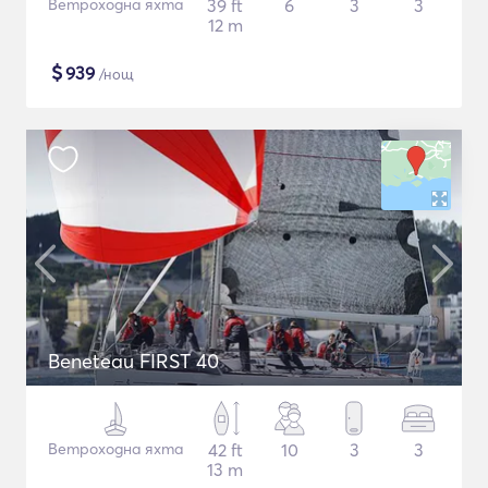
Ветроходна яхта
39 ft
6
3
3
12 m
$
939
/нощ
Beneteau FIRST 40
Ветроходна яхта
42 ft
10
3
3
13 m