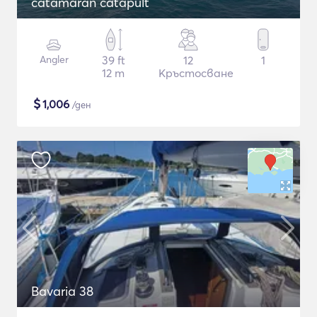
catamaran catapult
Angler
39 ft
12
1
12 m
Кръстосване
$
1,006
/ден
Bavaria 38