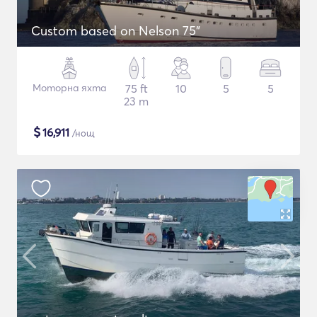
Custom based on Nelson 75"
Моторна яхта
75 ft
10
5
5
23 m
$
16,911
/нощ