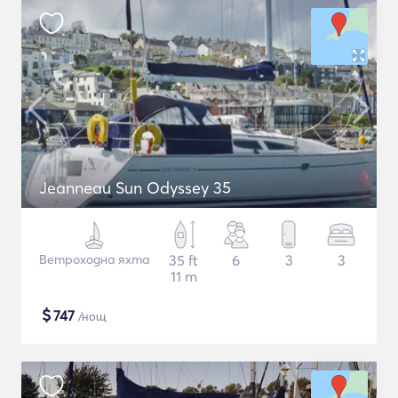
Jeanneau Sun Odyssey 35
Ветроходна яхта
35 ft
6
3
3
11 m
$
747
/нощ