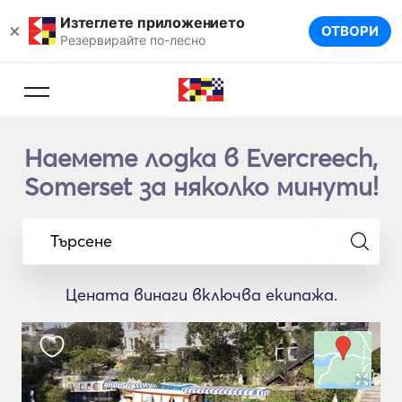
Изтеглете приложението
×
ОТВОРИ
Резервирайте по-лесно
Наемете лодка в Evercreech,
Somerset за няколко минути!
Търсене
Цената винаги включва екипажа.