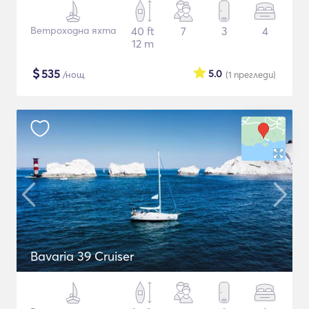
Ветроходна яхта
40 ft
7
3
4
12 m
$
535
5.0
/нощ
(1
прегледи
)
Bavaria 39 Cruiser