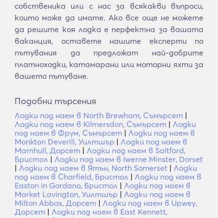
собственика или с нас за всякакви въпроси,
които може да имате. Ако все още не можете
да решите коя лодка е перфектна за вашата
ваканция, оставете нашите експерти по
пътувания да предложат най-добрите
платноходки, катамарани или моторни яхти за
вашето пътуване.
Подобни търсения
Лодки под наем в North Brewham, Съмърсет
|
Лодки под наем в Kilmersdon, Съмърсет
|
Лодки
под наем в Фрум, Съмърсет
|
Лодки под наем в
Monkton Deverill, Уилтшър
|
Лодки под наем в
Marnhull, Дорсет
|
Лодки под наем в Saltford,
Бристол
|
Лодки под наем в Iwerne Minster, Dorset
|
Лодки под наем в Ятън, North Somerset
|
Лодки
под наем в Charfield, Бристол
|
Лодки под наем в
Easton in Gordano, Бристол
|
Лодки под наем в
Market Lavington, Уилтшър
|
Лодки под наем в
Milton Abbas, Дорсет
|
Лодки под наем в Upwey,
Дорсет
|
Лодки под наем в East Kennett,