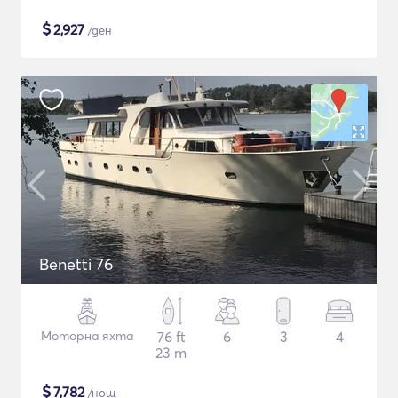
$
2,927
/ден
Benetti 76
Моторна яхта
76 ft
6
3
4
23 m
$
7,782
/нощ