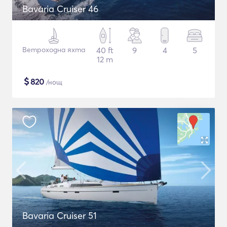
Bavaria Cruiser 46
Ветроходна яхта
40 ft
9
4
5
12 m
$
820
/нощ
Bavaria Cruiser 51