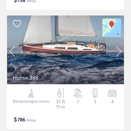
$
754
/нощ
Hanse 388
Ветроходна яхта
37 ft
7
3
4
11 m
$
786
/нощ