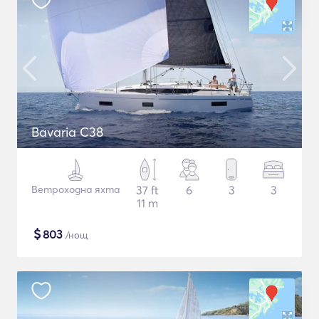
Bavaria C38
Ветроходна яхта
37 ft
6
3
3
11 m
$
803
/нощ