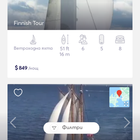
Finnish Tour
Ветроходна яхта
51 ft
6
5
8
16 m
$
849
/нощ
Филтри