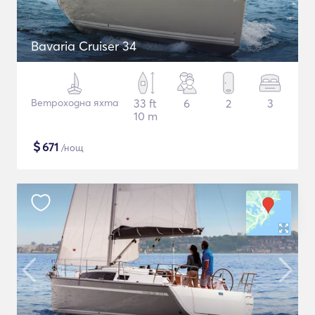
Bavaria Cruiser 34
Ветроходна яхта
33 ft
6
2
3
10 m
$
671
/нощ