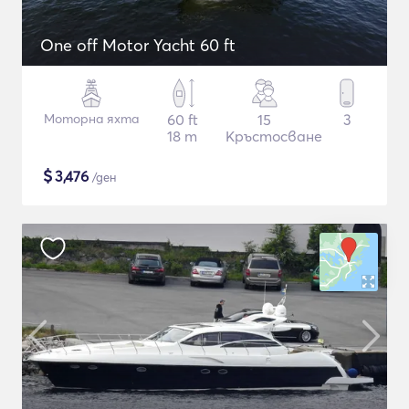
One off Motor Yacht 60 ft
Моторна яхта
60 ft
15
3
18 m
Кръстосване
$
3,476
/ден