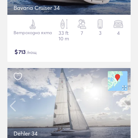
Bavaria Cruiser 34
Ветроходна яхта
33 ft
7
3
4
10 m
$
713
/нощ
Dehler 34