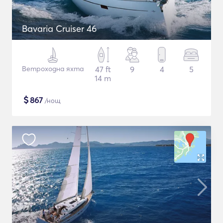
Bavaria Cruiser 46
Ветроходна яхта
47 ft
9
4
5
14 m
$
867
/нощ