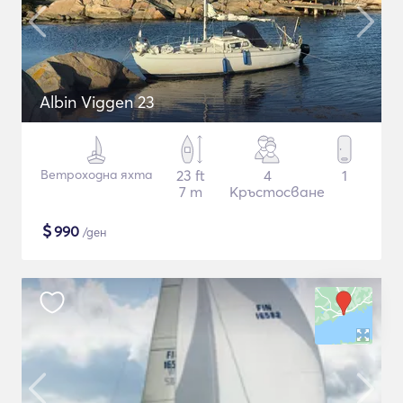
Albin Viggen 23
Ветроходна яхта
23 ft
4
1
7 m
Кръстосване
$
990
/ден