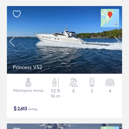
Princess V52
Моторна яхта
52 ft
6
3
4
16 m
$
2,613
/нощ