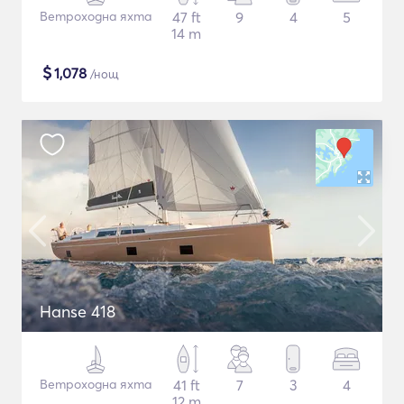
Ветроходна яхта
47 ft
9
4
5
14 m
$
1,078
/нощ
Hanse 418
Ветроходна яхта
41 ft
7
3
4
12 m