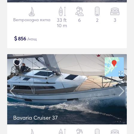
Ветроходна яхта
33 ft
6
2
3
10 m
$
856
/нощ
Bavaria Cruiser 37