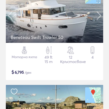
Beneteau Swift Trawler 50
Моторна яхта
49 ft
12
4
15 m
Кръстосване
$
6,795
/ден