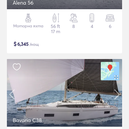
Alena 56
Моторна яхта
56 ft
8
4
6
17 m
$
6,345
/нощ
Bavaria C38