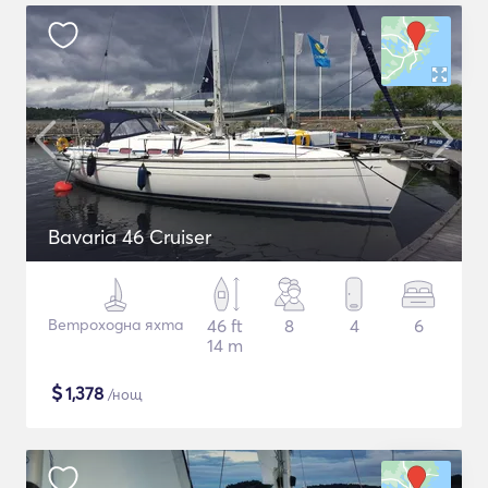
Bavaria 46 Cruiser
Ветроходна яхта
46 ft
8
4
6
14 m
$
1,378
/нощ