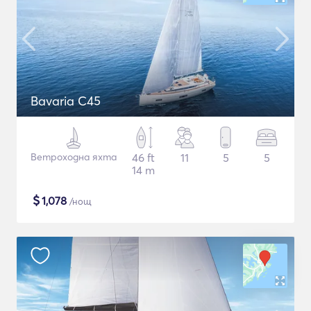
Bavaria C45
Ветроходна яхта
46 ft
11
5
5
14 m
$
1,078
/нощ