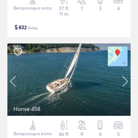
Ветроходна яхта
37 ft
7
3
4
11 m
$
832
/нощ
Hanse 458
Ветроходна яхта
46 ft
9
4
5