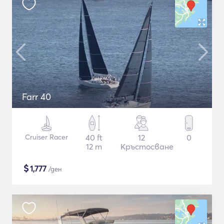
Farr 40
Cruiser Racer
40 ft
12
0
12 m
Кръстосване
$
1,777
/ден