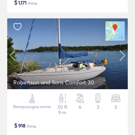
$
1,171
/нощ
Robertson and Sons Comfort 30
Ветроходна яхта
30 ft
6
3
5
9 m
$
918
/нощ