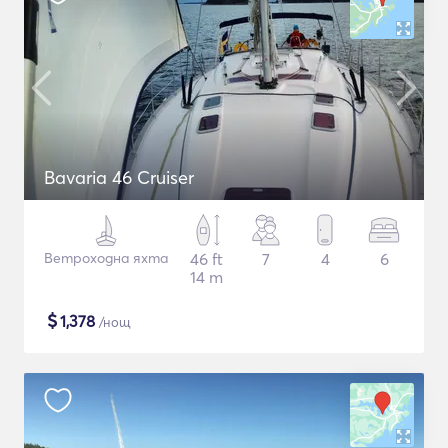
Bavaria 46 Cruiser
Ветроходна яхта
46 ft
7
4
6
14 m
$
1,378
/нощ