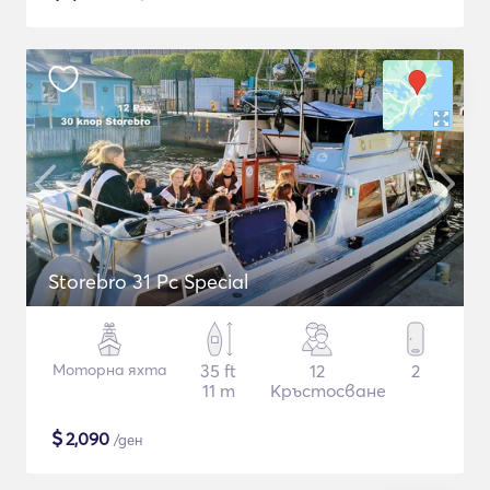
Storebro 31 Pc Special
Моторна яхта
35 ft
12
2
11 m
Кръстосване
$
2,090
/ден