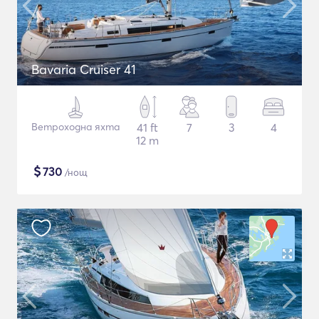
Bavaria Cruiser 41
Ветроходна яхта
41 ft
7
3
4
12 m
$
730
/нощ