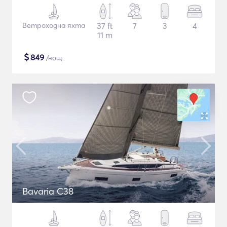
Ветроходна яхта
37 ft
7
3
4
11 m
$
849
/нощ
Bavaria C38