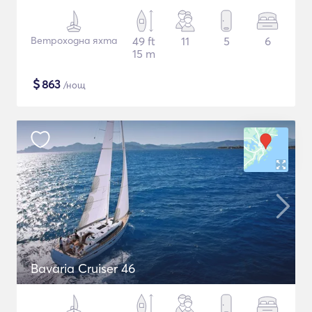
Ветроходна яхта
49 ft
11
5
6
15 m
$
863
/нощ
Bavaria Cruiser 46