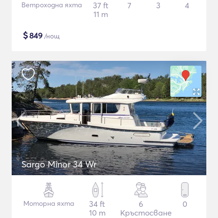
Ветроходна яхта
37 ft
7
3
4
11 m
$
849
/нощ
Sargo Minor 34 Wr
Моторна яхта
34 ft
6
0
10 m
Кръстосване