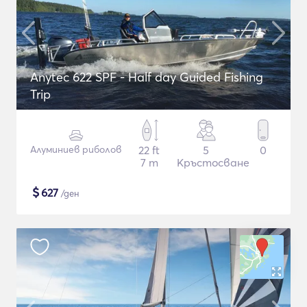
Anytec 622 SPF - Half day Guided Fishing
Trip
Алуминиев риболов
22 ft
5
0
7 m
Кръстосване
$
627
/ден