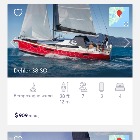
Dehler 38 SQ
Ветроходна яхта
38 ft
7
3
4
12 m
$
909
/нощ