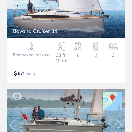
Bavaria Cruiser 34
Ветроходна яхта
33 ft
6
2
3
10 m
$
671
/нощ