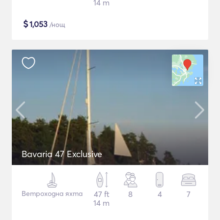
14 m
$
1,053
/нощ
Bavaria 47 Exclusive
Ветроходна яхта
47 ft
8
4
7
14 m