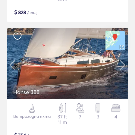
$
828
/нощ
Hanse 388
Ветроходна яхта
37 ft
7
3
4
11 m