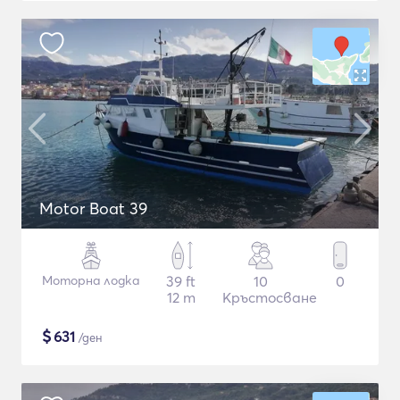
Motor Boat 39
Моторна лодка
39 ft
10
0
12 m
Кръстосване
$
631
/ден