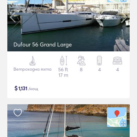
Dufour 56 Grand Large
Ветроходна яхта
56 ft
8
4
4
17 m
$
1,131
/нощ