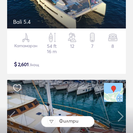
Bali 5.4
Катамаран
54 ft
12
7
8
16 m
$
2,601
/нощ
Филтри