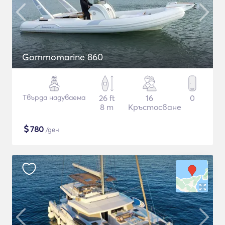
Gommomarine 860
Твърда надуваема
26 ft
16
0
8 m
Кръстосване
$
780
/ден