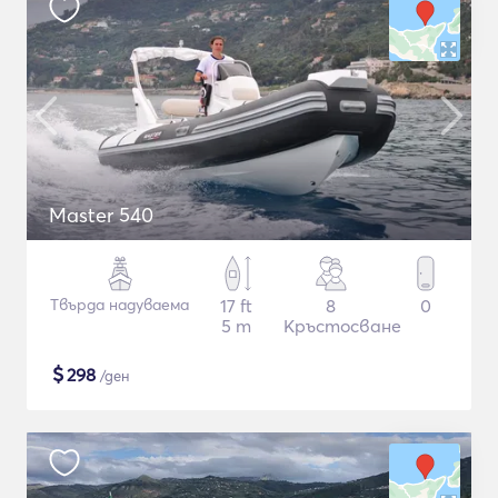
Master 540
Твърда надуваема
17 ft
8
0
5 m
Кръстосване
$
298
/ден