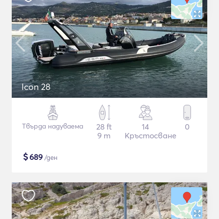
Icon 28
Твърда надуваема
28 ft
14
0
9 m
Кръстосване
$
689
/ден