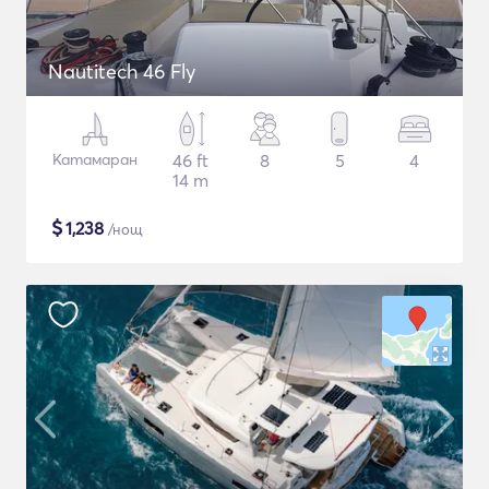
Nautitech 46 Fly
Катамаран
46 ft
8
5
4
14 m
$
1,238
/нощ