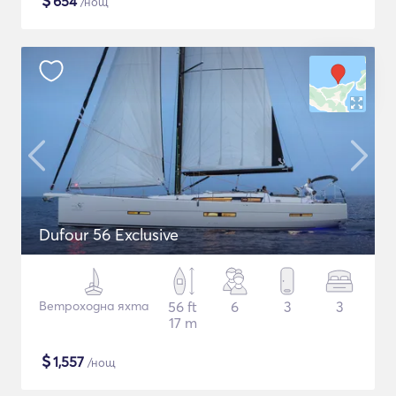
$
654
/нощ
Dufour 56 Exclusive
Ветроходна яхта
56 ft
6
3
3
17 m
$
1,557
/нощ