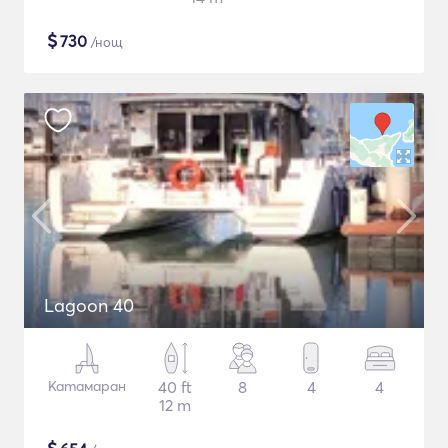
$
730
/нощ
Lagoon 40
Катамаран
40 ft
8
4
4
12 m