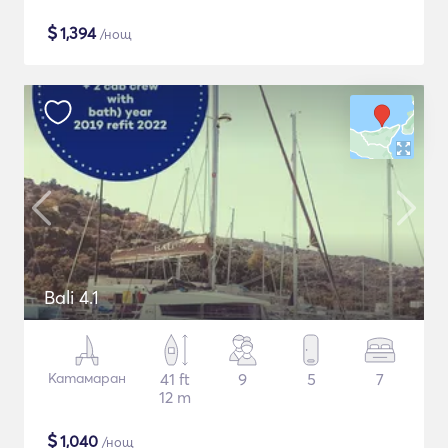
$
1,394
/нощ
Bali 4.1
Катамаран
41 ft
9
5
7
12 m
$
1,040
/нощ