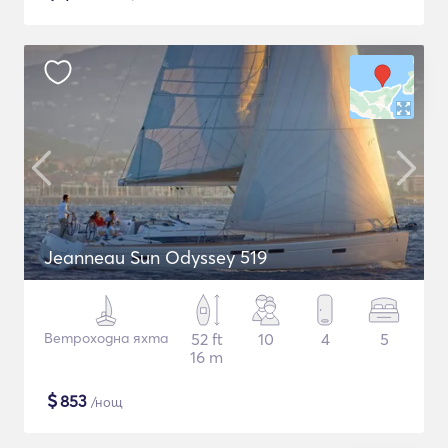
Jeanneau Sun Odyssey 519
Ветроходна яхта
52 ft
10
4
5
16 m
$
853
/нощ