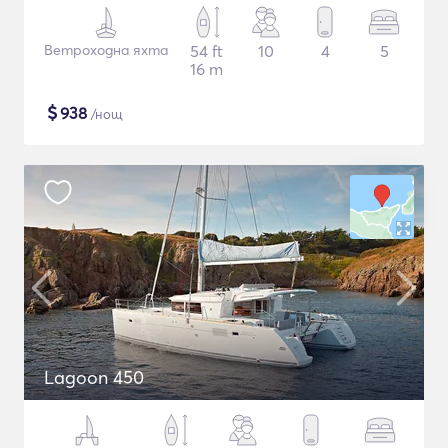
Ветроходна яхта
54 ft
10
4
5
16 m
$
938
/нощ
Lagoon 450