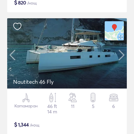
$
820
/нощ
Nautitech 46 Fly
Катамаран
46 ft
11
5
6
14 m
$
1,344
/нощ