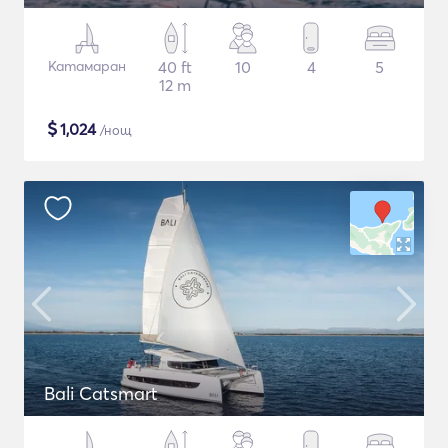
Катамаран
40 ft
10
4
5
12 m
$
1,024
/нощ
Bali Catsmart