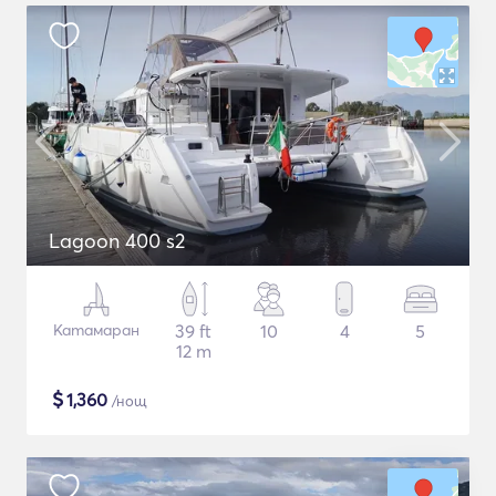
Lagoon 400 s2
Катамаран
39 ft
10
4
5
12 m
$
1,360
/нощ