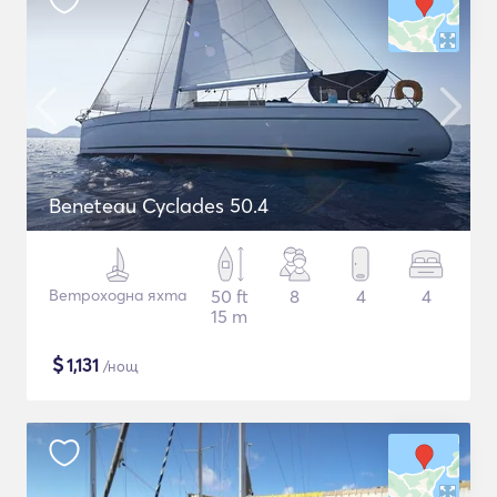
Beneteau Cyclades 50.4
Ветроходна яхта
50 ft
8
4
4
15 m
$
1,131
/нощ