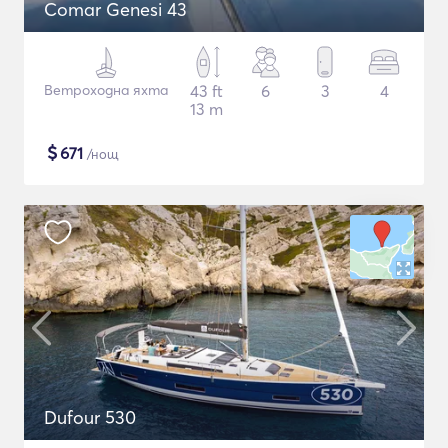
Comar Genesi 43
Ветроходна яхта
43 ft
6
3
4
13 m
$
671
/нощ
Dufour 530