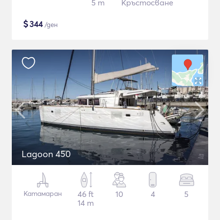
5 m
Кръстосване
$
344
/ден
Lagoon 450
Катамаран
46 ft
10
4
5
14 m