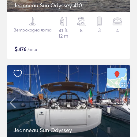
Jeanneau Sun Odyssey 410
Ветроходна яхта
41 ft
8
3
4
12 m
$
476
/нощ
Jeanneau Sun Odyssey