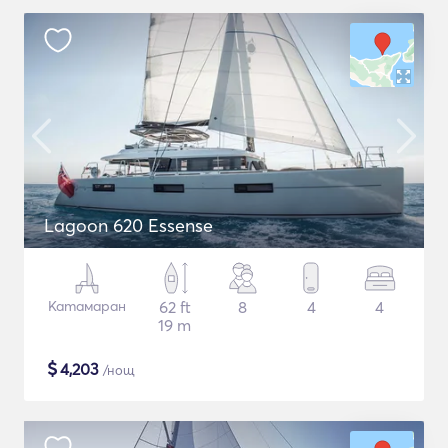
Lagoon 620 Essense
Катамаран
62 ft
8
4
4
19 m
$
4,203
/нощ