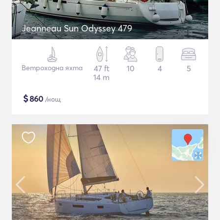
Jeanneau Sun Odyssey 479
Ветроходна яхта
47 ft
10
4
5
14 m
$
860
/нощ