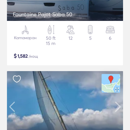
Fountaine Pajot Saba 50
Катамаран
50 ft
12
5
6
15 m
$
1,582
/нощ