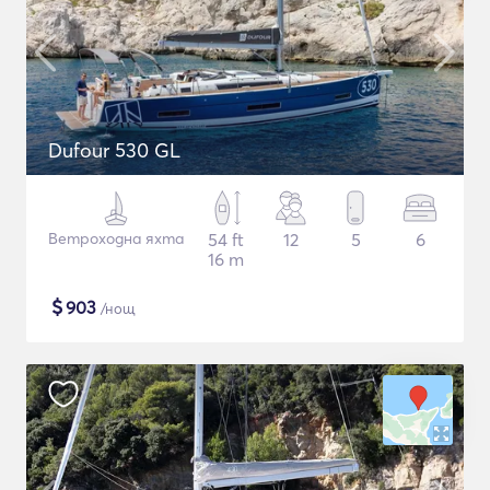
Dufour 530 GL
Ветроходна яхта
54 ft
12
5
6
16 m
$
903
/нощ