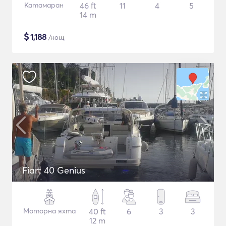
Катамаран
46 ft
11
4
5
14 m
$
1,188
/нощ
Fiart 40 Genius
Моторна яхта
40 ft
6
3
3
12 m