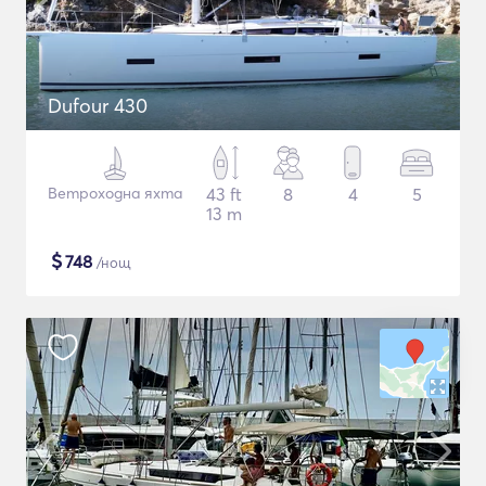
Dufour 430
Ветроходна яхта
43 ft
8
4
5
13 m
$
748
/нощ