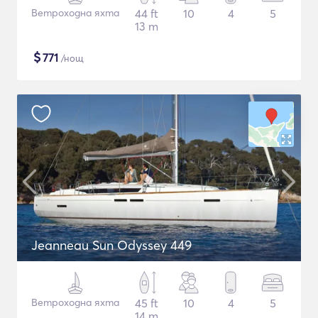
Ветроходна яхта
44 ft
10
4
5
13 m
$
771
/нощ
Jeanneau Sun Odyssey 449
Ветроходна яхта
45 ft
10
4
5
14 m