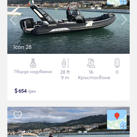
Icon 28
Твърда надуваема
28 ft
16
0
9 m
Кръстосване
$
654
/ден