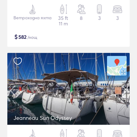
Ветроходна яхта
35 ft
8
3
3
11 m
$
582
/нощ
Jeanneau Sun Odyssey