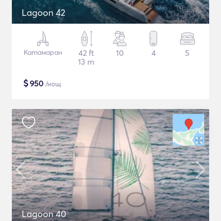
Lagoon 42
Катамаран
42 ft
10
4
5
13 m
$
950
/нощ
Lagoon 40