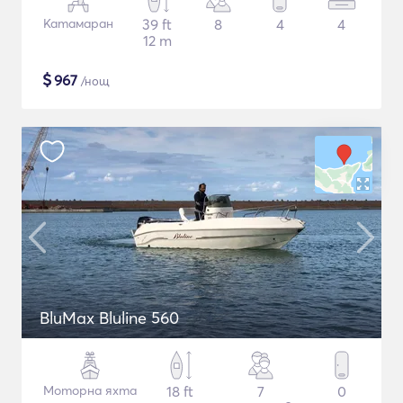
Катамаран
39 ft
8
4
4
12 m
$
967
/нощ
BluMax Bluline 560
Моторна яхта
18 ft
7
0