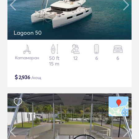
Lagoon 50
Катамаран
50 ft
12
6
6
15 m
$
2,936
/нощ