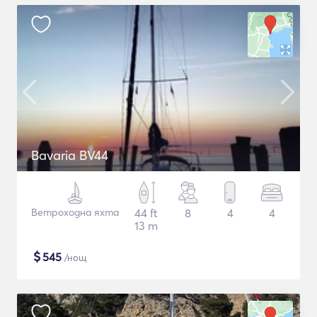
Bavaria BV44
Ветроходна яхта
44 ft
8
4
4
13 m
$
545
/нощ