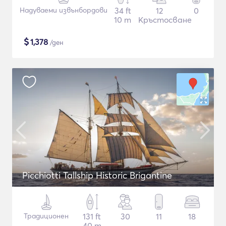
Надуваеми извънбордови
34 ft
12
0
10 m
Кръстосване
$
1,378
/ден
Picchiotti Tallship Historic Brigantine
Традиционен
131 ft
30
11
18
40 m