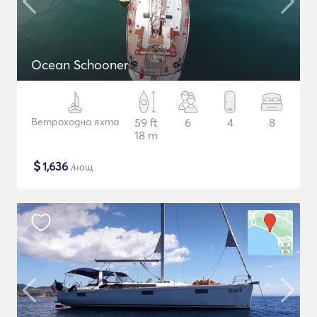
Ocean Schooner
Ветроходна яхта
59 ft
6
4
8
18 m
$
1,636
/нощ