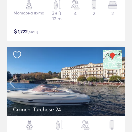
Моторна яхта
39 ft
4
2
2
12 m
$
1,722
/нощ
Cranchi Turchese 24