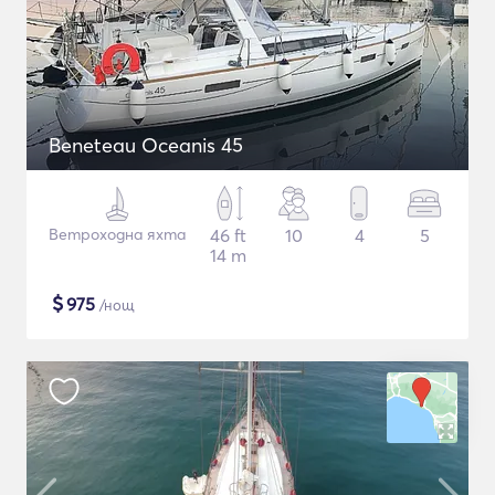
Beneteau Oceanis 45
Ветроходна яхта
46 ft
10
4
5
14 m
$
975
/нощ