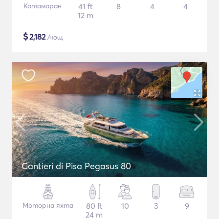
Катамаран
41 ft
8
4
4
12 m
$
2,182
/нощ
Cantieri di Pisa Pegasus 80
Моторна яхта
80 ft
10
3
9
24 m