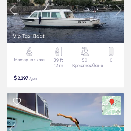
Vip Taxi Boat
Моторна яхта
39 ft
50
0
12 m
Кръстосване
$
2,297
/ден