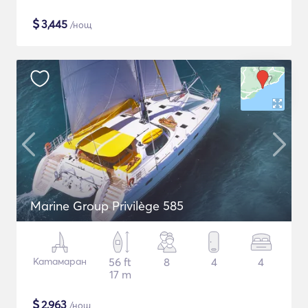
$
3,445
/нощ
Marine Group Privilège 585
Катамаран
56 ft
8
4
4
17 m
$
2,963
/нощ