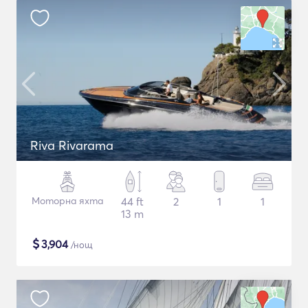
Riva Rivarama
Моторна яхта
44 ft
2
1
1
13 m
$
3,904
/нощ