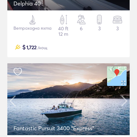
Delphia 40
Ветроходна яхта
40 ft
6
3
3
12 m
$
1,722
/нощ
Fantastic Pursuit 3400 "Express"