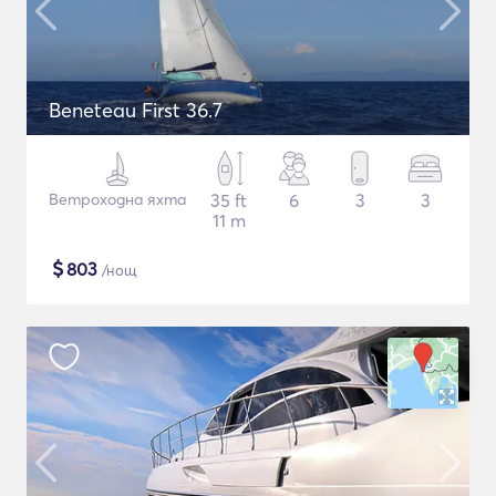
Beneteau First 36.7
Ветроходна яхта
35 ft
6
3
3
11 m
$
803
/нощ