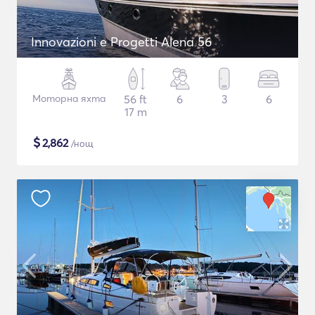
Innovazioni e Progetti Alena 56
Моторна яхта
56 ft
6
3
6
17 m
$
2,862
/нощ