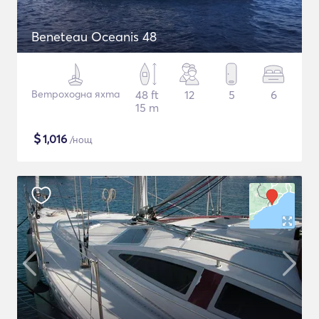
Beneteau Oceanis 48
Ветроходна яхта
48 ft
12
5
6
15 m
$
1,016
/нощ