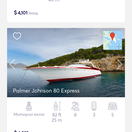
$
4,101
/нощ
Palmer Johnson 80 Express
Моторна яхта
82 ft
8
3
5
25 m