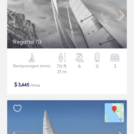
Regatta 70
Ветроходна яхта
70 ft
6
0
3
21 m
$
3,445
/нощ