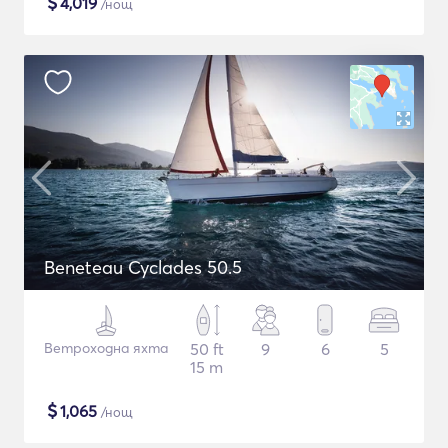
$
4,019
/нощ
Beneteau Cyclades 50.5
Ветроходна яхта
50 ft
9
6
5
15 m
$
1,065
/нощ