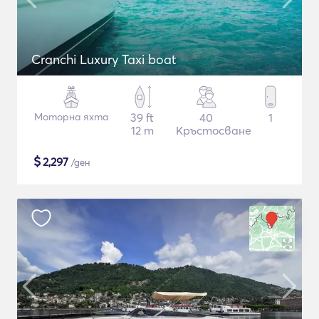
Cranchi Luxury Taxi boat
Моторна яхта
39 ft
40
1
12 m
Кръстосване
$
2,297
/ден