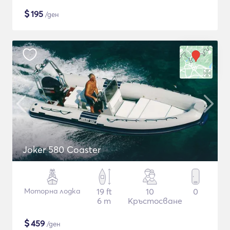
$
195
/ден
Joker 580 Coaster
Моторна лодка
19 ft
10
0
6 m
Кръстосване
$
459
/ден