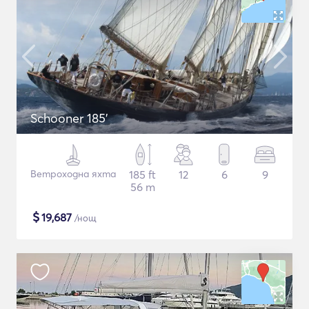
Schooner 185'
Ветроходна яхта
185 ft
12
6
9
56 m
$
19,687
/нощ