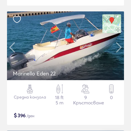
Marinello Eden 22
Средна конзола
18 ft
9
0
5 m
Кръстосване
$
396
/ден