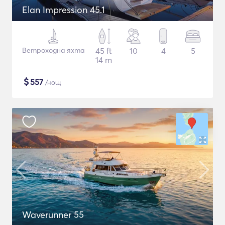
Elan Impression 45.1
Ветроходна яхта
45 ft
10
4
5
14 m
$
557
/нощ
Waverunner 55