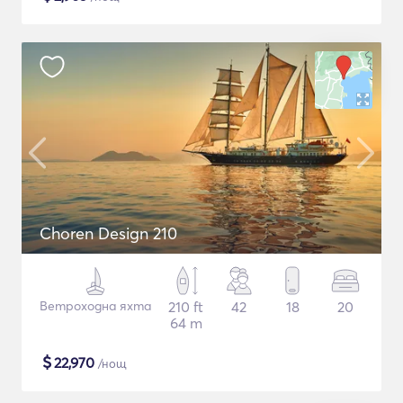
Choren Design 210
Ветроходна яхта
210 ft
42
18
20
64 m
$
22,970
/нощ