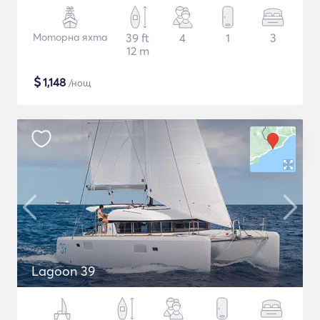
Моторна яхта
39 ft
4
1
3
12 m
$
1,148
/нощ
Lagoon 39