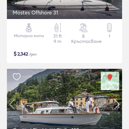
Mostes Offshore 31
Моторна яхта
31 ft
8
1
9 m
Кръстосване
$
2,342
/ден