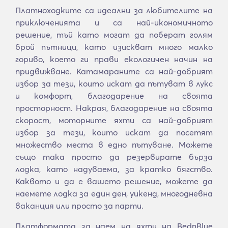
Платноходките са идеални за любителите на
приключенията и са най-икономичното
решение, тъй като могат да поберат голям
брой пътници, като изискват много малко
гориво, което ги прави екологичен начин на
придвижване. Катамараните са най-добрият
избор за тези, които искат да пътуват в лукс
и комфорт, благодарение на своята
просторност. Накрая, благодарение на своята
скорост, моторните яхти са най-добрият
избор за тези, които искат да посетят
множество места в едно пътуване. Можете
също така просто да резервирате бърза
лодка, като надуваема, за кратко бягство.
Каквото и да е вашето решение, можете да
наемете лодка за един ден, уикенд, многодневна
ваканция или просто за парти.
Платформата за наем на яхти на BednBlue