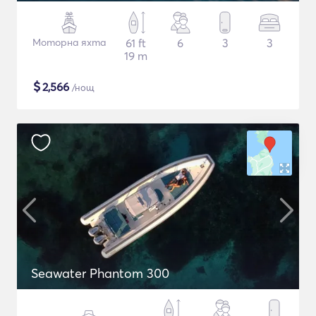
Моторна яхта
61 ft
6
3
3
19 m
$
2,566
/нощ
Seawater Phantom 300