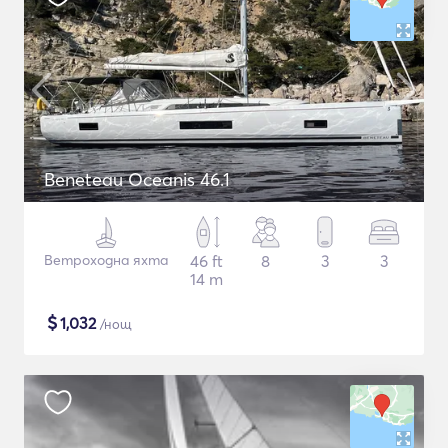
Beneteau Oceanis 46.1
Ветроходна яхта
46 ft
8
3
3
14 m
$
1,032
/нощ