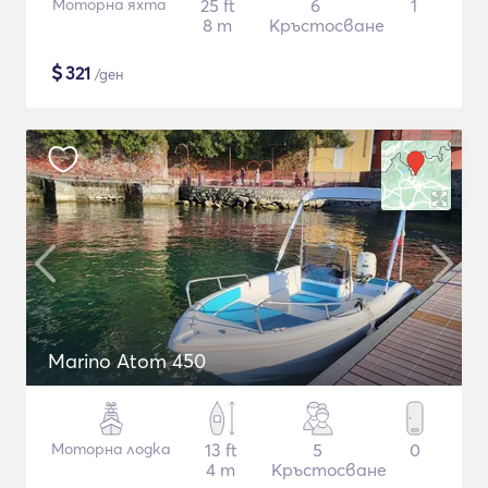
Моторна яхта
25 ft
6
1
8 m
Кръстосване
$
321
/ден
Marino Atom 450
Моторна лодка
13 ft
5
0
4 m
Кръстосване