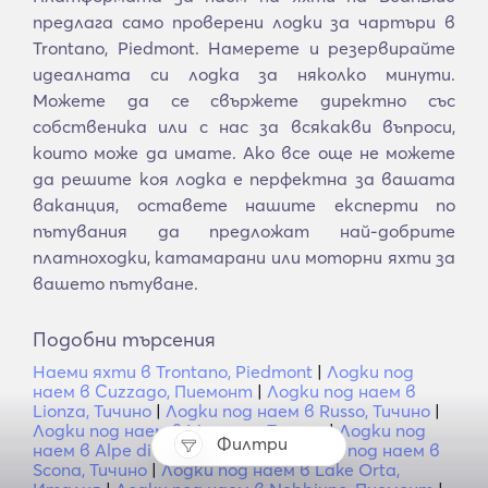
предлага само проверени лодки за чартъри в
Trontano, Piedmont. Намерете и резервирайте
идеалната си лодка за няколко минути.
Можете да се свържете директно със
собственика или с нас за всякакви въпроси,
които може да имате. Ако все още не можете
да решите коя лодка е перфектна за вашата
ваканция, оставете нашите експерти по
пътувания да предложат най-добрите
платноходки, катамарани или моторни яхти за
вашето пътуване.
Подобни търсения
Наеми яхти в Trontano, Piedmont
|
Лодки под
наем в Cuzzago, Пиемонт
|
Лодки под наем в
Lionza, Тичино
|
Лодки под наем в Russo, Тичино
|
Лодки под наем в Mosogno, Тичино
|
Лодки под
Филтри
наем в Alpe di Naccio, Тичино
|
Лодки под наем в
Scona, Тичино
|
Лодки под наем в Lake Orta,