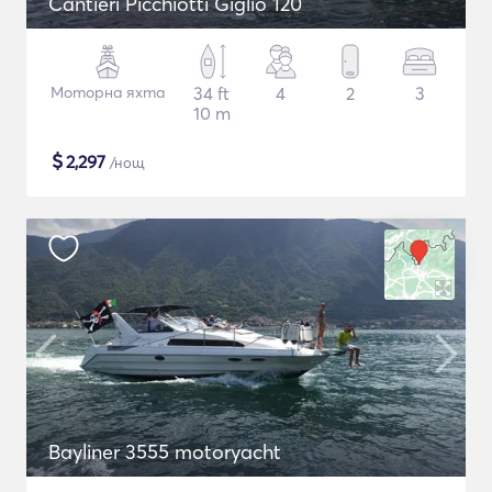
Cantieri Picchiotti Giglio 120
Моторна яхта
34 ft
4
2
3
10 m
$
2,297
/нощ
Bayliner 3555 motoryacht