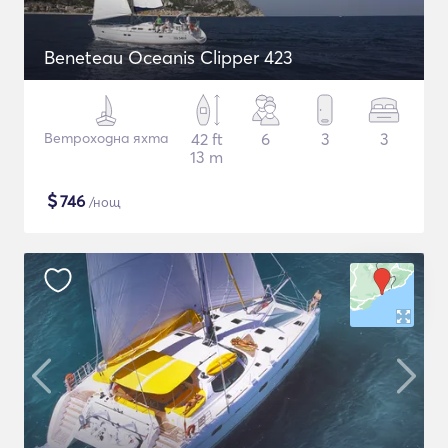
Beneteau Oceanis Clipper 423
Ветроходна яхта
42 ft
6
3
3
13 m
$
746
/нощ