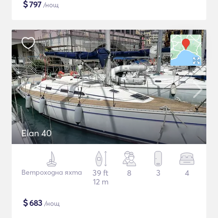
$
797
/нощ
Elan 40
Ветроходна яхта
39 ft
8
3
4
12 m
$
683
/нощ