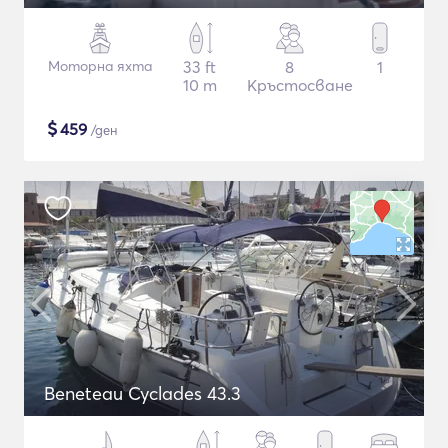
Моторна яхта
33 ft
8
1
10 m
Кръстосване
$
459
/ден
Beneteau Cyclades 43.3