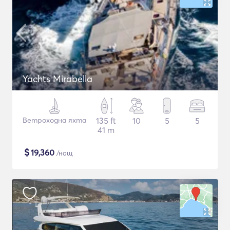
Yachts Mirabella
Ветроходна яхта
135 ft
10
5
5
41 m
$
19,360
/нощ