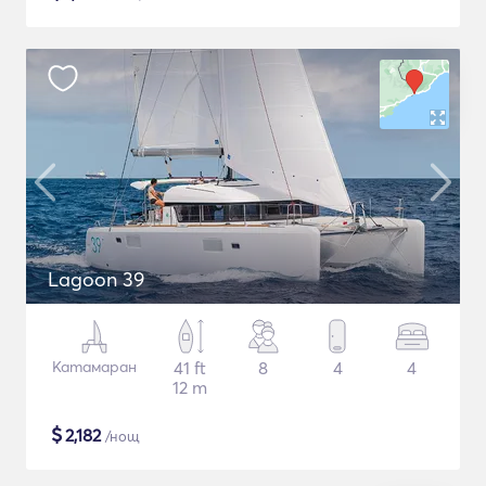
Lagoon 39
Катамаран
41 ft
8
4
4
12 m
$
2,182
/нощ