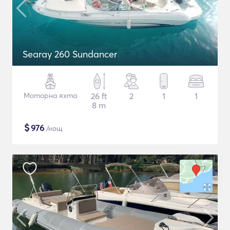
Searay 260 Sundancer
Моторна яхта
26 ft
2
1
1
8 m
$
976
/нощ