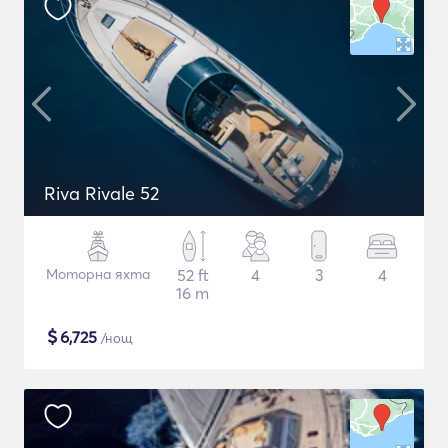
Riva Rivale 52
Моторна яхта
52 ft
4
3
4
16 m
$
6,725
/нощ