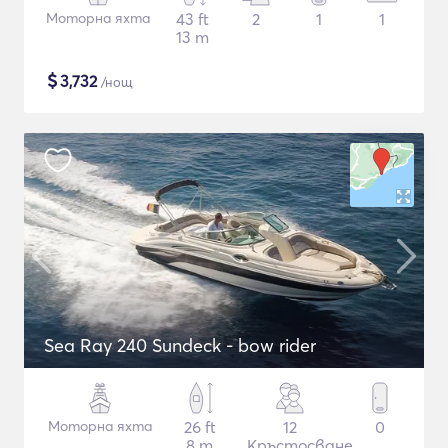
Моторна яхта
43 ft
2
1
1
13 m
$
3,732
/нощ
Sea Ray 240 Sundeck - bow rider
Моторна яхта
26 ft
12
0
8 m
Кръстосване