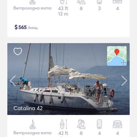
Ветроходна яхта
43 ft
8
3
4
13 m
$
565
/нощ
Catalina 42
Ветроходна яхта
42 ft
8
4
4