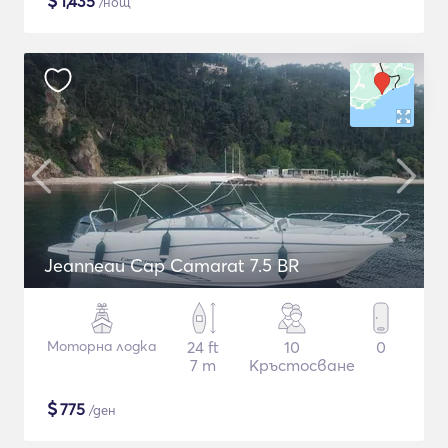
$
1,435
/нощ
Jeanneau Cap Camarat 7.5 BR
Моторна лодка
24 ft
10
0
7 m
Кръстосване
$
775
/ден