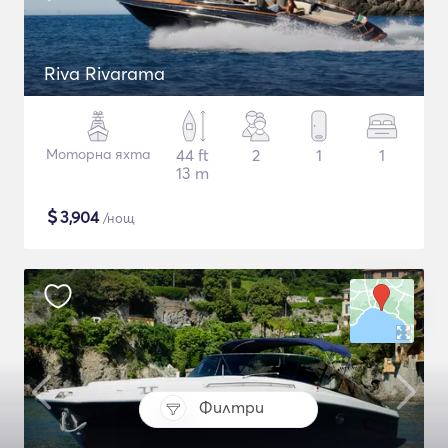
Riva Rivarama
Моторна яхта
44 ft
2
1
1
13 m
$
3,904
/нощ
Филтри