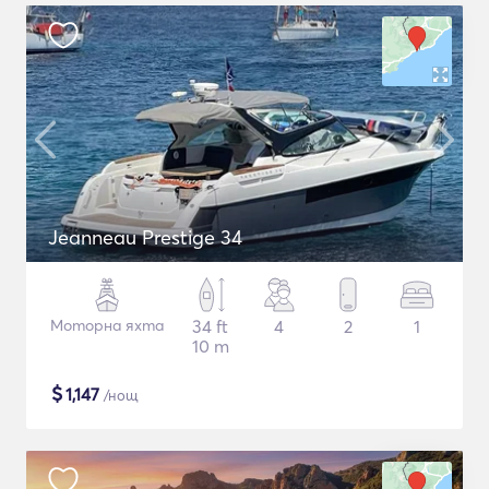
Jeanneau Prestige 34
Моторна яхта
34 ft
4
2
1
10 m
$
1,147
/нощ