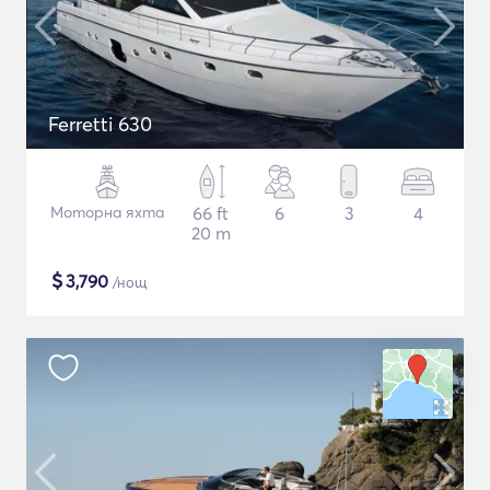
Ferretti 630
Моторна яхта
66 ft
6
3
4
20 m
$
3,790
/нощ