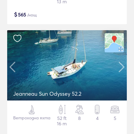
13 m
$
565
/нощ
Jeanneau Sun Odyssey 52.2
Ветроходна яхта
52 ft
8
4
5
16 m