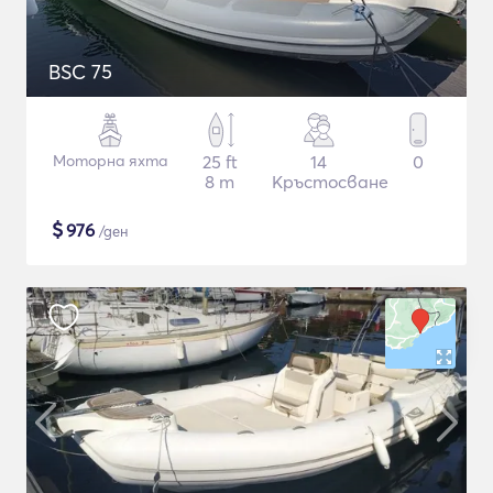
BSC 75
Моторна яхта
25 ft
14
0
8 m
Кръстосване
$
976
/ден