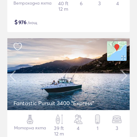
Ветроходна яхта
40 ft
6
3
4
12 m
$
976
/нощ
Fantastic Pursuit 3400 "Express"
Моторна яхта
39 ft
4
1
3
12 m