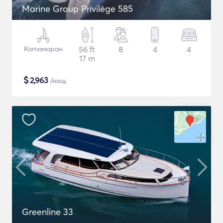
Marine Group Privilège 585
Катамаран
56 ft
8
4
4
17 m
$
2,963
/нощ
Greenline 33