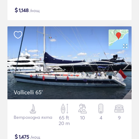
$
1,148
/нощ
Vallicelli 65'
Ветроходна яхта
65 ft
10
4
9
20 m
$
1,475
/нощ