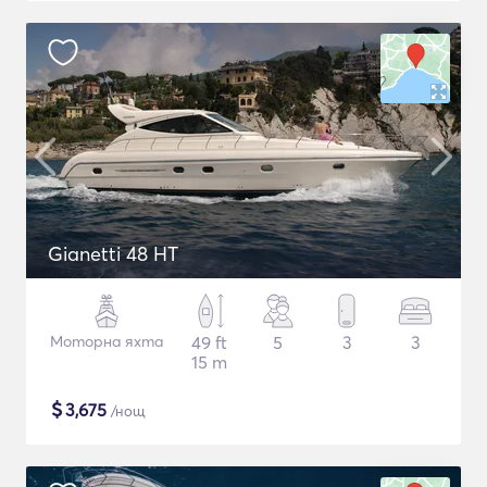
Gianetti 48 HT
Моторна яхта
49 ft
5
3
3
15 m
$
3,675
/нощ