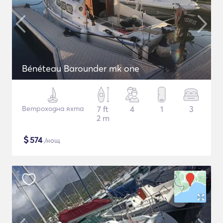
Bénéteau Barounder mk one
Ветроходна яхта
7 ft
4
1
3
2 m
$
574
/нощ