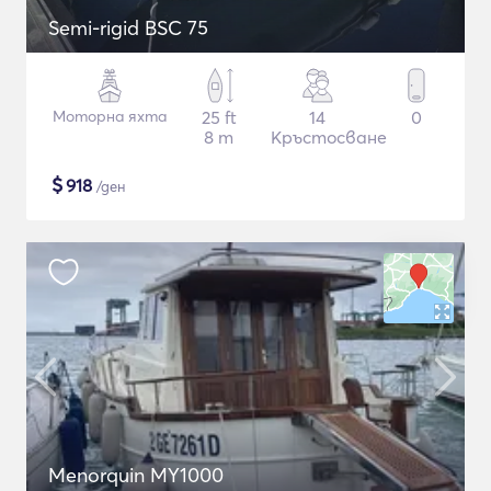
Semi-rigid BSC 75
Моторна яхта
25 ft
14
0
8 m
Кръстосване
$
918
/ден
Menorquin MY1000