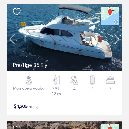
Prestige 36 Fly
Моторна лодка
39 ft
4
2
3
12 m
$
1,205
/нощ