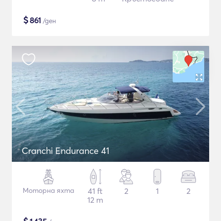
$
861
/ден
Cranchi Endurance 41
Моторна яхта
41 ft
2
1
2
12 m