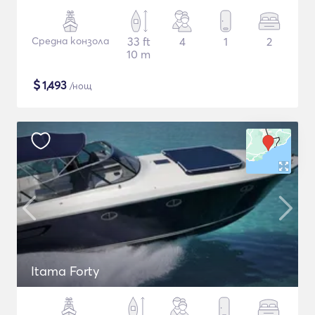
Средна конзола
33 ft
4
1
2
10 m
$
1,493
/нощ
Itama Forty