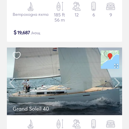
Ветроходна яхта
185 ft
12
6
9
56 m
$
19,687
/нощ
Grand Soleil 40