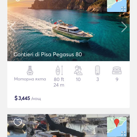
Cantieri di Pisa Pegasus 80
Моторна яхта
80 ft
10
3
9
24 m
$
3,445
/нощ