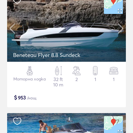
Beneteau Flyer 8.8 Sundeck
Моторна лодка
32 ft
2
1
1
10 m
$
953
/нощ