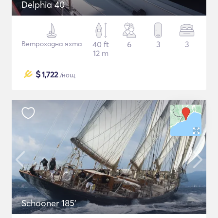
Delphia 40
Ветроходна яхта
40 ft
6
3
3
12 m
$
1,722
/нощ
Schooner 185'