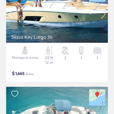
Sessa Key Largo 36
Моторна яхта
39 ft
2
1
1
12 m
$
1,665
/нощ