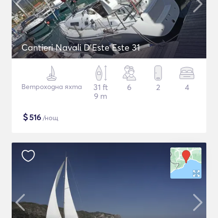
Cantieri Navali D'Este Este 31
Ветроходна яхта
31 ft
6
2
4
9 m
$
516
/нощ