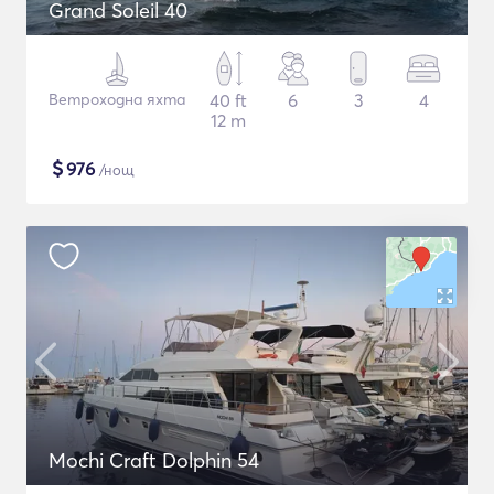
Grand Soleil 40
Ветроходна яхта
40 ft
6
3
4
12 m
$
976
/нощ
Mochi Craft Dolphin 54