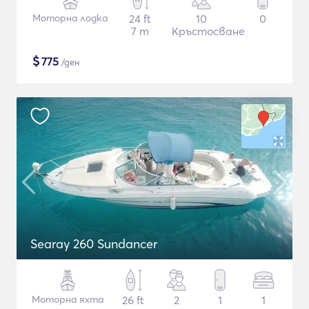
Моторна лодка
24 ft
10
0
7 m
Кръстосване
$
775
/ден
Searay 260 Sundancer
Моторна яхта
26 ft
2
1
1