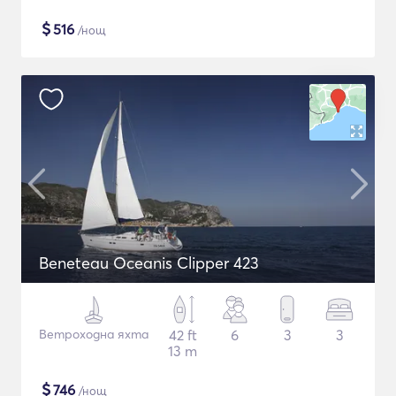
$
516
/нощ
Beneteau Oceanis Clipper 423
Ветроходна яхта
42 ft
6
3
3
13 m
$
746
/нощ