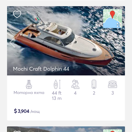
Mochi Craft Dolphin 44
Моторна яхта
44 ft
4
2
3
13 m
$
3,904
/нощ