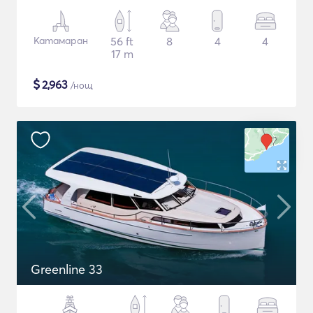
Катамаран
56 ft
8
4
4
17 m
$
2,963
/нощ
Greenline 33