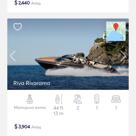
$
2,440
/нощ
Riva Rivarama
Моторна яхта
44 ft
2
1
1
13 m
$
3,904
/нощ