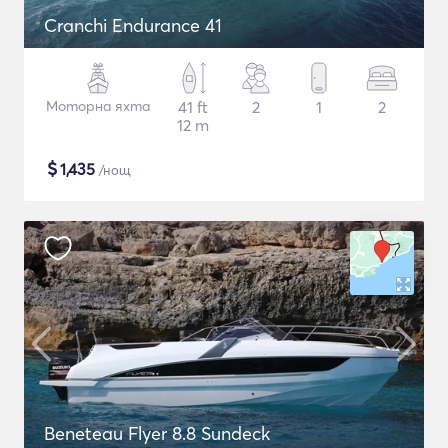
Cranchi Endurance 41
Моторна яхта
41 ft
2
1
2
12 m
$
1,435
/нощ
Beneteau Flyer 8.8 Sundeck