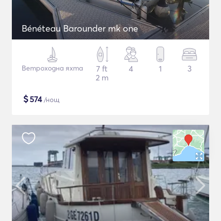
Bénéteau Barounder mk one
Ветроходна яхта
7 ft
4
1
3
2 m
$
574
/нощ