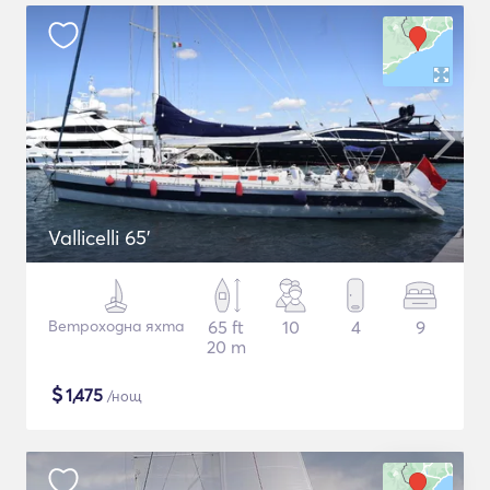
Vallicelli 65'
Ветроходна яхта
65 ft
10
4
9
20 m
$
1,475
/нощ