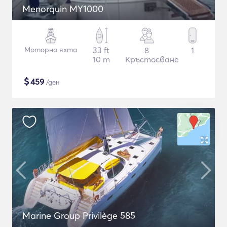
Menorquin MY1000
Моторна яхта
33 ft
8
1
10 m
Кръстосване
$
459
/ден
Marine Group Privilège 585