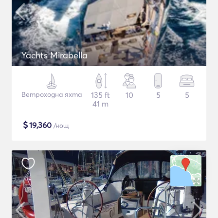
Yachts Mirabella
Ветроходна яхта
135 ft
10
5
5
41 m
$
19,360
/нощ