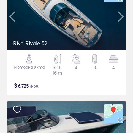
Riva Rivale 52
Моторна яхта
52 ft
4
3
4
16 m
$
6,725
/нощ