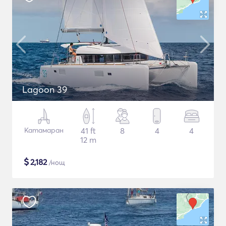
Lagoon 39
Катамаран
41 ft
8
4
4
12 m
$
2,182
/нощ