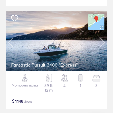
Fantastic Pursuit 3400 "Express"
Моторна яхта
39 ft
4
1
3
12 m
$
1,148
/нощ