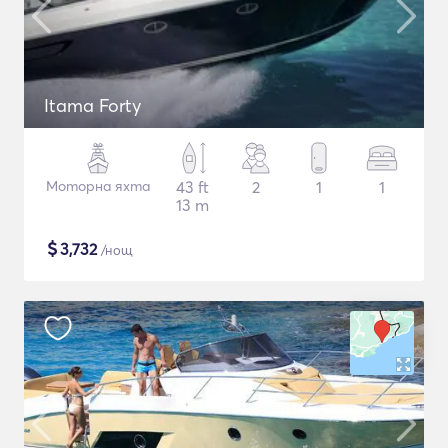
Itama Forty
Моторна яхта
43 ft
2
1
1
13 m
$
3,732
/нощ