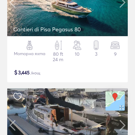
Cantieri di Pisa Pegasus 80
Моторна яхта
80 ft
10
3
9
24 m
$
3,445
/нощ