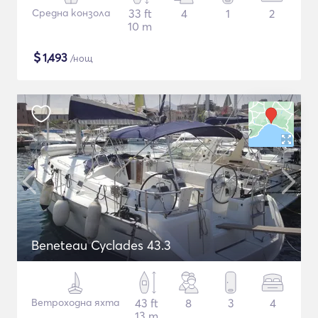
Средна конзола
33 ft
4
1
2
10 m
$
1,493
/нощ
Beneteau Cyclades 43.3
Ветроходна яхта
43 ft
8
3
4
13 m