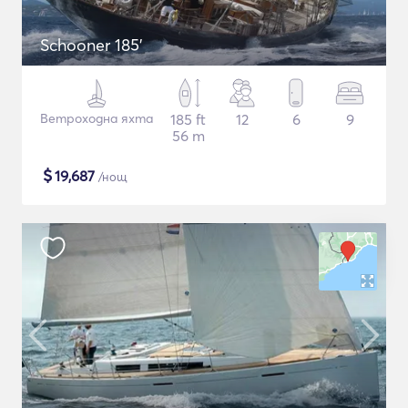
Schooner 185'
Ветроходна яхта
185 ft
12
6
9
56 m
$
19,687
/нощ