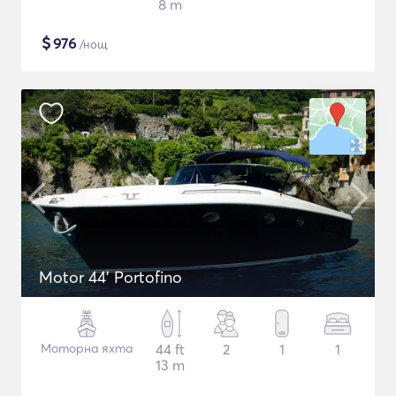
8 m
$
976
/нощ
Motor 44' Portofino
Моторна яхта
44 ft
2
1
1
13 m