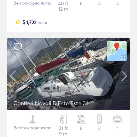
Ветроходна яхта
40 ft
6
3
3
12 m
$
1,722
/нощ
Cantieri Navali D'Este Este 31
Ветроходна яхта
31 ft
6
2
4
9 m