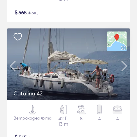
$
565
/нощ
Catalina 42
Ветроходна яхта
42 ft
8
4
4
13 m