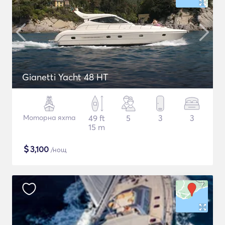
Gianetti Yacht 48 HT
Моторна яхта
49 ft
5
3
3
15 m
$
3,100
/нощ