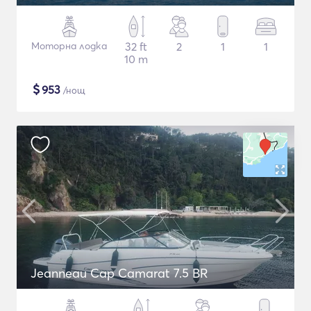
Моторна лодка
32 ft
2
1
1
10 m
$
953
/нощ
Jeanneau Cap Camarat 7.5 BR