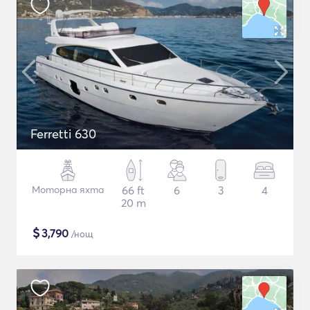
Ferretti 630
Моторна яхта
66 ft
6
3
4
20 m
$
3,790
/нощ