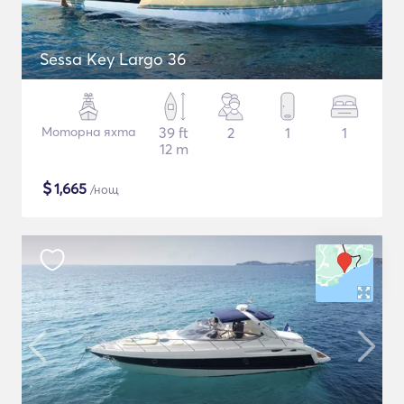
Sessa Key Largo 36
Моторна яхта
39 ft
2
1
1
12 m
$
1,665
/нощ