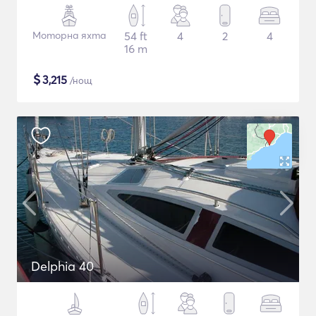
Моторна яхта
54 ft
4
2
4
16 m
$
3,215
/нощ
Delphia 40