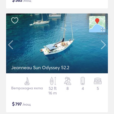
$
565
/нощ
Jeanneau Sun Odyssey 52.2
Ветроходна яхта
52 ft
8
4
5
16 m
$
797
/нощ