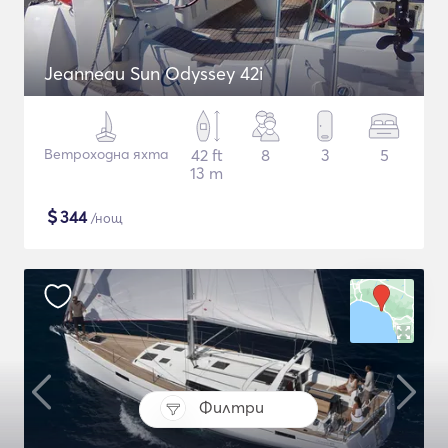
Jeanneau Sun Odyssey 42i
Ветроходна яхта
42 ft
8
3
5
13 m
$
344
/нощ
Филтри