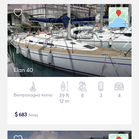
Elan 40
Ветроходна яхта
39 ft
8
3
4
12 m
$
683
/нощ