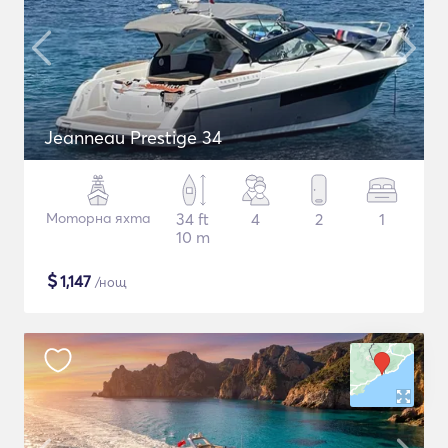
Jeanneau Prestige 34
Моторна яхта
34 ft
4
2
1
10 m
$
1,147
/нощ