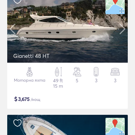
Gianetti 48 HT
Моторна яхта
49 ft
5
3
3
15 m
$
3,675
/нощ