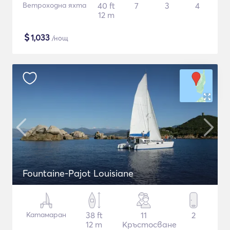
Ветроходна яхта
40 ft
7
3
4
12 m
$
1,033
/нощ
Fountaine-Pajot Louisiane
Катамаран
38 ft
11
2
12 m
Кръстосване