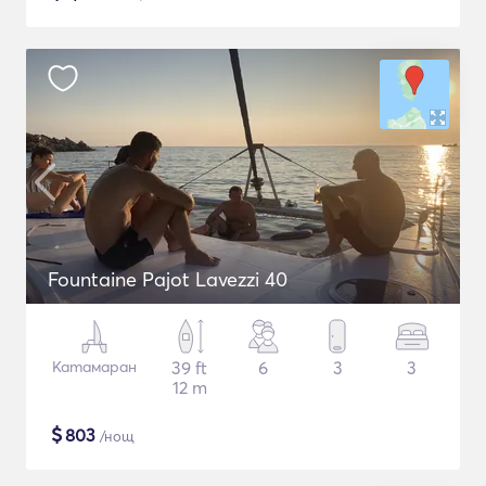
Fountaine Pajot Lavezzi 40
Катамаран
39 ft
6
3
3
12 m
$
803
/нощ