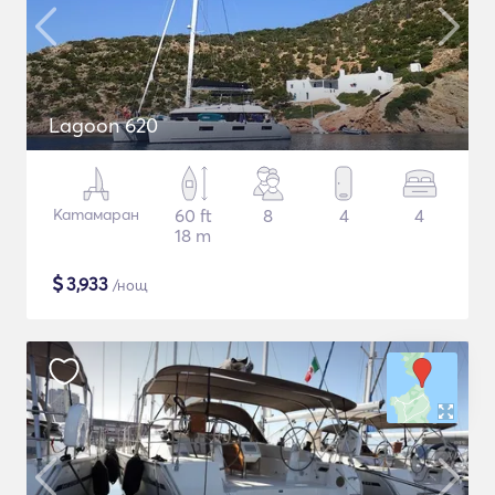
Lagoon 620
Катамаран
60 ft
8
4
4
18 m
$
3,933
/нощ