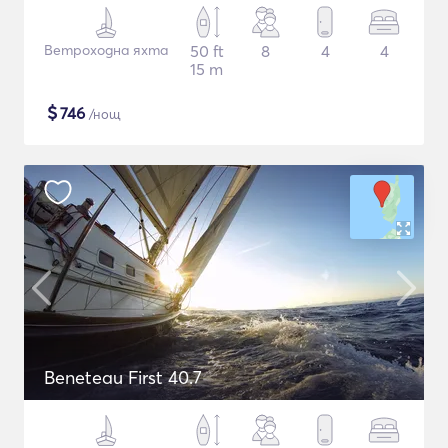
Ветроходна яхта
50 ft
8
4
4
15 m
$
746
/нощ
Beneteau First 40.7