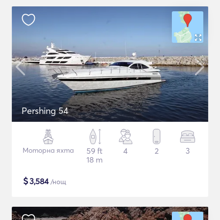
Pershing 54
Моторна яхта
59 ft
4
2
3
18 m
$
3,584
/нощ