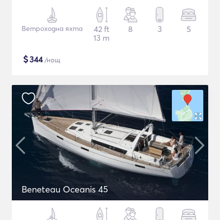
Ветроходна яхта
42 ft
8
3
5
13 m
$
344
/нощ
Beneteau Oceanis 45