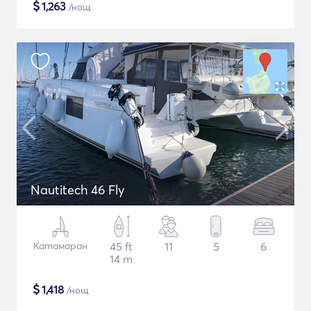
$
1,263
/нощ
Nautitech 46 Fly
Катамаран
45 ft
11
5
6
14 m
$
1,418
/нощ