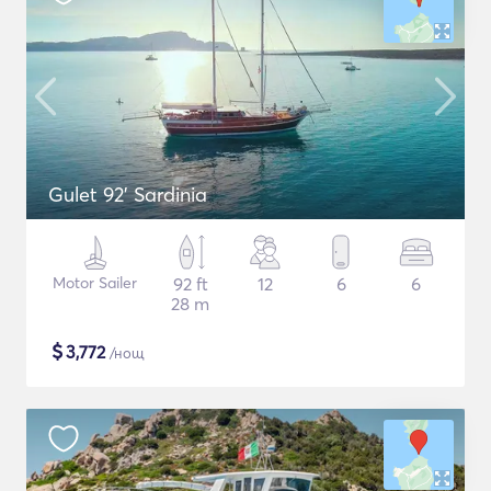
Gulet 92' Sardinia
Motor Sailer
92 ft
12
6
6
28 m
$
3,772
/нощ