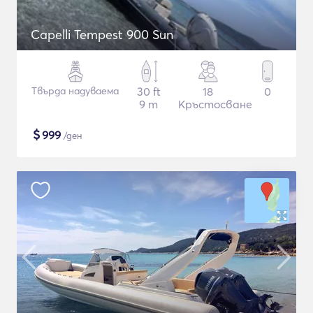
Capelli Tempest 900 Sun
Твърда надуваема
30 ft
18
0
9 m
Кръстосване
$
999
/ден