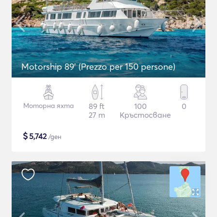
Motorship 89' (Prezzo per 150 persone)
Моторна яхта
89 ft
100
0
27 m
Кръстосване
$
5,742
/ден