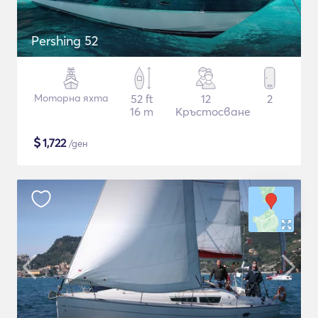
Pershing 52
Моторна яхта
52 ft
12
2
16 m
Кръстосване
$
1,722
/ден