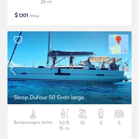
26 m
$
1,101
/нощ
Sloop Dufour 50 Gran large
Ветроходна яхта
50 ft
10
5
5
15 m