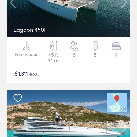
Lagoon 450F
Катамаран
45 ft
8
5
4
14 m
$
1,311
/нощ