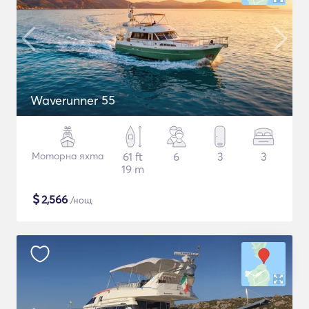
Waverunner 55
Моторна яхта
61 ft
6
3
3
19 m
$
2,566
/нощ