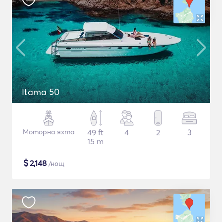
Itama 50
Моторна яхта
49 ft
4
2
3
15 m
$
2,148
/нощ