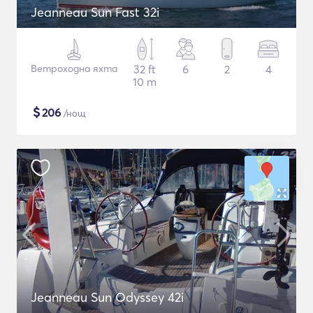
Jeanneau Sun Fast 32i
Ветроходна яхта
32 ft
6
2
4
10 m
$
206
/нощ
Jeanneau Sun Odyssey 42i