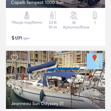
Capelli Tempest 1000 Sun
Твърда надуваема
33 ft
18
1
10 m
Кръстосване
$
1,171
/ден
Jeanneau Sun Odyssey 51