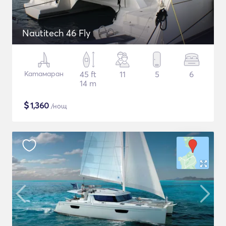
Nautitech 46 Fly
Катамаран
45 ft
11
5
6
14 m
$
1,360
/нощ