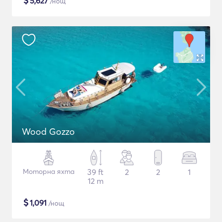
$
5,627
/нощ
Wood Gozzo
Моторна яхта
39 ft
2
2
1
12 m
$
1,091
/нощ