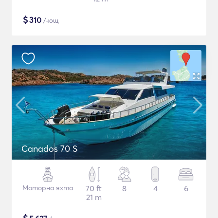
$
310
/нощ
Canados 70 S
Моторна яхта
70 ft
8
4
6
21 m