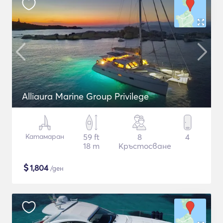
Alliaura Marine Group Privilege
Катамаран
59 ft
8
4
18 m
Кръстосване
$
1,804
/ден