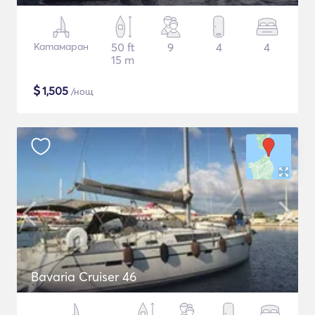
Катамаран
50 ft
9
4
4
15 m
$
1,505
/нощ
Bavaria Cruiser 46