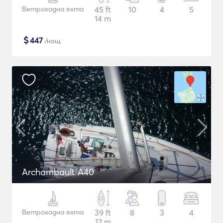
Ветроходна яхта
45 ft
10
4
5
14 m
$
447
/нощ
Archambault A40
Ветроходна яхта
39 ft
8
3
4
12 m