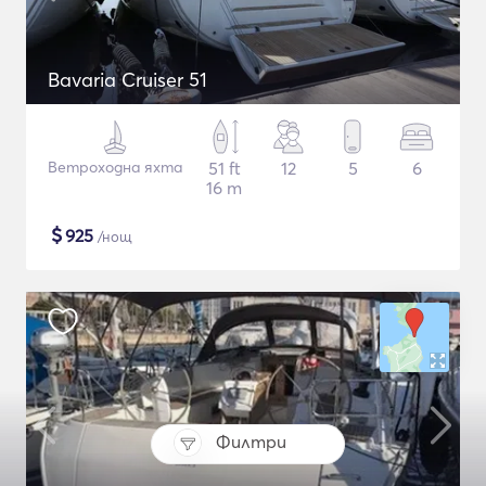
Bavaria Cruiser 51
Ветроходна яхта
51 ft
12
5
6
16 m
$
925
/нощ
Филтри