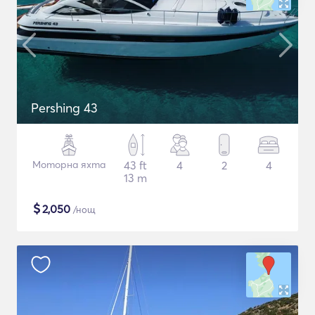
Pershing 43
Моторна яхта
43 ft
4
2
4
13 m
$
2,050
/нощ