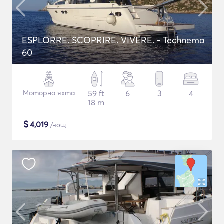
ESPLORRE. SCOPRIRE. VIVERE. - Technema
60
Моторна яхта
59 ft
6
3
4
18 m
$
4,019
/нощ