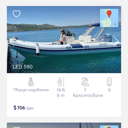
LED 590
Твърда надуваема
19 ft
7
0
6 m
Кръстосване
$
706
/ден