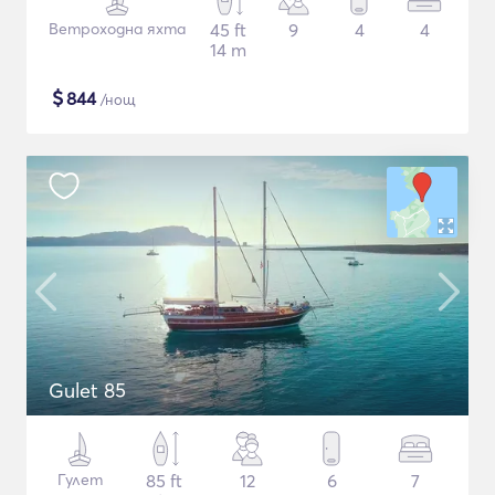
Ветроходна яхта
45 ft
9
4
4
14 m
$
844
/нощ
Gulet 85
Гулет
85 ft
12
6
7