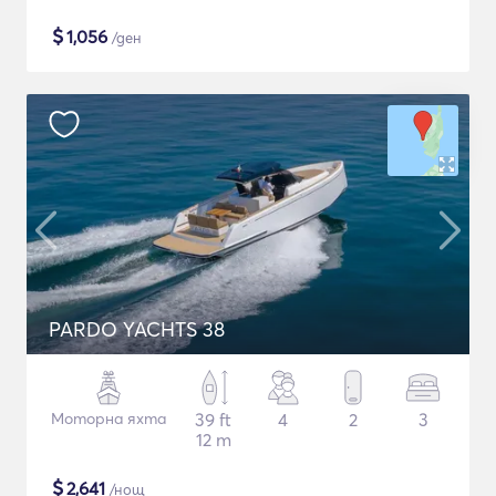
$
1,056
/ден
PARDO YACHTS 38
Моторна яхта
39 ft
4
2
3
12 m
$
2,641
/нощ