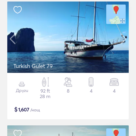
Turkish Gulet 79
Други
92 ft
8
4
4
28 m
$
1,607
/нощ