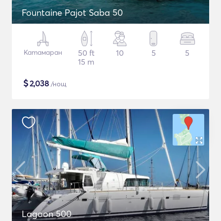
Fountaine Pajot Saba 50
Катамаран
50 ft
10
5
5
15 m
$
2,038
/нощ
Lagoon 500