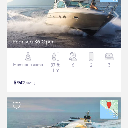
Pearlsea 36 Open
Моторна яхта
37 ft
6
2
3
11 m
$
942
/нощ