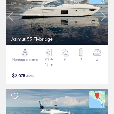
Azimut 55 Flybridge
Моторна яхта
57 ft
6
3
4
17 m
$
3,075
/нощ