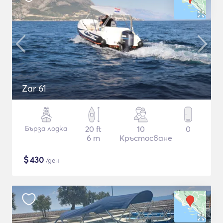
Zar 61
Бърза лодка
20 ft
10
0
6 m
Кръстосване
$
430
/ден