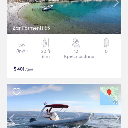
Zar Formenti 65
Други
20 ft
12
0
6 m
Кръстосване
$
401
/ден