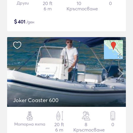
Други
20 ft
10
0
6 m
Кръстосване
$
401
/ден
Joker Coaster 600
Моторна яхта
20 ft
8
0
6 m
Кръстосване