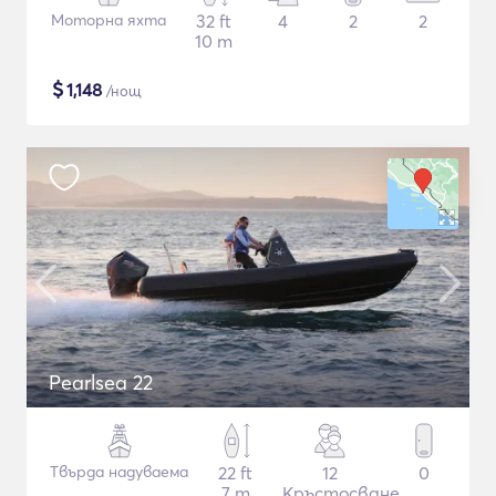
Моторна яхта
32 ft
4
2
2
10 m
$
1,148
/нощ
Pearlsea 22
Твърда надуваема
22 ft
12
0
7 m
Кръстосване