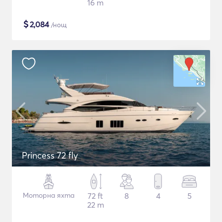
16 m
$
2,084
/нощ
Princess 72 fly
Моторна яхта
72 ft
8
4
5
22 m