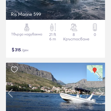
Ris Marine 599
Твърда надуваема
21 ft
8
0
6 m
Кръстосване
$
315
/ден