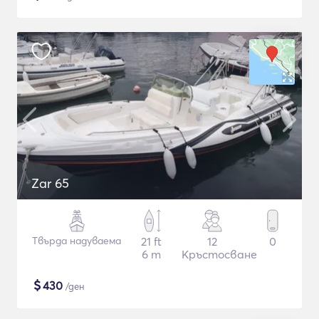
Zar 65
Твърда надуваема
21 ft
12
0
6 m
Кръстосване
$
430
/ден