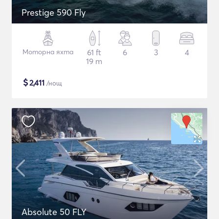
Prestige 590 Fly
Моторна яхта
61 ft
6
3
4
19 m
$
2,411
/нощ
Absolute 50 FLY