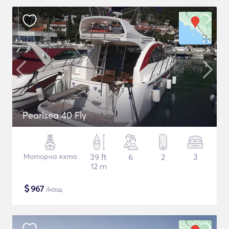
Pearlsea 40 Fly
Моторна яхта
39 ft
6
2
3
12 m
$
967
/нощ