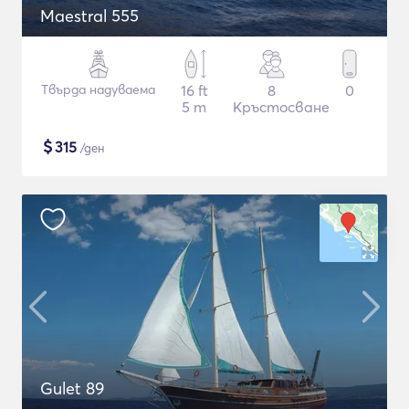
Maestral 555
Твърда надуваема
16 ft
8
0
5 m
Кръстосване
$
315
/ден
Gulet 89