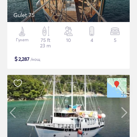
Gulet 75
Гулет
75 ft
10
4
5
23 m
$
2,287
/нощ