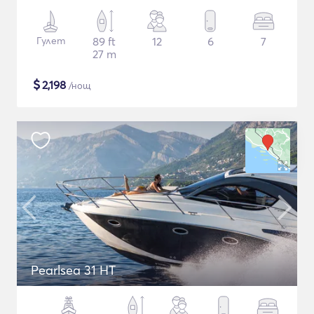
Гулет
89 ft
12
6
7
27 m
$
2,198
/нощ
Pearlsea 31 HT