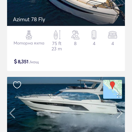
Azimut 78 Fly
Моторна яхта
75 ft
8
4
4
23 m
$
8,351
/нощ