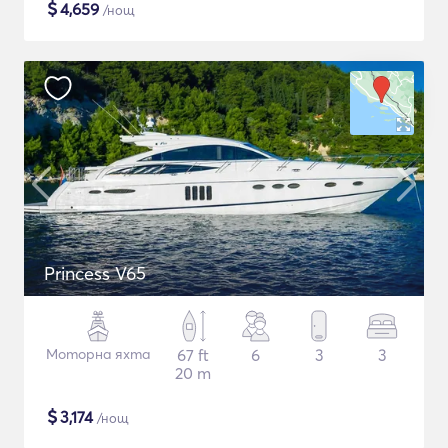
$
4,659
/нощ
Princess V65
Моторна яхта
67 ft
6
3
3
20 m
$
3,174
/нощ