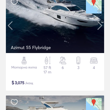
Azimut 55 Flybridge
Моторна яхта
57 ft
6
3
4
17 m
$
3,075
/нощ