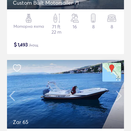
Custom Built Motorsailer 71
Моторна яхта
71 ft
16
8
8
22 m
$
1,493
/нощ
Zar 65