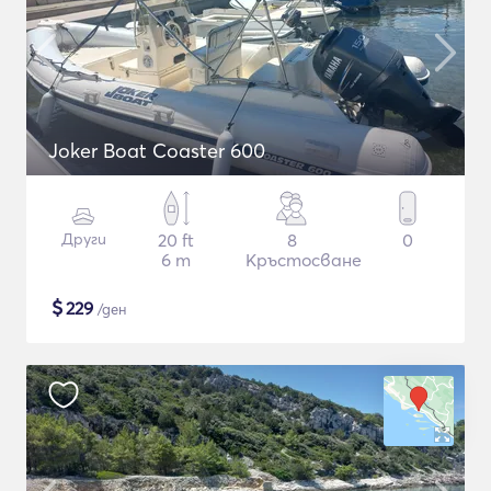
Joker Boat Coaster 600
Други
20 ft
8
0
6 m
Кръстосване
$
229
/ден