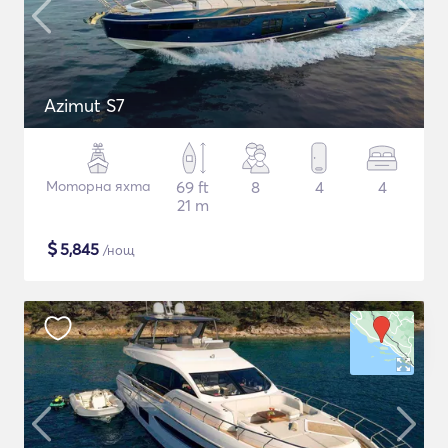
Azimut S7
Моторна яхта
69 ft
8
4
4
21 m
$
5,845
/нощ