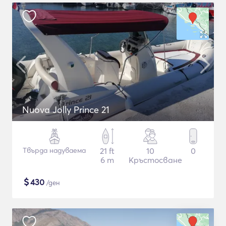
Nuova Jolly Prince 21
Твърда надуваема
21 ft
10
0
6 m
Кръстосване
$
430
/ден