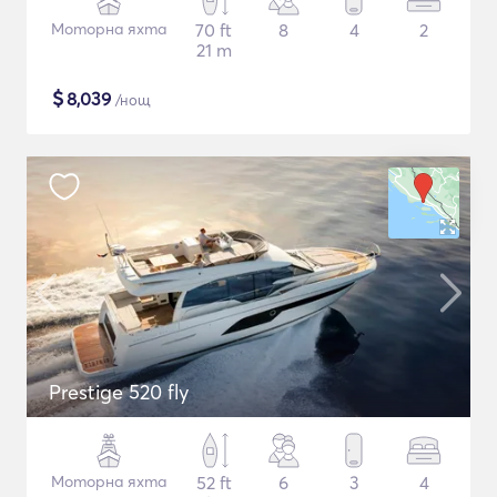
Моторна яхта
70 ft
8
4
2
21 m
$
8,039
/нощ
Prestige 520 fly
Моторна яхта
52 ft
6
3
4