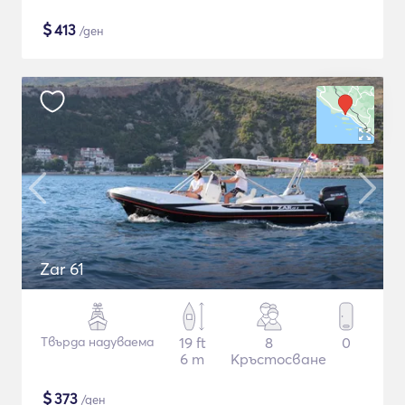
$
413
/ден
Zar 61
Твърда надуваема
19 ft
8
0
6 m
Кръстосване
$
373
/ден