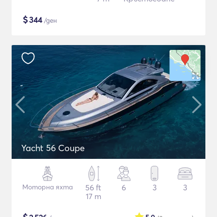
$
344
/ден
Yacht 56 Coupe
Моторна яхта
56 ft
6
3
3
17 m