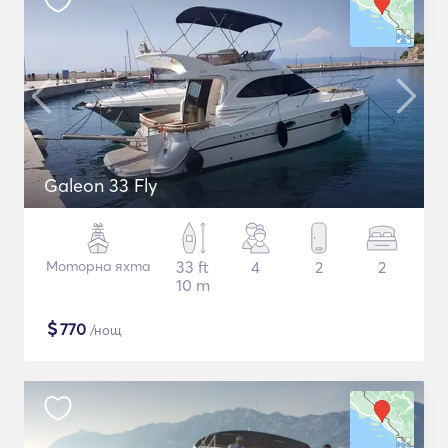
Galeon 33 Fly
Моторна яхта
33 ft
4
2
2
10 m
$
770
/нощ