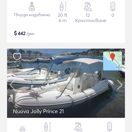
Твърда надуваема
20 ft
12
0
6 m
Кръстосване
$
442
/ден
Nuova Jolly Prince 21