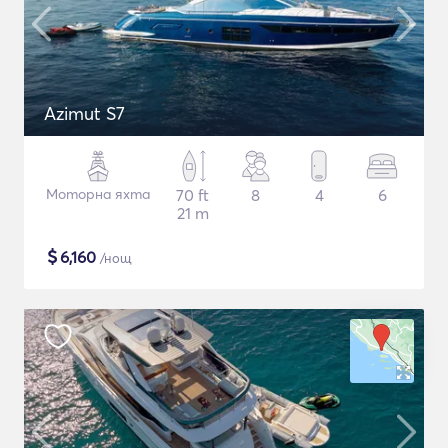
Azimut S7
Моторна яхта
70 ft
8
4
6
21 m
$
6,160
/нощ