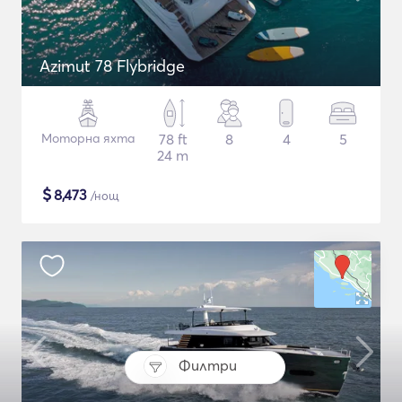
Azimut 78 Flybridge
Моторна яхта
78 ft
8
4
5
24 m
$
8,473
/нощ
Филтри