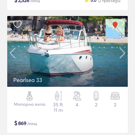
$
2,526
5.0
/нощ
(2
прегледи
)
Pearlsea 33
Моторна яхта
35 ft
4
2
2
11 m
$
869
/нощ