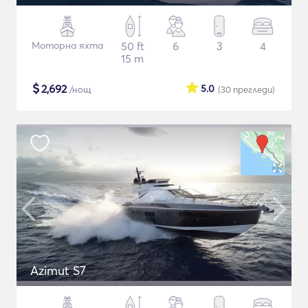
Моторна яхта
50 ft
6
3
4
15 m
$
2,692
5.0
/нощ
(30
прегледи
)
Azimut S7