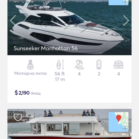
Sunseeker Manhattan 56
Моторна яхта
56 ft
4
2
4
17 m
$
2,190
/нощ