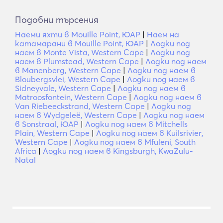
Подобни търсения
Наеми яхти в Mouille Point, ЮАР
|
Наем на
катамарани в Mouille Point, ЮАР
|
Лодки под
наем в Monte Vista, Western Cape
|
Лодки под
наем в Plumstead, Western Cape
|
Лодки под наем
в Manenberg, Western Cape
|
Лодки под наем в
Bloubergsvlei, Western Cape
|
Лодки под наем в
Sidneyvale, Western Cape
|
Лодки под наем в
Matroosfontein, Western Cape
|
Лодки под наем в
Van Riebeeckstrand, Western Cape
|
Лодки под
наем в Wydgeleë, Western Cape
|
Лодки под наем
в Sonstraal, ЮАР
|
Лодки под наем в Mitchells
Plain, Western Cape
|
Лодки под наем в Kuilsrivier,
Western Cape
|
Лодки под наем в Mfuleni, South
Africa
|
Лодки под наем в Kingsburgh, KwaZulu-
Natal