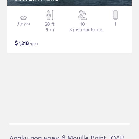
Други
28 ft
10
1
9 m
Кръстосване
$
1,218
/ден
Лодки под наем в Mouille Point, ЮАР