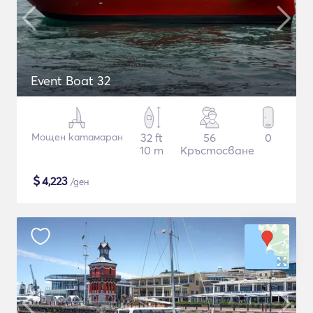
Event Boat 32
Мощен катамаран
32 ft
56
0
10 m
Кръстосване
$
4,223
/ден