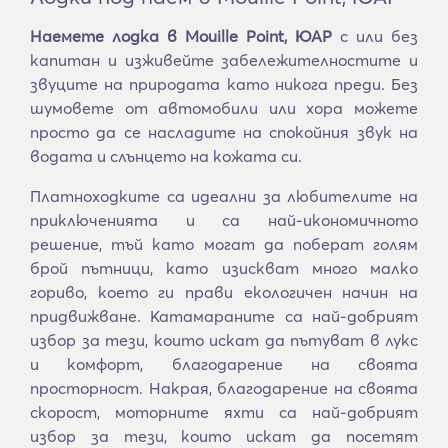
Наемете лодка в Mouille Point, ЮАР
с или без
капитан и изживейте забележителностите и
звуците на природата като никога преди. Без
шумовете от автомобили или хора можете
просто да се насладите на спокойния звук на
водата и слънцето на кожата си.
Платноходките са идеални за любителите на
приключенията и са най-икономичното
решение, тъй като могат да поберат голям
брой пътници, като изискват много малко
гориво, което ги прави екологичен начин на
придвижване. Катамараните са най-добрият
избор за тези, които искат да пътуват в лукс
и комфорт, благодарение на своята
просторност. Накрая, благодарение на своята
скорост, моторните яхти са най-добрият
избор за тези, които искат да посетят