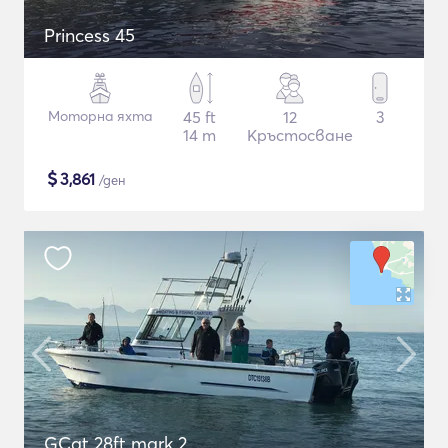
Princess 45
Моторна яхта
45 ft
12
3
14 m
Кръстосване
$
3,861
/ден
GCat 28ft mark 2