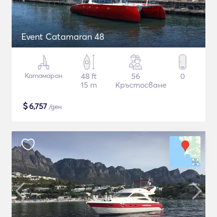
Event Catamaran 48
Катамаран
48 ft
56
0
15 m
Кръстосване
$
6,757
/ден