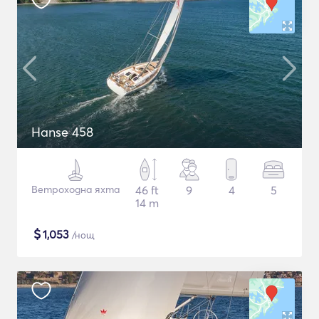
Hanse 458
Ветроходна яхта
46 ft
9
4
5
14 m
$
1,053
/нощ