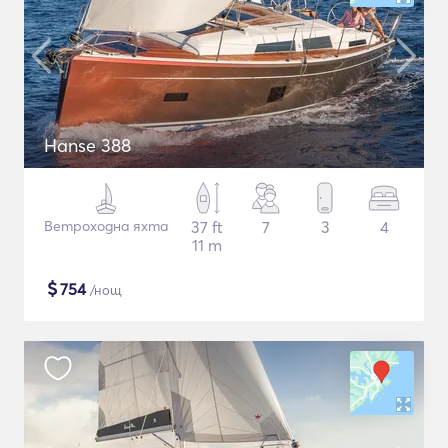
Hanse 388
Ветроходна яхта
37 ft
7
3
4
11 m
$
754
/нощ