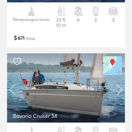
Ветроходна яхта
33 ft
6
2
3
10 m
$
671
/нощ
Bavaria Cruiser 34