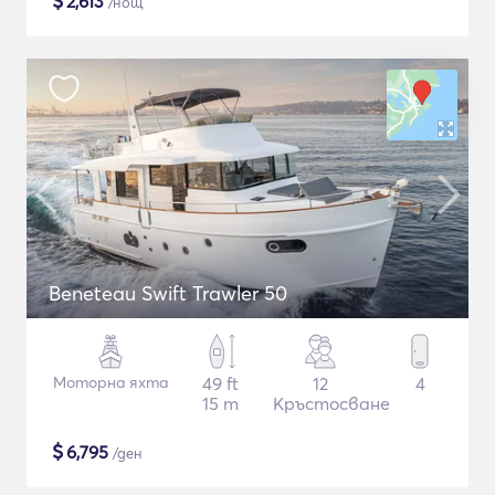
$
2,613
/нощ
Beneteau Swift Trawler 50
Моторна яхта
49 ft
12
4
15 m
Кръстосване
$
6,795
/ден