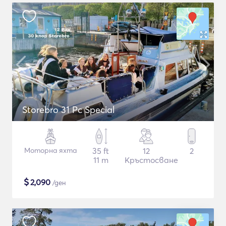
Storebro 31 Pc Special
Моторна яхта
35 ft
12
2
11 m
Кръстосване
$
2,090
/ден