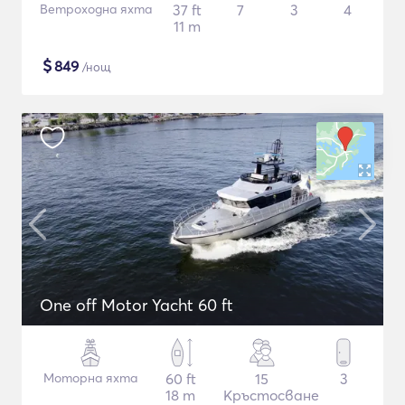
Ветроходна яхта
37 ft
7
3
4
11 m
$
849
/нощ
One off Motor Yacht 60 ft
Моторна яхта
60 ft
15
3
18 m
Кръстосване