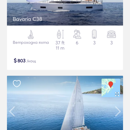
Bavaria C38
Ветроходна яхта
37 ft
6
3
3
11 m
$
803
/нощ