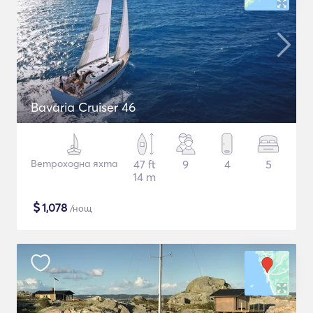
Bavaria Cruiser 46
Ветроходна яхта
47 ft
9
4
5
14 m
$
1,078
/нощ