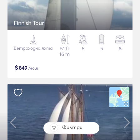
Finnish Tour
Ветроходна яхта
51 ft
6
5
8
16 m
$
849
/нощ
Филтри