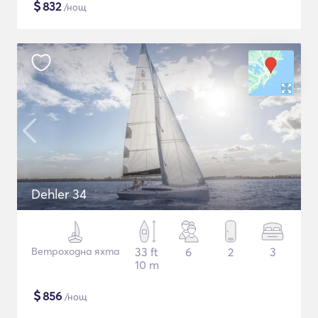
$
832
/нощ
Dehler 34
Ветроходна яхта
33 ft
6
2
3
10 m
$
856
/нощ