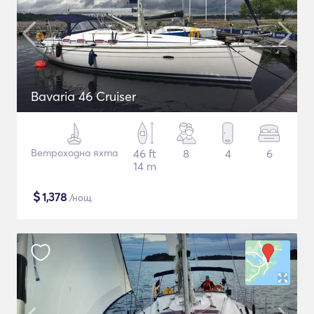
Bavaria 46 Cruiser
Ветроходна яхта
46 ft
8
4
6
14 m
$
1,378
/нощ