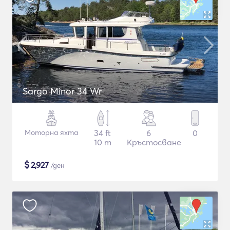
Sargo Minor 34 Wr
Моторна яхта
34 ft
6
0
10 m
Кръстосване
$
2,927
/ден