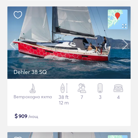
Dehler 38 SQ
Ветроходна яхта
38 ft
7
3
4
12 m
$
909
/нощ