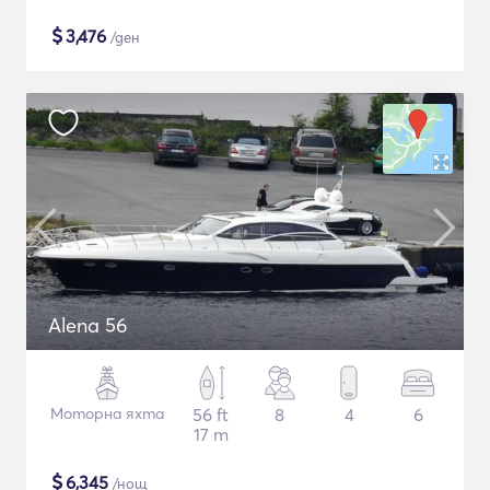
$
3,476
/ден
Alena 56
Моторна яхта
56 ft
8
4
6
17 m
$
6,345
/нощ