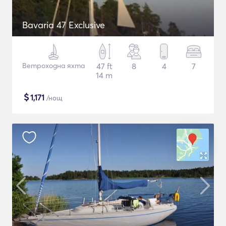
Bavaria 47 Exclusive
Ветроходна яхта
47 ft
8
4
7
14 m
$
1,171
/нощ