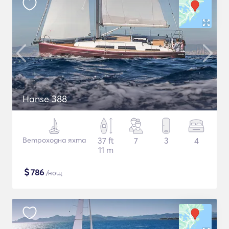
Hanse 388
Ветроходна яхта
37 ft
7
3
4
11 m
$
786
/нощ