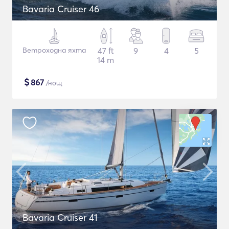
Bavaria Cruiser 46
Ветроходна яхта
47 ft
9
4
5
14 m
$
867
/нощ
Bavaria Cruiser 41