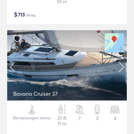
10 m
$
713
/нощ
Bavaria Cruiser 37
Ветроходна яхта
37 ft
7
3
4
11 m