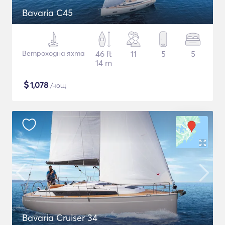
Bavaria C45
Ветроходна яхта
46 ft
11
5
5
14 m
$
1,078
/нощ
Bavaria Cruiser 34