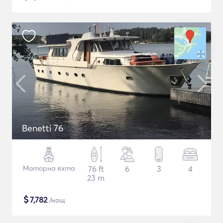
Benetti 76
Моторна яхта
76 ft
6
3
4
23 m
$
7,782
/нощ