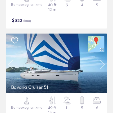
Ветроходна яхта
40 ft
9
4
5
12 m
$
820
/нощ
Bavaria Cruiser 51
Ветроходна яхта
49 ft
11
5
6
15 m