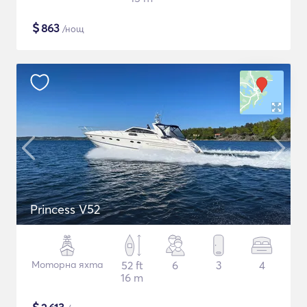
$
863
/нощ
Princess V52
Моторна яхта
52 ft
6
3
4
16 m