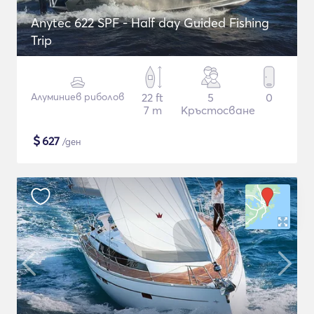
Anytec 622 SPF - Half day Guided Fishing
Trip
Алуминиев риболов
22 ft
5
0
7 m
Кръстосване
$
627
/ден