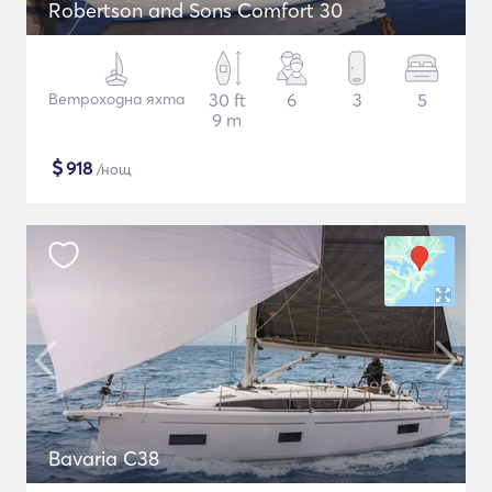
Robertson and Sons Comfort 30
Ветроходна яхта
30 ft
6
3
5
9 m
$
918
/нощ
Bavaria C38