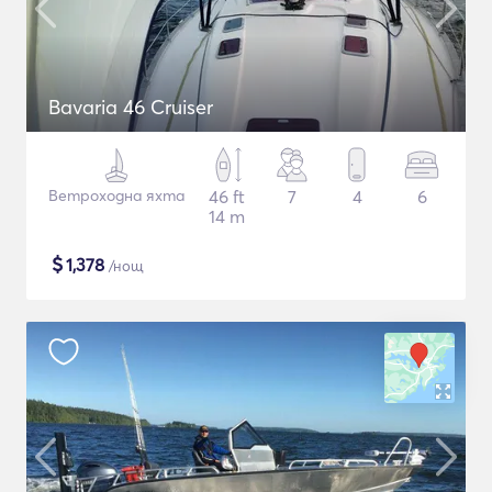
Bavaria 46 Cruiser
Ветроходна яхта
46 ft
7
4
6
14 m
$
1,378
/нощ