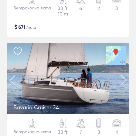
Ветроходна яхта
33 ft
6
2
3
10 m
$
671
/нощ
Bavaria Cruiser 34
Ветроходна яхта
33 ft
7
3
4