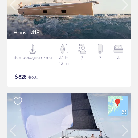
Hanse 418
Ветроходна яхта
41 ft
7
3
4
12 m
$
828
/нощ