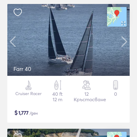
Farr 40
Cruiser Racer
40 ft
12
0
12 m
Кръстосване
$
1,777
/ден