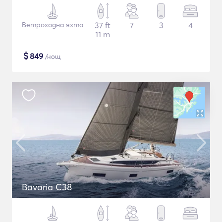
Ветроходна яхта
37 ft
7
3
4
11 m
$
849
/нощ
Bavaria C38