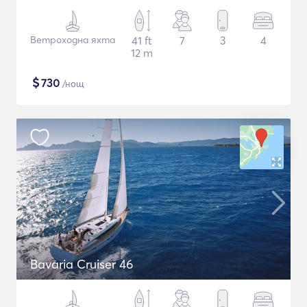
Ветроходна яхта
41 ft
7
3
4
12 m
$
730
/нощ
Bavaria Cruiser 46