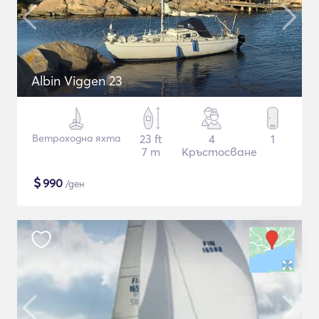
Albin Viggen 23
Ветроходна яхта
23 ft
4
1
7 m
Кръстосване
$
990
/ден