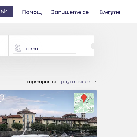
сък
Помощ
Запишете се
Влезте
Гости
cортирай по:
>