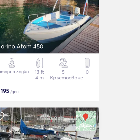
arino Atom 450
торна лодка
13 ft
5
0
4 m
Кръстосване
$
195
/ден