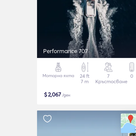
Performance 707
Моторна яхта
24 ft
7
0
7 m
Кръстосване
$
2,067
/ден