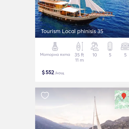
Tourism Local phinisis 35
Моторна яхта
35 ft
10
5
5
11 m
$
552
/нощ