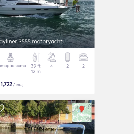
ayliner 3555 motoryacht
торна яхта
39 ft
4
2
2
12 m
$
1,722
/нощ