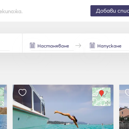
Добави спи
екипажа.