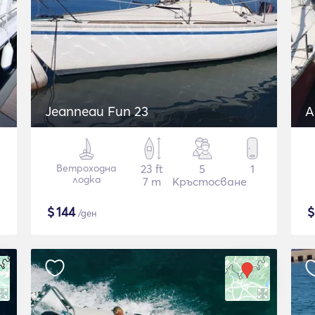
Jeanneau Fun 23
A
Ветроходна
23 ft
5
1
лодка
7 m
Кръстосване
$
144
/ден