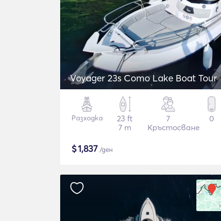
Voyager 23s Como Lake Boat Tour
Разходка
23 ft
7
0
7 m
Кръстосване
$
1,837
/ден