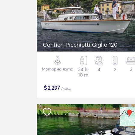
Cantieri Picchiotti Giglio 120
Моторна яхта
34 ft
4
2
3
10 m
$
2,297
/нощ