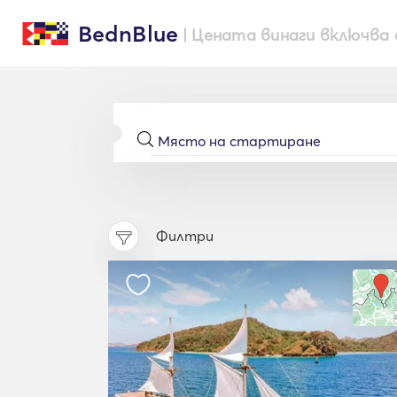
BednBlue
| Цената винаги включва 
Филтри