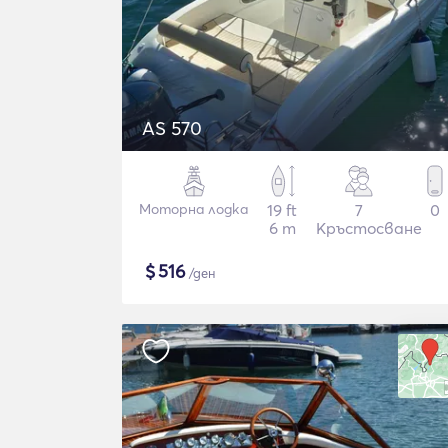
AS 570
Моторна лодка
19 ft
7
0
6 m
Кръстосване
$
516
/ден