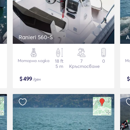
Ranieri 560-S
A
Моторна лодка
18 ft
7
0
Мо
5 m
Кръстосване
$
499
/ден