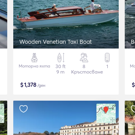
Wooden Venetian Taxi Boat
B
Моторна яхта
30 ft
8
1
Мо
9 m
Кръстосване
$
1,378
/ден