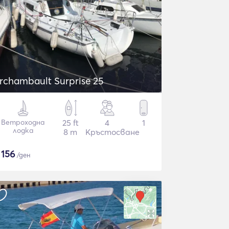
rchambault Surprise 25
Ветроходна
25 ft
4
1
лодка
8 m
Кръстосване
$
156
/ден