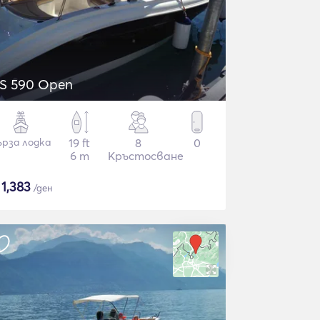
S 590 Open
ърза лодка
19 ft
8
0
6 m
Кръстосване
$
1,383
/ден