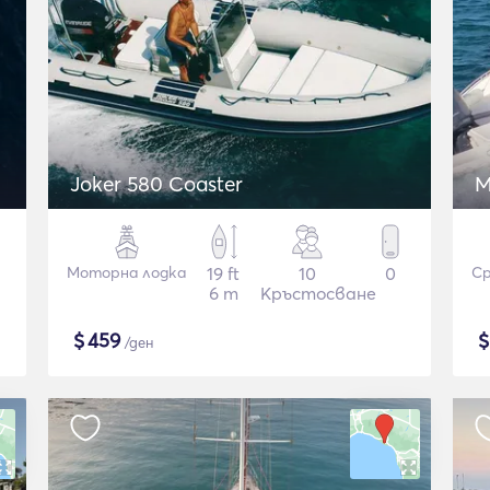
Joker 580 Coaster
M
Моторна лодка
19 ft
10
0
Ср
6 m
Кръстосване
$
459
/ден