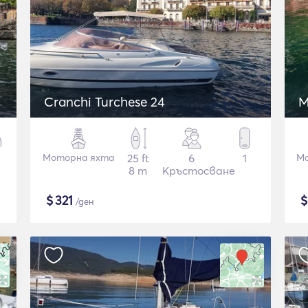
Cranchi Turchese 24
M
Моторна яхта
25 ft
6
1
Мо
8 m
Кръстосване
$
321
/ден