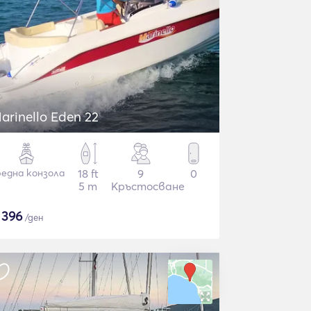
arinello Eden 22
една конзола
18 ft
9
0
5 m
Кръстосване
$
396
/ден