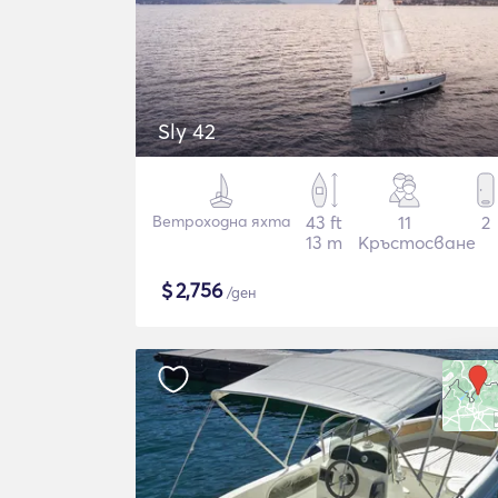
Sly 42
Ветроходна яхта
43 ft
11
2
13 m
Кръстосване
$
2,756
/ден