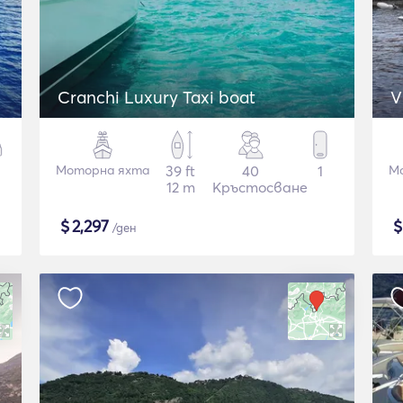
Cranchi Luxury Taxi boat
V
Моторна яхта
39 ft
40
1
М
12 m
Кръстосване
$
2,297
/ден