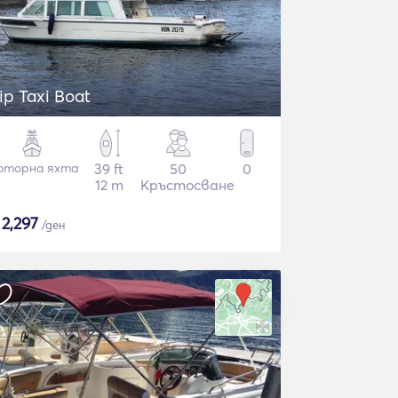
ip Taxi Boat
оторна яхта
39 ft
50
0
12 m
Кръстосване
$
2,297
/ден