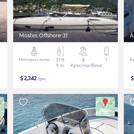
Mostes Offshore 31
A
Моторна яхта
31 ft
8
1
Б
9 m
Кръстосване
$
2,342
/ден