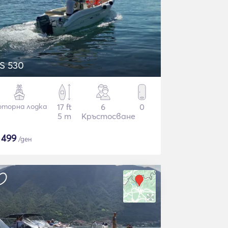
S 530
торна лодка
17 ft
6
0
5 m
Кръстосване
$
499
/ден