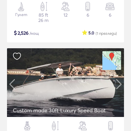
Гулет
85 ft
12
6
6
26 m
$
2,526
5.0
/нощ
(1
прегледи
)
Custom made 30ft Luxury Speed Boat