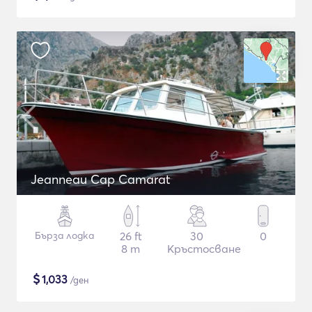
Jeanneau Cap Camarat
Бърза лодка
26 ft
30
0
8 m
Кръстосване
$
1,033
/ден