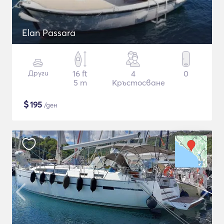
Elan Passara
Други
16 ft
4
0
5 m
Кръстосване
$
195
/ден