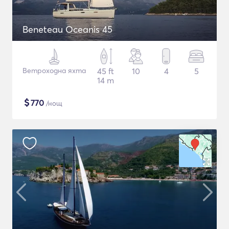
Beneteau Oceanis 45
Ветроходна яхта
45 ft
10
4
5
14 m
$
770
/нощ