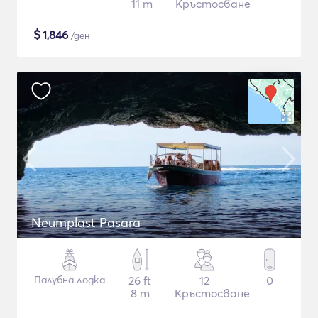
11 m
Кръстосване
$
1,846
/ден
Neumplast Pasara
Палубна лодка
26 ft
12
0
8 m
Кръстосване