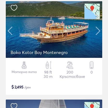
Boka Kotor Bay Montenegro
Моторна яхта
98 ft
200
0
30 m
Кръстосване
$
2,495
/ден