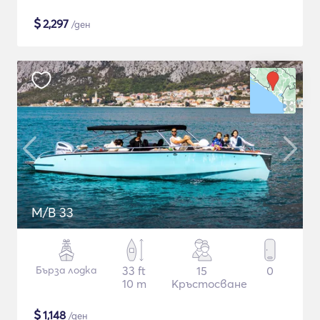
$
2,297
/ден
M/B 33
Бърза лодка
33 ft
15
0
10 m
Кръстосване
$
1,148
/ден