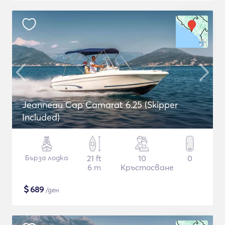
Jeanneau Cap Camarat 6.25 (Skipper
Included)
Бърза лодка
21 ft
10
0
6 m
Кръстосване
$
689
/ден