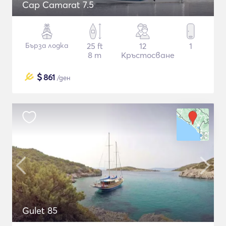
Cap Camarat 7.5
Бърза лодка
25 ft
12
1
8 m
Кръстосване
$
861
/ден
Gulet 85