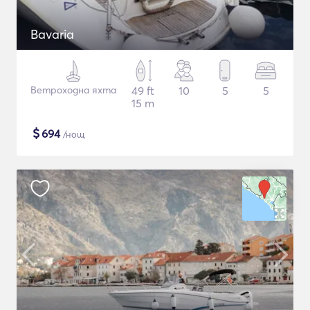
Bavaria
Ветроходна яхта
49 ft
10
5
5
15 m
$
694
/нощ