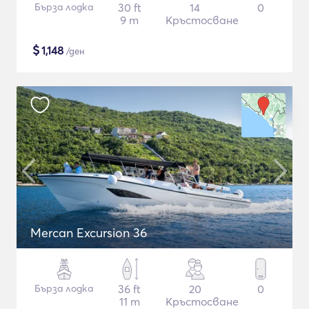
Бърза лодка
30 ft
14
0
9 m
Кръстосване
$
1,148
/ден
Mercan Excursion 36
Бърза лодка
36 ft
20
0
11 m
Кръстосване