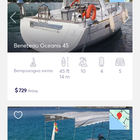
Beneteau Oceanis 45
Ветроходна яхта
45 ft
10
4
5
14 m
$
729
/нощ