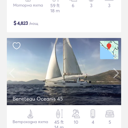
Моторна яхта
59 ft
6
3
3
18 m
$
4,823
/нощ
Beneteau Oceanis 45
Ветроходна яхта
45 ft
10
4
5
14 m