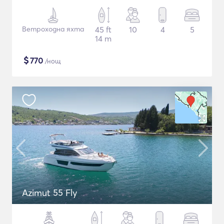
Ветроходна яхта
45 ft
10
4
5
14 m
$
770
/нощ
Azimut 55 Fly