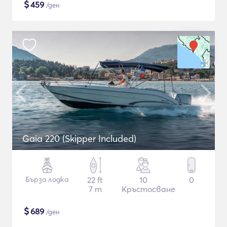
$
459
/ден
Gaia 220 (Skipper Included)
Бърза лодка
22 ft
10
0
7 m
Кръстосване
$
689
/ден