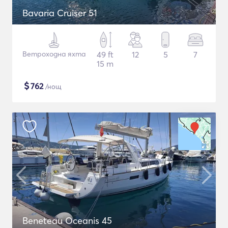
Bavaria Cruiser 51
Ветроходна яхта
49 ft
12
5
7
15 m
$
762
/нощ
Beneteau Oceanis 45