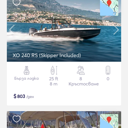
XO 240 RS (Skipper Included)
Бърза лодка
25 ft
8
0
8 m
Кръстосване
$
803
/ден