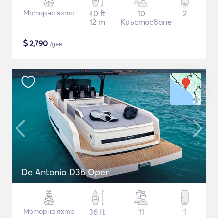
Моторна яхта
40 ft
10
2
12 m
Кръстосване
$
2,790
/ден
De Antonio D36 Open
Моторна яхта
36 ft
11
1