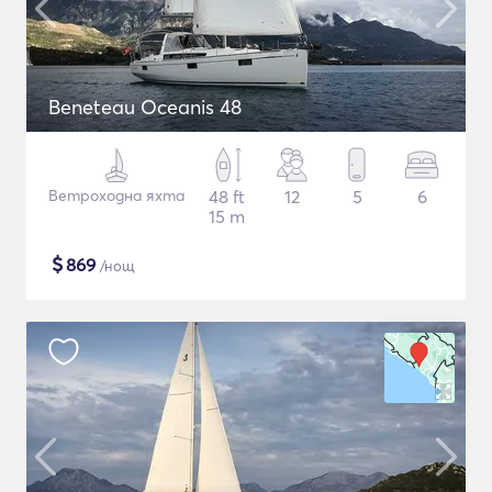
Beneteau Oceanis 48
Ветроходна яхта
48 ft
12
5
6
15 m
$
869
/нощ