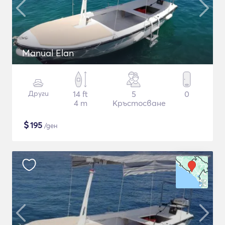
Manual Elan
Други
14 ft
5
0
4 m
Кръстосване
$
195
/ден