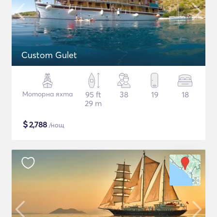
Custom Gulet
Моторна яхта
95 ft
38
19
18
29 m
$
2,788
/нощ