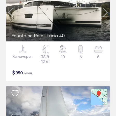
Fountaine Pajot Lucia 40
Катамаран
38 ft
10
6
6
12 m
$
950
/нощ