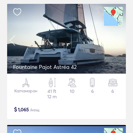
Fountaine Pajot Astréa 42
Катамаран
41 ft
10
6
6
12 m
$
1,065
/нощ