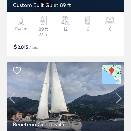
Custom Built Gulet 89 ft
Гулет
89 ft
12
6
6
27 m
$
2,015
/нощ
Beneteau Oceanis 45