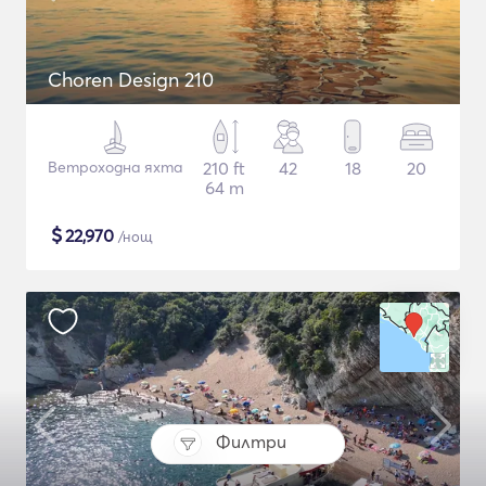
Choren Design 210
Ветроходна яхта
210 ft
42
18
20
64 m
$
22,970
/нощ
Филтри