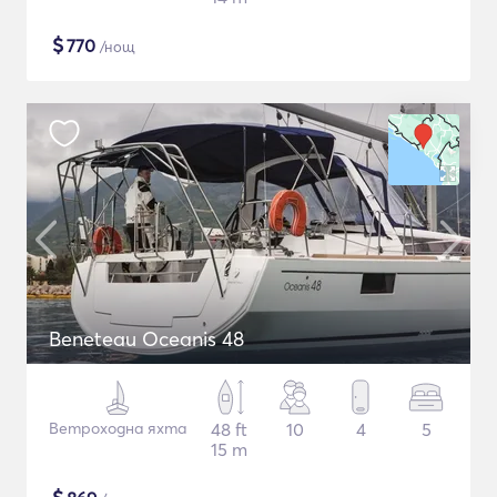
$
770
/нощ
Beneteau Oceanis 48
Ветроходна яхта
48 ft
10
4
5
15 m