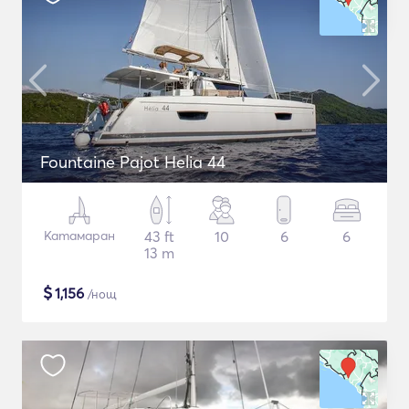
Fountaine Pajot Helia 44
Катамаран
43 ft
10
6
6
13 m
$
1,156
/нощ