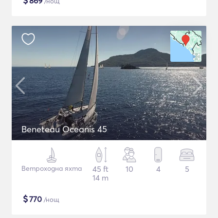
$
869
/нощ
Beneteau Oceanis 45
Ветроходна яхта
45 ft
10
4
5
14 m
$
770
/нощ