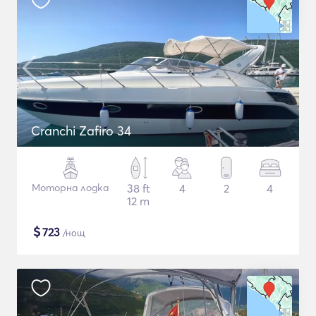
Cranchi Zafiro 34
Моторна лодка
38 ft
4
2
4
12 m
$
723
/нощ