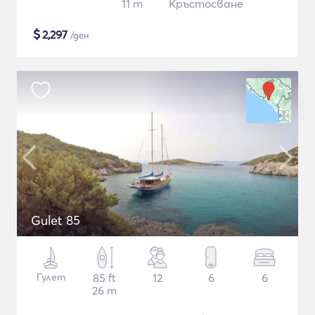
11 m
Кръстосване
$
2,297
/ден
Gulet 85
Гулет
85 ft
12
6
6
26 m