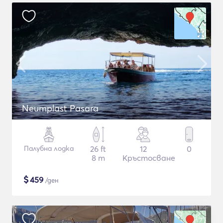
Neumplast Pasara
Палубна лодка
26 ft
12
0
8 m
Кръстосване
$
459
/ден