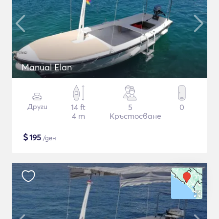
Manual Elan
Други
14 ft
5
0
4 m
Кръстосване
$
195
/ден