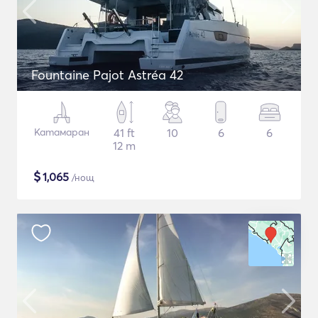
Fountaine Pajot Astréa 42
Катамаран
41 ft
10
6
6
12 m
$
1,065
/нощ