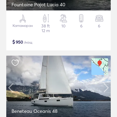
Fountaine Pajot Lucia 40
Катамаран
38 ft
10
6
6
12 m
$
950
/нощ
Beneteau Oceanis 48