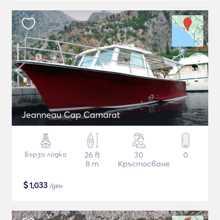
Jeanneau Cap Camarat
Бърза лодка
26 ft
30
0
8 m
Кръстосване
$
1,033
/ден