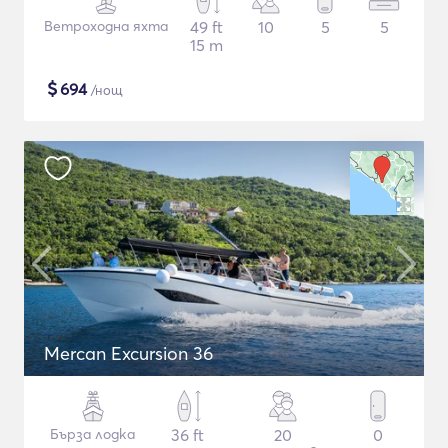
Ветроходна яхта
49 ft
10
5
5
15 m
$
694
/нощ
Mercan Excursion 36
Бърза лодка
36 ft
20
0