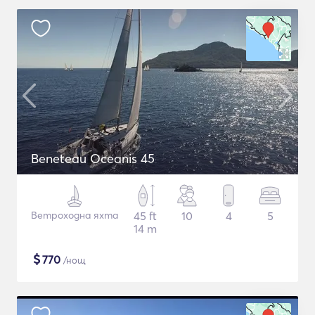
Beneteau Oceanis 45
Ветроходна яхта
45 ft
10
4
5
14 m
$
770
/нощ