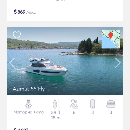
$
869
/нощ
Azimut 55 Fly
Моторна яхта
59 ft
6
3
3
18 m