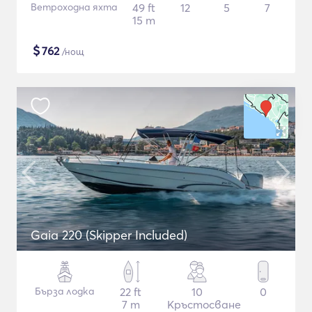
Ветроходна яхта
49 ft
12
5
7
15 m
$
762
/нощ
Gaia 220 (Skipper Included)
Бърза лодка
22 ft
10
0
7 m
Кръстосване