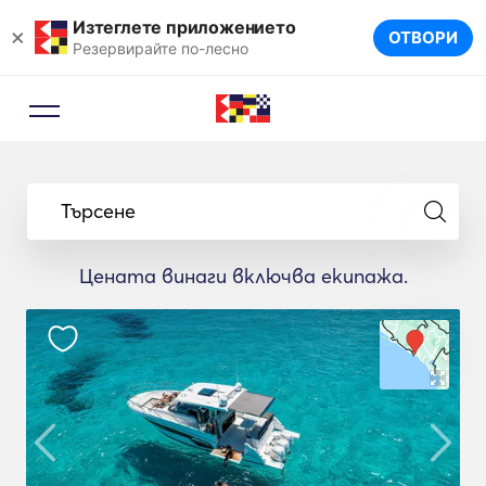
Изтеглете приложението
×
ОТВОРИ
Резервирайте по-лесно
Търсене
Цената винаги включва екипажа.