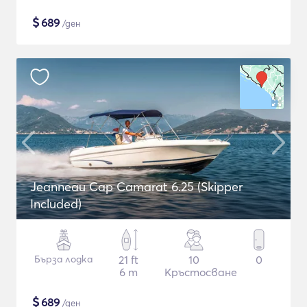
$
689
/ден
Jeanneau Cap Camarat 6.25 (Skipper
Included)
Бърза лодка
21 ft
10
0
6 m
Кръстосване
$
689
/ден