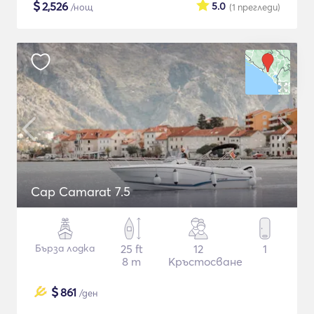
$
2,526
5.0
/нощ
(1
прегледи
)
Cap Camarat 7.5
Бърза лодка
25 ft
12
1
8 m
Кръстосване
$
861
/ден