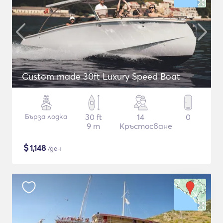
Custom made 30ft Luxury Speed Boat
Бърза лодка
30 ft
14
0
9 m
Кръстосване
$
1,148
/ден