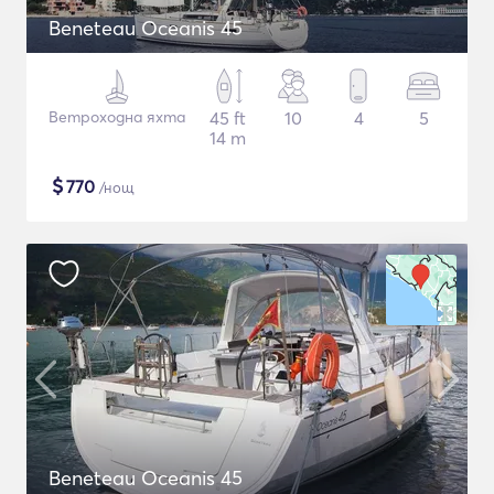
Beneteau Oceanis 45
Ветроходна яхта
45 ft
10
4
5
14 m
$
770
/нощ
Beneteau Oceanis 45