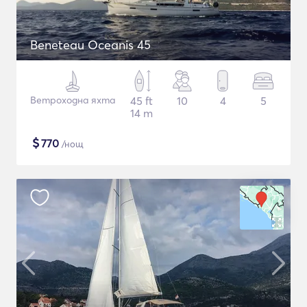
Beneteau Oceanis 45
Ветроходна яхта
45 ft
10
4
5
14 m
$
770
/нощ