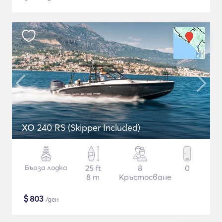
XO 240 RS (Skipper Included)
Бърза лодка
25 ft
8
0
8 m
Кръстосване
$
803
/ден