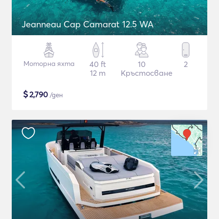
Jeanneau Cap Camarat 12.5 WA
Моторна яхта
40 ft
10
2
12 m
Кръстосване
$
2,790
/ден