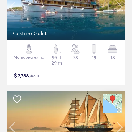
Custom Gulet
Моторна яхта
95 ft
38
19
18
29 m
$
2,788
/нощ