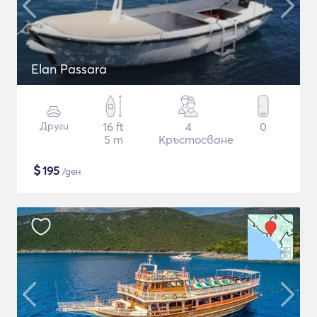
Elan Passara
Други
16 ft
4
0
5 m
Кръстосване
$
195
/ден