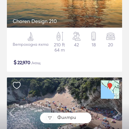
Choren Design 210
Ветроходна яхта
210 ft
42
18
20
64 m
$
22,970
/нощ
Филтри