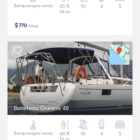
Ветроходна яхта
45 ft
10
4
5
14 m
$
770
/нощ
Beneteau Oceanis 48
Ветроходна яхта
48 ft
10
4
5
15 m