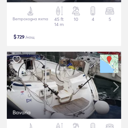
Ветроходна яхта
45 ft
10
4
5
14 m
$
729
/нощ
Bavaria