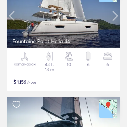
Fountaine Pajot Helia 44
Катамаран
43 ft
10
6
6
13 m
$
1,156
/нощ