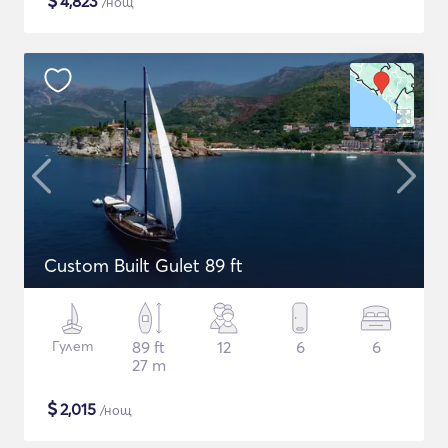
$
4,823
/нощ
Custom Built Gulet 89 ft
Гулет
89 ft
12
6
6
27 m
$
2,015
/нощ