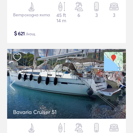
Ветроходна яхта
45 ft
6
3
3
14 m
$
621
/нощ
Bavaria Cruiser 51