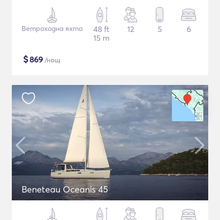
Ветроходна яхта
48 ft
12
5
6
15 m
$
869
/нощ
Beneteau Oceanis 45