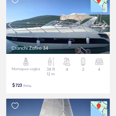
Cranchi Zafiro 34
Моторна лодка
38 ft
4
2
4
12 m
$
723
/нощ