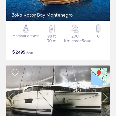
Boka Kotor Bay Montenegro
Моторна яхта
98 ft
200
0
30 m
Кръстосване
$
2,495
/ден