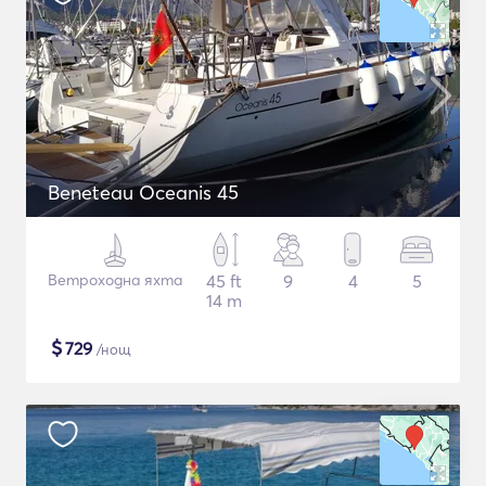
Beneteau Oceanis 45
Ветроходна яхта
45 ft
9
4
5
14 m
$
729
/нощ