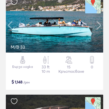
M/B 33
Бърза лодка
33 ft
15
0
10 m
Кръстосване
$
1,148
/ден