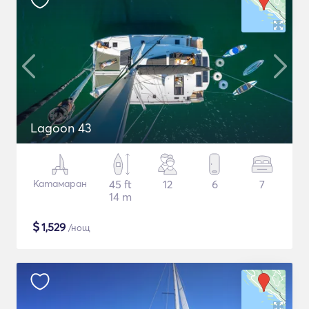
Lagoon 43
Катамаран
45 ft
12
6
7
14 m
$
1,529
/нощ