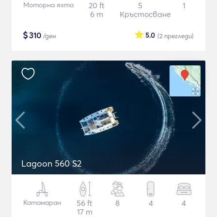
Моторна яхта
20 ft
5
1
6 m
Кръстосване
$
310
5.0
/ден
(2
прегледи
)
Lagoon 560 S2
Катамаран
56 ft
8
4
4
17 m