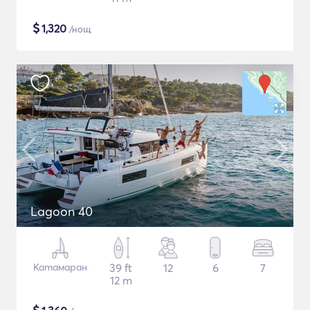
$
1,320
/нощ
Lagoon 40
Катамаран
39 ft
12
6
7
12 m