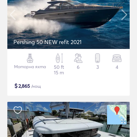
Pershing 50 NEW refit 2021
Моторна яхта
50 ft
6
3
4
15 m
$
2,865
/нощ