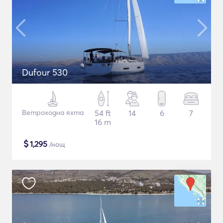
Dufour 530
Ветроходна яхта
54 ft
14
6
7
16 m
$
1,295
/нощ