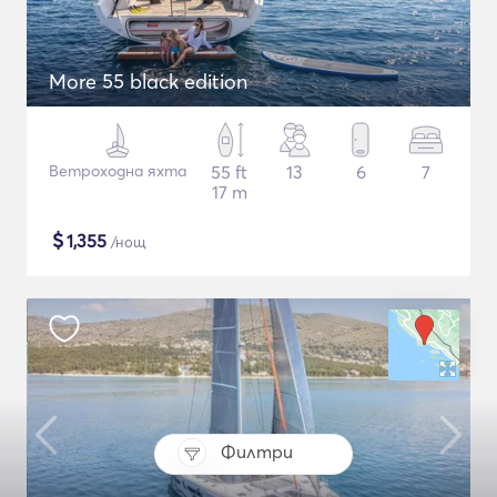
More 55 black edition
Ветроходна яхта
55 ft
13
6
7
17 m
$
1,355
/нощ
Филтри