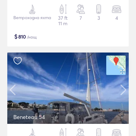
Ветроходна яхта
37 ft
7
3
4
11 m
$
810
/нощ
Beneteau 54