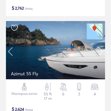
$
2,762
/нощ
Azimut 55 Fly
Моторна яхта
55 ft
6
3
4
17 m
$
2,624
/нощ