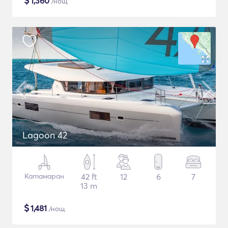
$
1,360
/нощ
Lagoon 42
Катамаран
42 ft
12
6
7
13 m
$
1,481
/нощ