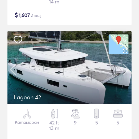
14 m
$
1,607
/нощ
Lagoon 42
Катамаран
42 ft
9
5
5
13 m