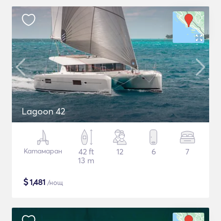
Lagoon 42
Катамаран
42 ft
12
6
7
13 m
$
1,481
/нощ