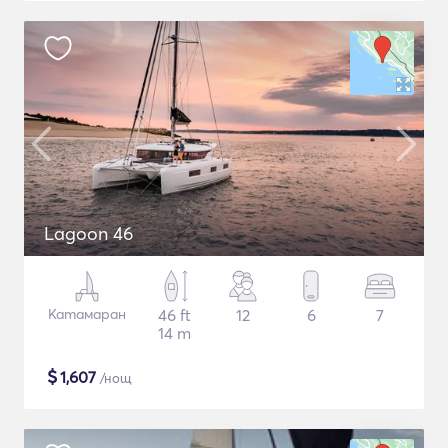
Lagoon 46
Катамаран
46 ft
12
6
7
14 m
$
1,607
/нощ