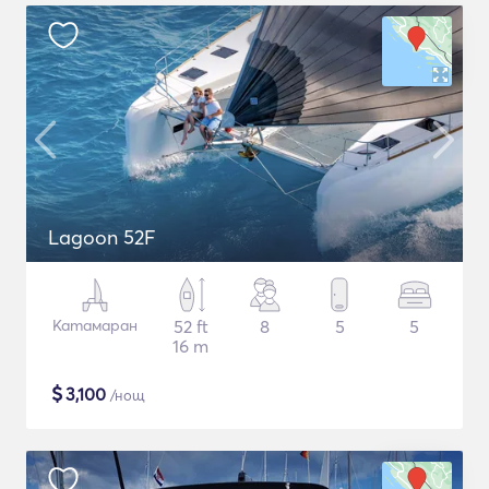
Lagoon 52F
Катамаран
52 ft
8
5
5
16 m
$
3,100
/нощ