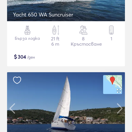
Yacht 650 WA Suncruiser
Бърза лодка
21 ft
8
1
6 m
Кръстосване
$
304
/ден