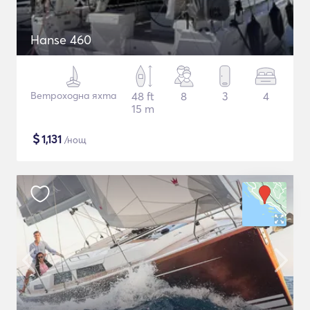
Hanse 460
Ветроходна яхта
48 ft
8
3
4
15 m
$
1,131
/нощ