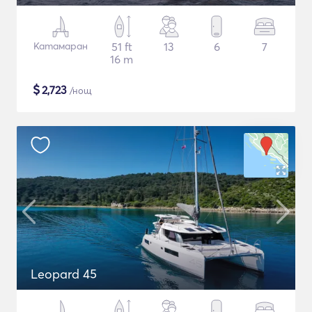
Катамаран
51 ft
13
6
7
16 m
$
2,723
/нощ
Leopard 45