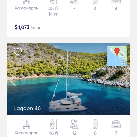
Катамаран
45 ft
7
4
4
14 m
$
1,073
/нощ
Lagoon 46
Катамаран
46 ft
12
6
7