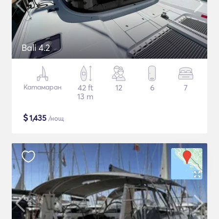
Bali 4.2
Катамаран
42 ft
12
6
7
13 m
$
1,435
/нощ