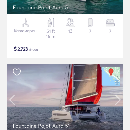
Fountaine Pajot Aura 51
Катамаран
51 ft
13
7
7
16 m
$
2,723
/нощ
Fountaine Pajot Aura 51