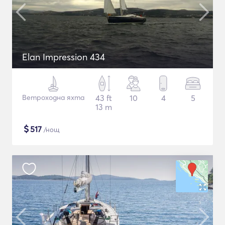
Elan Impression 434
Ветроходна яхта
43 ft
10
4
5
13 m
$
517
/нощ