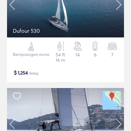
Dufour 530
Ветроходна яхта
54 ft
14
6
7
16 m
$
1,254
/нощ