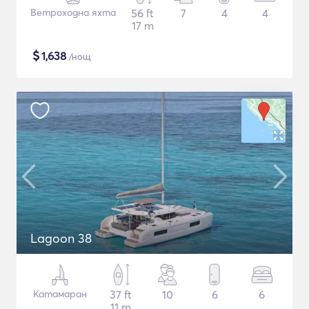
Ветроходна яхта
56 ft
7
4
4
17 m
$
1,638
/нощ
Lagoon 38
Катамаран
37 ft
10
6
6
11 m