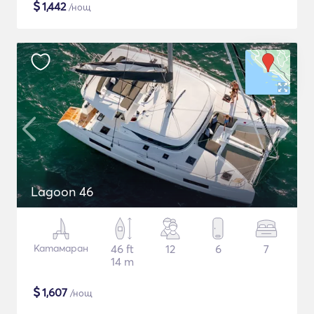
$
1,442
/нощ
Lagoon 46
Катамаран
46 ft
12
6
7
14 m
$
1,607
/нощ