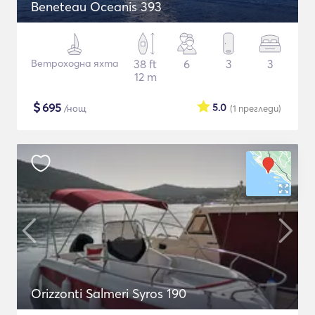
Beneteau Oceanis 393
Ветроходна яхта
38 ft
6
3
3
12 m
$
695
5.0
/нощ
(1
прегледи
)
Orizzonti Salmeri Syros 190