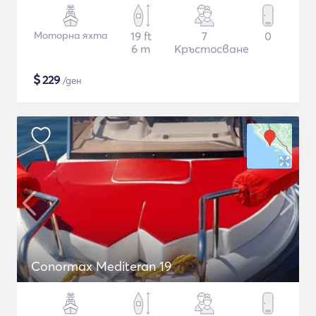
Моторна яхта
19 ft
7
0
6 m
Кръстосване
$
229
/ден
Conormax Mediteran 19