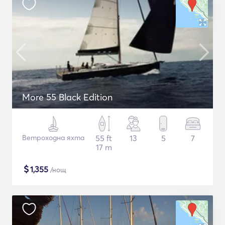
More 55 Black Edition
Ветроходна яхта
55 ft
13
5
7
17 m
$
1,355
/нощ