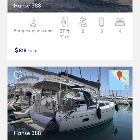
Hanse 388
Ветроходна яхта
37 ft
8
3
4
11 m
$
818
/нощ
Hanse 388