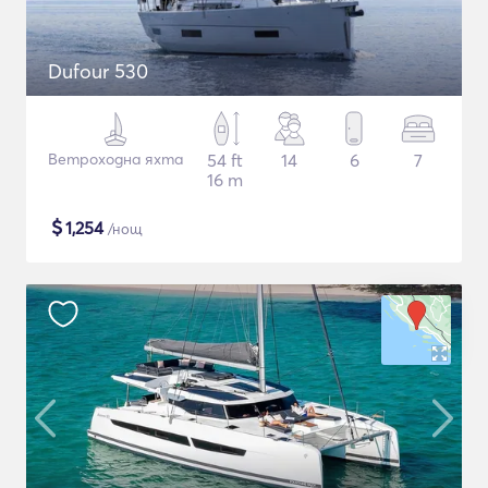
Dufour 530
Ветроходна яхта
54 ft
14
6
7
16 m
$
1,254
/нощ