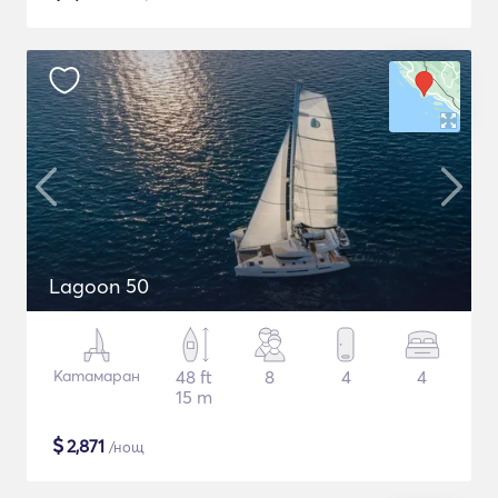
Lagoon 50
Катамаран
48 ft
8
4
4
15 m
$
2,871
/нощ