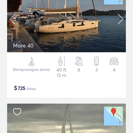
More 40
Ветроходна яхта
40 ft
8
3
4
12 m
$
725
/нощ