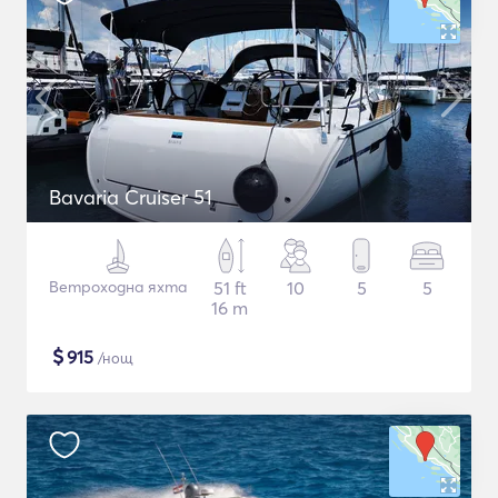
Bavaria Cruiser 51
Ветроходна яхта
51 ft
10
5
5
16 m
$
915
/нощ