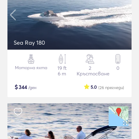
Sea Ray 180
Моторна яхта
19 ft
2
0
6 m
Кръстосване
$
344
5.0
/ден
(26
прегледи
)