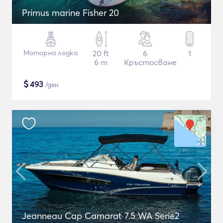
Primus marine Fisher 20
Моторна лодка
20 ft
6
1
6 m
Кръстосване
$
493
/ден
Jeanneau Cap Camarat 7.5 WA Serie2