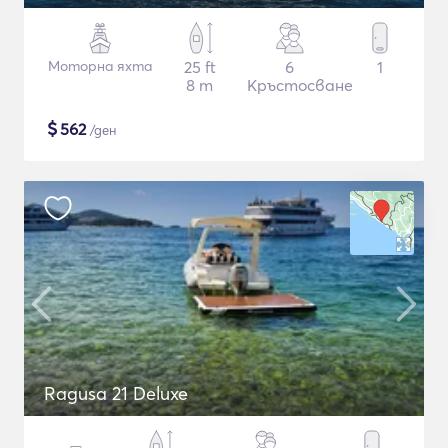
Моторна яхта
25 ft
6
1
8 m
Кръстосване
$
562
/ден
Ragusa 21 Deluxe