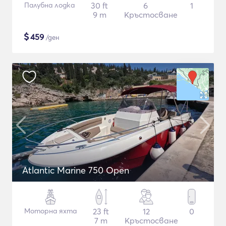
Палубна лодка
30 ft
6
1
9 m
Кръстосване
$
459
/ден
Atlantic Marine 750 Open
Моторна яхта
23 ft
12
0
7 m
Кръстосване