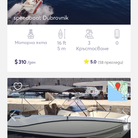
speedboat Dubrovnik
Моторна яхта
16 ft
3
0
5 m
Кръстосване
$
310
5.0
/ден
(58
прегледи
)