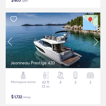
$
803
/ден
Jeanneau Prestige 420
Моторна яхта
42 ft
4
2
2
13 m
$
1,722
/нощ