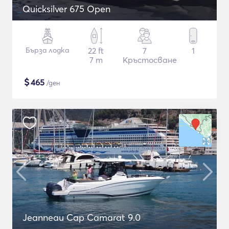
Quicksilver 675 Open
Бърза лодка
22 ft
7
1
7 m
Кръстосване
$
465
/ден
Jeanneau Cap Camarat 9.0