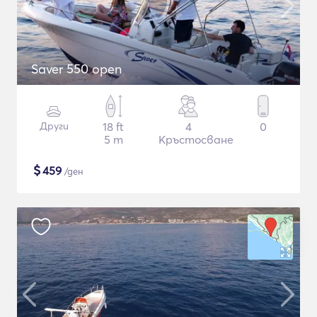
Saver 550 open
Други
18 ft
4
0
5 m
Кръстосване
$
459
/ден