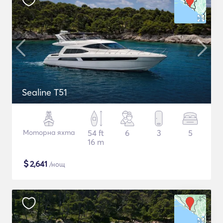
Sealine T51
Моторна яхта
54 ft
6
3
5
16 m
$
2,641
/нощ