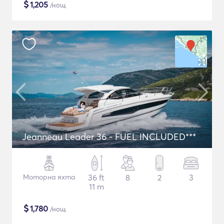
$
1,205
/нощ
Jeanneau Leader 36 - FUEL INCLUDED***
Моторна яхта
36 ft
8
2
3
11 m
$
1,780
/нощ