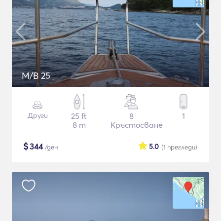
M/B 25
Други
25 ft
8
1
8 m
Кръстосване
$
344
5.0
/ден
(1
прегледи
)