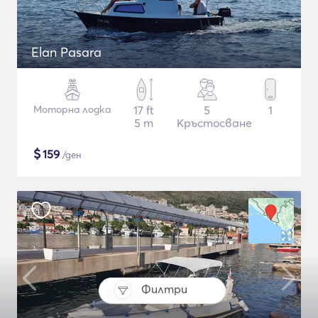
Elan Pasara
Моторна лодка
17 ft
5
1
5 m
Кръстосване
$
159
/ден
Филтри