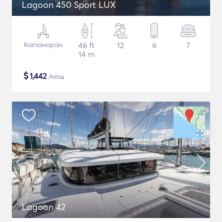
Lagoon 450 Sport LUX
Катамаран
46 ft
12
6
7
14 m
$
1,442
/нощ
Lagoon 42