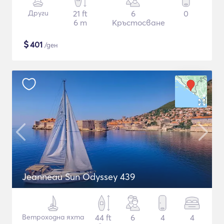
Други
21 ft
6
0
6 m
Кръстосване
$
401
/ден
Jeanneau Sun Odyssey 439
Ветроходна яхта
44 ft
6
4
4