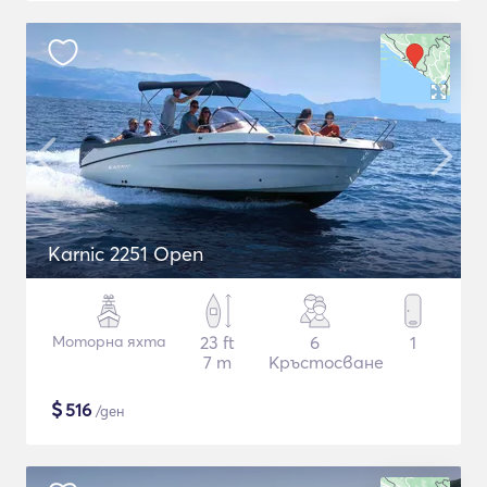
Karnic 2251 Open
Моторна яхта
23 ft
6
1
7 m
Кръстосване
$
516
/ден