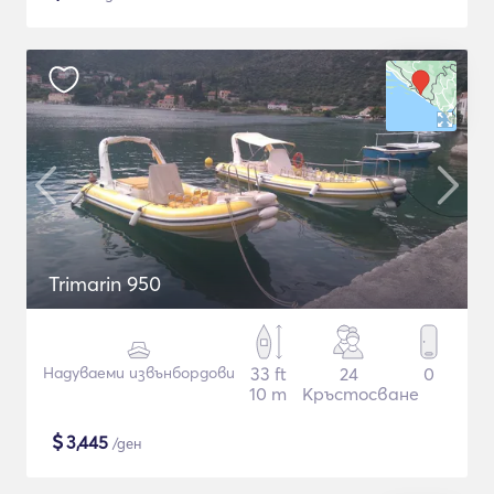
Trimarin 950
Надуваеми извънбордови
33 ft
24
0
10 m
Кръстосване
$
3,445
/ден