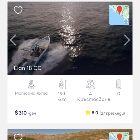
Elan 18 CC
Моторна яхта
19 ft
4
0
6 m
Кръстосване
$
310
5.0
/ден
(27
прегледи
)