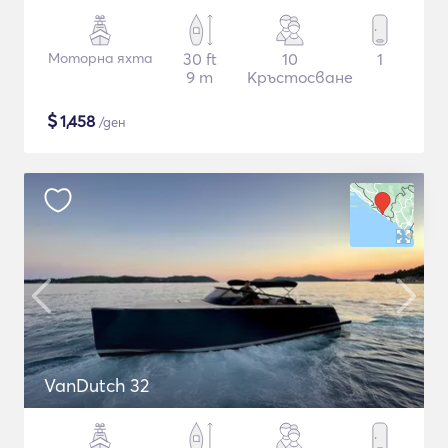
Моторна яхта
30 ft
10
1
9 m
Кръстосване
$
1,458
/ден
VanDutch 32