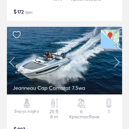
$
172
/ден
Jeanneau Cap Camarat 7.5wa
Бърза лодка
25 ft
6
1
8 m
Кръстосване