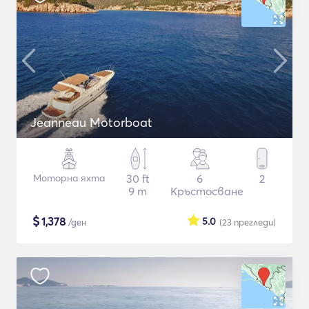
Jeanneau Motorboat
Моторна яхта
30 ft
6
2
9 m
Кръстосване
$
1,378
5.0
/ден
(23
прегледи
)