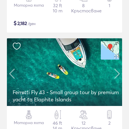
Моторна яхта
32 ft
8
1
10 m
Кръстосване
$
2,182
/ден
Ferretti Fly 43 - Small group tour by premium
yacht to Elaphite Islands
Моторна яхта
46 ft
12
2
14 m
Кръстосване