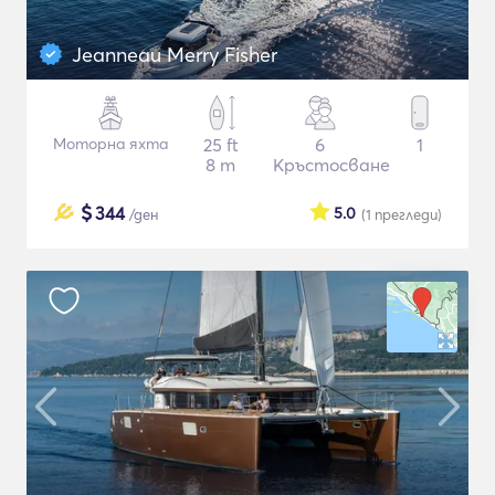
Jeanneau Merry Fisher
Моторна яхта
25 ft
6
1
8 m
Кръстосване
$
344
5.0
/ден
(1
прегледи
)