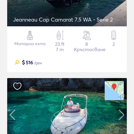
Jeanneau Cap Camarat 7.5 WA - Serie 2
Моторна яхта
23 ft
8
2
7 m
Кръстосване
$
516
/ден