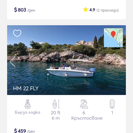
$
803
4.9
/ден
(2
прегледи
)
HM 22 FLY
Бърза лодка
20 ft
6
1
6 m
Кръстосване
$
459
/ден