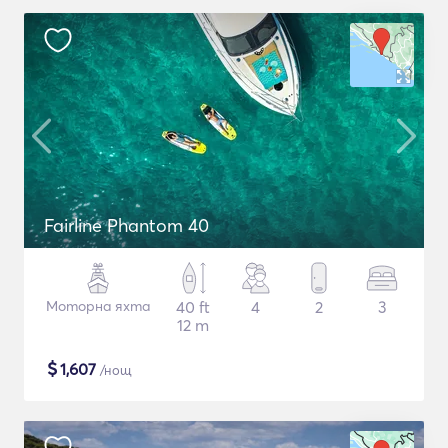
Fairline Phantom 40
Моторна яхта
40 ft
4
2
3
12 m
$
1,607
/нощ