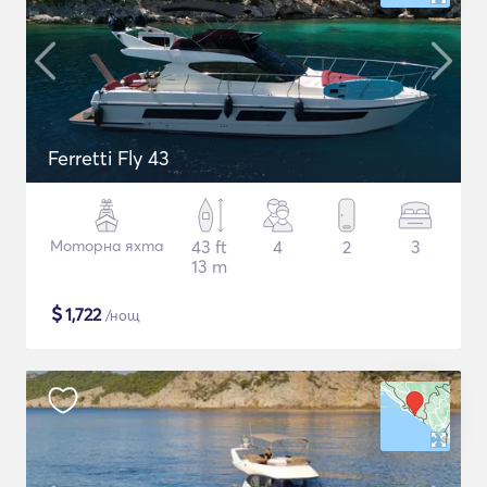
Ferretti Fly 43
Моторна яхта
43 ft
4
2
3
13 m
$
1,722
/нощ