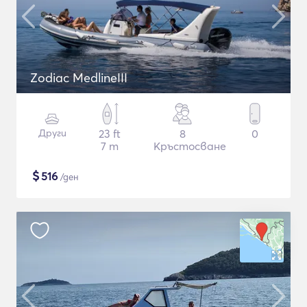
Zodiac MedlineIII
Други
23 ft
8
0
7 m
Кръстосване
$
516
/ден