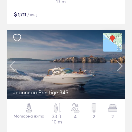
13 m
$
1,711
/нощ
Jeanneau Prestige 34S
Моторна яхта
33 ft
4
2
2
10 m