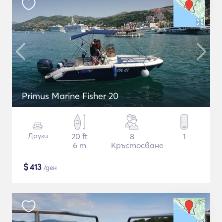
Primus Marine Fisher 20
Други
20 ft
8
1
6 m
Кръстосване
$
413
/ден