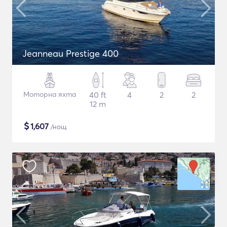
Jeanneau Prestige 400
Моторна яхта
40 ft
4
2
2
12 m
$
1,607
/нощ