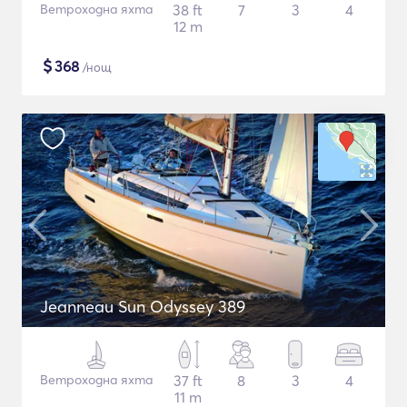
Ветроходна яхта
38 ft
7
3
4
12 m
$
368
/нощ
Jeanneau Sun Odyssey 389
Ветроходна яхта
37 ft
8
3
4
11 m