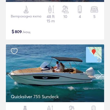
Ветроходна яхта
48 ft
10
4
5
15 m
$
809
/нощ
Quicksilver 755 Sundeck