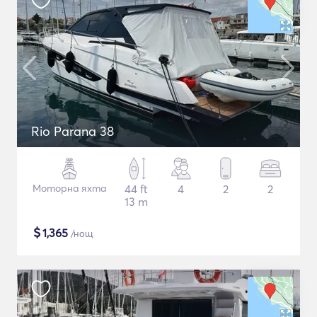
Rio Parana 38
Моторна яхта
44 ft
4
2
2
13 m
$
1,365
/нощ