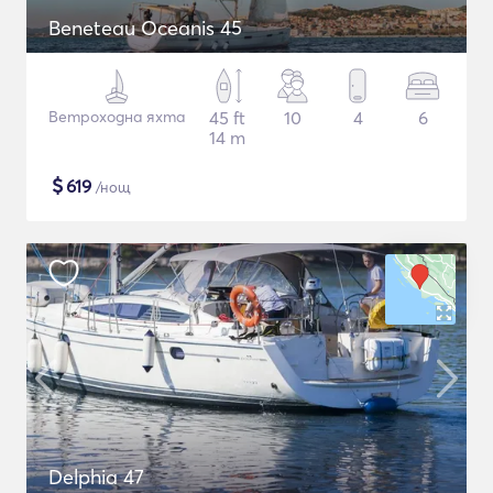
Beneteau Oceanis 45
Ветроходна яхта
45 ft
10
4
6
14 m
$
619
/нощ
Delphia 47