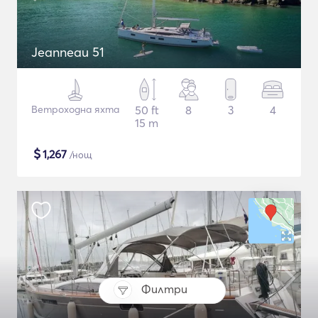
Jeanneau 51
Ветроходна яхта
50 ft
8
3
4
15 m
$
1,267
/нощ
Филтри