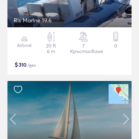
Ris Marine 19.6
Airboat
20 ft
7
0
6 m
Кръстосване
$
310
/ден