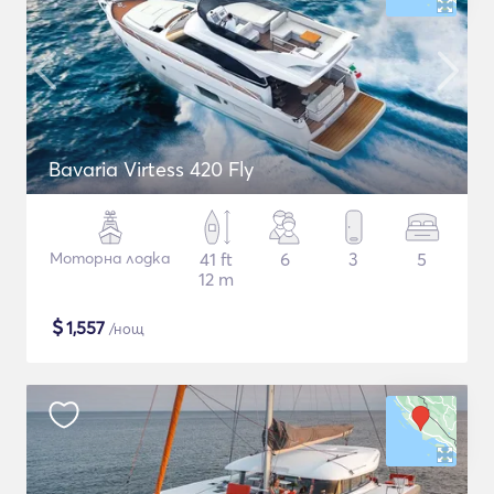
Bavaria Virtess 420 Fly
Моторна лодка
41 ft
6
3
5
12 m
$
1,557
/нощ