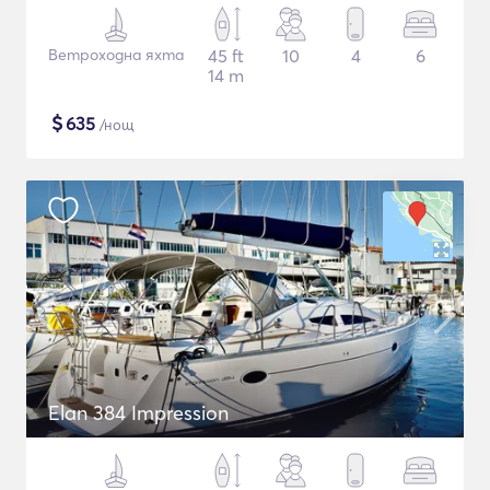
Ветроходна яхта
45 ft
10
4
6
14 m
$
635
/нощ
Elan 384 Impression