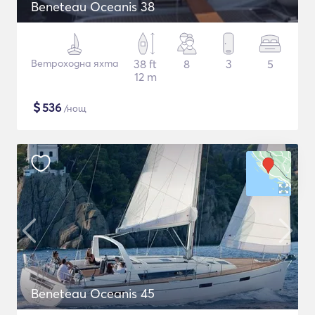
Beneteau Oceanis 38
Ветроходна яхта
38 ft
8
3
5
12 m
$
536
/нощ
Beneteau Oceanis 45