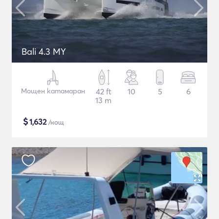
Bali 4.3 MY
Мощен катамаран
42 ft
10
5
6
13 m
$
1,632
/нощ