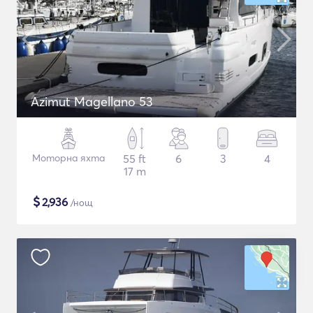
Azimut Magellano 53
Моторна яхта
55 ft
6
3
4
17 m
$
2,936
/нощ