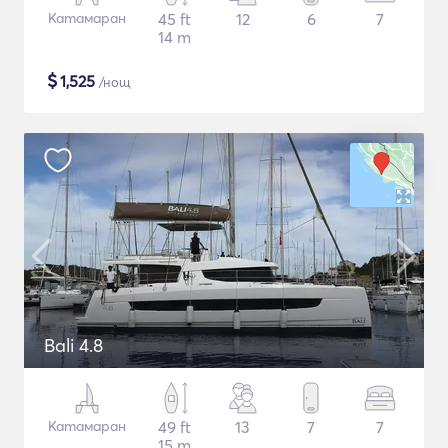
Катамаран
45 ft
12
6
7
14 m
$
1,525
/нощ
Bali 4.8
Катамаран
49 ft
13
7
7
15 m