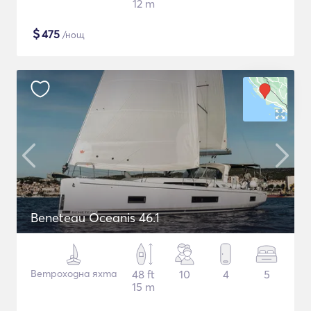
12 m
$
475
/нощ
Beneteau Oceanis 46.1
Ветроходна яхта
48 ft
10
4
5
15 m