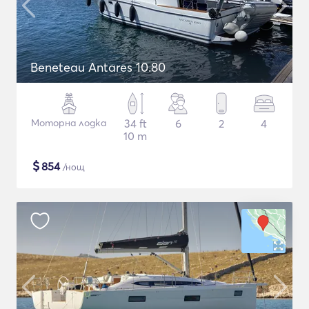
Beneteau Antares 10.80
Моторна лодка
34 ft
6
2
4
10 m
$
854
/нощ