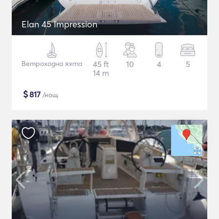
Elan 45 Impression
Ветроходна яхта
45 ft
10
4
5
14 m
$
817
/нощ