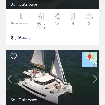
Bali Catspace
Катамаран
40 ft
10
4
5
12 m
$
1,126
/нощ
Bali Catspace