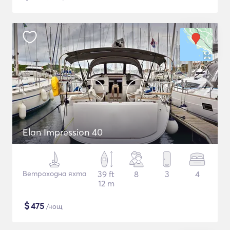
Elan Impression 40
Ветроходна яхта
39 ft
8
3
4
12 m
$
475
/нощ