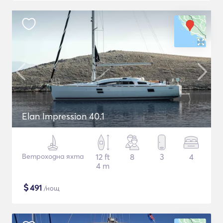
Elan Impression 40.1
Ветроходна яхта
12 ft
8
3
4
4 m
$
491
/нощ