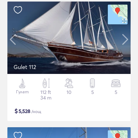
Gulet 112
Гулет
112 ft
10
5
5
34 m
$
5,528
/нощ