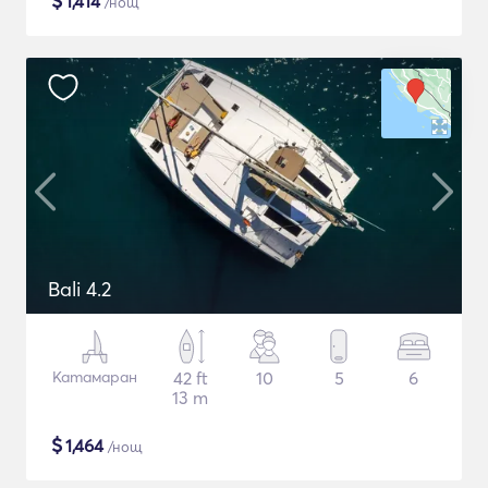
$
1,414
/нощ
Bali 4.2
Катамаран
42 ft
10
5
6
13 m
$
1,464
/нощ