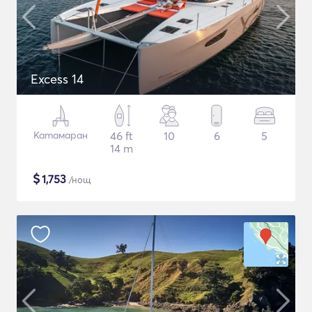
Excess 14
Катамаран
46 ft
10
6
5
14 m
$
1,753
/нощ