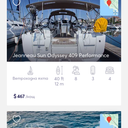
Jeanneau Sun Odyssey 409 Performance
Ветроходна яхта
40 ft
8
3
4
12 m
$
467
/нощ