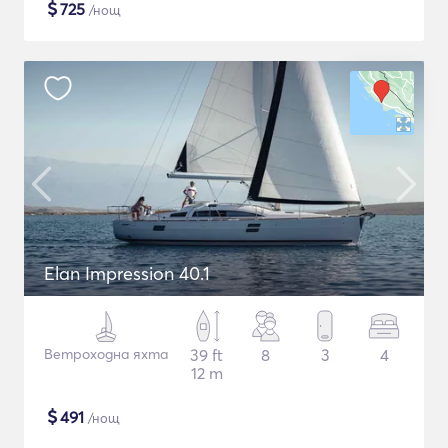
$
725
/нощ
Elan Impression 40.1
Ветроходна яхта
39 ft
8
3
4
12 m
$
491
/нощ