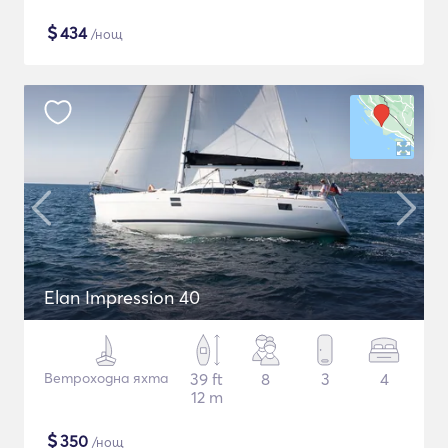
$
434
/нощ
Elan Impression 40
Ветроходна яхта
39 ft
8
3
4
12 m
$
350
/нощ