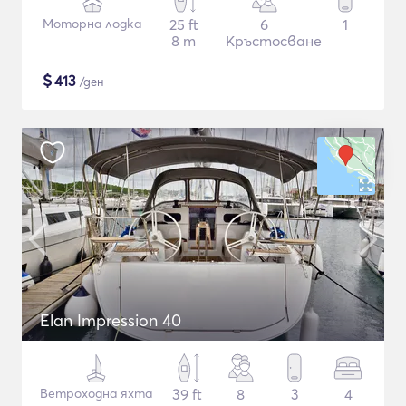
Моторна лодка
25 ft
6
1
8 m
Кръстосване
$
413
/ден
Elan Impression 40
Ветроходна яхта
39 ft
8
3
4