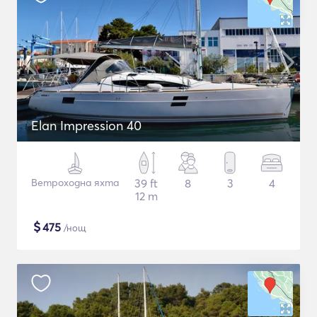
Elan Impression 40
Ветроходна яхта
39 ft
8
3
4
12 m
$
475
/нощ