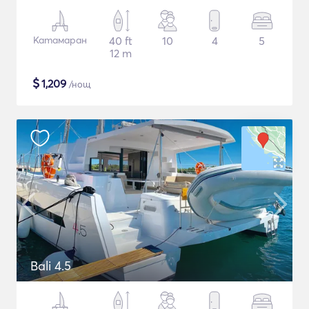
Катамаран
40 ft
10
4
5
12 m
$
1,209
/нощ
Bali 4.5