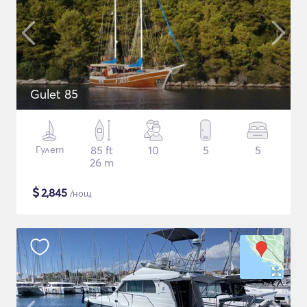
Gulet 85
Гулет
85 ft
10
5
5
26 m
$
2,845
/нощ