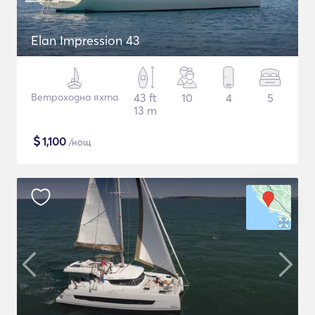
Elan Impression 43
Ветроходна яхта
43 ft
10
4
5
13 m
$
1,100
/нощ