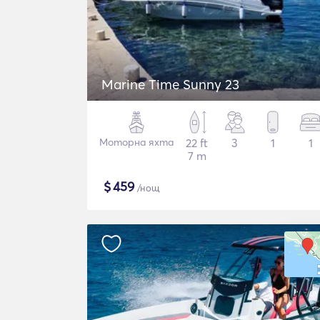
Marine Time Sunny 23
Моторна яхта
22 ft
3
1
1
7 m
$
459
/нощ