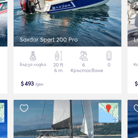
Saxdor Sport 200 Pro
L
Бърза лодка
20 ft
6
0
К
6 m
Кръстосване
$
493
/ден