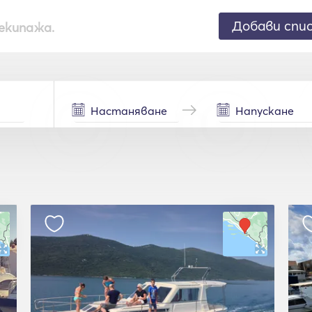
Добави спи
екипажа.