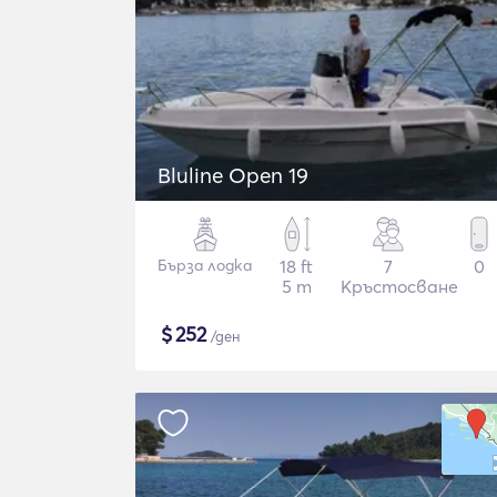
Bluline Open 19
Бърза лодка
18 ft
7
0
5 m
Кръстосване
$
252
/ден