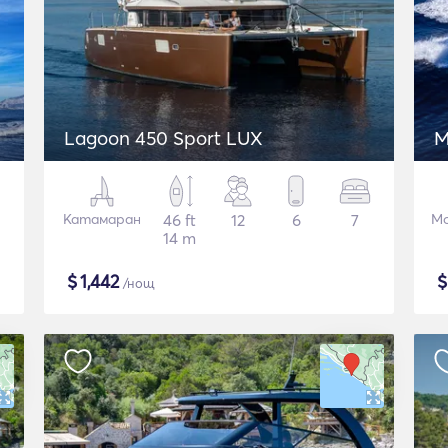
Lagoon 450 Sport LUX
M
Катамаран
46 ft
12
6
7
Мо
14 m
$
1,442
/нощ