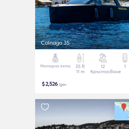
Colnago 35
Моторна яхта
35 ft
12
1
11 m
Кръстосване
$
2,526
/ден