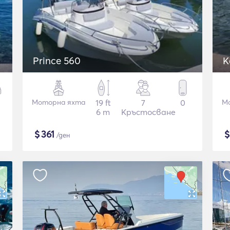
Prince 560
K
Моторна яхта
19 ft
7
0
М
6 m
Кръстосване
$
361
/ден