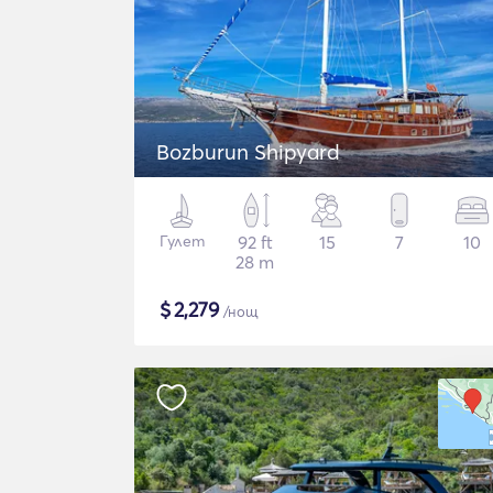
Bozburun Shipyard
Гулет
92 ft
15
7
10
28 m
$
2,279
/нощ