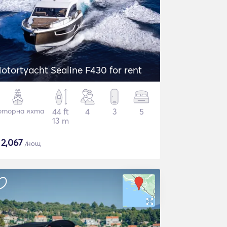
otortyacht Sealine F430 for rent
торна яхта
44 ft
4
3
5
13 m
$
2,067
/нощ