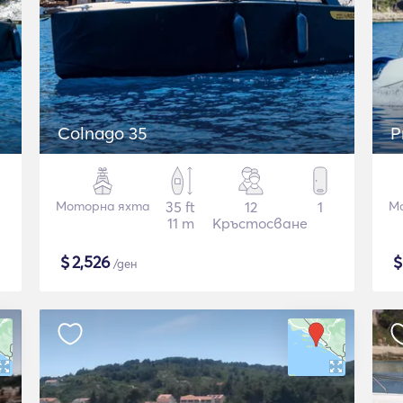
Colnago 35
P
Моторна яхта
35 ft
12
1
М
11 m
Кръстосване
$
2,526
/ден