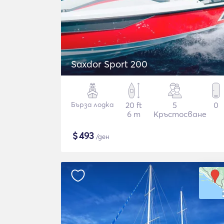
Saxdor Sport 200
Бърза лодка
20 ft
5
0
6 m
Кръстосване
$
493
/ден