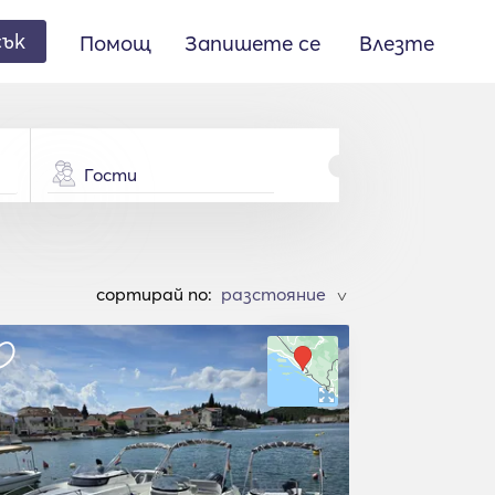
сък
Помощ
Запишете се
Влезте
Гости
cортирай по:
>