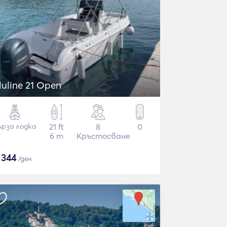
luline 21 Open
ърза лодка
21 ft
8
0
6 m
Кръстосване
$
344
/ден