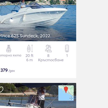
rince 625 Sundeck, 2022.
оторна яхта
20 ft
8
1
6 m
Кръстосване
$
379
/ден