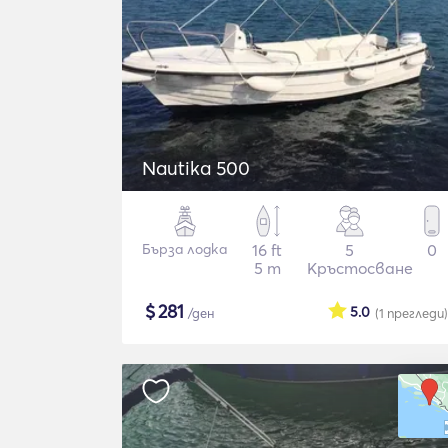
Nautika 500
Бърза лодка
16 ft
5
0
5 m
Кръстосване
$
281
5.0
/ден
(1
прегледи
)