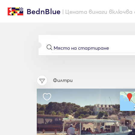
BednBlue
| Цената винаги включва 
Филтри