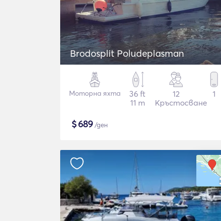
Brodosplit Poludeplasman
Моторна яхта
36 ft
12
1
11 m
Кръстосване
$
689
/ден