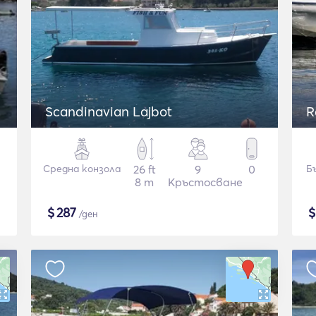
Scandinavian Lajbot
R
Средна конзола
26 ft
9
0
Б
8 m
Кръстосване
$
287
/ден