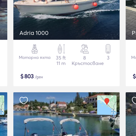
Adria 1000
P
Моторна яхта
35 ft
8
3
М
11 m
Кръстосване
$
803
/ден