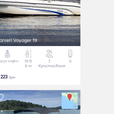
anieri Voyager 19
ърза лодка
19 ft
7
0
6 m
Кръстосване
$
223
/ден