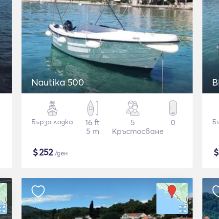
Nautika 500
B
Бърза лодка
16 ft
5
0
Б
5 m
Кръстосване
$
252
/ден