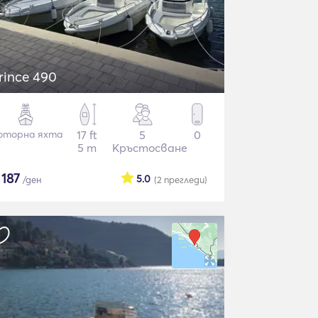
rince 490
оторна яхта
17 ft
5
0
5 m
Кръстосване
$
187
5.0
/ден
(2
прегледи
)