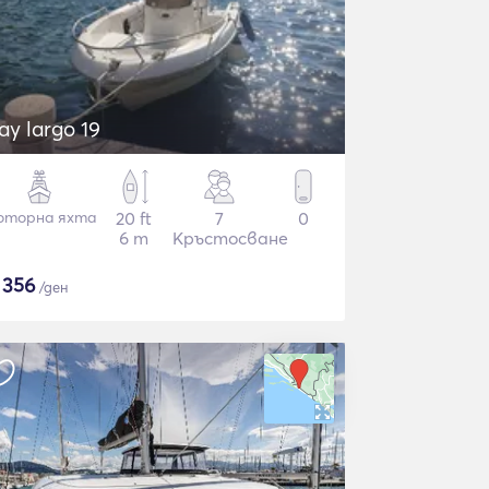
ay largo 19
оторна яхта
20 ft
7
0
6 m
Кръстосване
$
356
/ден