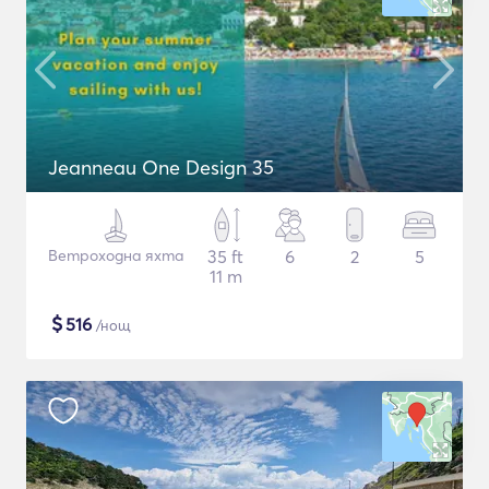
Jeanneau One Design 35
Ветроходна яхта
35 ft
6
2
5
11 m
$
516
/нощ