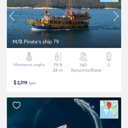
M/B Pirate's ship 79
Моторна лодка
79 ft
140
0
24 m
Кръстосване
$
2,319
/ден