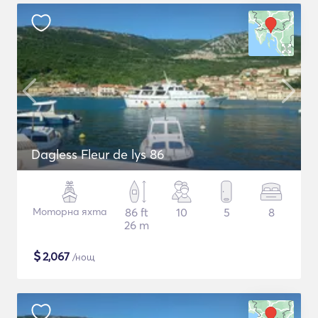
Dagless Fleur de lys 86
Моторна яхта
86 ft
10
5
8
26 m
$
2,067
/нощ