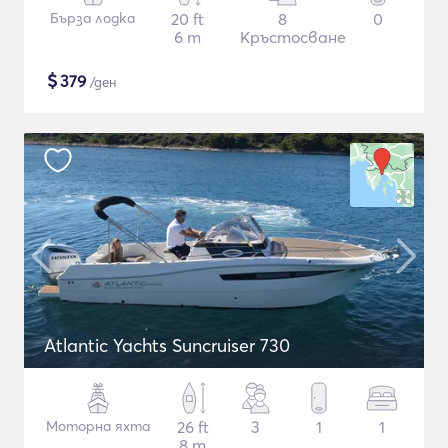
Бърза лодка
20 ft
8
0
6 m
Кръстосване
$
379
/ден
Atlantic Yachts Suncruiser 730
Моторна яхта
26 ft
3
1
1
8 m