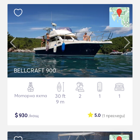
BELLCRAFT 900
Моторна яхта
30 ft
2
1
1
9 m
$
930
5.0
/нощ
(1
прегледи
)