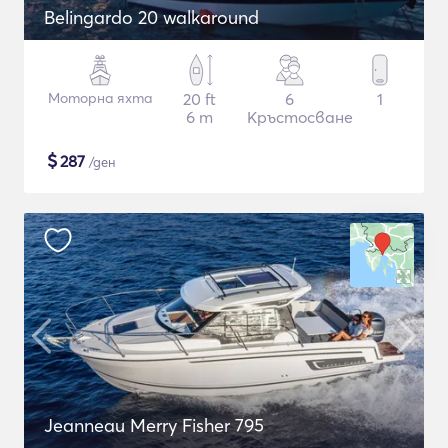
Belingardo 20 walkaround
Моторна яхта
20 ft
6
1
6 m
Кръстосване
$
287
/ден
Jeanneau Merry Fisher 795