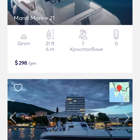
Mano Marine 21
Други
21 ft
7
0
6 m
Кръстосване
$
298
/ден