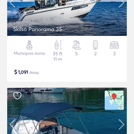
Skilso Panorama 35
Моторна яхта
35 ft
5
2
3
11 m
$
1,091
/нощ