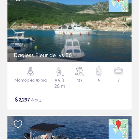
Dagless Fleur de lys 86
Моторна яхта
86 ft
10
5
7
26 m
$
2,297
/нощ