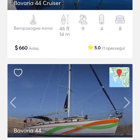
Bavaria 44 Cruiser
Ветроходна яхта
46 ft
9
4
8
14 m
$
660
5.0
/нощ
(1
прегледи
)
Bavaria 44