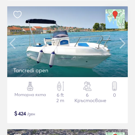
Tancredi open
Моторна яхта
6 ft
6
0
2 m
Кръстосване
$
424
/ден