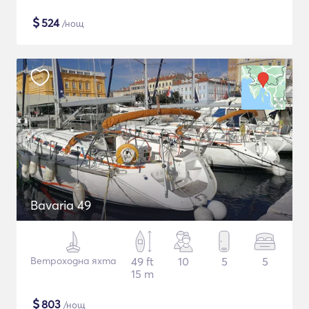
$
524
/нощ
Bavaria 49
Ветроходна яхта
49 ft
10
5
5
15 m
$
803
/нощ