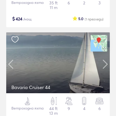
Ветроходна яхта
35 ft
6
2
3
11 m
$
424
5.0
/нощ
(1
прегледи
)
Bavaria Cruiser 44
Ветроходна яхта
44 ft
9
4
6
13 m