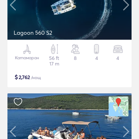
Lagoon 560 S2
Катамаран
56 ft
8
4
4
17 m
$
2,762
/нощ