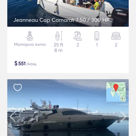
Jeanneau Cap Camarat 7.50 / 300 HP
Моторна яхта
25 ft
2
1
2
8 m
$
551
/нощ