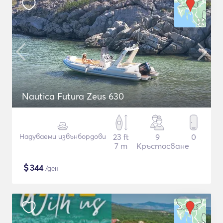
Nautica Futura Zeus 630
Надуваеми извънбордови
23 ft
9
0
7 m
Кръстосване
$
344
/ден