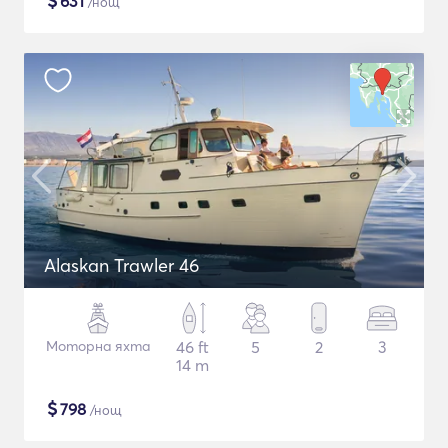
$
631
/нощ
Alaskan Trawler 46
Моторна яхта
46 ft
5
2
3
14 m
$
798
/нощ