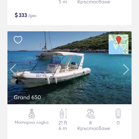
5 m
Кръстосване
$
333
/ден
Grand 650
Моторна лодка
21 ft
8
0
6 m
Кръстосване