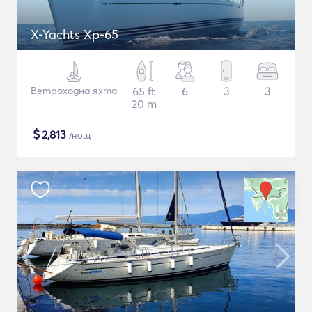
X-Yachts Xp-65
Ветроходна яхта
65 ft
6
3
3
20 m
$
2,813
/нощ