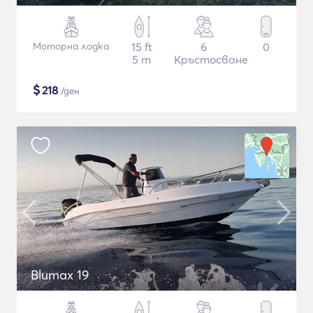
Моторна лодка
15 ft
6
0
5 m
Кръстосване
$
218
/ден
Blumax 19