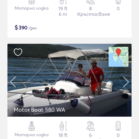
Моторна лодка
19 ft
8
0
6 m
Кръстосване
$
390
/ден
Motor Boat 580 WA
Моторна лодка
18 ft
6
0