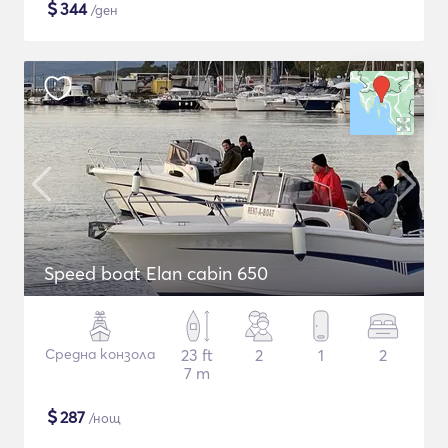
$
344
/ден
Speed boat Elan cabin 650
Средна конзола
23 ft
2
1
2
7 m
$
287
/нощ