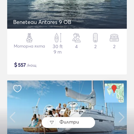
Beneteau Antares 9 OB
Моторна яхта
30 ft
4
2
2
9 m
$
557
/нощ
Филтри