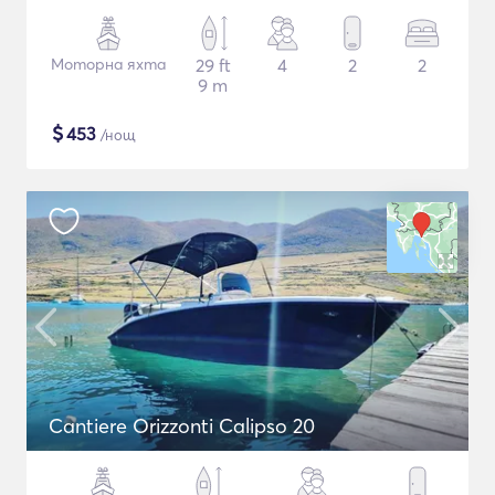
Моторна яхта
29 ft
4
2
2
9 m
$
453
/нощ
Cantiere Orizzonti Calipso 20