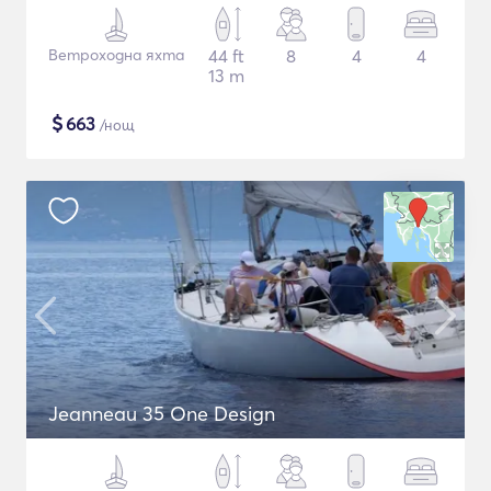
Ветроходна яхта
44 ft
8
4
4
13 m
$
663
/нощ
Jeanneau 35 One Design