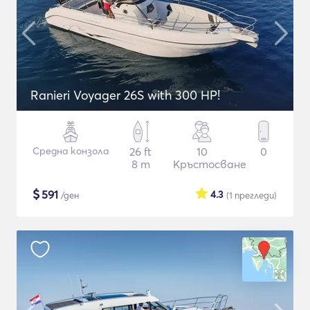
Ranieri Voyager 26S with 300 HP!
Средна конзола
26 ft
10
0
8 m
Кръстосване
$
591
4.3
/ден
(1
прегледи
)