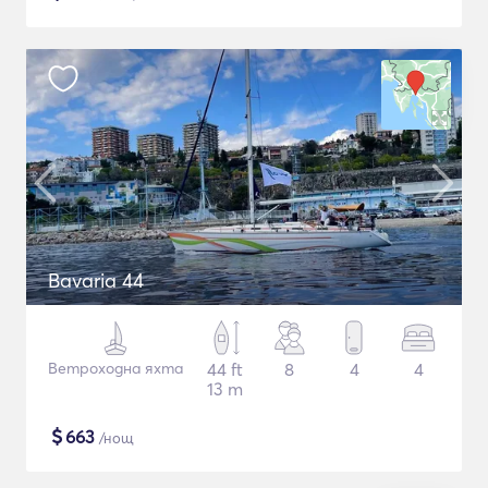
Bavaria 44
Ветроходна яхта
44 ft
8
4
4
13 m
$
663
/нощ