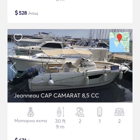
$
528
/нощ
Jeanneau CAP CAMARAT 8,5 CC
Моторна яхта
30 ft
2
1
2
9 m