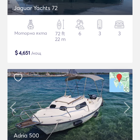
Jaguar Yachts 72
Моторна яхта
72 ft
6
3
3
22 m
$
4,651
/нощ
Adria 500