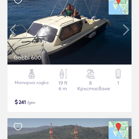
Gobbi 600
Моторна лодка
19 ft
8
1
6 m
Кръстосване
$
241
/ден