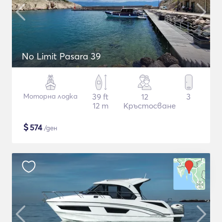
No Limit Pasara 39
Моторна лодка
39 ft
12
3
12 m
Кръстосване
$
574
/ден