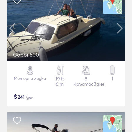
Gobbi 600
Моторна лодка
19 ft
8
1
6 m
Кръстосване
$
241
/ден