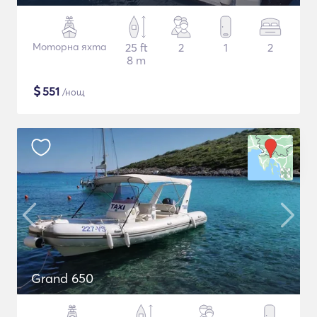
Моторна яхта
25 ft
2
1
2
8 m
$
551
/нощ
Grand 650