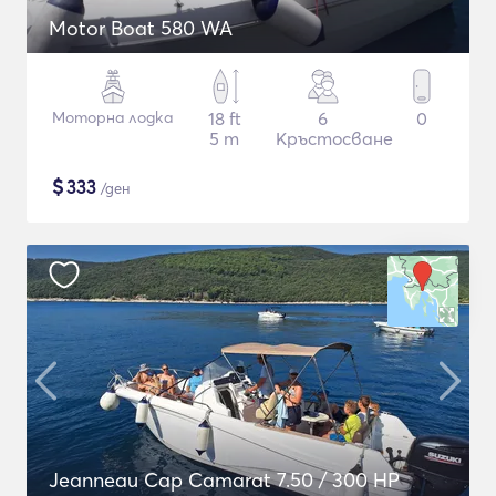
Motor Boat 580 WA
Моторна лодка
18 ft
6
0
5 m
Кръстосване
$
333
/ден
Jeanneau Cap Camarat 7.50 / 300 HP