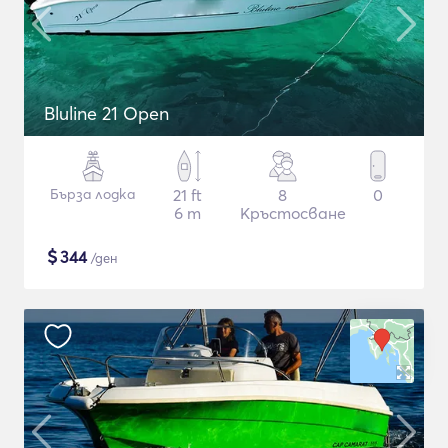
Bluline 21 Open
Бърза лодка
21 ft
8
0
6 m
Кръстосване
$
344
/ден