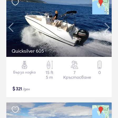
Quicksilver 605
Бърза лодка
15 ft
7
0
5 m
Кръстосване
$
321
/ден