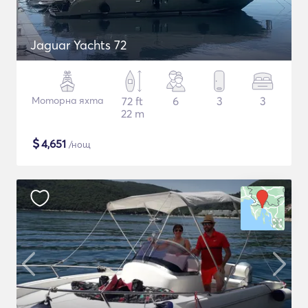
Jaguar Yachts 72
Моторна яхта
72 ft
6
3
3
22 m
$
4,651
/нощ