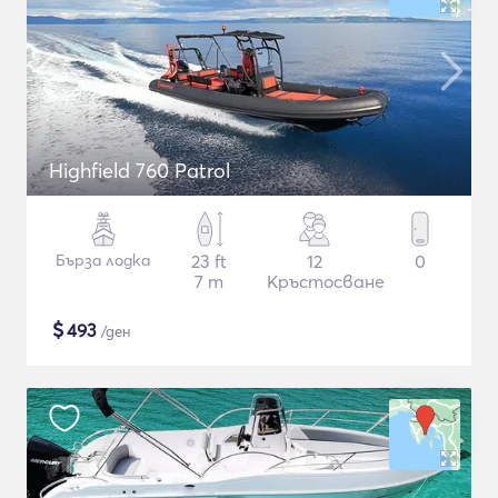
Highfield 760 Patrol
Бърза лодка
23 ft
12
0
7 m
Кръстосване
$
493
/ден