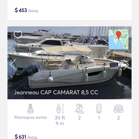
$
453
/нощ
Jeanneau CAP CAMARAT 8,5 CC
Моторна яхта
30 ft
2
1
2
9 m
$
631
/нощ