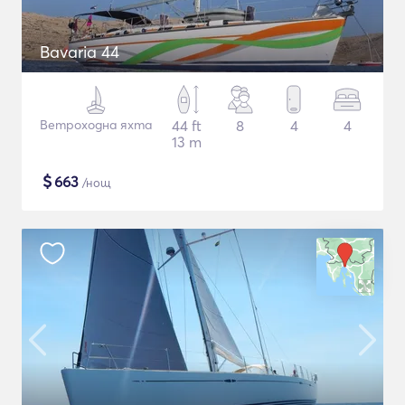
Bavaria 44
Ветроходна яхта
44 ft
8
4
4
13 m
$
663
/нощ