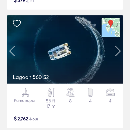
$
379
/ден
Lagoon 560 S2
Катамаран
56 ft
8
4
4
17 m
$
2,762
/нощ