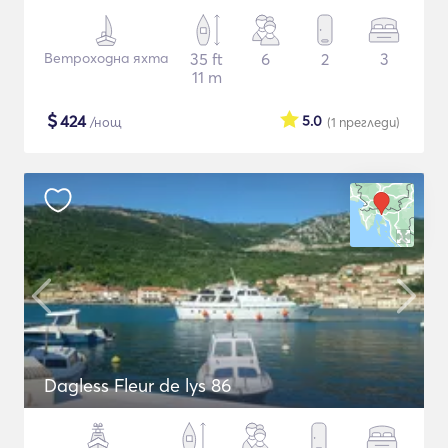
Ветроходна яхта
35 ft
6
2
3
11 m
$
424
5.0
/нощ
(1
прегледи
)
Dagless Fleur de lys 86