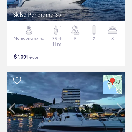
Skilso Panorama 35
Моторна яхта
35 ft
5
2
3
11 m
$
1,091
/нощ