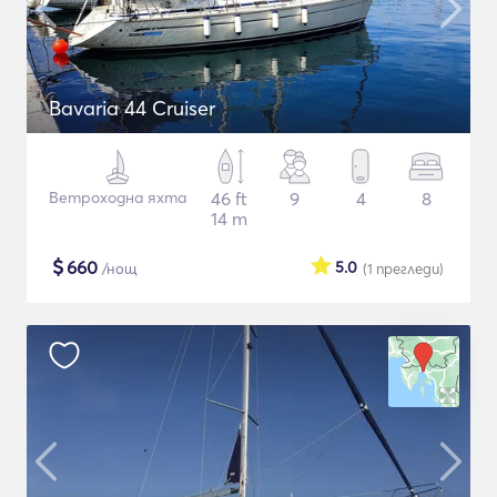
Bavaria 44 Cruiser
Ветроходна яхта
46 ft
9
4
8
14 m
$
660
5.0
/нощ
(1
прегледи
)