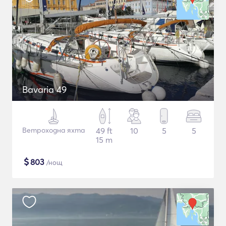
Bavaria 49
Ветроходна яхта
49 ft
10
5
5
15 m
$
803
/нощ