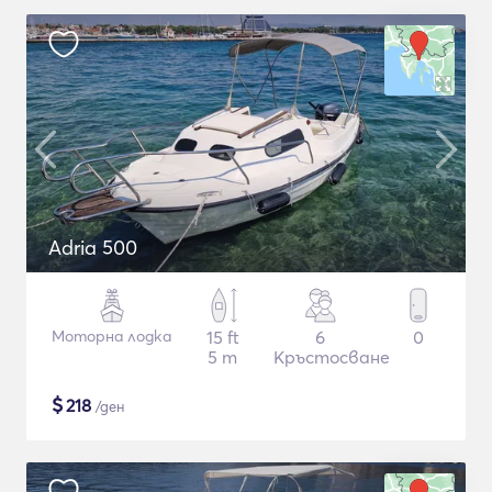
Adria 500
Моторна лодка
15 ft
6
0
5 m
Кръстосване
$
218
/ден