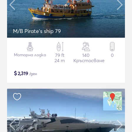
M/B Pirate's ship 79
Моторна лодка
79 ft
140
0
24 m
Кръстосване
$
2,319
/ден