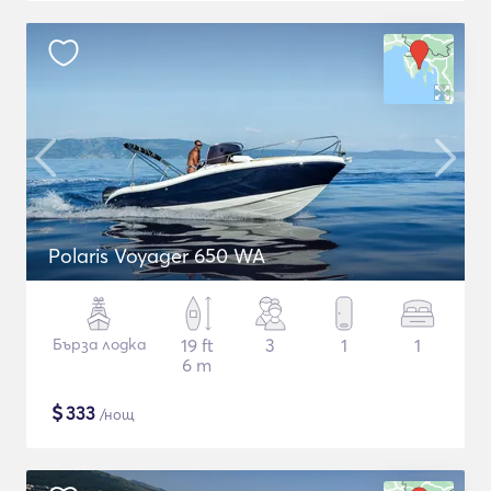
Polaris Voyager 650 WA
Бърза лодка
19 ft
3
1
1
6 m
$
333
/нощ