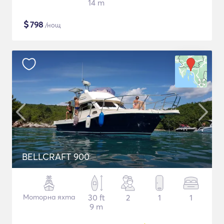
14 m
$
798
/нощ
BELLCRAFT 900
Моторна яхта
30 ft
2
1
1
9 m