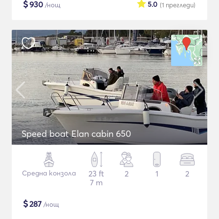
$
930
5.0
/нощ
(1
прегледи
)
Speed boat Elan cabin 650
Средна конзола
23 ft
2
1
2
7 m
$
287
/нощ