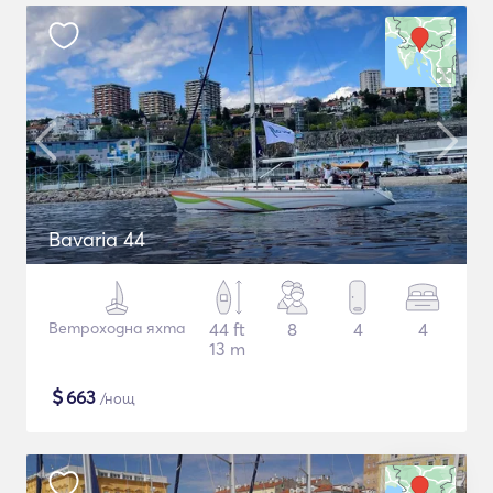
Bavaria 44
Ветроходна яхта
44 ft
8
4
4
13 m
$
663
/нощ