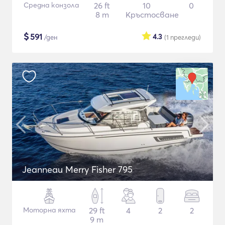
Средна конзола
26 ft
10
0
8 m
Кръстосване
$
591
4.3
/ден
(1
прегледи
)
Jeanneau Merry Fisher 795
Моторна яхта
29 ft
4
2
2
9 m