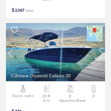
$
2,067
/нощ
Cantiere Orizzonti Calipso 20
Бърза лодка
20 ft
8
0
6 m
Кръстосване