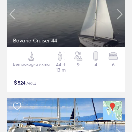
Bavaria Cruiser 44
Ветроходна яхта
44 ft
9
4
6
13 m
$
524
/нощ