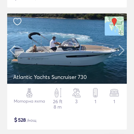
Atlantic Yachts Suncruiser 730
Моторна яхта
26 ft
3
1
1
8 m
$
528
/нощ