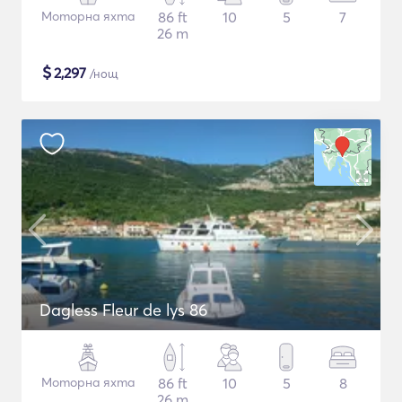
Моторна яхта
86 ft
10
5
7
26 m
$
2,297
/нощ
Dagless Fleur de lys 86
Моторна яхта
86 ft
10
5
8
26 m