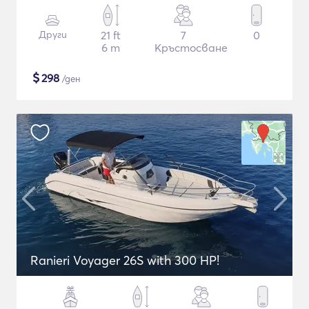
Други
21 ft
7
0
6 m
Кръстосване
$
298
/ден
Ranieri Voyager 26S with 300 HP!