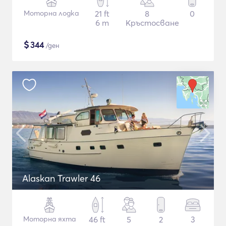
Моторна лодка
21 ft
8
0
6 m
Кръстосване
$
344
/ден
Alaskan Trawler 46
Моторна яхта
46 ft
5
2
3