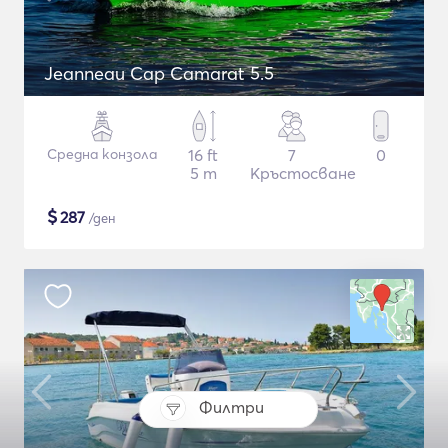
Jeanneau Cap Camarat 5.5
Средна конзола
16 ft
7
0
5 m
Кръстосване
$
287
/ден
Филтри