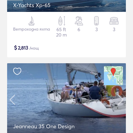
X-Yachts Xp-65
Ветроходна яхта
65 ft
6
3
3
20 m
$
2,813
/нощ
Jeanneau 35 One Design