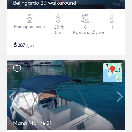
Belingardo 20 walkaround
Моторна яхта
20 ft
6
1
6 m
Кръстосване
$
287
/ден
Mano Marine 21