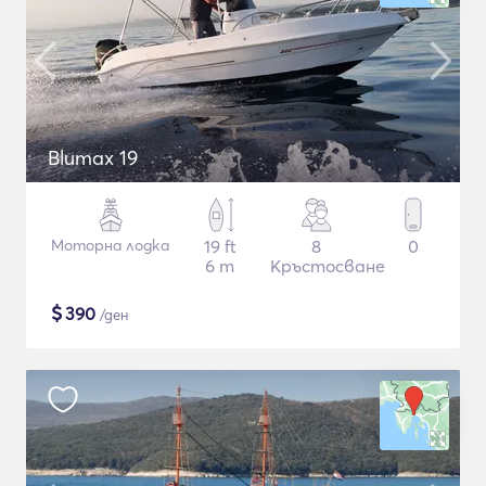
Blumax 19
Моторна лодка
19 ft
8
0
6 m
Кръстосване
$
390
/ден