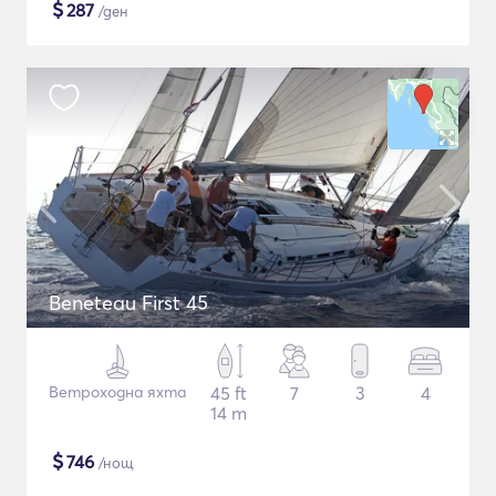
$
287
/ден
Beneteau First 45
Ветроходна яхта
45 ft
7
3
4
14 m
$
746
/нощ