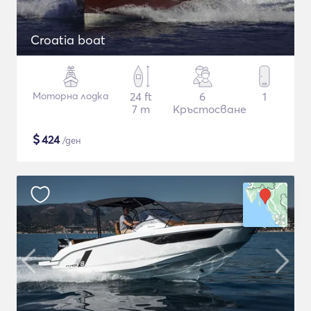
Croatia boat
Моторна лодка
24 ft
6
1
7 m
Кръстосване
$
424
/ден