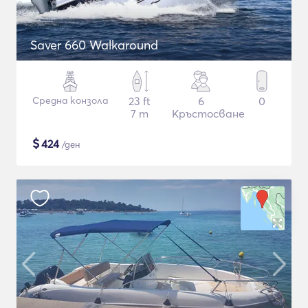
Saver 660 Walkaround
Средна конзола
23 ft
6
0
7 m
Кръстосване
$
424
/ден