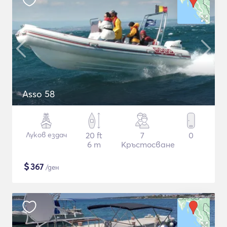
Asso 58
Луков ездач
20 ft
7
0
6 m
Кръстосване
$
367
/ден