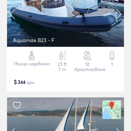
Aquamax B23 - F
Твърда надуваема
23 ft
12
1
7 m
Кръстосване
$
344
/ден