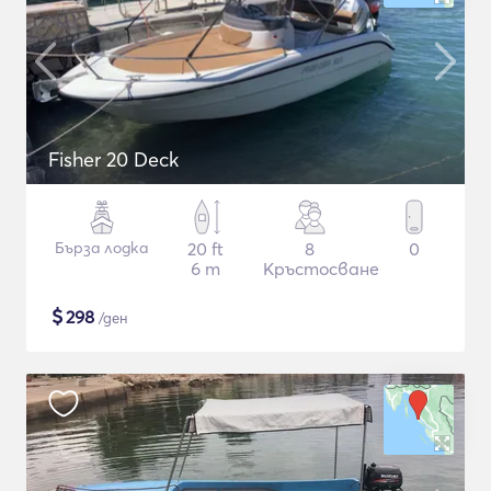
Fisher 20 Deck
Бърза лодка
20 ft
8
0
6 m
Кръстосване
$
298
/ден