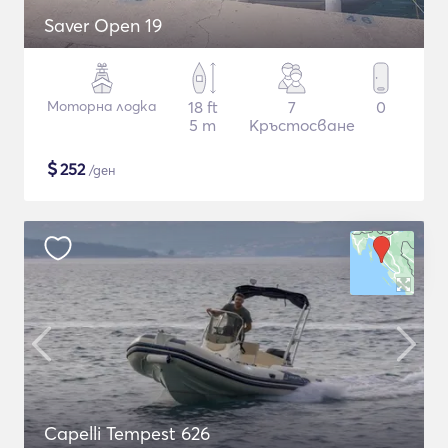
Saver Open 19
Моторна лодка
18 ft
7
0
5 m
Кръстосване
$
252
/ден
Capelli Tempest 626