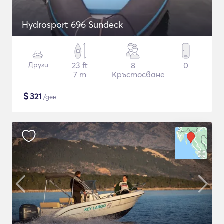
Hydrosport 696 Sundeck
Други
23 ft
8
0
7 m
Кръстосване
$
321
/ден