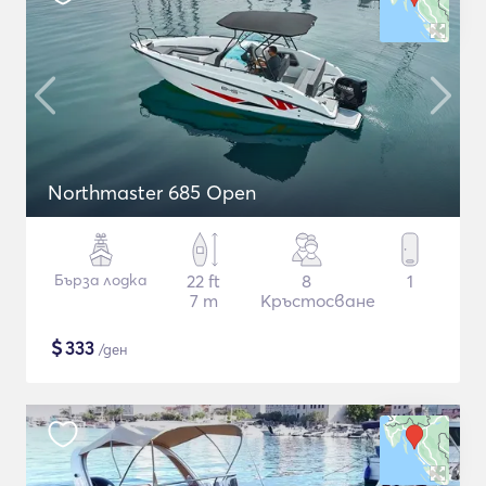
Northmaster 685 Open
Бърза лодка
22 ft
8
1
7 m
Кръстосване
$
333
/ден