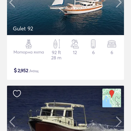
Gulet 92
Моторна яхта
92 ft
12
6
6
28 m
$
2,952
/нощ