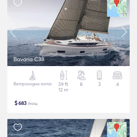
Bavaria C38
Ветроходна яхта
39 ft
8
3
4
12 m
$
683
/нощ