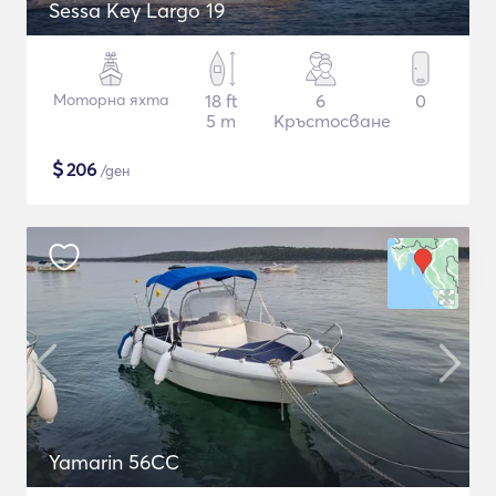
Sessa Key Largo 19
Моторна яхта
18 ft
6
0
5 m
Кръстосване
$
206
/ден
Yamarin 56CC