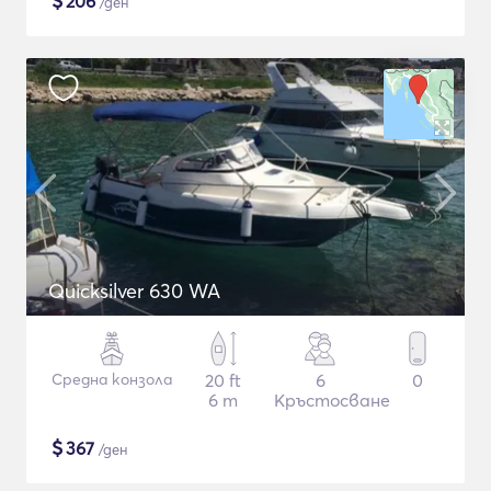
$
206
/ден
Quicksilver 630 WA
Средна конзола
20 ft
6
0
6 m
Кръстосване
$
367
/ден