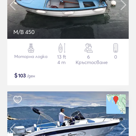
M/B 450
Моторна лодка
13 ft
6
0
4 m
Кръстосване
$
103
/ден