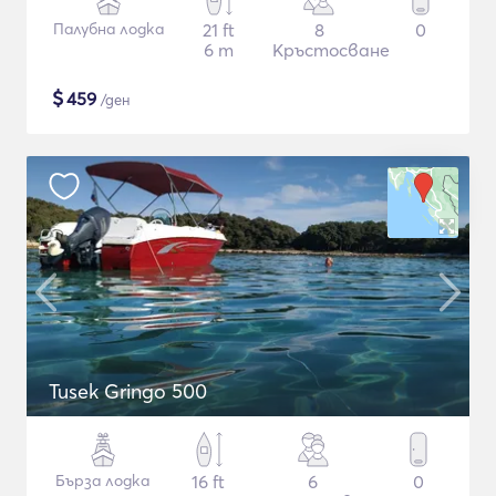
Палубна лодка
21 ft
8
0
6 m
Кръстосване
$
459
/ден
Tusek Gringo 500
Бърза лодка
16 ft
6
0