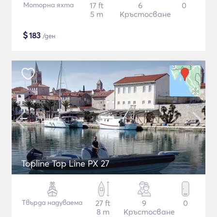
Моторна яхта
17 ft
6
0
5 m
Кръстосване
$
183
/ден
Topline Top Line PX 27
Твърда надуваема
27 ft
9
0
8 m
Кръстосване