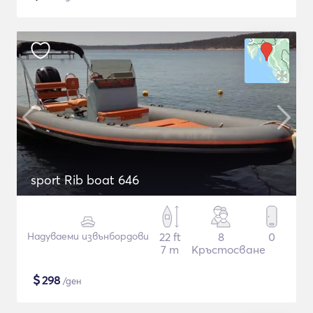
sport Rib boat 646
Надуваеми извънбордови
22 ft
8
0
7 m
Кръстосване
$
298
/ден