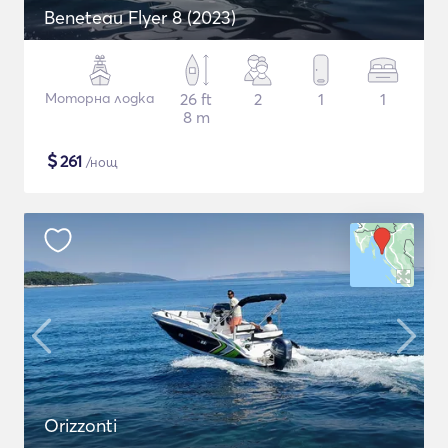
Beneteau Flyer 8 (2023)
Моторна лодка
26 ft
2
1
1
8 m
$
261
/нощ
Orizzonti