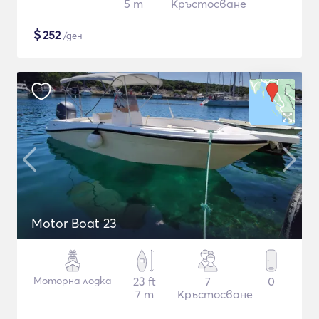
5 m
Кръстосване
$
252
/ден
Motor Boat 23
Моторна лодка
23 ft
7
0
7 m
Кръстосване