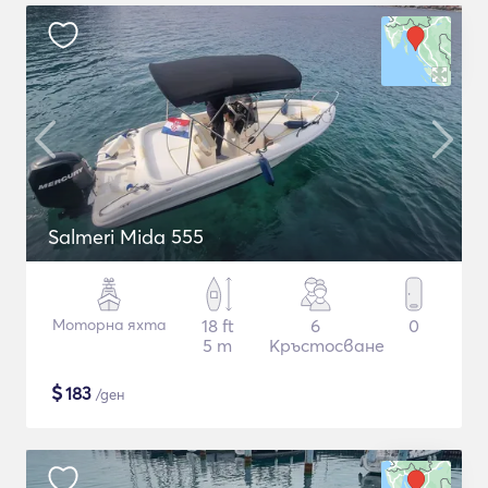
Salmeri Mida 555
Моторна яхта
18 ft
6
0
5 m
Кръстосване
$
183
/ден