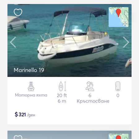
Marinello 19
Моторна яхта
20 ft
6
0
6 m
Кръстосване
$
321
/ден