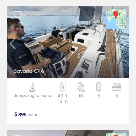
Bavaria C46
Ветроходна яхта
49 ft
10
5
5
15 m
$
895
/нощ