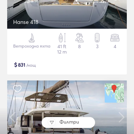
Hanse 418
Ветроходна яхта
41 ft
8
3
4
12 m
$
831
/нощ
Филтри