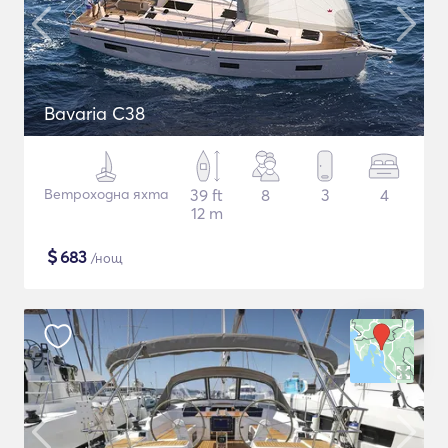
Bavaria C38
Ветроходна яхта
39 ft
8
3
4
12 m
$
683
/нощ