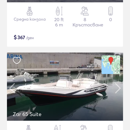
Средна конзола
20 ft
8
0
6 m
Кръстосване
$
367
/ден
Zar 65 Suite