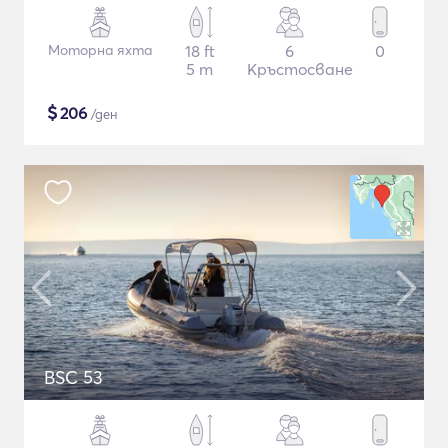
Моторна яхта
18 ft
6
0
5 m
Кръстосване
$
206
/ден
BSC 53