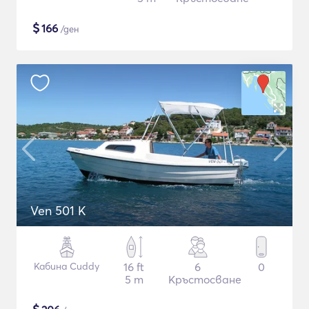
$
166
/ден
Ven 501 K
Кабина Cuddy
16 ft
6
0
5 m
Кръстосване