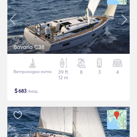
Bavaria C38
Ветроходна яхта
39 ft
8
3
4
12 m
$
683
/нощ