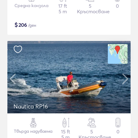
Средна конзола
17 ft
5
0
5 m
Кръстосване
$
206
/ден
Nautica RP16
Твърда надуваема
15 ft
5
0
5 m
Кръстосване