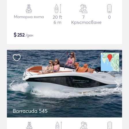
Моторна яхта
20 ft
7
0
6 m
Кръстосване
$
252
/ден
Barracuda 545