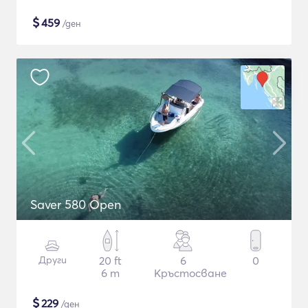
$
459
/ден
Saver 580 Open
Други
20 ft
6
0
6 m
Кръстосване
$
229
/ден