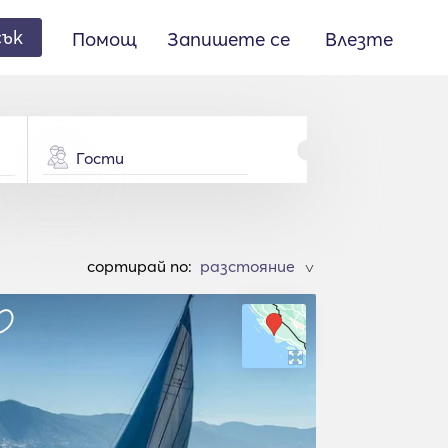
сък
Помощ
Запишете се
Влезте
Гости
cортирай по:
>