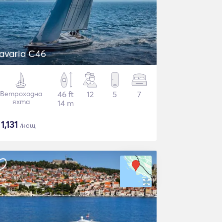
avaria C46
Ветроходна
46 ft
12
5
7
яхта
14 m
$
1,131
/нощ