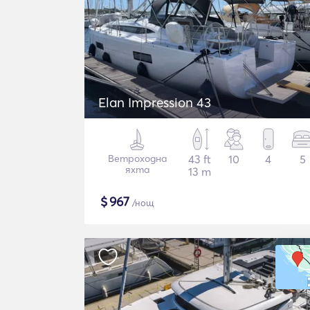
Elan Impression 43
Ветроходна
43 ft
10
4
5
яхта
13 m
$
967
/нощ