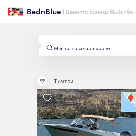
BednBlue
| Цената винаги включва 
Филтри