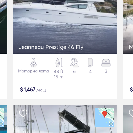
Jeanneau Prestige 46 Fly
M
Моторна яхта
48 ft
6
4
3
15 m
$
1,467
/нощ