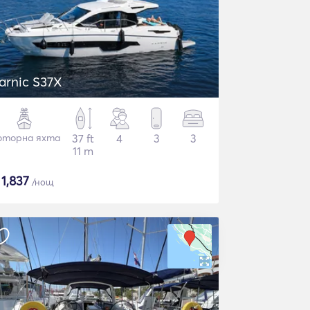
arnic S37X
торна яхта
37 ft
4
3
3
11 m
$
1,837
/нощ