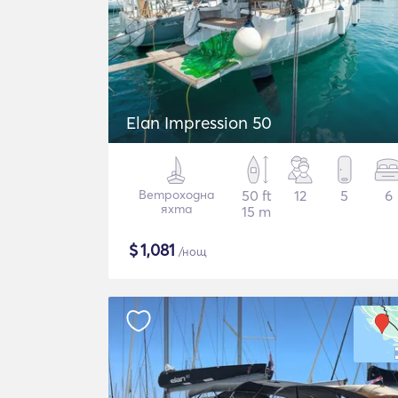
Elan Impression 50
Ветроходна
50 ft
12
5
6
яхта
15 m
$
1,081
/нощ