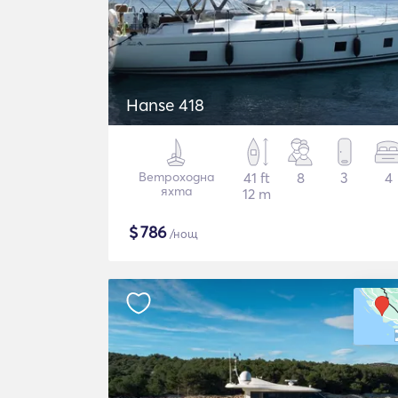
Hanse 418
Ветроходна
41 ft
8
3
4
яхта
12 m
$
786
/нощ