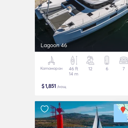
Lagoon 46
Катамаран
46 ft
12
6
7
14 m
$
1,851
/нощ