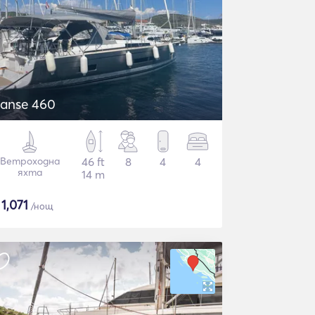
anse 460
Ветроходна
46 ft
8
4
4
яхта
14 m
$
1,071
/нощ