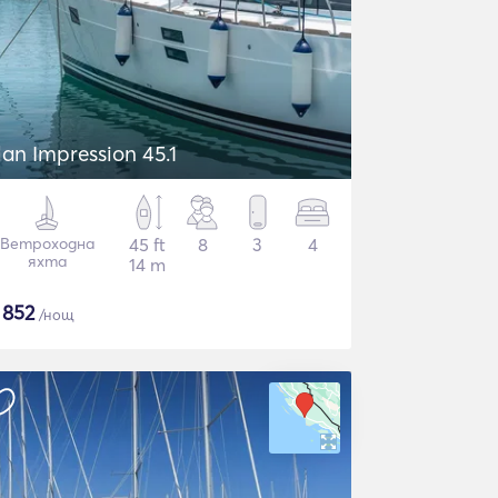
lan Impression 45.1
Ветроходна
45 ft
8
3
4
яхта
14 m
$
852
/нощ