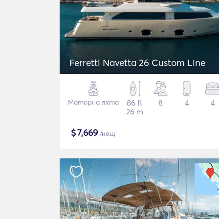
Ferretti Navetta 26 Custom Line
Моторна яхта
86 ft
8
4
4
26 m
$
7,669
/нощ