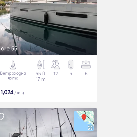
ore 55
Ветроходна
55 ft
12
5
6
яхта
17 m
$
1,024
/нощ