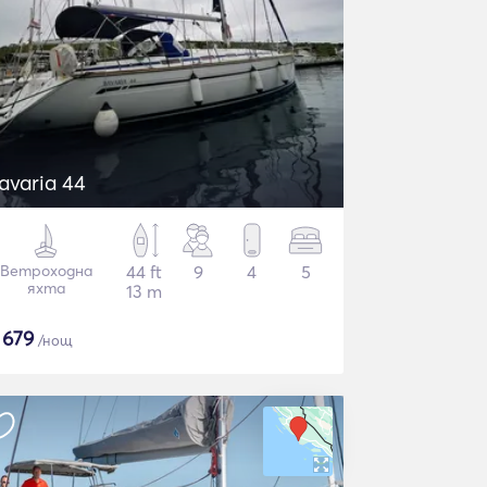
avaria 44
Ветроходна
44 ft
9
4
5
яхта
13 m
$
679
/нощ