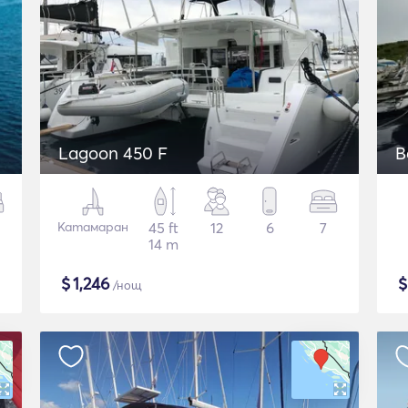
Lagoon 450 F
B
Катамаран
45 ft
12
6
7
14 m
$
1,246
/нощ