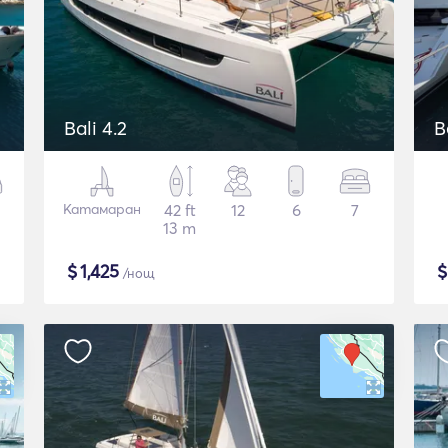
Bali 4.2
B
Катамаран
42 ft
12
6
7
13 m
$
1,425
/нощ