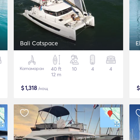
Bali Catspace
E
Катамаран
40 ft
10
4
4
12 m
$
1,318
/нощ