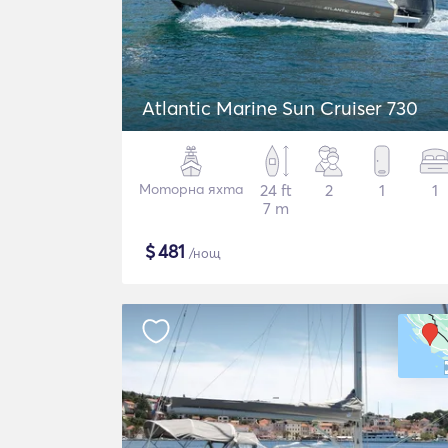
Atlantic Marine Sun Cruiser 730
Моторна яхта
24 ft
2
1
1
7 m
$
481
/нощ