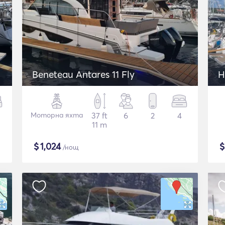
Beneteau Antares 11 Fly
H
Моторна яхта
37 ft
6
2
4
11 m
$
1,024
/нощ