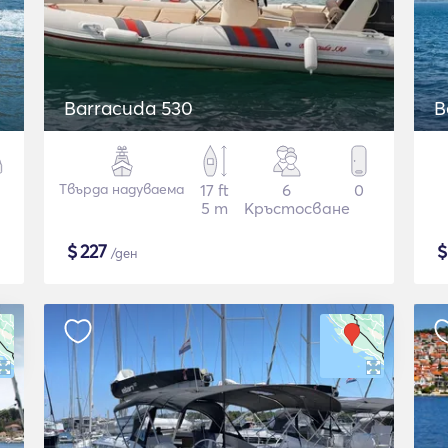
Barracuda 530
B
Твърда надуваема
17 ft
6
0
5 m
Кръстосване
$
227
/ден