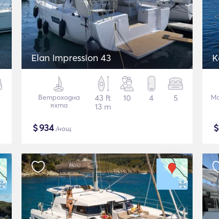
Elan Impression 43
K
Ветроходна
43 ft
10
4
5
Мо
яхта
13 m
$
934
/нощ