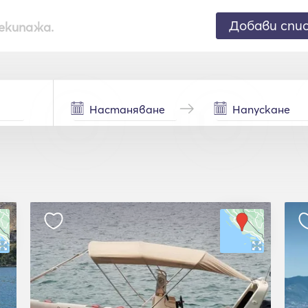
Добави спи
екипажа.