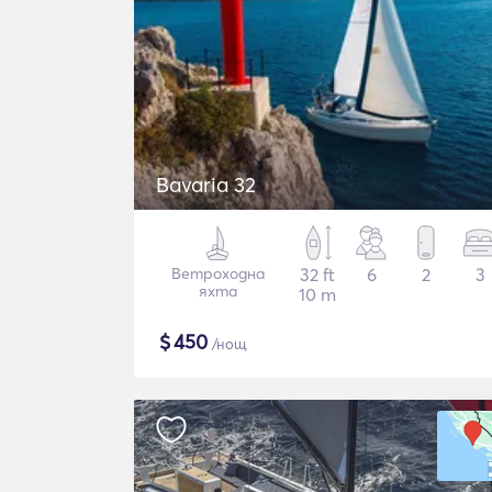
Bavaria 32
Ветроходна
32 ft
6
2
3
яхта
10 m
$
450
/нощ