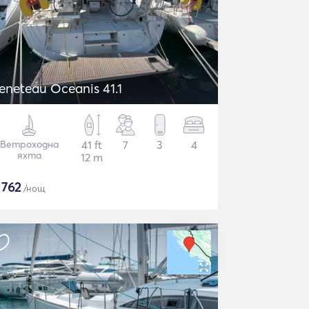
eneteau Oceanis 41.1
Ветроходна
41 ft
7
3
4
яхта
12 m
$
762
/нощ