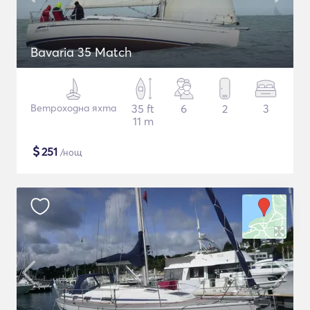
Bavaria 35 Match
Ветроходна яхта
35 ft
6
2
3
11 m
$
251
/нощ