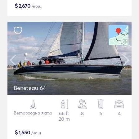
$
2,670
/нощ
Beneteau 64
Ветроходна яхта
66 ft
8
5
4
20 m
$
1,550
/нощ