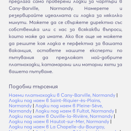
предлага само проверени лодки за чартъри в
Cany-Barville, Normandy. Намерете и
резервирайте идеалната си лодка за няколко
минути. Можете да се свържете директно със
собственика или с нас за всякакви въпроси,
които може да имате. Ако все още не можете
да решите коя лодка е перфектна за вашата
ваканция, оставете нашите експерти по
пътувания да предложат най-добрите
платноходки, катамарани или моторни яхти за
вашето пътуване.
Подобни търсения
Наеми платноходки в Cany-Barville, Normandy
|
Лодки под наем в Saint-Riquier-ès-Plains,
Normandy
|
Лодки под наем в Pleine-Sève,
Normandy
|
Лодки под наем в Fultot, Normandy
|
Лодки под наем в Ouville-la-Rivière, Normandy
|
Лодки под наем в Hautot-sur-Mer, Normandy
|
Лодки под наем в La Chapelle-du-Bourgay,