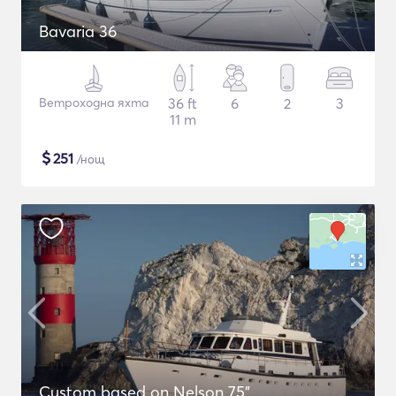
Bavaria 36
Ветроходна яхта
36 ft
6
2
3
11 m
$
251
/нощ
Custom based on Nelson 75"