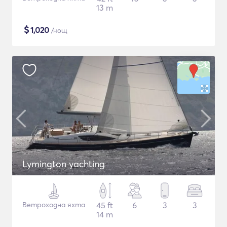
13 m
$
1,020
/нощ
Lymington yachting
Ветроходна яхта
45 ft
6
3
3
14 m