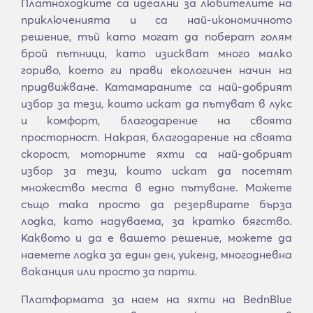
Платноходките са идеални за любителите на
приключенията и са най-икономичното
решение, тъй като могат да поберат голям
брой пътници, като изискват много малко
гориво, което ги прави екологичен начин на
придвижване. Катамараните са най-добрият
избор за тези, които искат да пътуват в лукс
и комфорт, благодарение на своята
просторност. Накрая, благодарение на своята
скорост, моторните яхти са най-добрият
избор за тези, които искат да посетят
множество места в едно пътуване. Можете
също така просто да резервирате бърза
лодка, като надуваема, за кратко бягство.
Каквото и да е вашето решение, можете да
наемете лодка за един ден, уикенд, многодневна
ваканция или просто за парти.
Платформата за наем на яхти на BednBlue