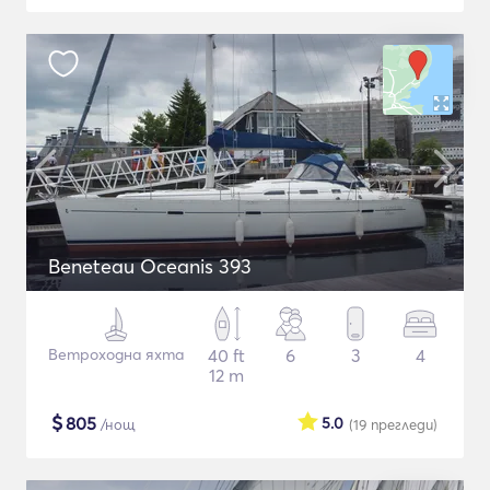
Beneteau Oceanis 393
Ветроходна яхта
40 ft
6
3
4
12 m
$
805
5.0
/нощ
(19
прегледи
)