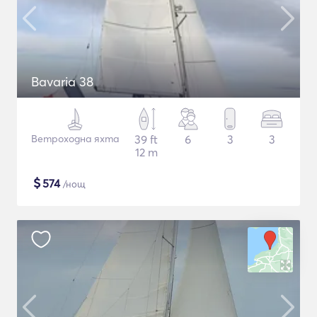
Bavaria 38
Ветроходна яхта
39 ft
6
3
3
12 m
$
574
/нощ