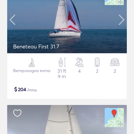
Beneteau First 31.7
Ветроходна яхта
31 ft
4
2
2
9 m
$
204
/нощ