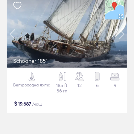
Schooner 185'
Ветроходна яхта
185 ft
12
6
9
56 m
$
19,687
/нощ