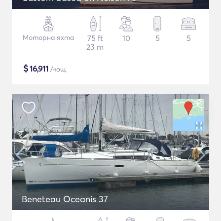
Моторна яхта
75 ft
10
5
5
23 m
$
16,911
/нощ
Beneteau Oceanis 37