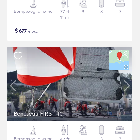
Ветроходна яхта
37 ft
8
3
3
11 m
$
677
/нощ
Beneteau FIRST 40
Ветроходна яхта
42 ft
10
3
3