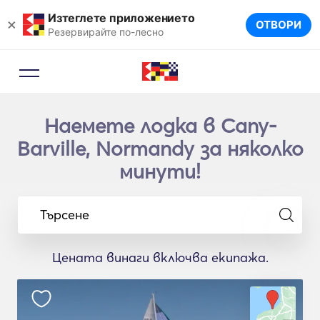
Изтеглете приложението
×
ОТВОРИ
Резервирайте по-лесно
Наемете лодка в Cany-
Barville, Normandy за няколко
минути!
Търсене
Цената винаги включва екипажа.