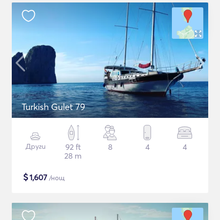
Turkish Gulet 79
Други
92 ft
8
4
4
28 m
$
1,607
/нощ