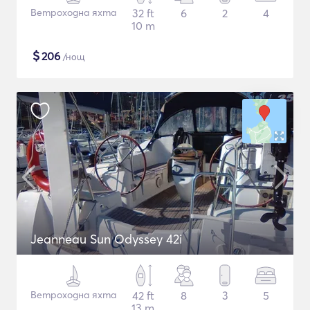
Ветроходна яхта
32 ft
6
2
4
10 m
$
206
/нощ
Jeanneau Sun Odyssey 42i
Ветроходна яхта
42 ft
8
3
5
13 m