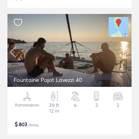
Fountaine Pajot Lavezzi 40
Катамаран
39 ft
6
3
3
12 m
$
803
/нощ