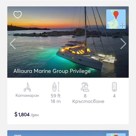
Alliaura Marine Group Privilege
Катамаран
59 ft
8
4
18 m
Кръстосване
$
1,804
/ден