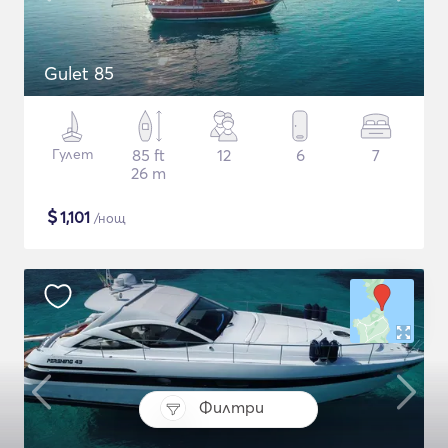
Gulet 85
Гулет
85 ft
12
6
7
26 m
$
1,101
/нощ
Филтри