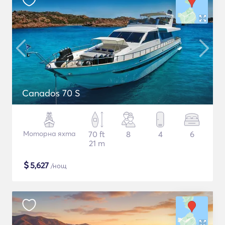
Canados 70 S
Моторна яхта
70 ft
8
4
6
21 m
$
5,627
/нощ