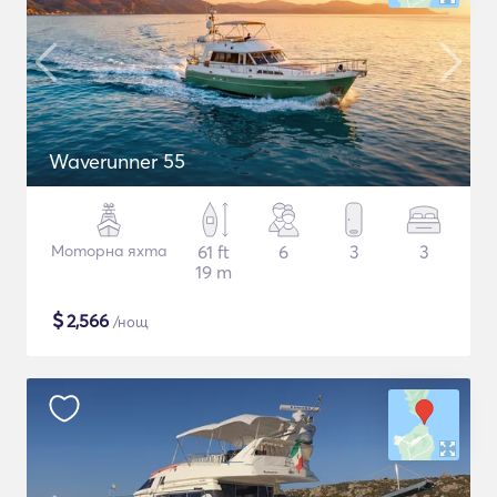
Waverunner 55
Моторна яхта
61 ft
6
3
3
19 m
$
2,566
/нощ