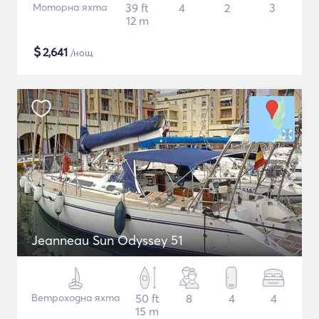
Моторна яхта
39 ft
4
2
3
12 m
$
2,641
/нощ
Jeanneau Sun Odyssey 51
Ветроходна яхта
50 ft
8
4
4
15 m