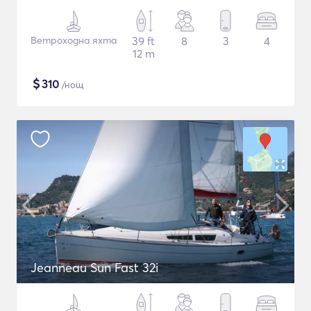
Ветроходна яхта
39 ft
8
3
4
12 m
$
310
/нощ
Jeanneau Sun Fast 32i