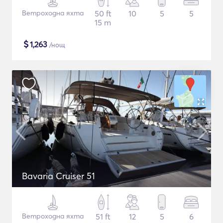
Ветроходна яхта
50 ft
10
5
5
15 m
$
1,263
/нощ
Bavaria Cruiser 51
Ветроходна яхта
51 ft
12
5
6