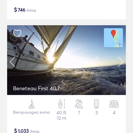
$
746
/нощ
Beneteau First 40.7
Ветроходна яхта
40 ft
7
3
4
12 m
$
1,033
/нощ