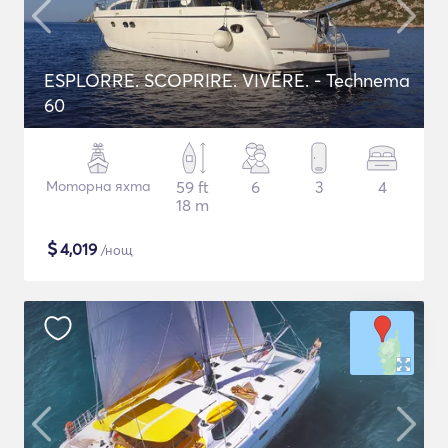
ESPLORRE. SCOPRIRE. VIVERE. - Technema
60
Моторна яхта
59 ft
6
3
4
18 m
$
4,019
/нощ