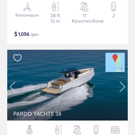
Катамаран
38 ft
11
2
12 m
Кръстосване
$
1,056
/ден
PARDO YACHTS 38