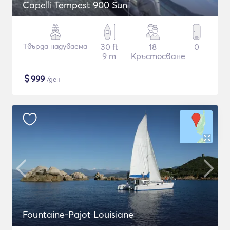
Capelli Tempest 900 Sun
Твърда надуваема
30 ft
18
0
9 m
Кръстосване
$
999
/ден
Fountaine-Pajot Louisiane