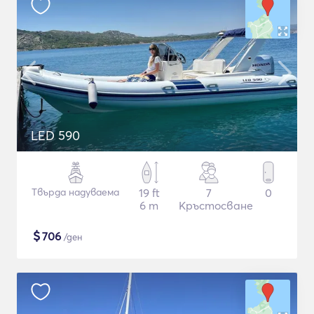
LED 590
Твърда надуваема
19 ft
7
0
6 m
Кръстосване
$
706
/ден