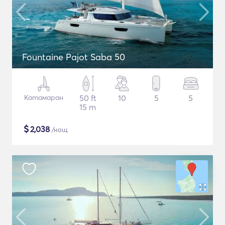
Fountaine Pajot Saba 50
Катамаран
50 ft
10
5
5
15 m
$
2,038
/нощ