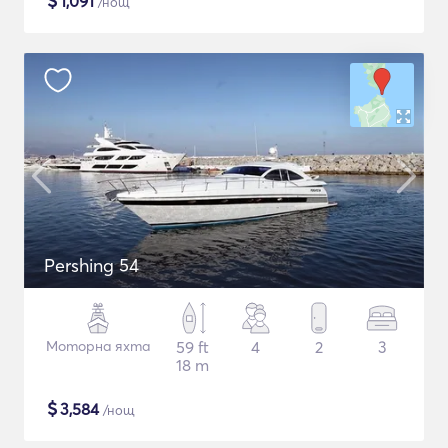
$
1,091
/нощ
Pershing 54
Моторна яхта
59 ft
4
2
3
18 m
$
3,584
/нощ