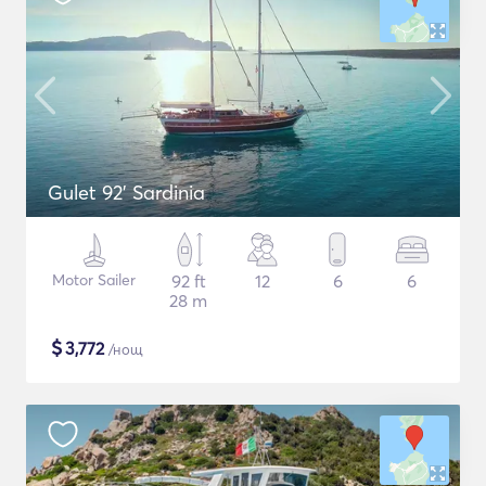
Gulet 92' Sardinia
Motor Sailer
92 ft
12
6
6
28 m
$
3,772
/нощ