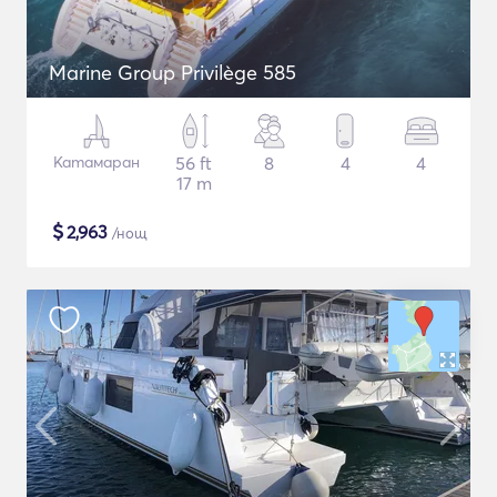
Marine Group Privilège 585
Катамаран
56 ft
8
4
4
17 m
$
2,963
/нощ