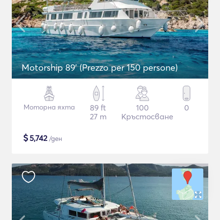
Motorship 89' (Prezzo per 150 persone)
Моторна яхта
89 ft
100
0
27 m
Кръстосване
$
5,742
/ден