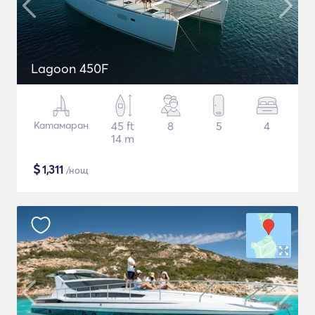
Lagoon 450F
Катамаран
45 ft
8
5
4
14 m
$
1,311
/нощ