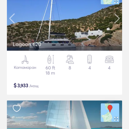
Lagoon 620
Катамаран
60 ft
8
4
4
18 m
$
3,933
/нощ