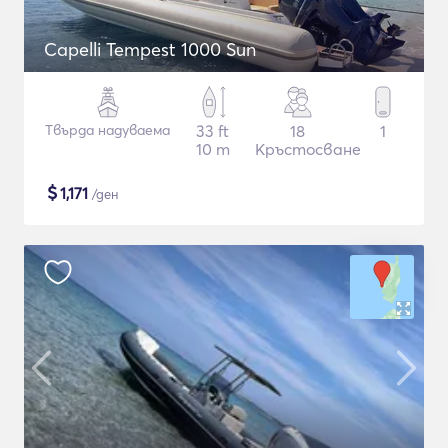
Capelli Tempest 1000 Sun
Твърда надуваема
33 ft
18
1
10 m
Кръстосване
$
1,171
/ден