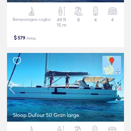
Ветроходна лодка
49 ft
8
4
4
15 m
$
579
/нощ
Sloop Dufour 50 Gran large