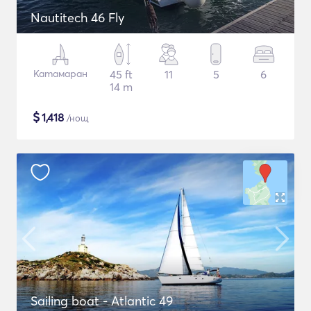
Nautitech 46 Fly
Катамаран
45 ft
11
5
6
14 m
$
1,418
/нощ
Sailing boat - Atlantic 49