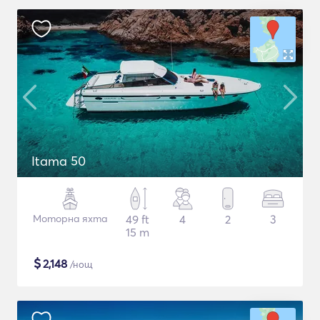
Itama 50
Моторна яхта
49 ft
4
2
3
15 m
$
2,148
/нощ