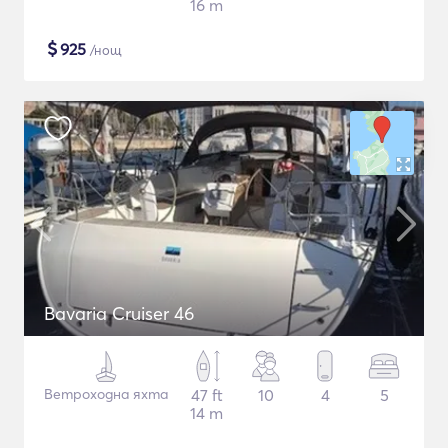
16 m
$
925
/нощ
Bavaria Cruiser 46
Ветроходна яхта
47 ft
10
4
5
14 m