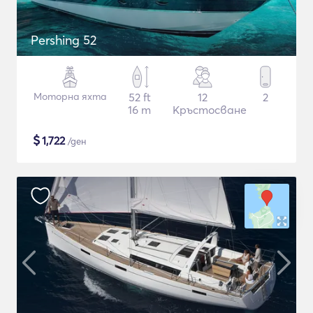
Pershing 52
Моторна яхта
52 ft
12
2
16 m
Кръстосване
$
1,722
/ден