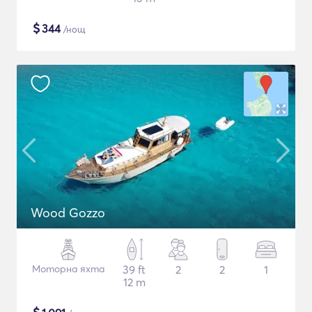
$
344
/нощ
Wood Gozzo
Моторна яхта
39 ft
2
2
1
12 m