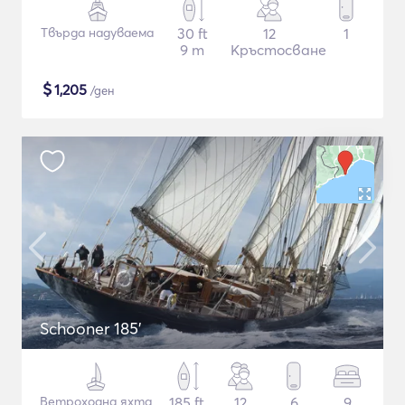
Твърда надуваема
30 ft
12
1
9 m
Кръстосване
$
1,205
/ден
Schooner 185'
Ветроходна яхта
185 ft
12
6
9