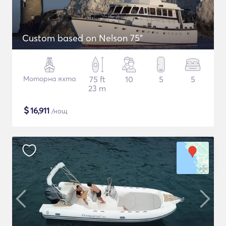
Custom based on Nelson 75"
Моторна яхта
75 ft
10
5
5
23 m
$
16,911
/нощ