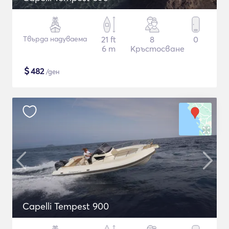
Твърда надуваема
21 ft
8
0
6 m
Кръстосване
$
482
/ден
Capelli Tempest 900