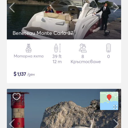
Beneteau Monte Carlo 37
Моторна яхта
39 ft
8
0
12 m
Кръстосване
$
1,137
/ден