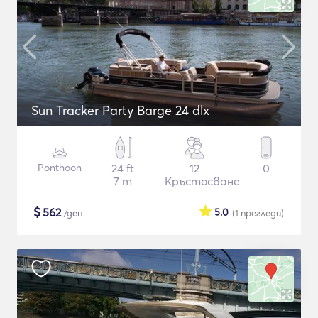
Sun Tracker Party Barge 24 dlx
Ponthoon
24 ft
12
0
7 m
Кръстосване
$
562
5.0
/ден
(1
прегледи
)