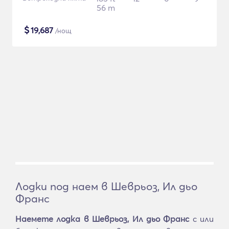
56 m
$
19,687
/нощ
Лодки под наем в Шеврьоз, Ил дьо
Франс
Наемете лодка в Шеврьоз, Ил дьо Франс
с или