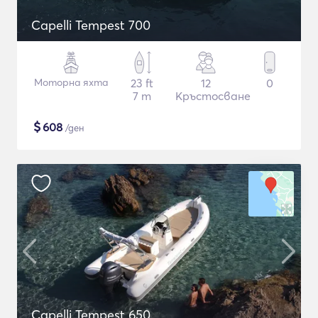
Capelli Tempest 700
Моторна яхта
23 ft
12
0
7 m
Кръстосване
$
608
/ден
Capelli Tempest 650