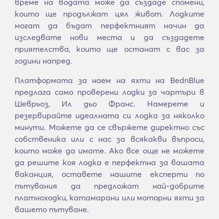
време на водата може да създаде спомени,
които ще продължат цял живот. Лодките
могат да бъдат перфектният начин да
изследвате нови места и да създадете
приятелства, които ще останат с вас за
години напред.
Платформата за наем на яхти на BednBlue
предлага само проверени лодки за чартъри в
Шеврьоз, Ил дьо Франс. Намерете и
резервирайте идеалната си лодка за няколко
минути. Можете да се свържете директно със
собственика или с нас за всякакви въпроси,
които може да имате. Ако все още не можете
да решите коя лодка е перфектна за вашата
ваканция, оставете нашите експерти по
пътувания да предложат най-добрите
платноходки, катамарани или моторни яхти за
вашето пътуване.