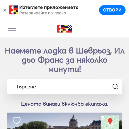
Изтеглете приложението
×
ОТВОРИ
Резервирайте по-лесно
Наемете лодка в Шеврьоз, Ил
дьо Франс за няколко
минути!
Търсене
Цената винаги включва екипажа.