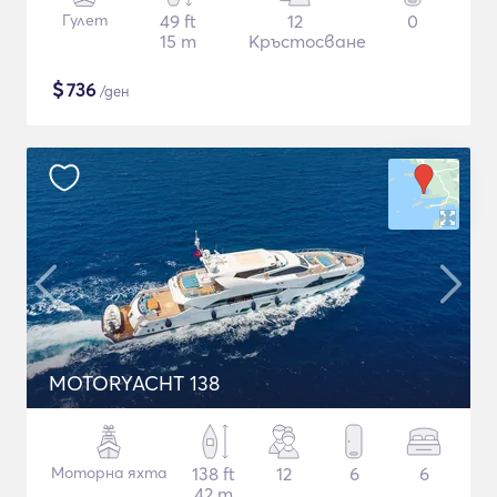
Гулет
49 ft
12
0
15 m
Кръстосване
$
736
/ден
MOTORYACHT 138
Моторна яхта
138 ft
12
6
6
42 m