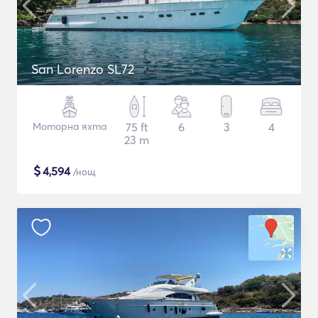
San Lorenzo SL72
Моторна яхта
75 ft
6
3
4
23 m
$
4,594
/нощ