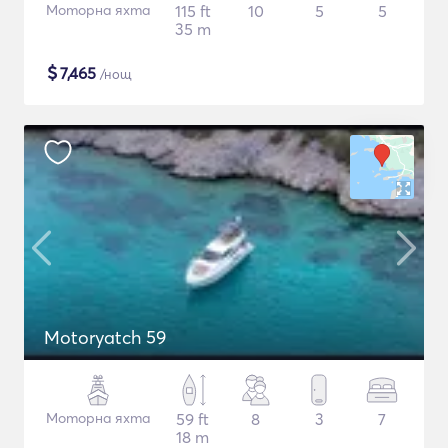
Моторна яхта
115 ft
10
5
5
35 m
$
7,465
/нощ
Motoryatch 59
Моторна яхта
59 ft
8
3
7
18 m