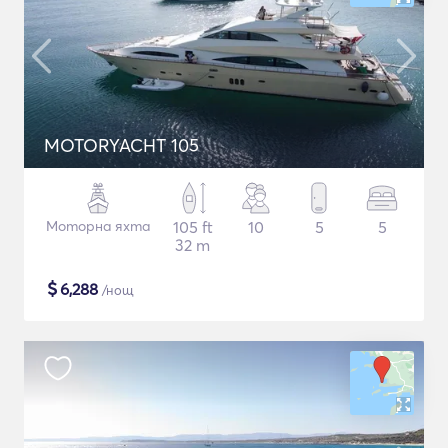
MOTORYACHT 105
Моторна яхта
105 ft
10
5
5
32 m
$
6,288
/нощ