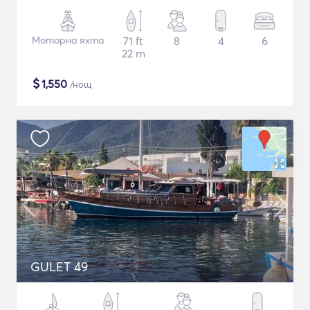
Моторна яхта
71 ft
8
4
6
22 m
$
1,550
/нощ
GULET 49