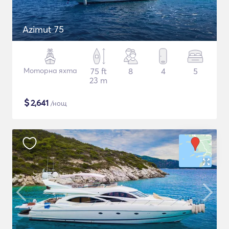
Azimut 75
Моторна яхта
75 ft
8
4
5
23 m
$
2,641
/нощ