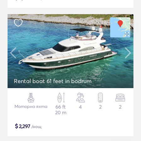
Rental boat 61 feet in bodrum
Моторна яхта
66 ft
4
2
2
20 m
$
2,297
/нощ