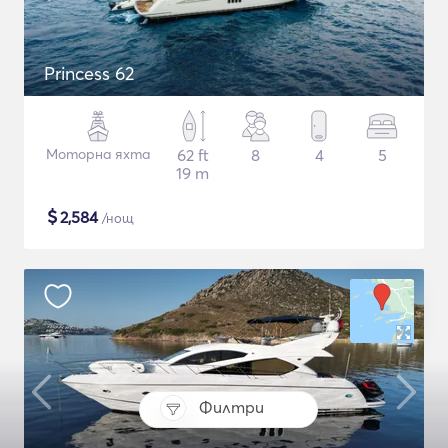
Princess 62
Моторна яхта
62 ft
8
4
5
19 m
$
2,584
/нощ
Филтри