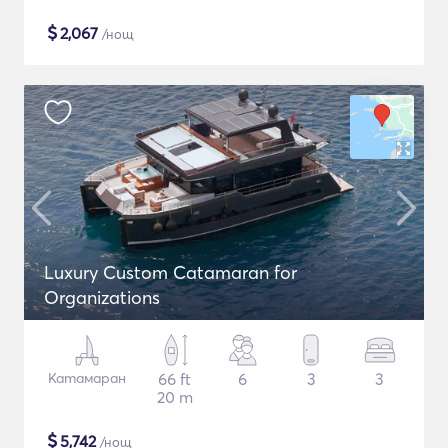
$
2,067
/нощ
Luxury Custom Catamaran for
Organizations
Катамаран
66 ft
6
3
3
20 m
$
5,742
/нощ