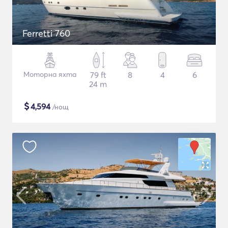
Ferretti 760
Моторна яхта
79 ft
8
4
6
24 m
$
4,594
/нощ