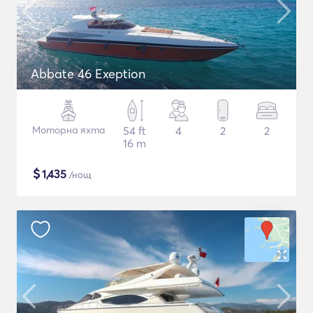
Abbate 46 Exeption
Моторна яхта
54 ft
4
2
2
16 m
$
1,435
/нощ