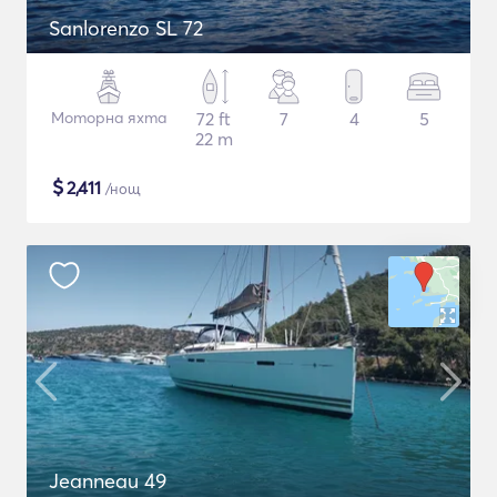
Sanlorenzo SL 72
Моторна яхта
72 ft
7
4
5
22 m
$
2,411
/нощ
Jeanneau 49