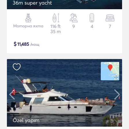
36m super yacht
Моторна яхта
116 ft
9
4
7
35 m
$
11,485
/нощ
Özel yapım