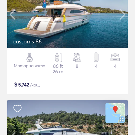
customs 86
Моторна яхта
86 ft
8
4
4
26 m
$
5,742
/нощ