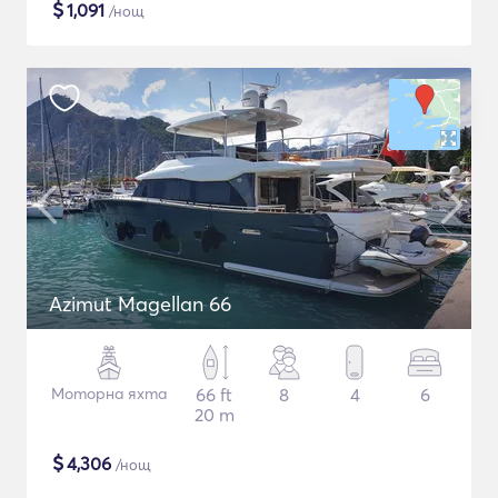
$
1,091
/нощ
Azimut Magellan 66
Моторна яхта
66 ft
8
4
6
20 m
$
4,306
/нощ