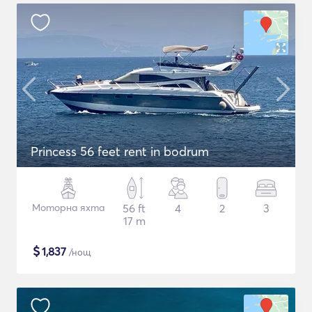
Princess 56 feet rent in bodrum
Моторна яхта
56 ft
4
2
3
17 m
$
1,837
/нощ