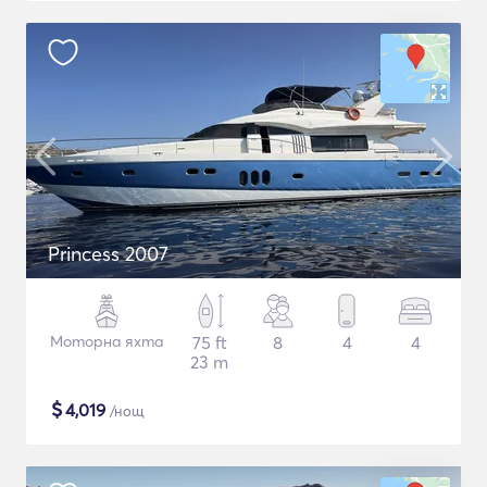
Princess 2007
Моторна яхта
75 ft
8
4
4
23 m
$
4,019
/нощ