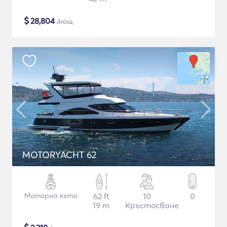
$
28,804
/нощ
MOTORYACHT 62
Моторна яхта
62 ft
10
0
19 m
Кръстосване