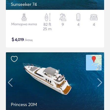
Sunseeker 74
Моторна яхта
82 ft
9
4
4
25 m
$
4,019
/нощ
Princess 20M