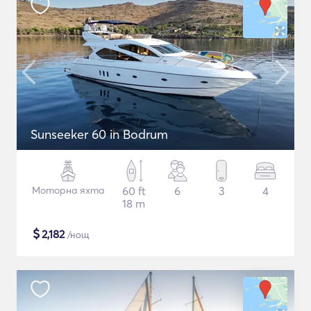
Sunseeker 60 in Bodrum
Моторна яхта
60 ft
6
3
4
18 m
$
2,182
/нощ