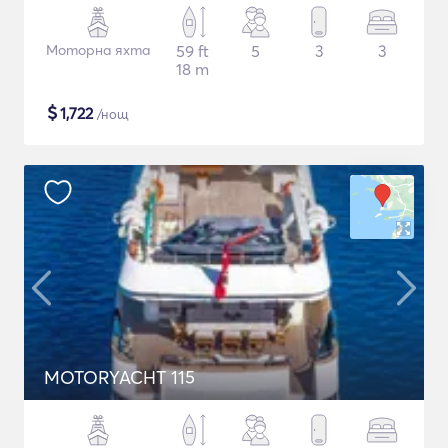
Моторна яхта
59 ft
5
3
3
18 m
$
1,722
/нощ
MOTORYACHT 115