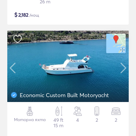
26 m
$
2,182
/нощ
Economic Custom Built Motoryacht
Моторна яхта
49 ft
4
2
2
15 m