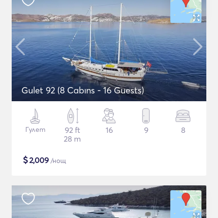
Gulet 92 (8 Cabıns - 16 Guests)
Гулет
92 ft
16
9
8
28 m
$
2,009
/нощ