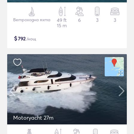
Ветроходна яхта
49 ft
6
3
3
15 m
$
792
/нощ
Motoryacht 27m