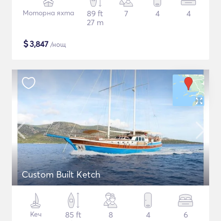
Моторна яхта
89 ft
7
4
4
27 m
$
3,847
/нощ
Custom Built Ketch
Кеч
85 ft
8
4
6