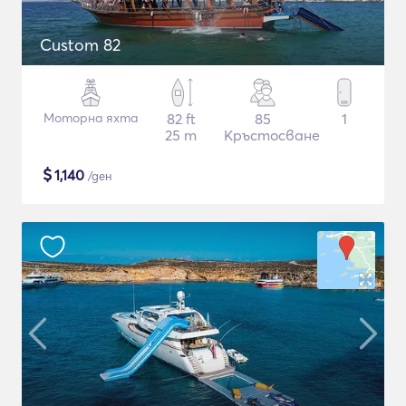
Custom 82
Моторна яхта
82 ft
85
1
25 m
Кръстосване
$
1,140
/ден