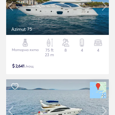
Azimut 75
Моторна яхта
75 ft
8
4
4
23 m
$
2,641
/нощ