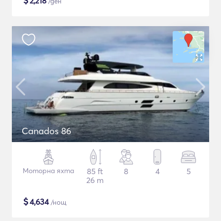
$
2,218
/ден
Canados 86
Моторна яхта
85 ft
8
4
5
26 m
$
4,634
/нощ