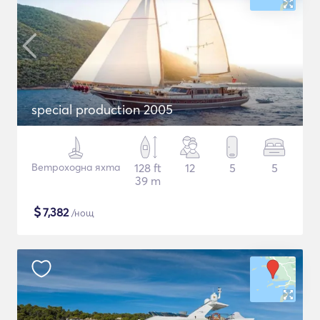
special production 2005
Ветроходна яхта
128 ft
12
5
5
39 m
$
7,382
/нощ