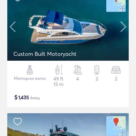
Custom Built Motoryacht
Моторна яхта
49 ft
4
2
2
15 m
$
1,435
/нощ