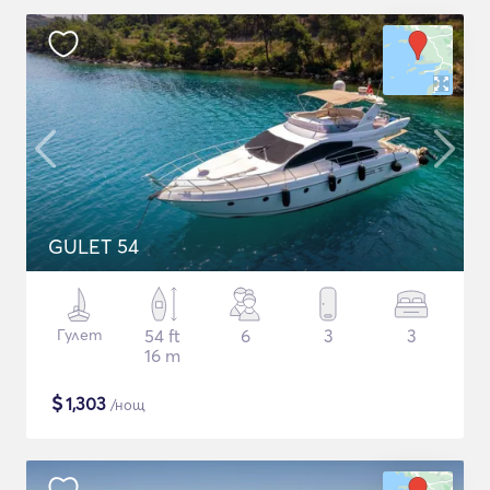
GULET 54
Гулет
54 ft
6
3
3
16 m
$
1,303
/нощ