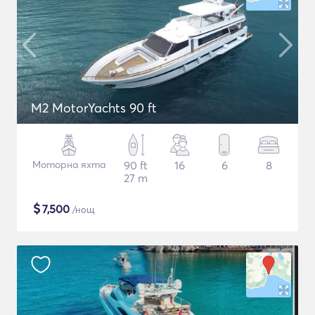
M2 MotorYachts 90 ft
Моторна яхта
90 ft
16
6
8
27 m
$
7,500
/нощ