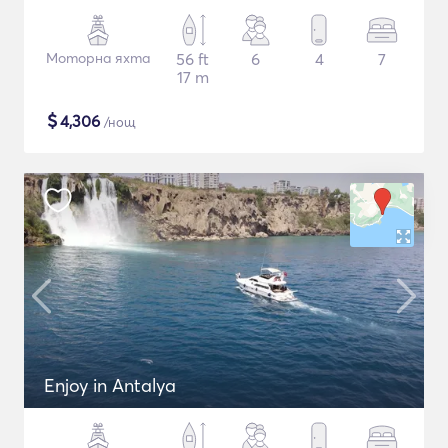
Моторна яхта
56 ft
6
4
7
17 m
$
4,306
/нощ
Enjoy in Antalya