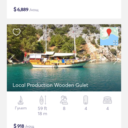
$
6,889
/нощ
Local Production Wooden Gulet
Гулет
59 ft
8
4
4
18 m
$
918
/нощ