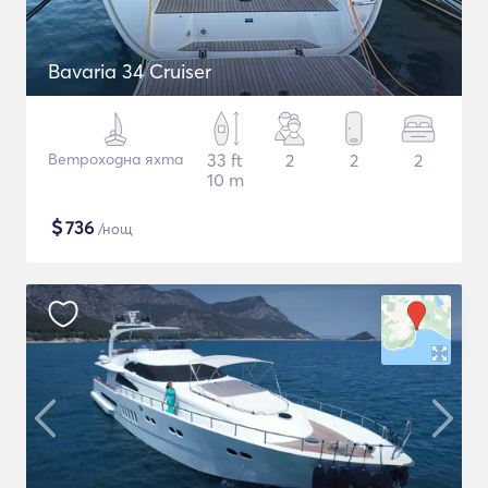
Bavaria 34 Cruiser
Ветроходна яхта
33 ft
2
2
2
10 m
$
736
/нощ