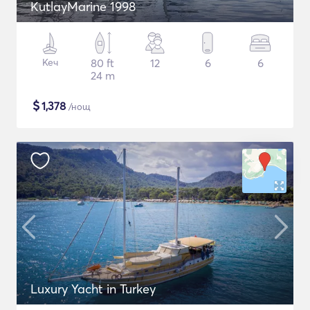
KutlayMarine 1998
Кеч
80 ft
12
6
6
24 m
$
1,378
/нощ
Luxury Yacht in Turkey