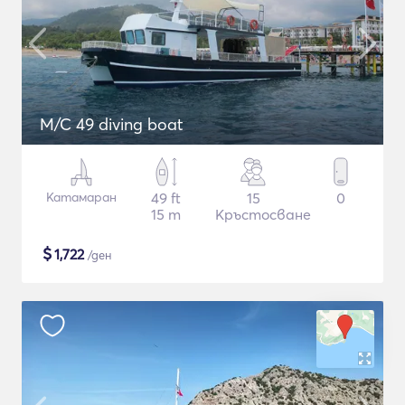
M/C 49 diving boat
Катамаран
49 ft
15
0
15 m
Кръстосване
$
1,722
/ден