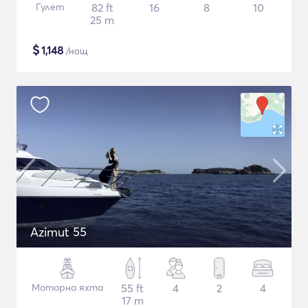
Гулет
82 ft
16
8
10
25 m
$
1,148
/нощ
Azimut 55
Моторна яхта
55 ft
4
2
4
17 m