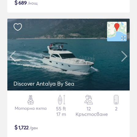
$
689
/нощ
Discover Antalya By Sea
Моторна яхта
55 ft
12
2
17 m
Кръстосване
$
1,722
/ден