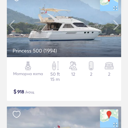
Princess 500 (1994)
Моторна яхта
50 ft
12
2
2
15 m
$
918
/нощ