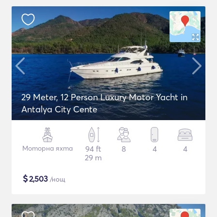
29 Meter, 12 Person Luxury Motor Yacht in
Antalya City Cente
Моторна яхта
94 ft
8
4
4
29 m
$
2,503
/нощ