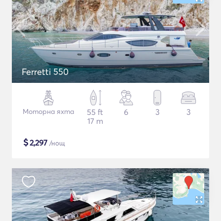
Ferretti 550
Моторна яхта
55 ft
6
3
3
17 m
$
2,297
/нощ