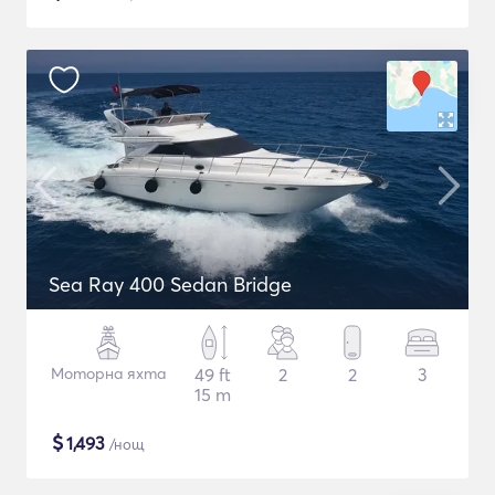
Sea Ray 400 Sedan Bridge
Моторна яхта
49 ft
2
2
3
15 m
$
1,493
/нощ