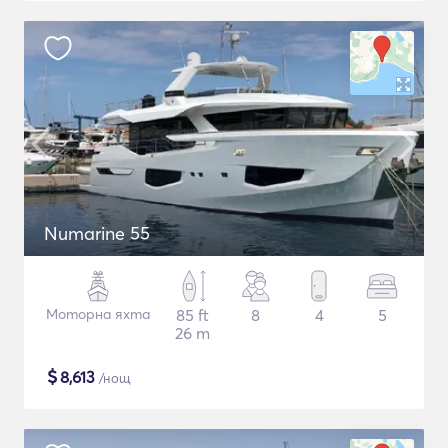
Numarine 55
Моторна яхта
85 ft
8
4
5
26 m
$
8,613
/нощ