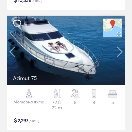
$
10,336
/нощ
Azimut 75
Моторна яхта
72 ft
8
4
5
22 m
$
2,297
/нощ