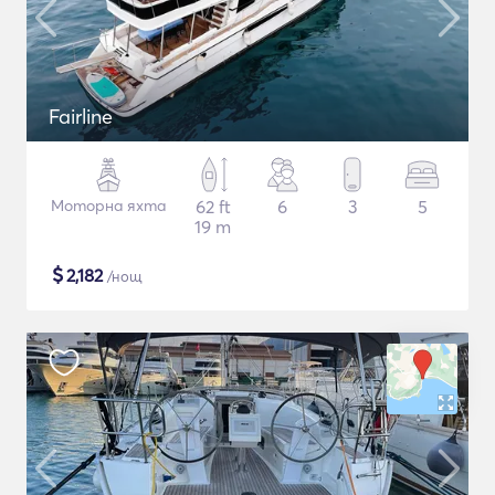
Fairline
Моторна яхта
62 ft
6
3
5
19 m
$
2,182
/нощ