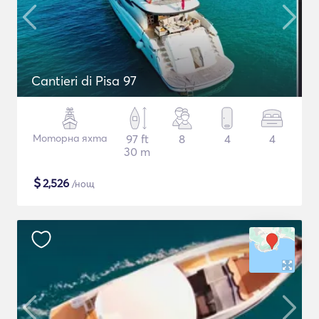
Cantieri di Pisa 97
Моторна яхта
97 ft
8
4
4
30 m
$
2,526
/нощ