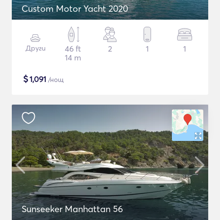
Custom Motor Yacht 2020
Други
46 ft
2
1
1
14 m
$
1,091
/нощ
Sunseeker Manhattan 56