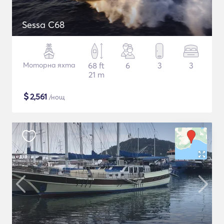
Sessa C68
Моторна яхта
68 ft
6
3
3
21 m
$
2,561
/нощ