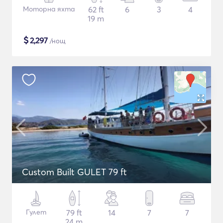
Моторна яхта
62 ft
6
3
4
19 m
$
2,297
/нощ
Custom Built GULET 79 ft
Гулет
79 ft
14
7
7
24 m