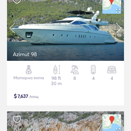
Azimut 98
Моторна яхта
98 ft
8
4
4
30 m
$
7,637
/нощ