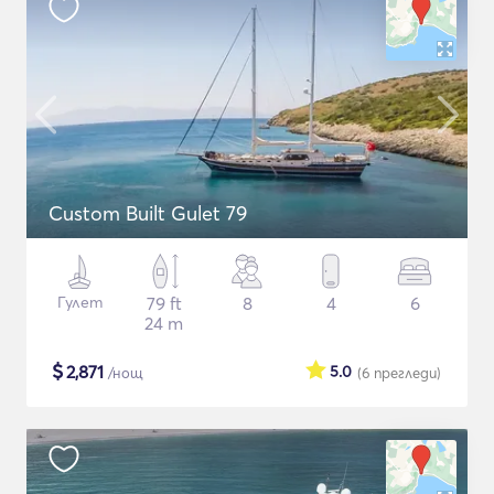
Custom Built Gulet 79
Гулет
79 ft
8
4
6
24 m
$
2,871
5.0
/нощ
(6
прегледи
)