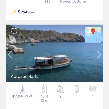
14 m
Кръстосване
$
294
/ден
Adrasan 43 ft
Традиционен
43 ft
2
1
1
13 m