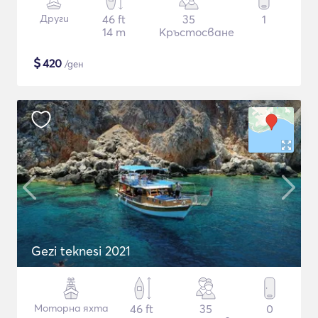
Други
46 ft
35
1
14 m
Кръстосване
$
420
/ден
Gezi teknesi 2021
Моторна яхта
46 ft
35
0