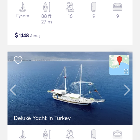
Гулет
88 ft
16
9
9
27 m
$
1,148
/нощ
Deluxe Yacht in Turkey