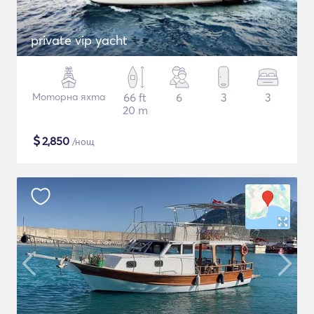
private vip yacht
Моторна яхта
66 ft
6
3
3
20 m
$
2,850
/нощ