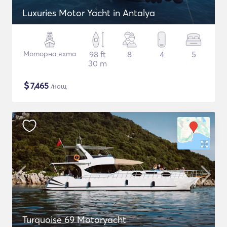
Luxuries Motor Yacht in Antalya
Моторна яхта
98 ft
8
4
5
30 m
$
7,465
/нощ
Turquoise 69 Motoryacht