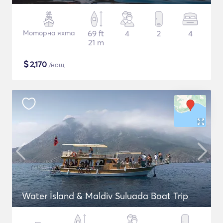
Моторна яхта
69 ft
4
2
4
21 m
$
2,170
/нощ
Water İsland & Maldiv Suluada Boat Trip