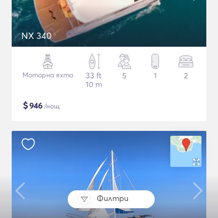
NX 340
Моторна яхта
33 ft
5
1
2
10 m
$
946
/нощ
Филтри