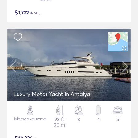
$
1,722
/нощ
Luxury Motor Yacht in Antalya
Моторна яхта
98 ft
8
4
5
30 m