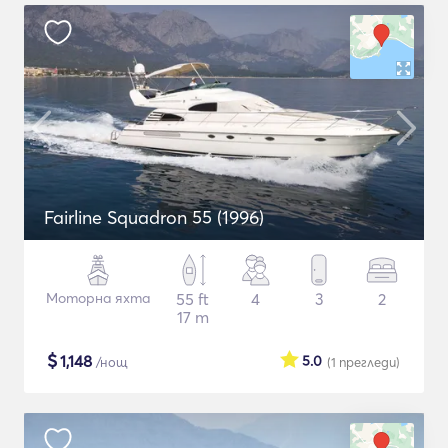
Fairline Squadron 55 (1996)
Моторна яхта
55 ft
4
3
2
17 m
$
1,148
5.0
/нощ
(1
прегледи
)