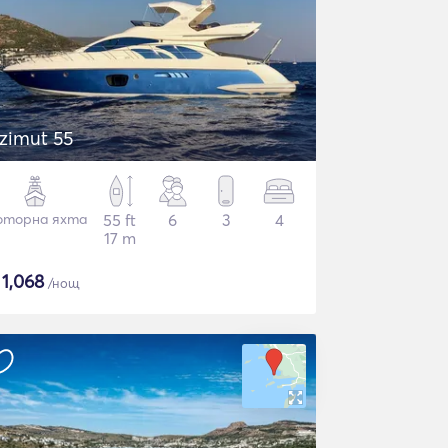
zimut 55
торна яхта
55 ft
6
3
4
17 m
$
1,068
/нощ