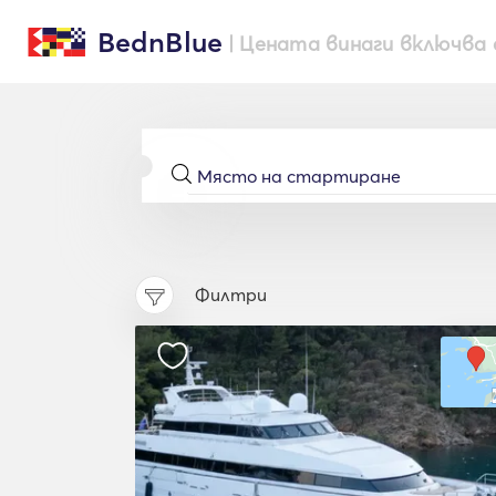
BednBlue
| Цената винаги включва 
Филтри