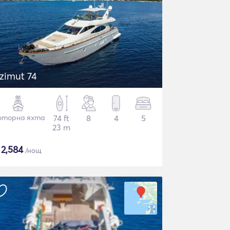
zimut 74
торна яхта
74 ft
8
4
5
23 m
$
2,584
/нощ