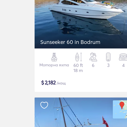
Sunseeker 60 in Bodrum
Моторна яхта
60 ft
6
3
4
18 m
$
2,182
/нощ