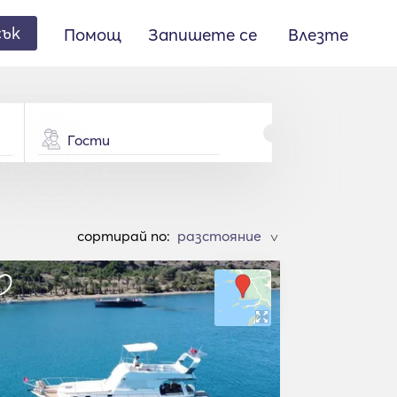
сък
Помощ
Запишете се
Влезте
Гости
cортирай по:
>