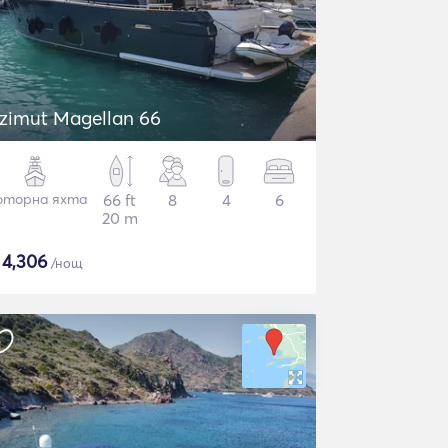
zimut Magellan 66
торна яхта
66 ft
8
4
6
20 m
$
4,306
/нощ