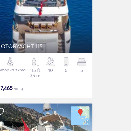
OTORYACHT 115
торна яхта
115 ft
10
5
5
35 m
$
7,465
/нощ