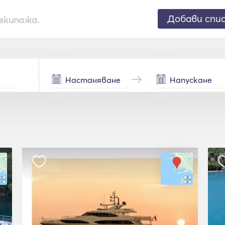
Добави спи
екипажа.