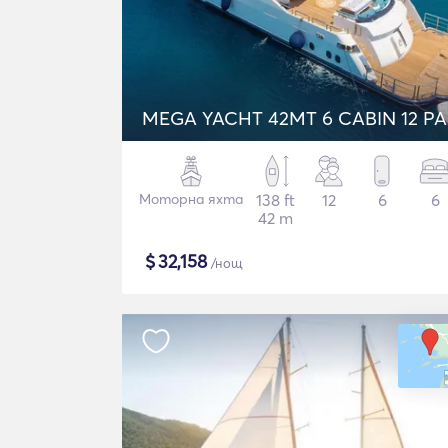
MEGA YACHT 42MT 6 CABIN 12 P
Моторна яхта
138 ft
12
6
6
42 m
$
32,158
/нощ