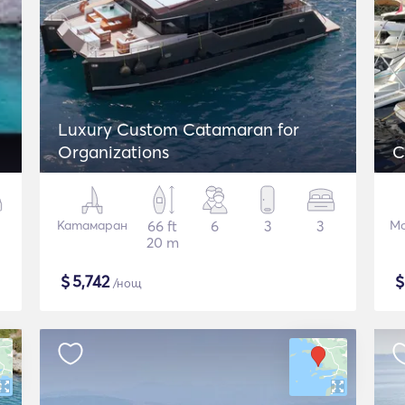
Luxury Custom Catamaran for
Organizations
C
Катамаран
66 ft
6
3
3
Мо
20 m
$
5,742
/нощ