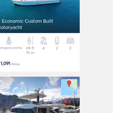
Economic Custom Built
otoryacht
торна яхта
49 ft
4
2
2
15 m
$
1,091
/нощ