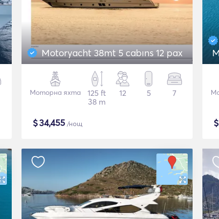
Motoryacht 38mt 5 cabıns 12 pax
M
Моторна яхта
125 ft
12
5
7
Мо
38 m
$
34,455
/нощ