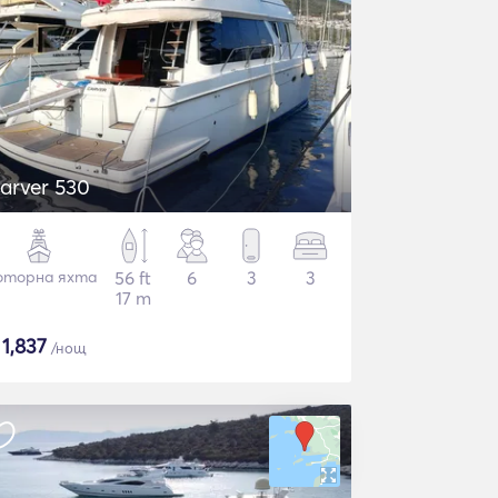
arver 530
торна яхта
56 ft
6
3
3
17 m
$
1,837
/нощ