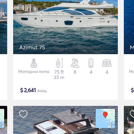
Azimut 75
M
Моторна яхта
75 ft
8
4
4
Мо
23 m
$
2,641
/нощ