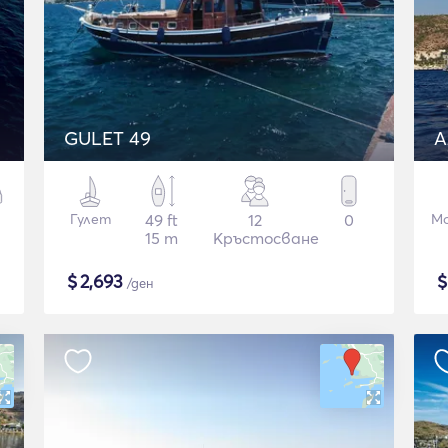
GULET 49
A
Гулет
49 ft
12
0
Мо
15 m
Кръстосване
$
2,693
/ден