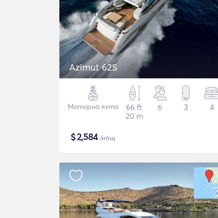
Azimut 62S
Моторна яхта
66 ft
6
3
4
20 m
$
2,584
/нощ