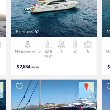
Princess 62
M
Моторна яхта
62 ft
8
4
5
Мо
19 m
$
2,584
/нощ