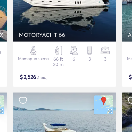
AX
MOTORYACHT 66
A
Моторна яхта
66 ft
6
3
3
Мо
20 m
$
2,526
/нощ