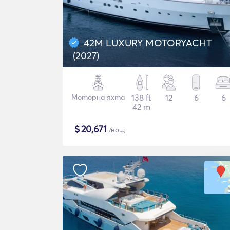
42M LUXURY MOTORYACHT
(2027)
Моторна яхта
138 ft
12
6
6
42 m
$
20,671
/нощ