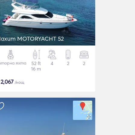
axum MOTORYACHT 52
торна яхта
52 ft
4
2
2
16 m
$
2,067
/нощ