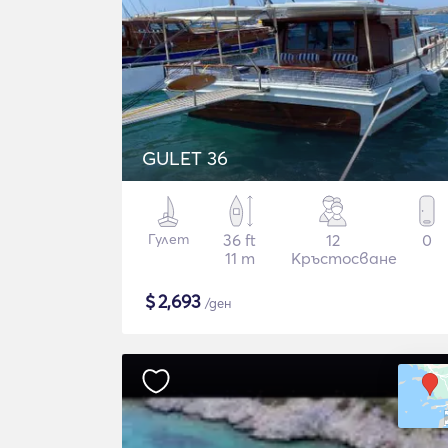
GULET 36
Гулет
36 ft
12
0
11 m
Кръстосване
$
2,693
/ден