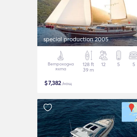
special production 2005
Ветроходна
128 ft
12
5
5
яхта
39 m
$
7,382
/нощ