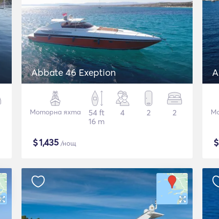
Abbate 46 Exeption
A
Моторна яхта
54 ft
4
2
2
Мо
16 m
$
1,435
/нощ