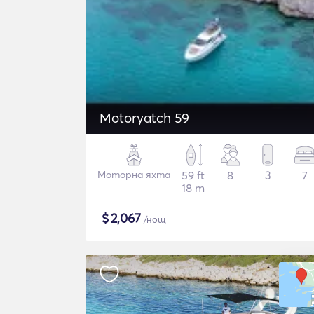
Motoryatch 59
Моторна яхта
59 ft
8
3
7
18 m
$
2,067
/нощ