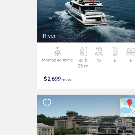
River
Моторна яхта
82 ft
12
6
6
25 m
$
2,699
/нощ