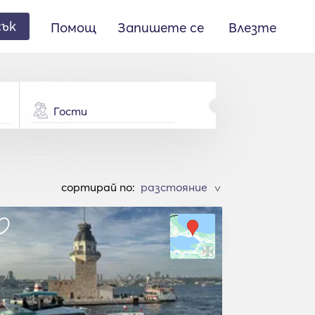
сък
Помощ
Запишете се
Влезте
Гости
cортирай по:
>