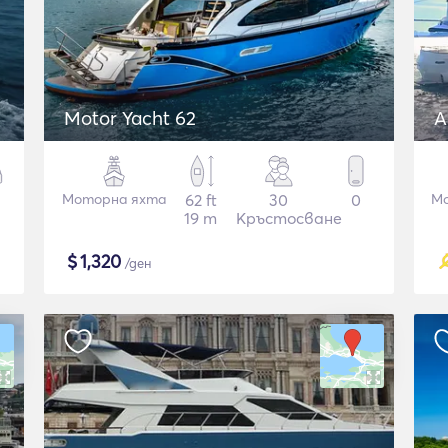
Motor Yacht 62
A
Моторна яхта
62 ft
30
0
Мо
19 m
Кръстосване
$
1,320
/ден