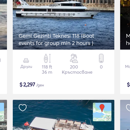
Gemi Gezinti Teknesi 118 (Boat
M
events for group min 2 hours )
h
Други
118 ft
200
0
Мо
36 m
Кръстосване
$
2,297
/ден