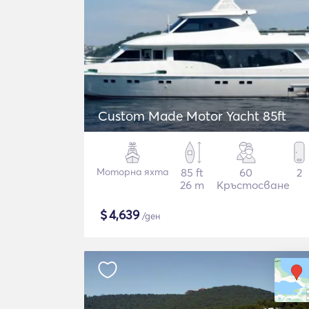
Custom Made Motor Yacht 85ft
Моторна яхта
85 ft
60
2
26 m
Кръстосване
$
4,639
/ден