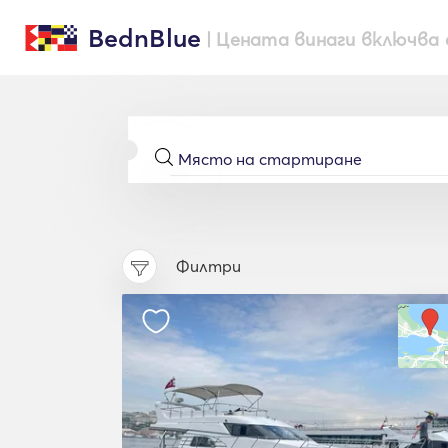
BednBlue
| Цената винаги включва 
Филтри