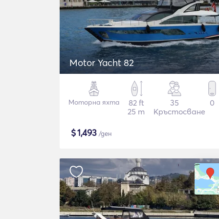
Motor Yacht 82
Моторна яхта
82 ft
35
0
25 m
Кръстосване
$
1,493
/ден