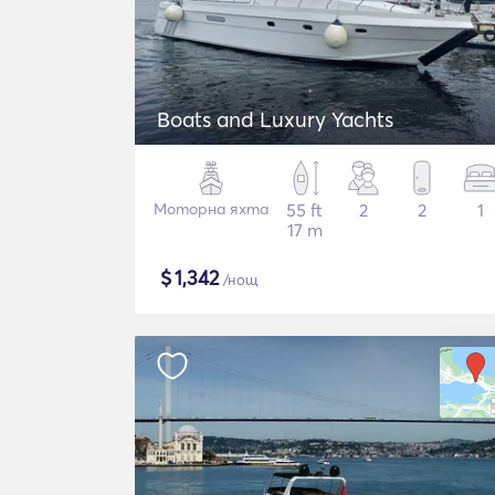
Boats and Luxury Yachts
Моторна яхта
55 ft
2
2
1
17 m
$
1,342
/нощ