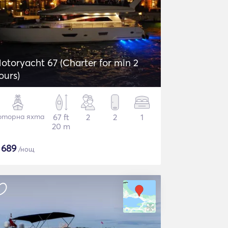
otoryacht 67 (Charter for min 2
ours)
торна яхта
67 ft
2
2
1
20 m
$
689
/нощ