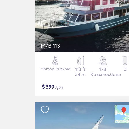
M/B 113
Моторна яхта
113 ft
178
0
34 m
Кръстосване
$
399
/ден