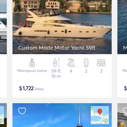
Custom Made Motor Yacht 59ft
M
Моторна яхта
59 ft
4
2
3
М
18 m
$
1,722
/нощ