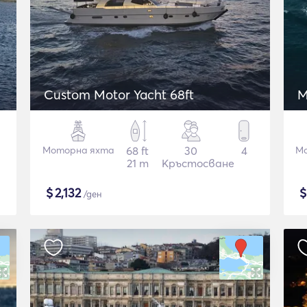
Custom Motor Yacht 68ft
M
Моторна яхта
68 ft
30
4
Мо
21 m
Кръстосване
$
2,132
/ден