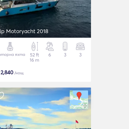
ip Motoryacht 2018
торна яхта
52 ft
6
3
3
16 m
$
2,840
/нощ