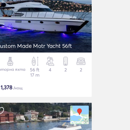
ustom Made Motr Yacht 56ft
торна яхта
56 ft
4
2
2
17 m
$
1,378
/нощ