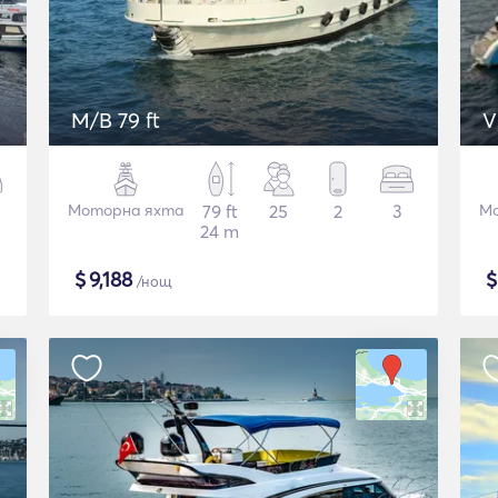
M/B 79 ft
V
Моторна яхта
79 ft
25
2
3
Мо
24 m
$
9,188
/нощ