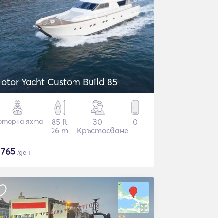
otor Yacht Custom Build 85
оторна яхта
85 ft
30
0
26 m
Кръстосване
$
765
/ден