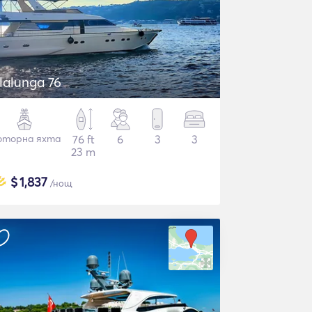
lalunga 76
торна яхта
76 ft
6
3
3
23 m
$
1,837
/нощ