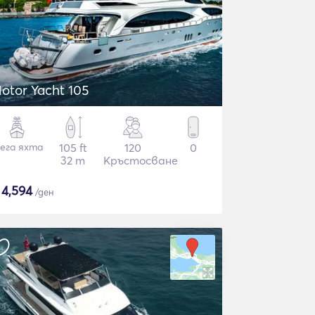
otor Yacht 105
ега яхта
105 ft
120
0
32 m
Кръстосване
$
4,594
/ден