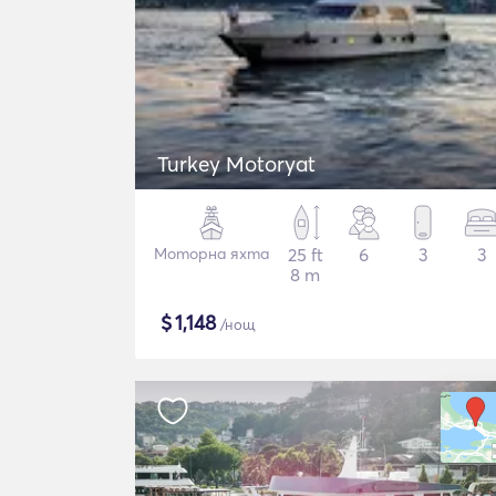
Turkey Motoryat
Моторна яхта
25 ft
6
3
3
8 m
$
1,148
/нощ