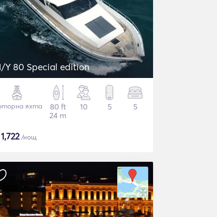
/Y 80 Special edition
торна яхта
80 ft
10
5
5
24 m
$
1,722
/нощ