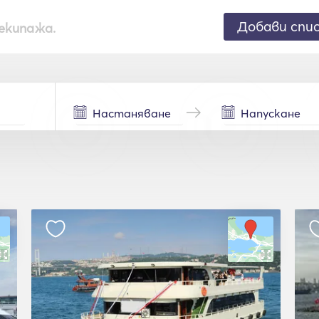
Добави спи
екипажа.