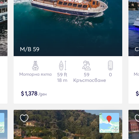
M/B 59
C
Моторна яхта
59 ft
59
0
Мо
18 m
Кръстосване
$
1,378
/ден