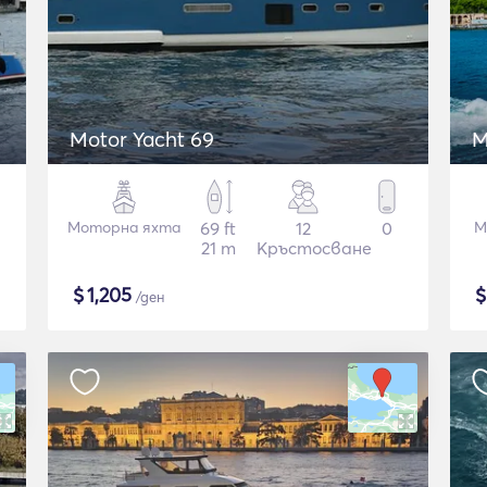
Motor Yacht 69
M
Моторна яхта
69 ft
12
0
М
21 m
Кръстосване
$
1,205
/ден