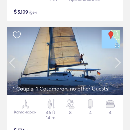
$
5,109
/ден
1 Couple, 1 Catamaran, no other Guests!
Катамаран
46 ft
8
4
4
14 m