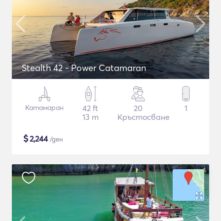
Stealth 42 - Power Catamaran
Катамаран
42 ft
20
1
13 m
Кръстосване
$
2,244
/ден