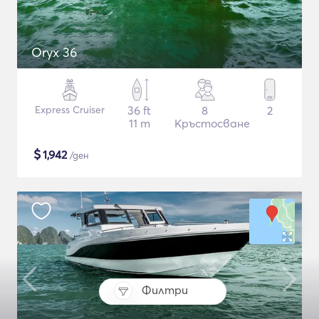
Oryx 36
Express Cruiser
36 ft
8
2
11 m
Кръстосване
$
1,942
/ден
Филтри