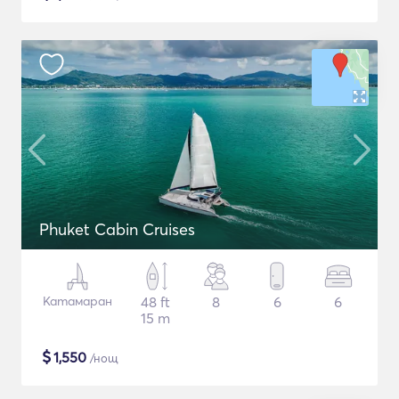
Phuket Cabin Cruises
Катамаран
48 ft
8
6
6
15 m
$
1,550
/нощ