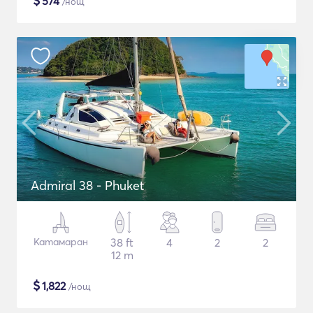
$
574
/нощ
Admiral 38 - Phuket
Катамаран
38 ft
4
2
2
12 m
$
1,822
/нощ