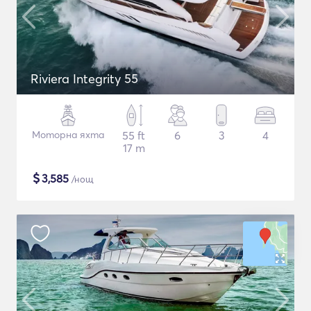
Riviera Integrity 55
Моторна яхта
55 ft
6
3
4
17 m
$
3,585
/нощ