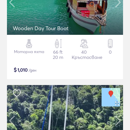
Wooden Day Tour Boat
Моторна яхта
66 ft
40
0
20 m
Кръстосване
$
1,010
/ден