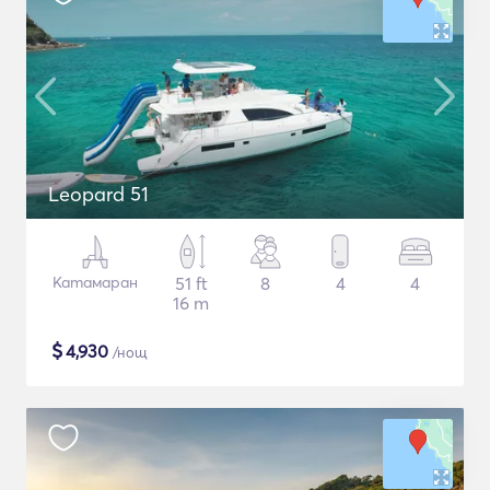
Leopard 51
Катамаран
51 ft
8
4
4
16 m
$
4,930
/нощ