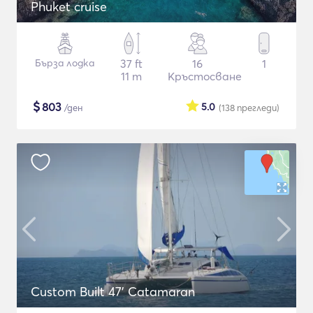
Phuket cruise
Бърза лодка
37 ft
16
1
11 m
Кръстосване
$
803
5.0
/ден
(138
прегледи
)
Custom Built 47' Catamaran