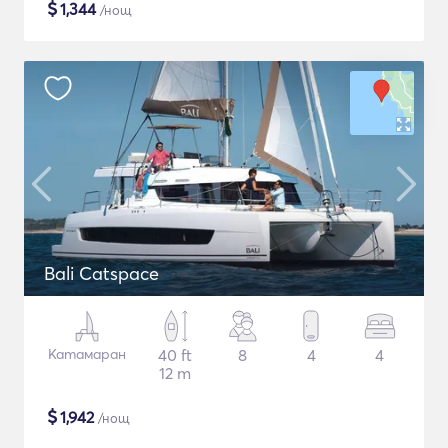
$
1,344
/нощ
Bali Catspace
Катамаран
40 ft
8
4
4
12 m
$
1,942
/нощ