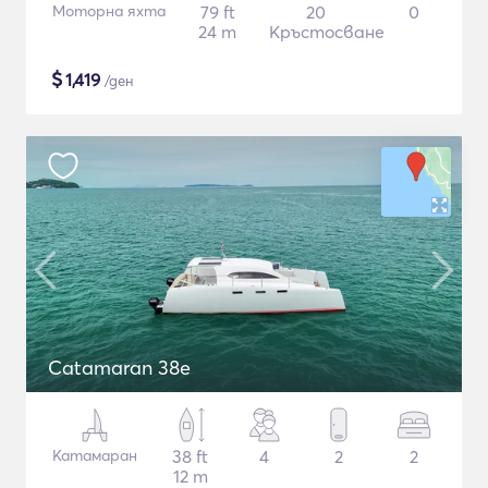
Моторна яхта
79 ft
20
0
24 m
Кръстосване
$
1,419
/ден
Catamaran 38e
Катамаран
38 ft
4
2
2
12 m