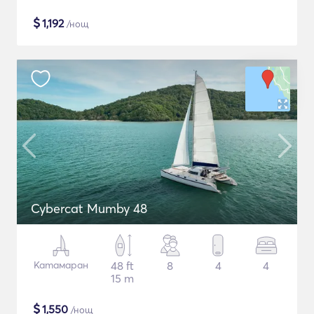
$
1,192
/нощ
Cybercat Mumby 48
Катамаран
48 ft
8
4
4
15 m
$
1,550
/нощ