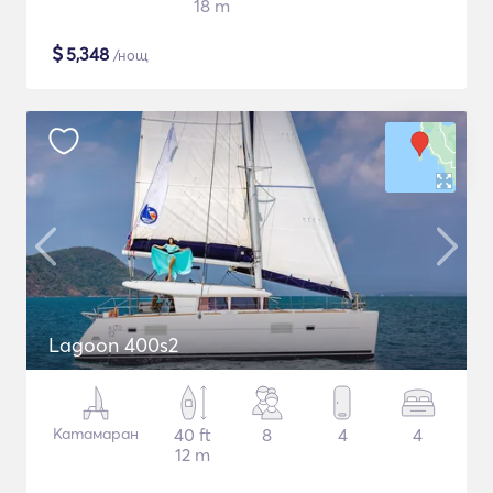
18 m
$
5,348
/нощ
Lagoon 400s2
Катамаран
40 ft
8
4
4
12 m