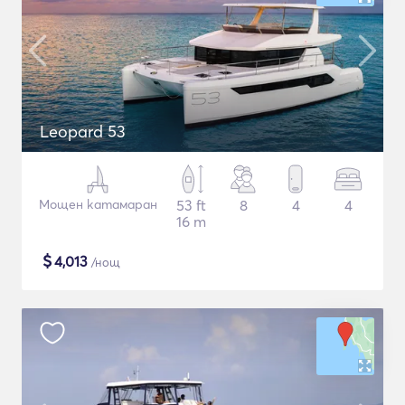
Leopard 53
Мощен катамаран
53 ft
8
4
4
16 m
$
4,013
/нощ