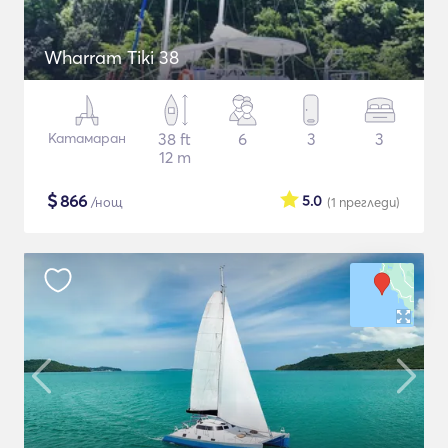
Wharram Tiki 38
Катамаран
38 ft
6
3
3
12 m
$
866
5.0
/нощ
(1
прегледи
)