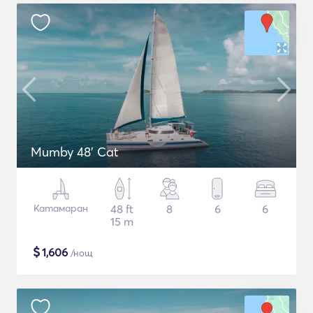
Mumby 48' Cat
Катамаран
48 ft
8
6
6
15 m
$
1,606
/нощ