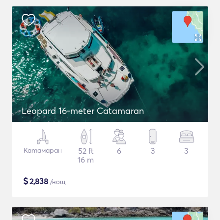
Leopard 16-meter Catamaran
Катамаран
52 ft
6
3
3
16 m
$
2,838
/нощ