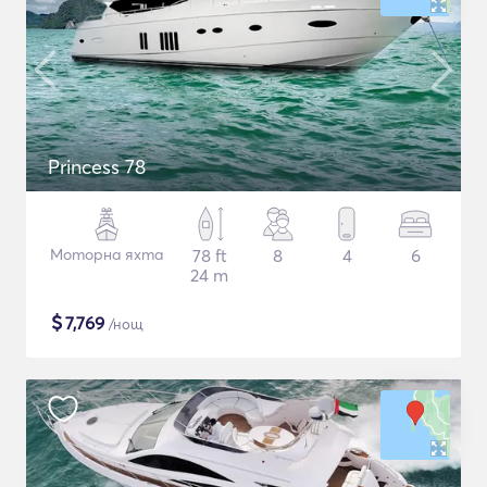
Princess 78
Моторна яхта
78 ft
8
4
6
24 m
$
7,769
/нощ