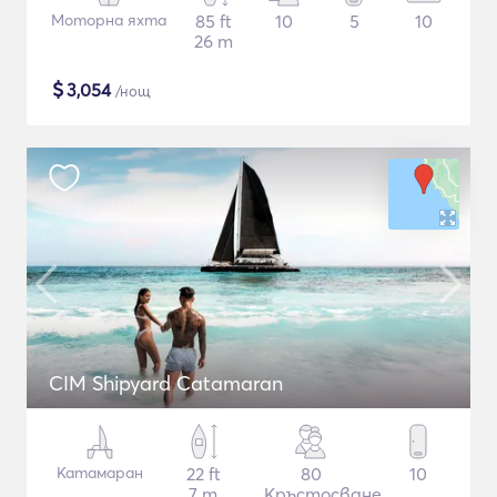
Моторна яхта
85 ft
10
5
10
26 m
$
3,054
/нощ
CIM Shipyard Catamaran
Катамаран
22 ft
80
10
7 m
Кръстосване