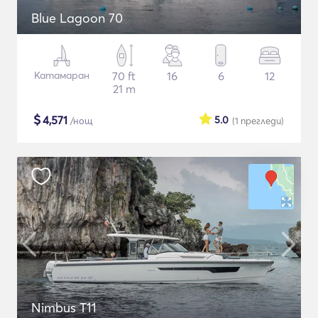
Blue Lagoon 70
Катамаран
70 ft
16
6
12
21 m
$
4,571
5.0
/нощ
(1
прегледи
)
Nimbus T11