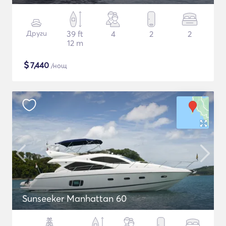
Други
39 ft
4
2
2
12 m
$
7,440
/нощ
Sunseeker Manhattan 60