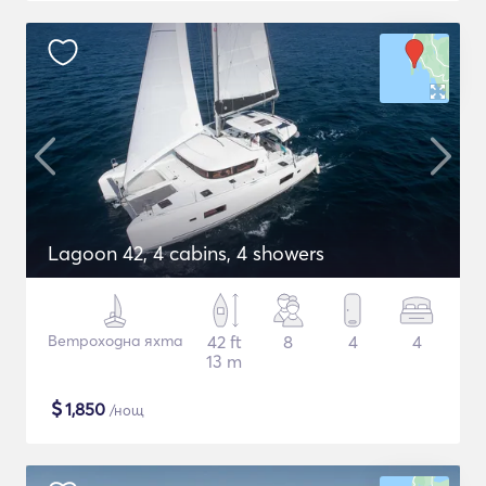
Lagoon 42, 4 cabins, 4 showers
Ветроходна яхта
42 ft
8
4
4
13 m
$
1,850
/нощ