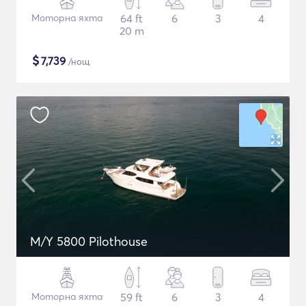
Моторна яхта
64 ft
6
3
4
20 m
$
7,739
/нощ
M/Y 5800 Pilothouse
Моторна яхта
59 ft
6
3
4