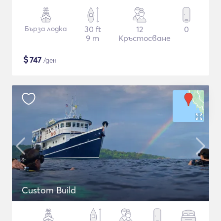
Бърза лодка
30 ft
12
0
9 m
Кръстосване
$
747
/ден
Custom Build