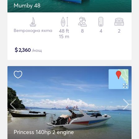
Mumby 48
Ветроходна яхта
48 ft
8
4
2
15 m
$
2,360
/нощ
Princess 140hp 2 engine