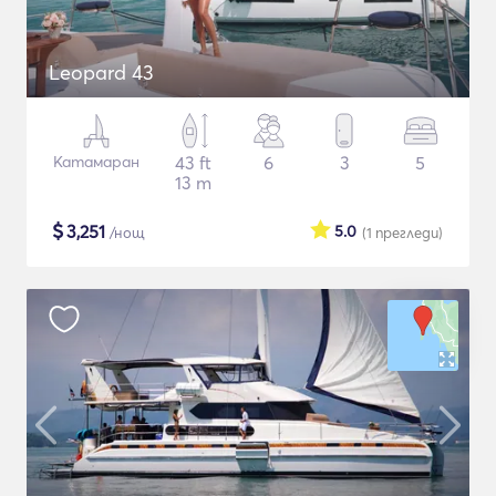
Leopard 43
Катамаран
43 ft
6
3
5
13 m
$
3,251
5.0
/нощ
(1
прегледи
)