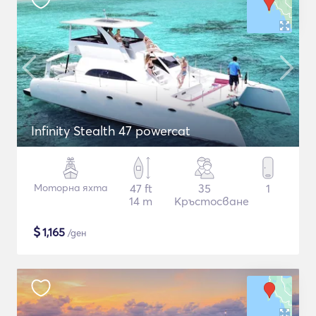
Infinity Stealth 47 powercat
Моторна яхта
47 ft
35
1
14 m
Кръстосване
$
1,165
/ден