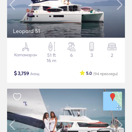
Leopard 51
Катамаран
51 ft
6
3
2
16 m
$
3,759
5.0
/нощ
(94
прегледи
)