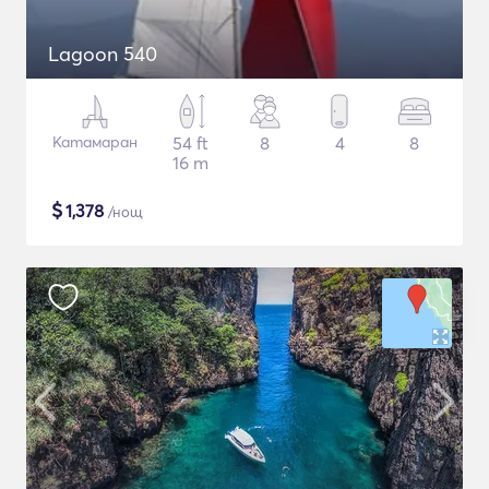
Lagoon 540
Катамаран
54 ft
8
4
8
16 m
$
1,378
/нощ