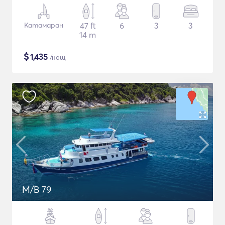
Катамаран
47 ft
6
3
3
14 m
$
1,435
/нощ
M/B 79