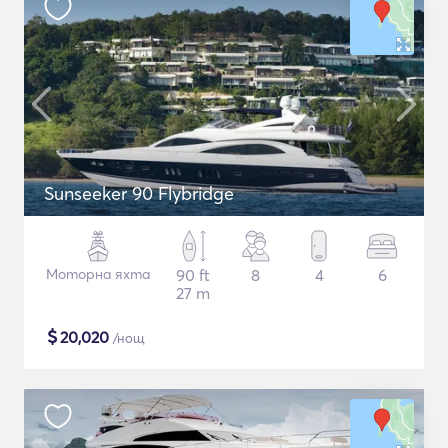
Sunseeker 90 Flybridge
Моторна яхта
90 ft
8
4
6
27 m
$
20,020
/нощ