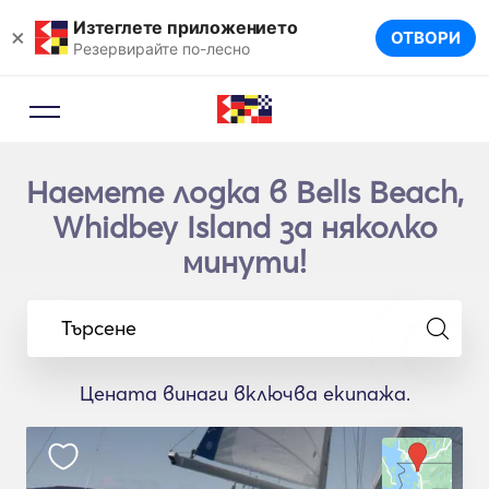
Изтеглете приложението
×
ОТВОРИ
Резервирайте по-лесно
Наемете лодка в Bells Beach,
Whidbey Island за няколко
минути!
Търсене
Цената винаги включва екипажа.