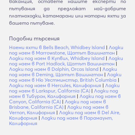
ваканция, оставете нашите експерти по
пътувания да предложат най-добрите
платноходки, катамарани или моторни яхти за
вашето пътуване.
Подобни търсения
Наеми яхти в Bells Beach, Whidbey Island
|
Лодки
под наем в Marrowstone, Щатът Вашингтон
|
Лодки под наем в Купвил, Whidbey Island
|
Лодки
под наем в Port Hadlock, Щатът Вашингтон
|
Лодки под наем в Dolphin, Orcas Island
|
Лодки
под наем в Deming, Щатът Вашингтон
|
Лодки
под наем в Ню Уестминстър, British Columbia
|
Лодки под наем в Hercules, Калифорния
|
Лодки
под наем в Larkspur, California (CA)
|
Лодки под
наем в Тибурон, Калифорния
|
Лодки под наем в
Canyon, California (CA)
|
Лодки под наем в
Brisbane, California (CA)
|
Лодки под наем в
Vernon, Калифорния
|
Лодки под наем в Del Aire,
Калифорния
|
Лодки под наем в Парамаунт,
Калифорния