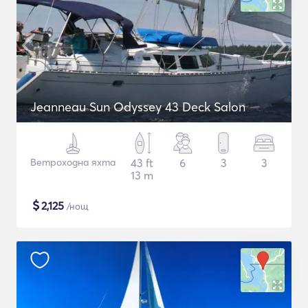
Jeanneau Sun Odyssey 43 Deck Salon
Ветроходна яхта
43 ft
6
3
3
13 m
$
2,125
/нощ