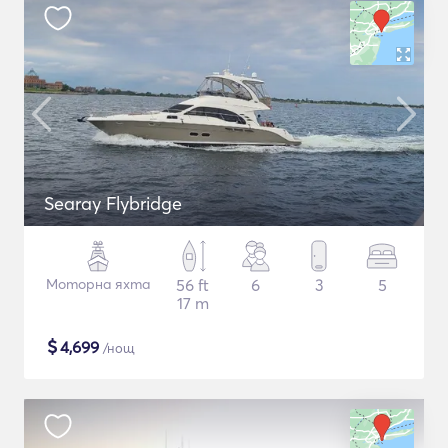
Searay Flybridge
Моторна яхта
56 ft
6
3
5
17 m
$
4,699
/нощ