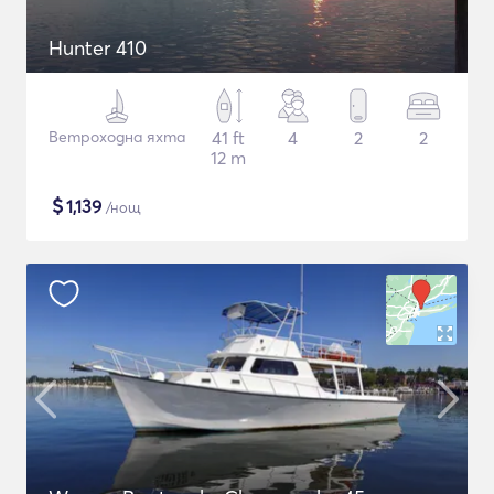
Hunter 410
Ветроходна яхта
41 ft
4
2
2
12 m
$
1,139
/нощ