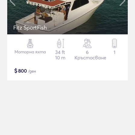
Fitz SportFish
Моторна яхта
34 ft
6
1
10 m
Кръстосване
$
800
/ден