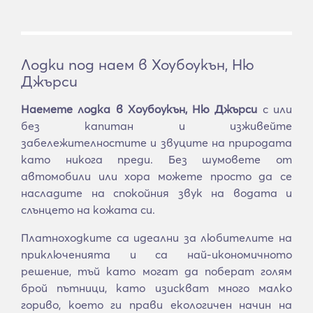
Лодки под наем в Хоубоукън, Ню
Джърси
Наемете лодка в Хоубоукън, Ню Джърси
с или
без капитан и изживейте
забележителностите и звуците на природата
като никога преди. Без шумовете от
автомобили или хора можете просто да се
насладите на спокойния звук на водата и
слънцето на кожата си.
Платноходките са идеални за любителите на
приключенията и са най-икономичното
решение, тъй като могат да поберат голям
брой пътници, като изискват много малко
гориво, което ги прави екологичен начин на