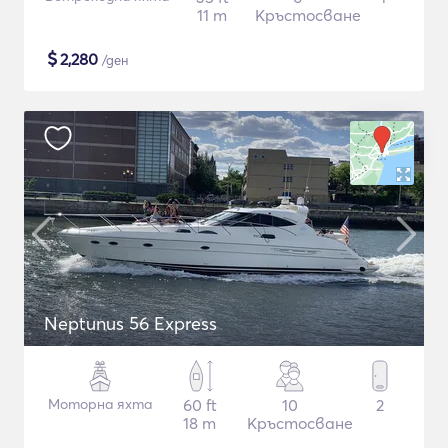
11 m
Кръстосване
$
2,280
/ден
Neptunus 56 Express
Моторна яхта
60 ft
10
2
18 m
Кръстосване