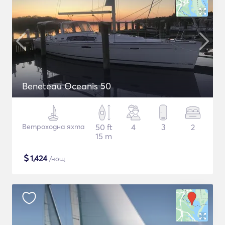
Beneteau Oceanis 50
Ветроходна яхта
50 ft
4
3
2
15 m
$
1,424
/нощ