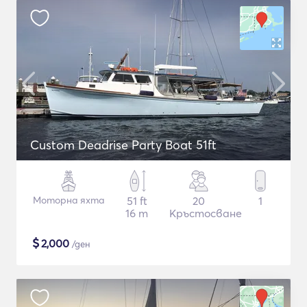
Custom Deadrise Party Boat 51ft
Моторна яхта
51 ft
20
1
16 m
Кръстосване
$
2,000
/ден