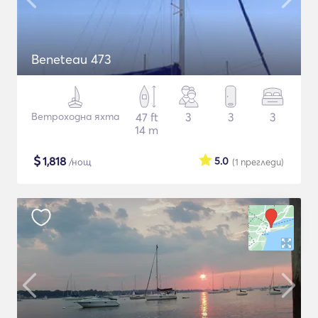
Beneteau 473
Ветроходна яхта
47 ft
3
3
3
14 m
$
1,818
5.0
/нощ
(1
прегледи
)