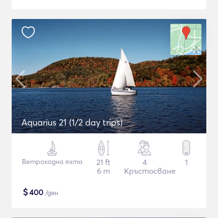
Aquarius 21 (1/2 day trips)
Ветроходна яхта
21 ft
4
1
6 m
Кръстосване
$
400
/ден