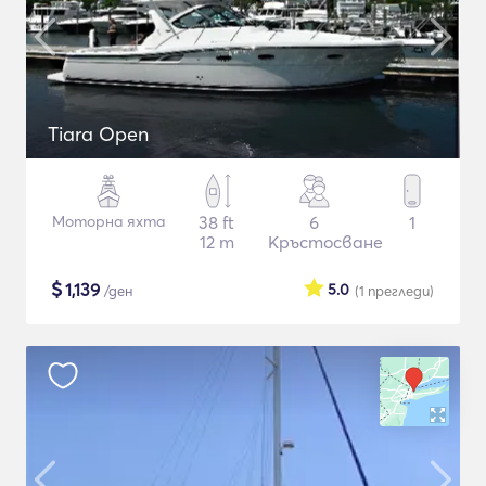
Tiara Open
Моторна яхта
38 ft
6
1
12 m
Кръстосване
$
1,139
5.0
/ден
(1
прегледи
)