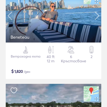
Beneteau
Ветроходна яхта
40 ft
6
2
12 m
Кръстосване
$
1,820
/ден