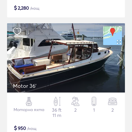
$
2,280
/нощ
Motor 36'
Моторна яхта
36 ft
2
1
2
11 m
$
950
/нощ