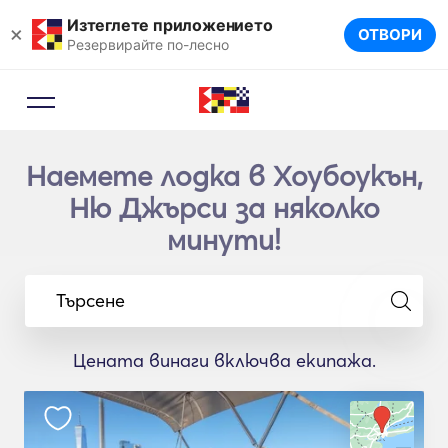
Изтеглете приложението
×
ОТВОРИ
Резервирайте по-лесно
Наемете лодка в Хоубоукън,
Ню Джърси за няколко
минути!
Търсене
Цената винаги включва екипажа.