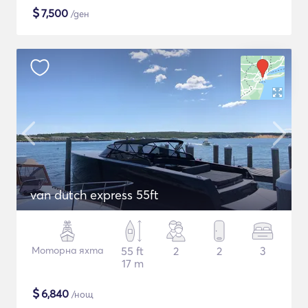
$
7,500
/ден
van dutch express 55ft
Моторна яхта
55 ft
2
2
3
17 m
$
6,840
/нощ