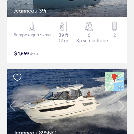
Jeanneau 39i
Ветроходна яхта
39 ft
6
2
12 m
Кръстосване
$
1,669
/ден
Jeanneau 895NC