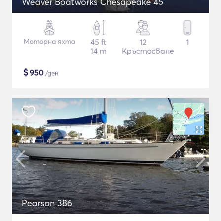
Weaver Boatworks Chesapeake 45
Моторна яхта
45 ft
12
1
14 m
Кръстосване
$
950
/ден
Pearson 386