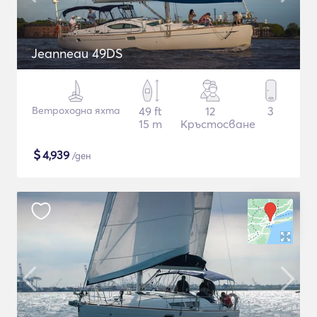
Jeanneau 49DS
Ветроходна яхта
49 ft
12
3
15 m
Кръстосване
$
4,939
/ден