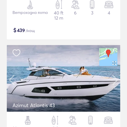
Ветроходна яхта
40 ft
6
3
4
12 m
$
439
/нощ
Azimut Atlantis 43