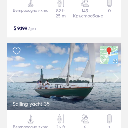
Ветроходна яхта
82 ft
149
0
25 m
Кръстосване
$
9,199
/ден
Sailing yacht 35
Ветроходна яхта
35 ft
6
1