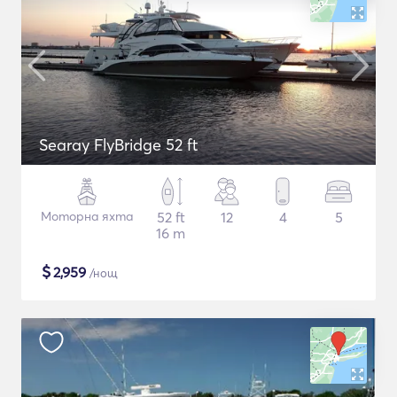
Searay FlyBridge 52 ft
Моторна яхта
52 ft
12
4
5
16 m
$
2,959
/нощ