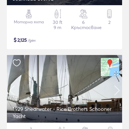
Моторна яхта
30 ft
6
2
9 m
Кръстосване
$
2,125
/ден
1929 Shearwater - Rice Brothers Schooner
Yacht