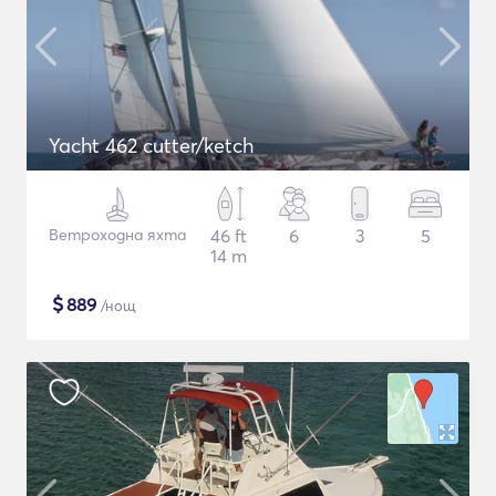
Yacht 462 cutter/ketch
Ветроходна яхта
46 ft
6
3
5
14 m
$
889
/нощ