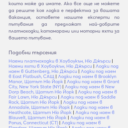
които може да имате. Ако все още не можете
да решите коя лодка е перфектна за вашата
ваканция, оставете нашите експерти по
пътувания да предложат най-добрите
платноходки, катамарани или моторни яхти за
вашето пътуване.
Подобни търсения
Наеми платноходки в Хоубоукън, Ню Джърси
|
Наеми яхти в Хоубоукън, Ню Джърси
|
Лодки под
наем в Guttenberg, Ню Джърси
|
Лодки под наем
в East Flatbush, САЩ
|
Лодки под наем в Brooklyn
Manor, Щатът Ню Йорк
|
Лодки под наем в Grant
City, New York State (NY)
|
Лодки под наем в New
Dorp Beach, Щатът Ню Йорк
|
Лодки под наем в
Fair Lawn, Ню Джърси
|
Лодки под наем в Saddle
Rock, Щатът Ню Йорк
|
Лодки под наем в
Annadale, Щатът Ню Йорк
|
Лодки под наем в
Heathcote, Щатът Ню Йорк
|
Лодки под наем в
Blauvelt, Щатът Ню Йорк
|
Лодки под наем в
Ponus, Connecticut (CT)
|
Лодки под наем в
Flanders, Щатът Ню Йорк
|
Лодки под наем в