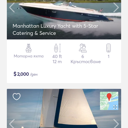
Manhattan Luxury Yacht with 5-Star
Catering & Service
Моторна яхта
40 ft
6
1
12 m
Кръстосване
$
2,000
/ден