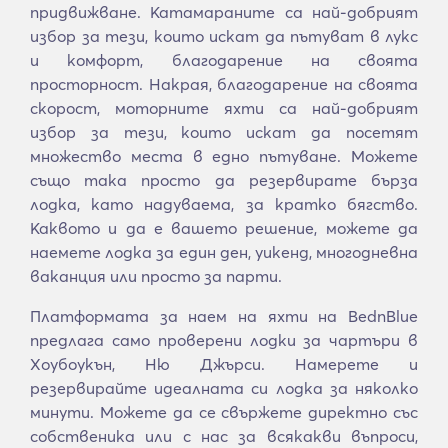
придвижване. Катамараните са най-добрият
избор за тези, които искат да пътуват в лукс
и комфорт, благодарение на своята
просторност. Накрая, благодарение на своята
скорост, моторните яхти са най-добрият
избор за тези, които искат да посетят
множество места в едно пътуване. Можете
също така просто да резервирате бърза
лодка, като надуваема, за кратко бягство.
Каквото и да е вашето решение, можете да
наемете лодка за един ден, уикенд, многодневна
ваканция или просто за парти.
Платформата за наем на яхти на BednBlue
предлага само проверени лодки за чартъри в
Хоубоукън, Ню Джърси. Намерете и
резервирайте идеалната си лодка за няколко
минути. Можете да се свържете директно със
собственика или с нас за всякакви въпроси,