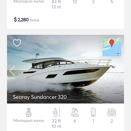
Моторна яхта
43 ft
12
2
5
13 m
$
2,280
/нощ
Searay Sundancer 320
Моторна яхта
32 ft
4
1
2
10 m