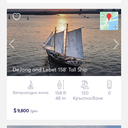
DeJong and Lebet 158' Tall Ship
Ветроходна яхта
158 ft
150
0
48 m
Кръстосване
$
9,800
/ден