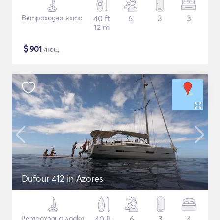
Ветроходна яхта
40 ft
6
3
3
12 m
$
901
/нощ
Dufour 412 in Azores
Ветроходна лодка
40 ft
6
3
4