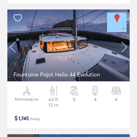
Fountaine Pajot Helia 44 Evolution
Катамаран
44 ft
8
4
4
13 m
$
1,745
/нощ