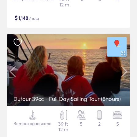
12 m
$
1,148
/нощ
Dufour 39cc - Full Day Sailing Tour (8hours)
Ветроходна яхта
39 ft
5
2
5
12 m