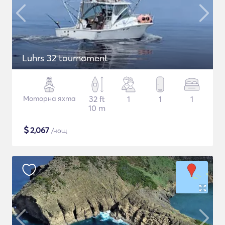
Luhrs 32 tournament
Моторна яхта
32 ft
1
1
1
10 m
$
2,067
/нощ