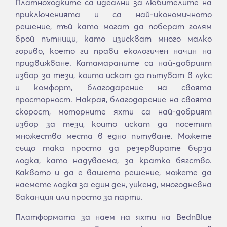
Платноходките са идеални за любителите на
приключенията и са най-икономичното
решение, тъй като могат да поберат голям
брой пътници, като изискват много малко
гориво, което ги прави екологичен начин на
придвижване. Катамараните са най-добрият
избор за тези, които искат да пътуват в лукс
и комфорт, благодарение на своята
просторност. Накрая, благодарение на своята
скорост, моторните яхти са най-добрият
избор за тези, които искат да посетят
множество места в едно пътуване. Можете
също така просто да резервирате бърза
лодка, като надуваема, за кратко бягство.
Каквото и да е вашето решение, можете да
наемете лодка за един ден, уикенд, многодневна
ваканция или просто за парти.
Платформата за наем на яхти на BednBlue