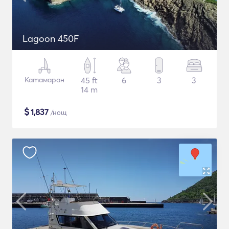
Lagoon 450F
Катамаран
45 ft
6
3
3
14 m
$
1,837
/нощ