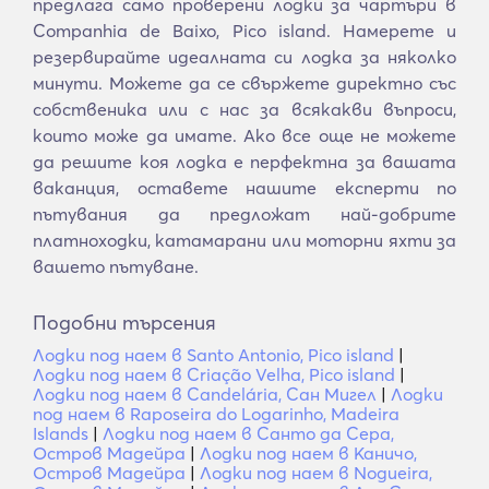
предлага само проверени лодки за чартъри в
Companhia de Baixo, Pico island. Намерете и
резервирайте идеалната си лодка за няколко
минути. Можете да се свържете директно със
собственика или с нас за всякакви въпроси,
които може да имате. Ако все още не можете
да решите коя лодка е перфектна за вашата
ваканция, оставете нашите експерти по
пътувания да предложат най-добрите
платноходки, катамарани или моторни яхти за
вашето пътуване.
Подобни търсения
Лодки под наем в Santo Antonio, Pico island
|
Лодки под наем в Criação Velha, Pico island
|
Лодки под наем в Candelária, Сан Мигел
|
Лодки
под наем в Raposeira do Logarinho, Madeira
Islands
|
Лодки под наем в Санто да Сера,
Остров Мадейра
|
Лодки под наем в Каничо,
Остров Мадейра
|
Лодки под наем в Nogueira,