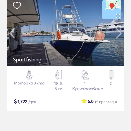
Sportfishing
Моторна яхта
18 ft
1
0
5 m
Кръстосване
$
1,722
5.0
/ден
(5
прегледи
)