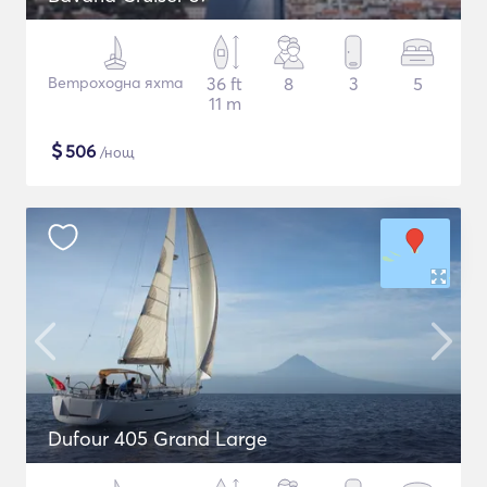
Ветроходна яхта
36 ft
8
3
5
11 m
$
506
/нощ
Dufour 405 Grand Large