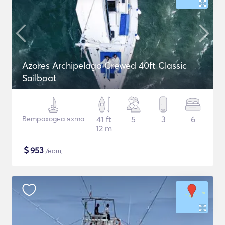
Azores Archipelago Crewed 40ft Classic
Sailboat
Ветроходна яхта
41 ft
5
3
6
12 m
$
953
/нощ