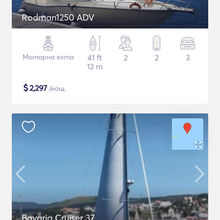
Rodman1250 ADV
Моторна яхта
41 ft
2
2
3
12 m
$
2,297
/нощ
Bavaria Cruiser 37