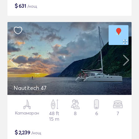
$
631
/нощ
Nautitech 47
Катамаран
48 ft
8
6
7
15 m
$
2,239
/нощ