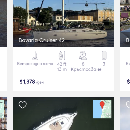
Bavaria Cruiser 42
B
Ветроходна яхта
42 ft
8
3
Б
13 m
Кръстосване
$
1,378
/ден