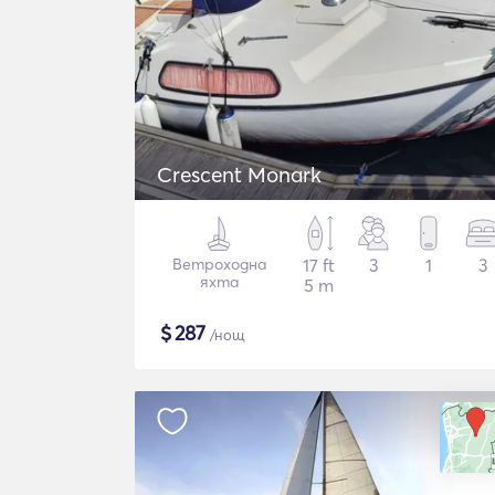
Crescent Monark
Ветроходна
17 ft
3
1
3
яхта
5 m
$
287
/нощ