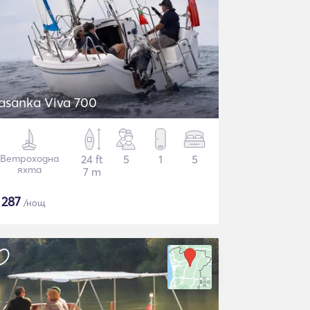
asanka Viva 700
Ветроходна
24 ft
5
1
5
яхта
7 m
$
287
/нощ