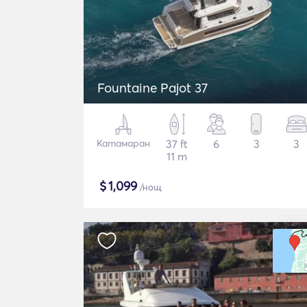
Fountaine Pajot 37
Катамаран
37 ft
6
3
3
11 m
$
1,099
/нощ