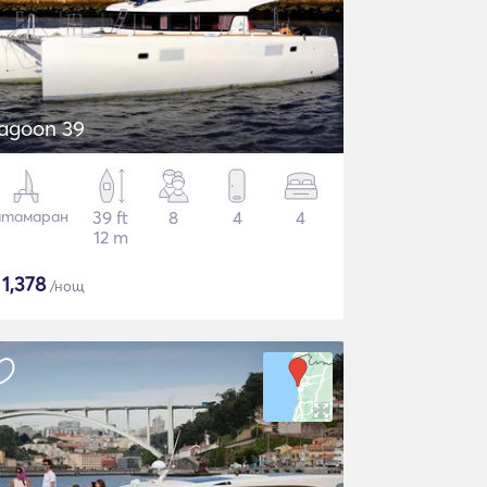
agoon 39
атамаран
39 ft
8
4
4
12 m
$
1,378
/нощ