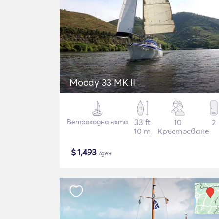
Moody 33 MK II
Ветроходна яхта
33 ft
10
2
10 m
Кръстосване
$
1,493
/ден