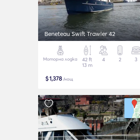
Beneteau Swift Trawler 42
Моторна лодка
42 ft
4
2
3
13 m
$
1,378
/нощ