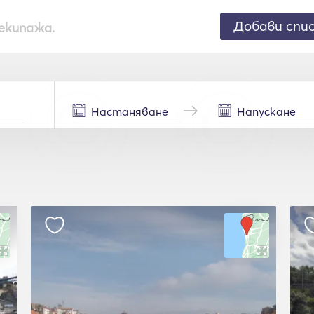
Добави спи
екипажа.