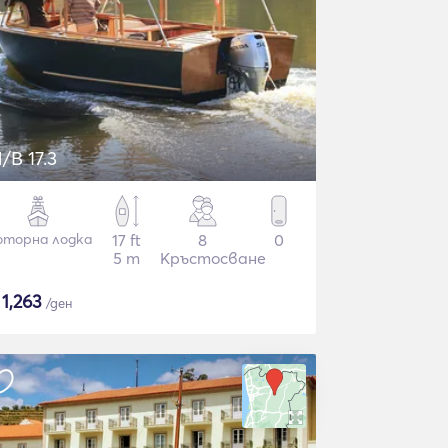
/B 17.3
торна лодка
17 ft
8
0
5 m
Кръстосване
$
1,263
/ден