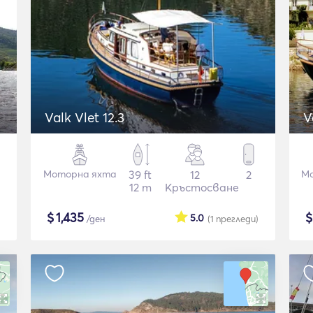
Valk Vlet 12.3
V
Моторна яхта
39 ft
12
2
Мо
12 m
Кръстосване
$
1,435
5.0
/ден
(1
прегледи
)