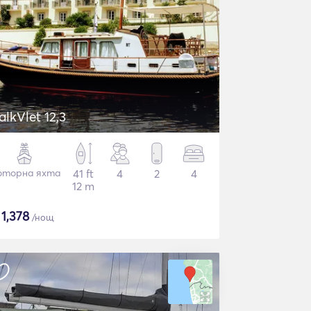
alkVlet 12,3
торна яхта
41 ft
4
2
4
12 m
$
1,378
/нощ