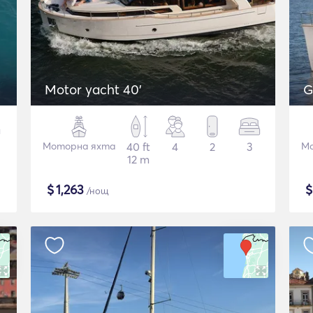
Motor yacht 40'
G
Моторна яхта
40 ft
4
2
3
Мо
12 m
$
1,263
/нощ