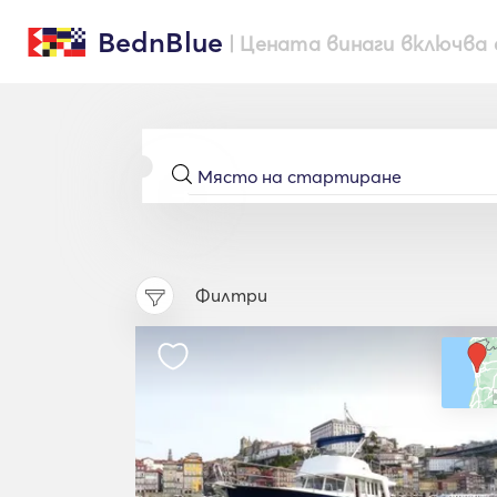
BednBlue
| Цената винаги включва 
Филтри