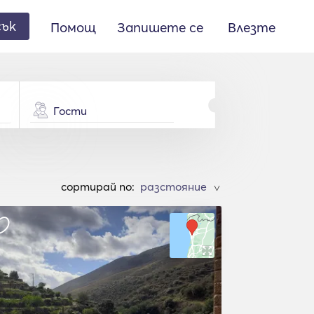
сък
Помощ
Запишете се
Влезте
Гости
cортирай по:
>