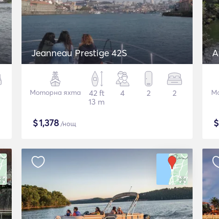
Jeanneau Prestige 42S
A
Моторна яхта
42 ft
4
2
2
М
13 m
$
1,378
/нощ