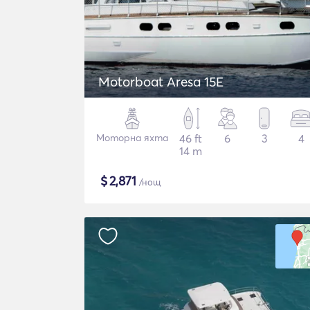
Motorboat Aresa 15E
Моторна яхта
46 ft
6
3
4
14 m
$
2,871
/нощ