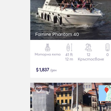
Fairline Phantom 40
Моторна яхта
41 ft
12
0
12 m
Кръстосване
$
1,837
/ден