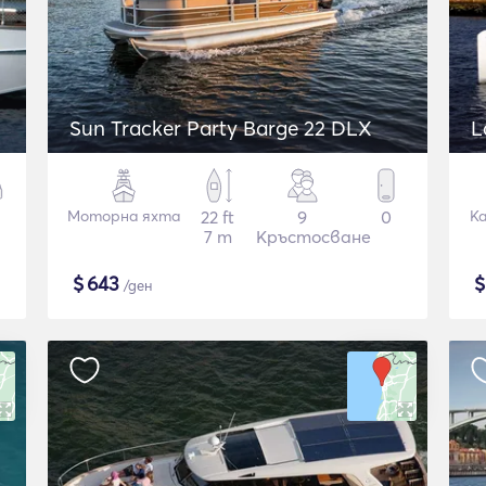
Sun Tracker Party Barge 22 DLX
L
Моторна яхта
22 ft
9
0
К
7 m
Кръстосване
$
643
/ден