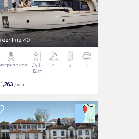
reenline 40
торна яхта
39 ft
4
2
2
12 m
$
1,263
/нощ