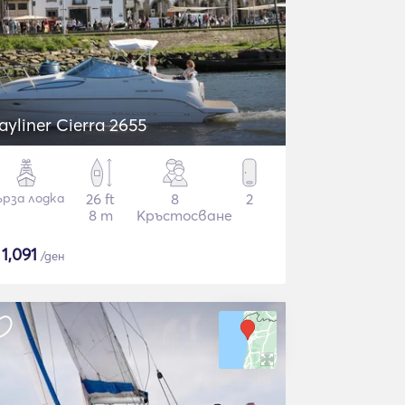
ayliner Cierra 2655
ърза лодка
26 ft
8
2
8 m
Кръстосване
$
1,091
/ден