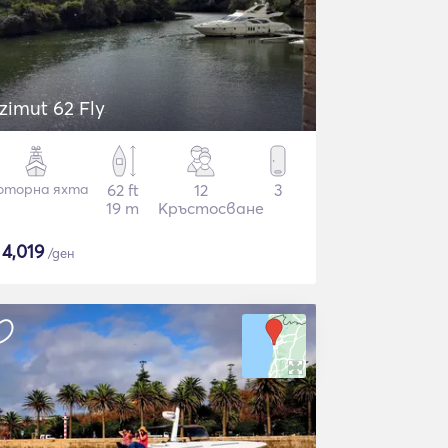
zimut 62 Fly
оторна яхта
62 ft
12
3
19 m
Кръстосване
$
4,019
/ден