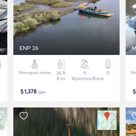
ENP 26
M
Моторна яхта
26 ft
11
0
Мо
8 m
Кръстосване
$
1,378
/ден