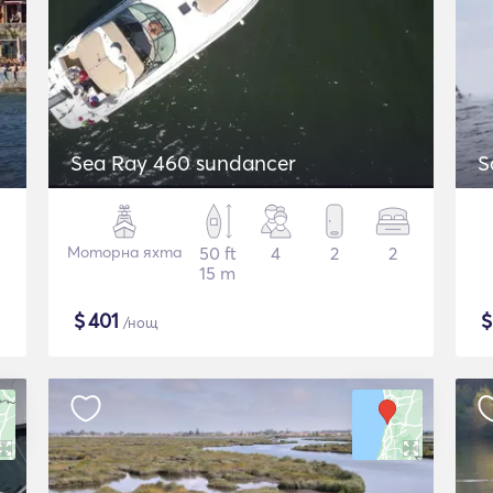
Sea Ray 460 sundancer
S
Моторна яхта
50 ft
4
2
2
15 m
$
401
/нощ