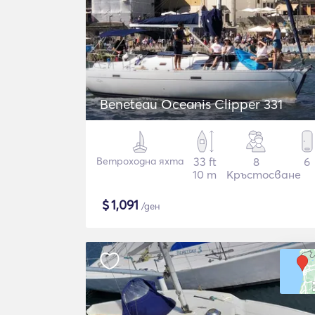
Beneteau Oceanis Clipper 331
Ветроходна яхта
33 ft
8
6
10 m
Кръстосване
$
1,091
/ден