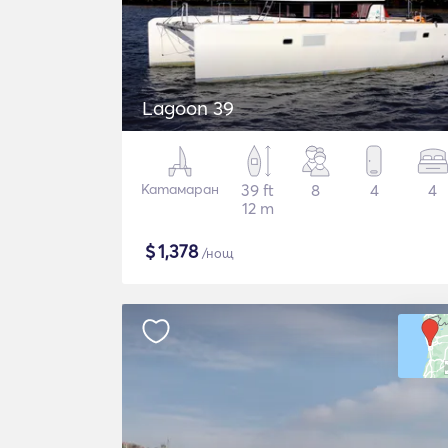
Lagoon 39
Катамаран
39 ft
8
4
4
12 m
$
1,378
/нощ