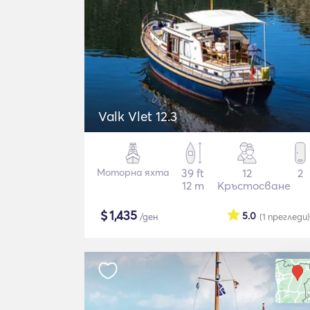
Valk Vlet 12.3
Моторна яхта
39 ft
12
2
12 m
Кръстосване
$
1,435
5.0
/ден
(1
прегледи
)