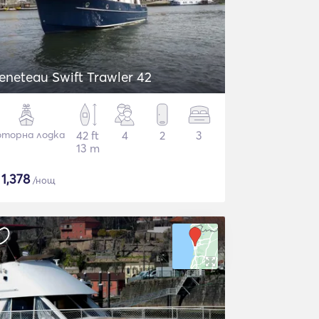
eneteau Swift Trawler 42
торна лодка
42 ft
4
2
3
13 m
$
1,378
/нощ