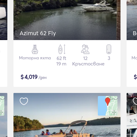
Azimut 62 Fly
B
Моторна яхта
62 ft
12
3
Мо
19 m
Кръстосване
$
4,019
/ден