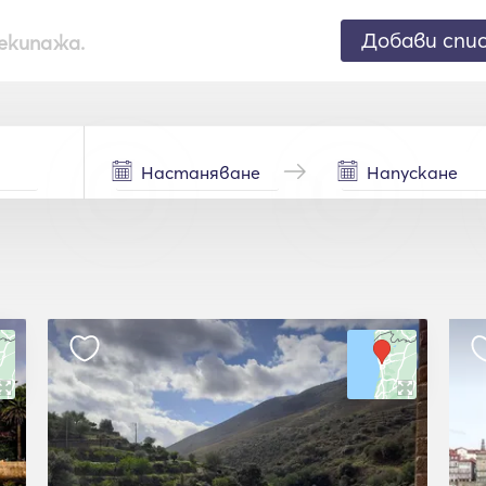
Добави спи
екипажа.