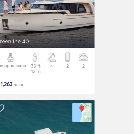
reenline 40
торна яхта
39 ft
4
2
2
12 m
$
1,263
/нощ