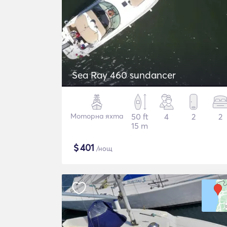
Sea Ray 460 sundancer
Моторна яхта
50 ft
4
2
2
15 m
$
401
/нощ