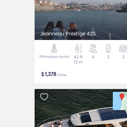
Jeanneau Prestige 42S
Моторна яхта
42 ft
4
2
2
13 m
$
1,378
/нощ