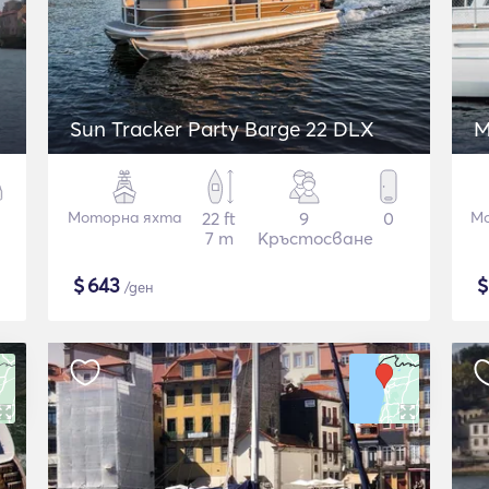
Sun Tracker Party Barge 22 DLX
M
Моторна яхта
22 ft
9
0
Мо
7 m
Кръстосване
$
643
/ден