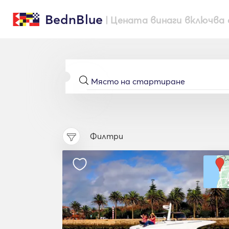
BednBlue
| Цената винаги включва 
Филтри