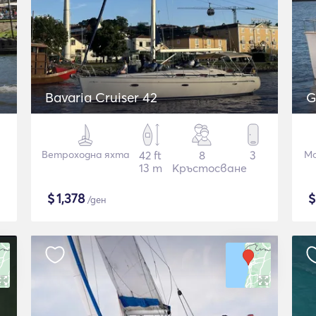
Bavaria Cruiser 42
G
Ветроходна яхта
42 ft
8
3
Мо
13 m
Кръстосване
$
1,378
/ден