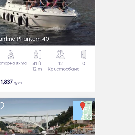
airline Phantom 40
оторна яхта
41 ft
12
0
12 m
Кръстосване
$
1,837
/ден