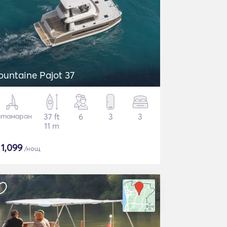
ountaine Pajot 37
атамаран
37 ft
6
3
3
11 m
$
1,099
/нощ