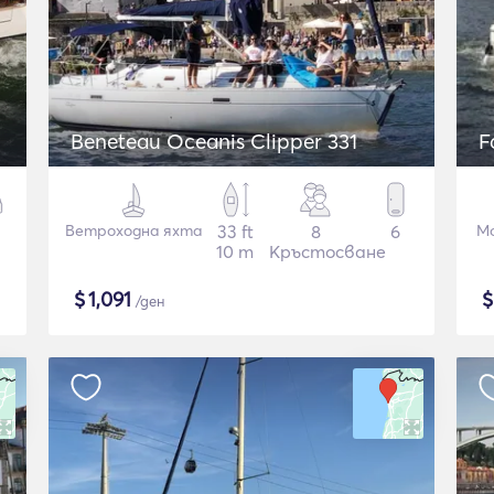
Beneteau Oceanis Clipper 331
F
Ветроходна яхта
33 ft
8
6
М
10 m
Кръстосване
$
1,091
/ден