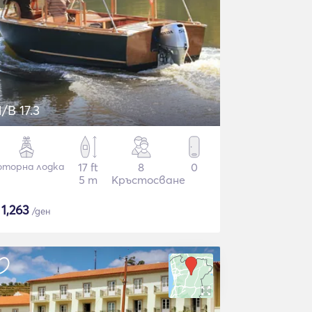
/B 17.3
торна лодка
17 ft
8
0
5 m
Кръстосване
$
1,263
/ден