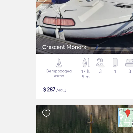
Crescent Monark
Ветроходна
17 ft
3
1
3
яхта
5 m
$
287
/нощ