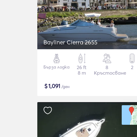
Bayliner Cierra 2655
Бърза лодка
26 ft
8
2
8 m
Кръстосване
$
1,091
/ден