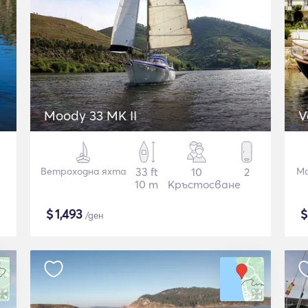
Moody 33 MK II
V
Ветроходна яхта
33 ft
10
2
Мо
10 m
Кръстосване
$
1,493
/ден