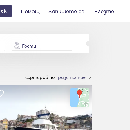
сък
Помощ
Запишете се
Влезте
Гости
cортирай по:
>