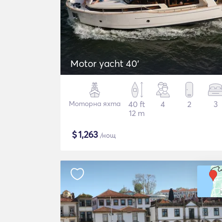
Motor yacht 40'
Моторна яхта
40 ft
4
2
3
12 m
$
1,263
/нощ