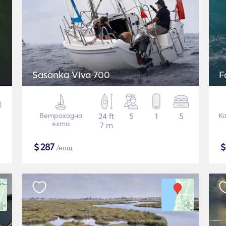
Sasanka Viva 700
F
Ветроходна
24 ft
5
1
5
К
яхта
7 m
$
287
/нощ