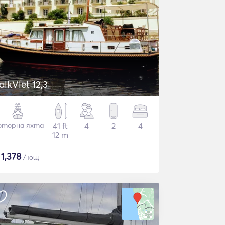
alkVlet 12,3
торна яхта
41 ft
4
2
4
12 m
$
1,378
/нощ