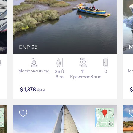
ENP 26
M
Моторна яхта
26 ft
11
0
Мо
8 m
Кръстосване
$
1,378
/ден