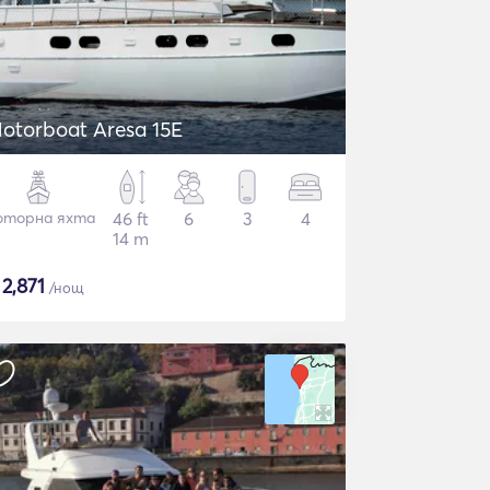
otorboat Aresa 15E
торна яхта
46 ft
6
3
4
14 m
$
2,871
/нощ