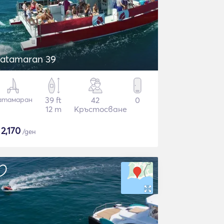
atamaran 39
атамаран
39 ft
42
0
12 m
Кръстосване
$
2,170
/ден