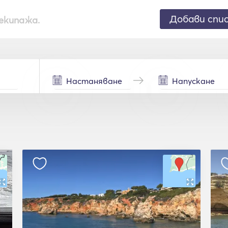
Добави спи
екипажа.