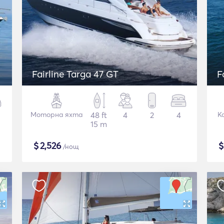
Fairline Targa 47 GT
F
Моторна яхта
48 ft
4
2
4
К
15 m
$
2,526
/нощ