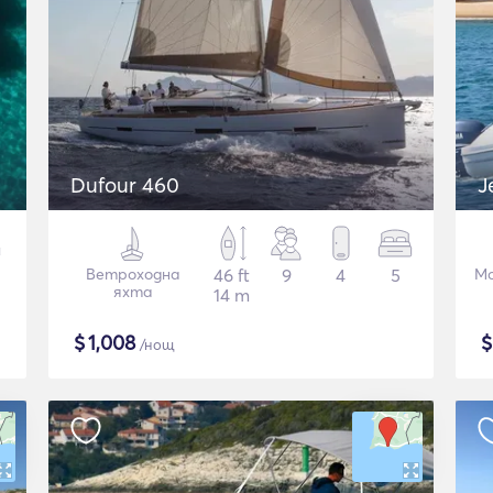
Dufour 460
J
Ветроходна
46 ft
9
4
5
Мо
яхта
14 m
$
1,008
/нощ