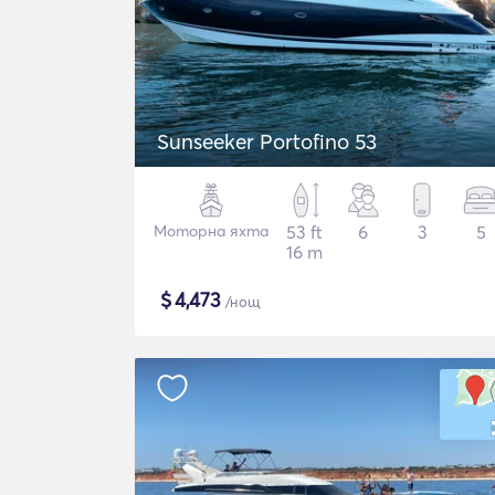
Sunseeker Portofino 53
Моторна яхта
53 ft
6
3
5
16 m
$
4,473
/нощ