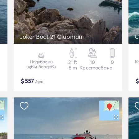
Joker Boat 21 Clubman
C
Надуваеми
21 ft
10
0
К
извънбордови
6 m
Кръстосване
$
557
/ден