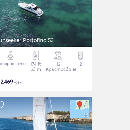
unseeker Portofino 53
оторна яхта
174 ft
12
2
53 m
Кръстосване
$
2,469
/ден