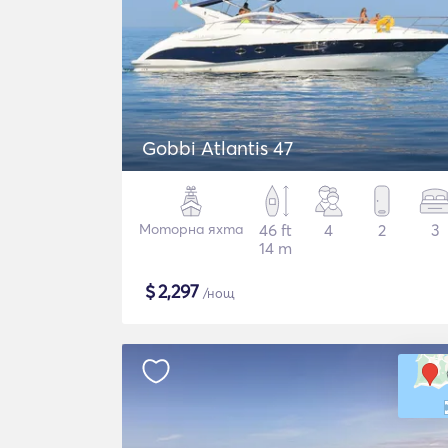
Gobbi Atlantis 47
Моторна яхта
46 ft
4
2
3
14 m
$
2,297
/нощ