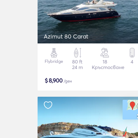
Azimut 80 Carat
Flybridge
80 ft
18
4
24 m
Кръстосване
$
8,900
/ден