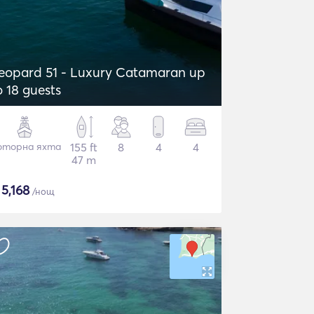
eopard 51 - Luxury Catamaran up
o 18 guests
торна яхта
155 ft
8
4
4
47 m
$
5,168
/нощ