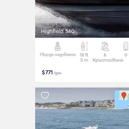
Highfield 540
Твърда надуваема
18 ft
6
0
5 m
Кръстосване
$
771
/ден