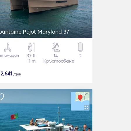
ountaine Pajot Maryland 37
атамаран
37 ft
14
2
11 m
Кръстосване
$
2,641
/ден