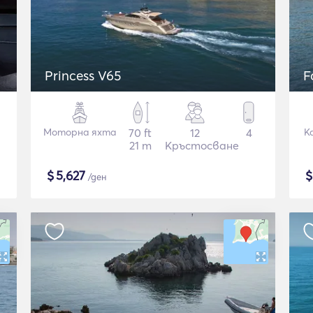
Princess V65
F
Моторна яхта
70 ft
12
4
К
21 m
Кръстосване
$
5,627
/ден