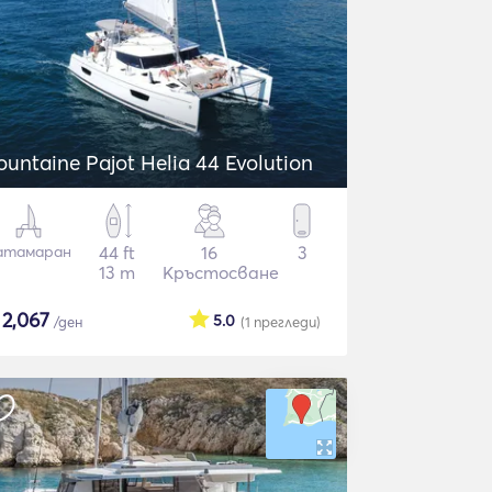
ountaine Pajot Helia 44 Evolution
атамаран
44 ft
16
3
13 m
Кръстосване
$
2,067
5.0
/ден
(1
прегледи
)