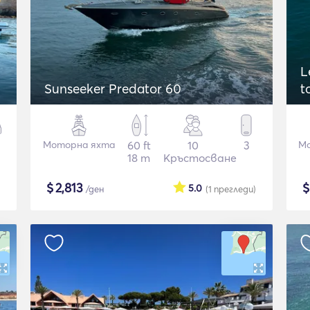
L
Sunseeker Predator 60
t
Моторна яхта
60 ft
10
3
Мо
18 m
Кръстосване
$
2,813
5.0
/ден
(1
прегледи
)