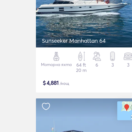
Sunseeker Manhattan 64
Моторна яхта
64 ft
6
3
3
20 m
$
4,881
/нощ