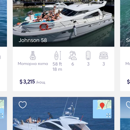
Johnson 58
S
Моторна яхта
58 ft
6
3
3
М
18 m
$
3,215
/нощ