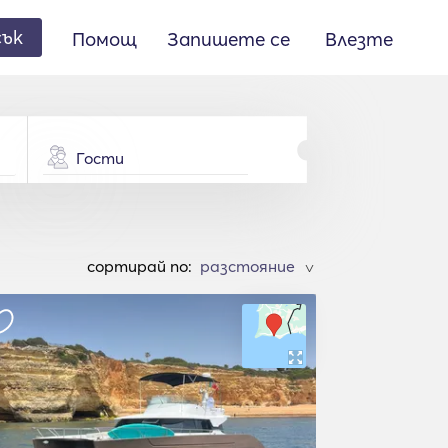
сък
Помощ
Запишете се
Влезте
Гости
cортирай по:
>