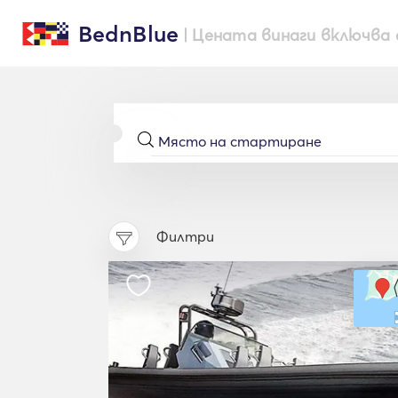
BednBlue
| Цената винаги включва 
Филтри