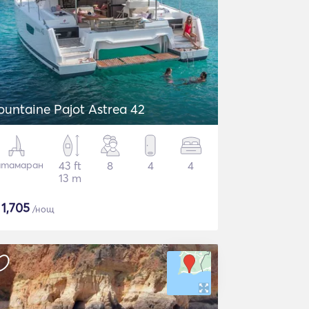
ountaine Pajot Astrea 42
атамаран
43 ft
8
4
4
13 m
$
1,705
/нощ