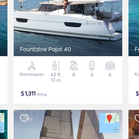
Fountaine Pajot 40
F
Катамаран
43 ft
8
4
6
К
13 m
$
1,311
/нощ