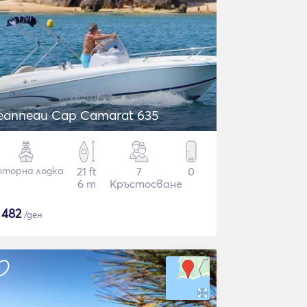
eanneau Cap Camarat 635
торна лодка
21 ft
7
0
6 m
Кръстосване
$
482
/ден