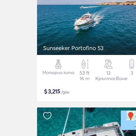
Sunseeker Portofino 53
Моторна яхта
53 ft
12
3
16 m
Кръстосване
$
3,215
/ден