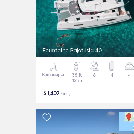
Fountaine Pajot Isla 40
Катамаран
38 ft
8
4
4
12 m
$
1,402
/нощ