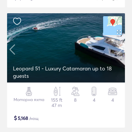
Leopard 51 - Luxury Catamaran up to 18
guests
Моторна яхта
155 ft
8
4
4
47 m
$
5,168
/нощ