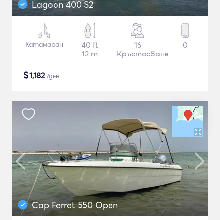
Lagoon 400 S2
Катамаран
40 ft
16
0
12 m
Кръстосване
$
1,182
/ден
Cap Ferret 550 Open