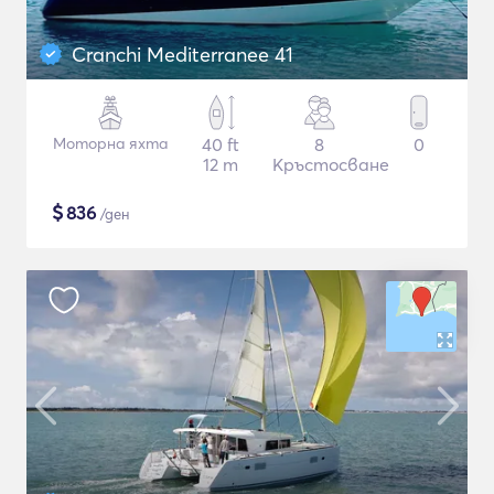
Cranchi Mediterranee 41
Моторна яхта
40 ft
8
0
12 m
Кръстосване
$
836
/ден