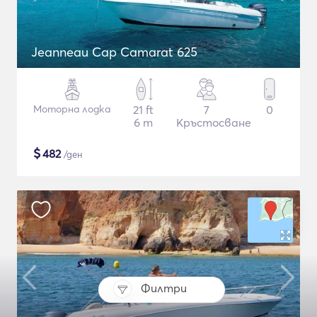
Jeanneau Cap Camarat 625
Моторна лодка
21 ft
7
0
6 m
Кръстосване
$
482
/ден
Филтри