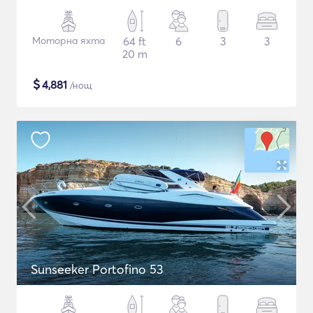
Моторна яхта
64 ft
6
3
3
20 m
$
4,881
/нощ
Sunseeker Portofino 53