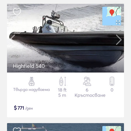
Highfield 540
Твърда надуваема
18 ft
6
0
5 m
Кръстосване
$
771
/ден