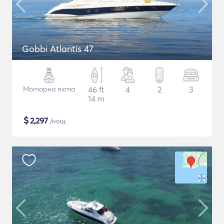
Gobbi Atlantis 47
Моторна яхта
46 ft
4
2
3
14 m
$
2,297
/нощ