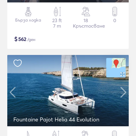
Бърза лодка
23 ft
18
0
7 m
Кръстосване
$
562
/ден
Fountaine Pajot Helia 44 Evolution