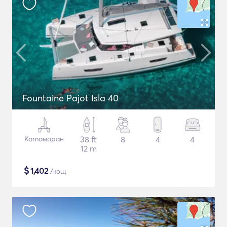
Fountaine Pajot Isla 40
Катамаран
38 ft
8
4
4
12 m
$
1,402
/нощ