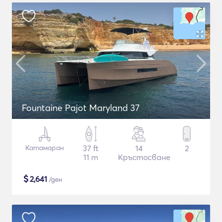
Fountaine Pajot Maryland 37
Катамаран
37 ft
14
2
11 m
Кръстосване
$
2,641
/ден