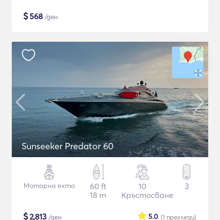
$
568
/ден
Sunseeker Predator 60
Моторна яхта
60 ft
10
3
18 m
Кръстосване
$
2,813
5.0
/ден
(1
прегледи
)