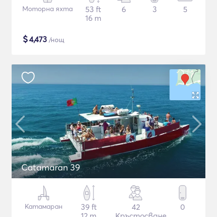
Моторна яхта
53 ft
6
3
5
16 m
$
4,473
/нощ
Catamaran 39
Катамаран
39 ft
42
0
12 m
Кръстосване