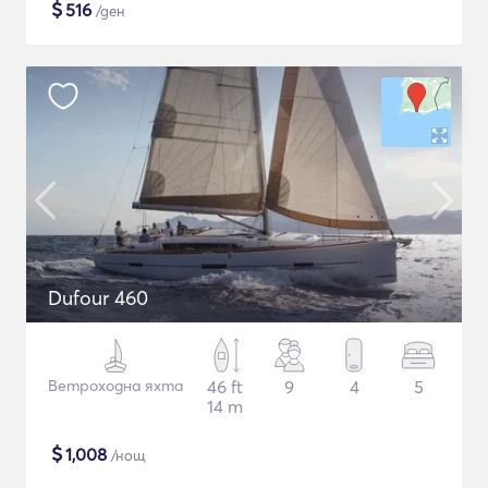
$
516
/ден
Dufour 460
Ветроходна яхта
46 ft
9
4
5
14 m
$
1,008
/нощ