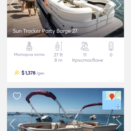
Sun Tracker Party Barge 27
Моторна яхта
27 ft
11
0
8 m
Кръстосване
$
1,378
/ден