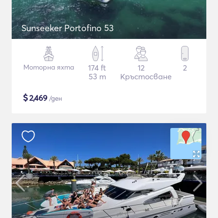
Sunseeker Portofino 53
Моторна яхта
174 ft
12
2
53 m
Кръстосване
$
2,469
/ден