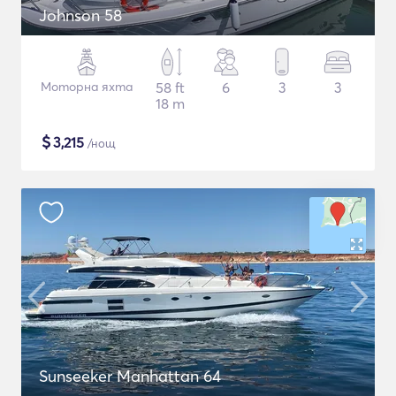
Johnson 58
Моторна яхта
58 ft
6
3
3
18 m
$
3,215
/нощ
Sunseeker Manhattan 64