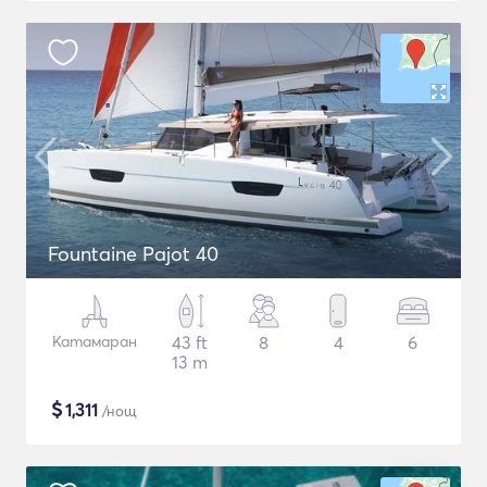
Fountaine Pajot 40
Катамаран
43 ft
8
4
6
13 m
$
1,311
/нощ