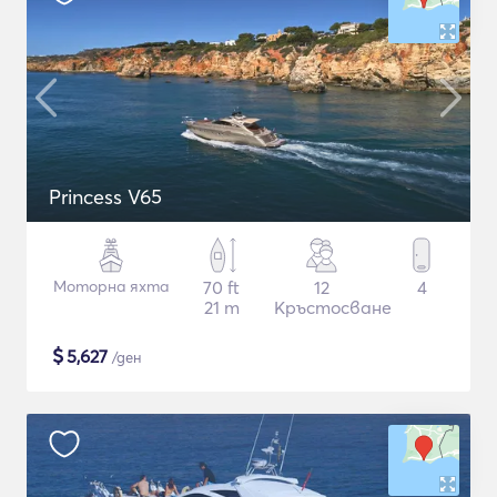
Princess V65
Моторна яхта
70 ft
12
4
21 m
Кръстосване
$
5,627
/ден