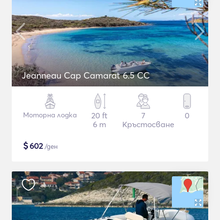
Jeanneau Cap Camarat 6.5 CC
Моторна лодка
20 ft
7
0
6 m
Кръстосване
$
602
/ден