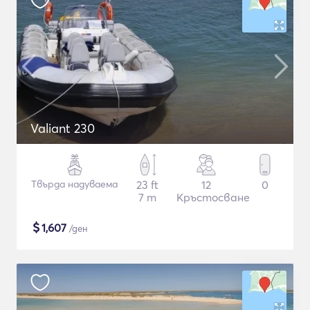
Valiant 230
Твърда надуваема
23 ft
12
0
7 m
Кръстосване
$
1,607
/ден