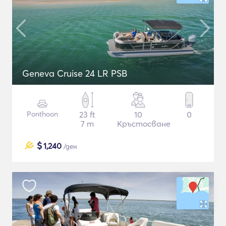
Geneva Cruise 24 LR PSB
Ponthoon
23 ft
10
0
7 m
Кръстосване
$
1,240
/ден