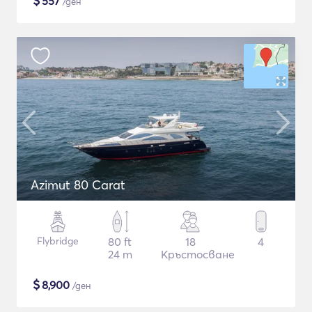
$
557
/ден
Azimut 80 Carat
Flybridge
80 ft
18
4
24 m
Кръстосване
$
8,900
/ден