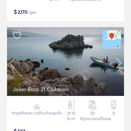
$
2,170
/ден
Joker Boat 21 Clubman
Надуваеми извънбордови
21 ft
10
0
6 m
Кръстосване