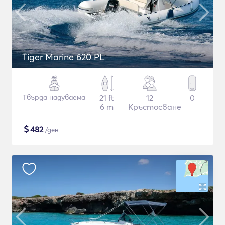
Tiger Marine 620 PL
Твърда надуваема
21 ft
12
0
6 m
Кръстосване
$
482
/ден