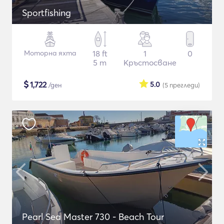
Sportfishing
Моторна яхта
18 ft
1
0
5 m
Кръстосване
$
1,722
5.0
/ден
(5
прегледи
)
Pearl Sea Master 730 - Beach Tour