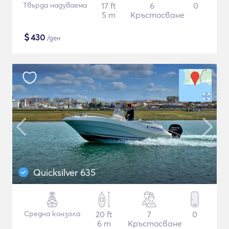
Твърда надуваема
17 ft
6
0
5 m
Кръстосване
$
430
/ден
Quicksilver 635
Средна конзола
20 ft
7
0
6 m
Кръстосване