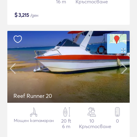
16 m
Кръстосване
$
3,215
/ден
Reef Runner 20
Мощен катамаран
20 ft
10
0
6 m
Кръстосване