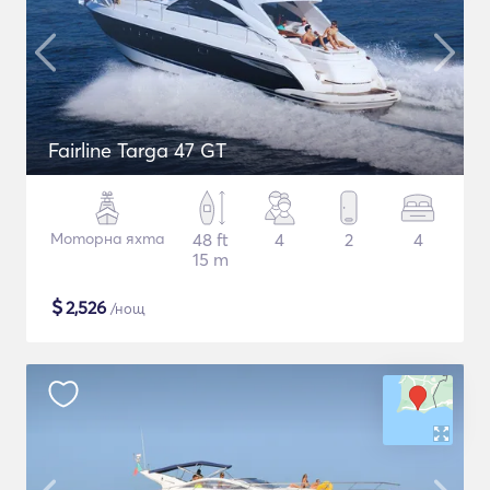
Fairline Targa 47 GT
Моторна яхта
48 ft
4
2
4
15 m
$
2,526
/нощ