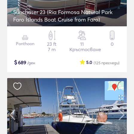
Sunchaser 23 (Ria Formosa Natural Park
Faro Islands Boat Cruise from Faro)
Ponthoon
23 ft
11
0
7 m
Кръстосване
$
689
5.0
/ден
(125
прегледи
)