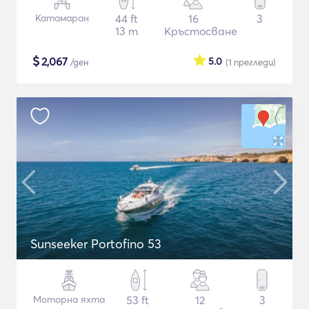
Катамаран
44 ft
16
3
13 m
Кръстосване
$
2,067
5.0
/ден
(1
прегледи
)
Sunseeker Portofino 53
Моторна яхта
53 ft
12
3