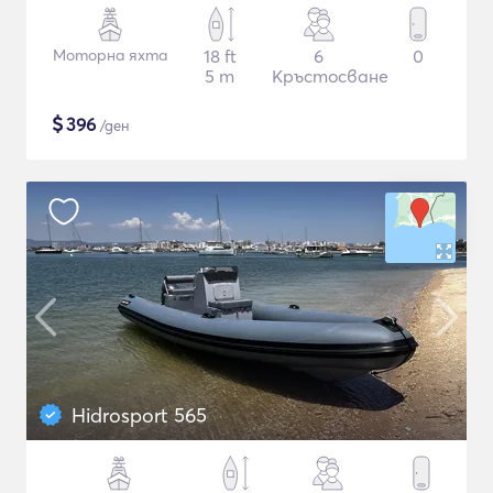
Моторна яхта
18 ft
6
0
5 m
Кръстосване
$
396
/ден
Hidrosport 565