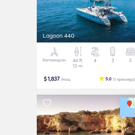
Lagoon 440
Катамаран
44 ft
4
3
3
13 m
$
1,837
5.0
/нощ
(1
прегледи
)