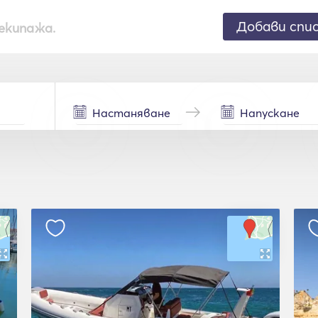
Добави спи
екипажа.