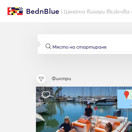
BednBlue
| Цената винаги включва 
Филтри