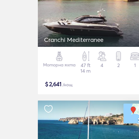
Cranchi Mediterranee
Моторна яхта
47 ft
4
2
1
14 m
$
2,641
/нощ