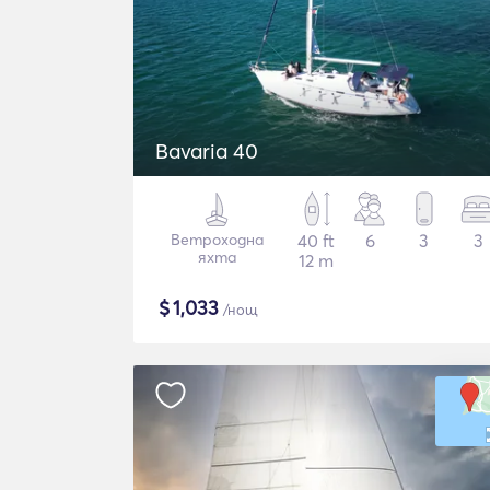
Bavaria 40
Ветроходна
40 ft
6
3
3
яхта
12 m
$
1,033
/нощ