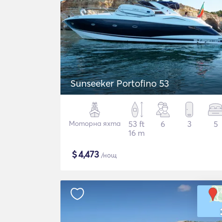
Sunseeker Portofino 53
Моторна яхта
53 ft
6
3
5
16 m
$
4,473
/нощ