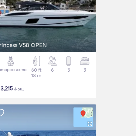
rincess V58 OPEN
торна яхта
60 ft
6
3
3
18 m
$
3,215
/нощ