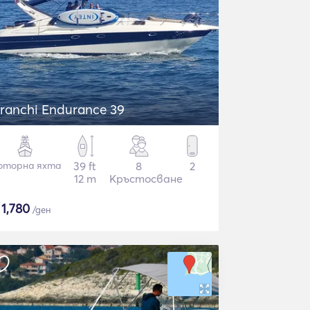
ranchi Endurance 39
оторна яхта
39 ft
8
2
12 m
Кръстосване
$
1,780
/ден