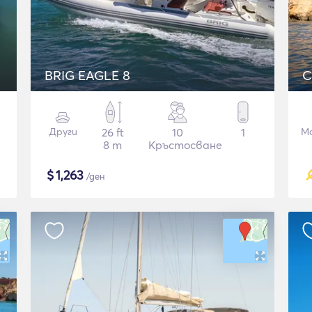
BRIG EAGLE 8
C
Други
26 ft
10
1
М
8 m
Кръстосване
$
1,263
/ден