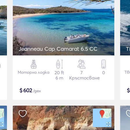
Jeanneau Cap Camarat 6.5 CC
T
Моторна лодка
20 ft
7
0
Тв
6 m
Кръстосване
$
602
/ден