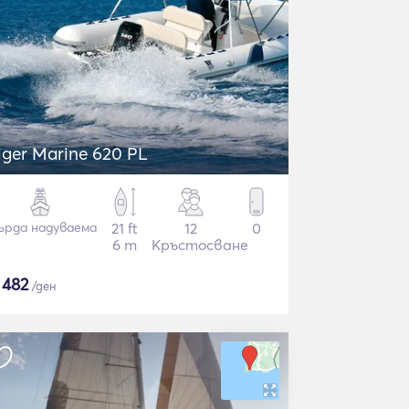
iger Marine 620 PL
ърда надуваема
21 ft
12
0
6 m
Кръстосване
$
482
/ден