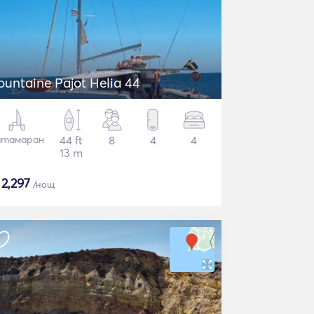
ountaine Pajot Helia 44
атамаран
44 ft
8
4
4
13 m
$
2,297
/нощ