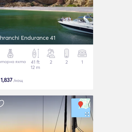
hranchi Endurance 41
торна яхта
41 ft
2
2
1
12 m
$
1,837
/нощ