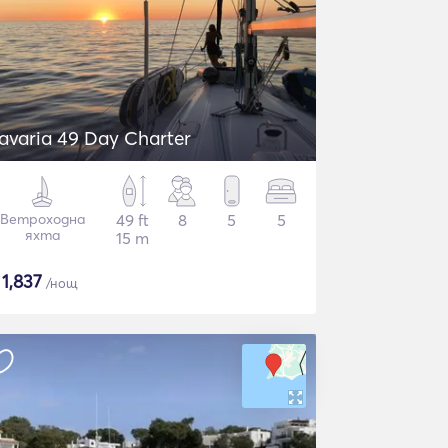
avaria 49 Day Charter
Ветроходна
49 ft
8
5
5
яхта
15 m
$
1,837
/нощ