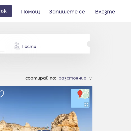
сък
Помощ
Запишете се
Влезте
Гости
cортирай по:
>