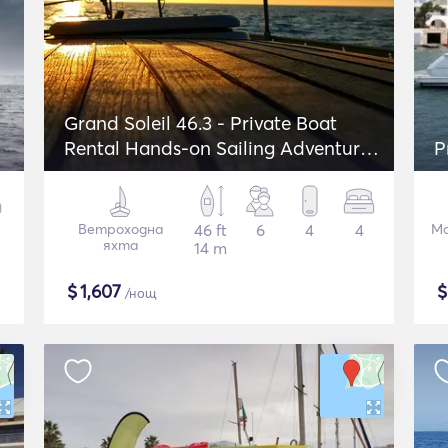
Grand Soleil 46.3 - Private Boat
Rental Hands-on Sailing Adventure
P
in Lagos
Ветроходна
46 ft
6
4
4
Мо
яхта
14 m
$
1,607
/нощ