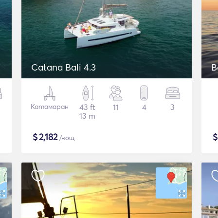
Catana Bali 4.3
B
Катамаран
43 ft
11
4
3
13 m
$
2,182
/нощ