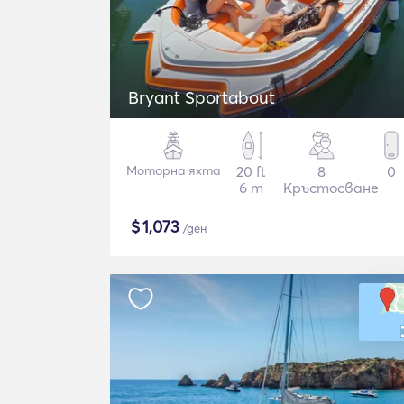
Bryant Sportabout
Моторна яхта
20 ft
8
0
6 m
Кръстосване
$
1,073
/ден