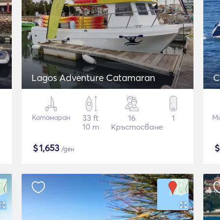
Lagos Adventure Catamaran
C
Катамаран
33 ft
16
1
М
10 m
Кръстосване
$
1,653
/ден