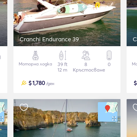
Cranchi Endurance 39
C
Моторна лодка
39 ft
8
0
Мо
12 m
Кръстосване
$
1,780
/ден