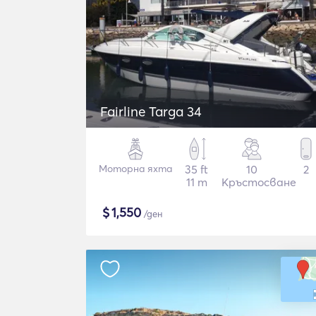
Fairline Targa 34
Моторна яхта
35 ft
10
2
11 m
Кръстосване
$
1,550
/ден