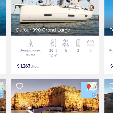
Dufour 390 Grand Large
F
Ветроходна
39 ft
6
3
3
К
яхта
12 m
$
1,263
/нощ