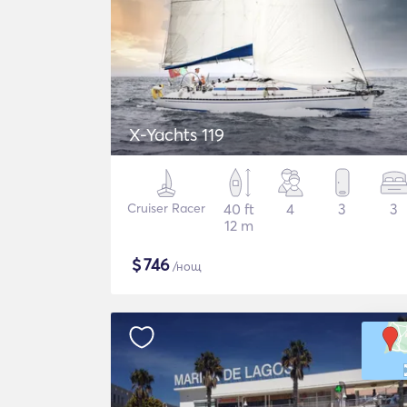
X-Yachts 119
Cruiser Racer
40 ft
4
3
3
12 m
$
746
/нощ