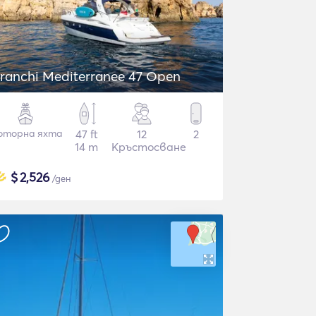
ranchi Mediterranee 47 Open
оторна яхта
47 ft
12
2
14 m
Кръстосване
$
2,526
/ден