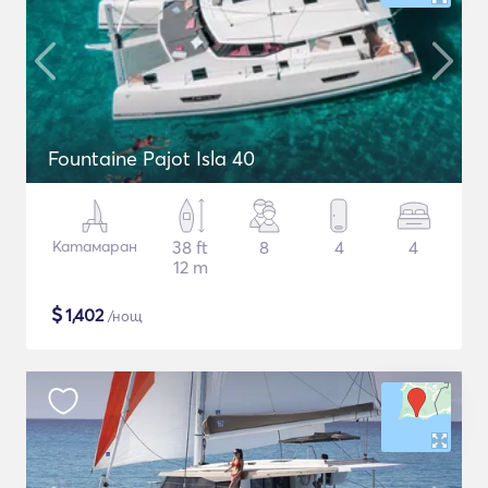
Fountaine Pajot Isla 40
Катамаран
38 ft
8
4
4
12 m
$
1,402
/нощ