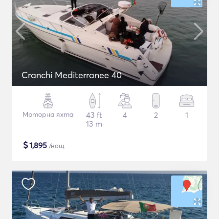
Cranchi Mediterranee 40
Моторна яхта
43 ft
4
2
1
13 m
$
1,895
/нощ