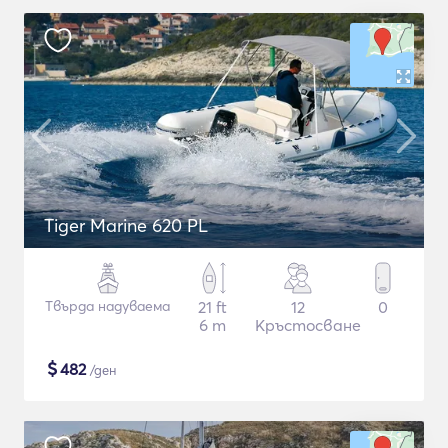
Tiger Marine 620 PL
Твърда надуваема
21 ft
12
0
6 m
Кръстосване
$
482
/ден