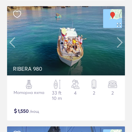
RIBERA 980
Моторна яхта
33 ft
4
2
2
10 m
$
1,550
/нощ