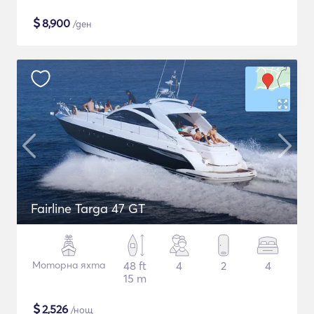
$
8,900
/ден
Fairline Targa 47 GT
Моторна яхта
48 ft
4
2
4
15 m
$
2,526
/нощ