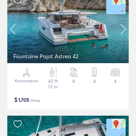
Fountaine Pajot Astrea 42
Катамаран
43 ft
8
4
4
13 m
$
1,705
/нощ