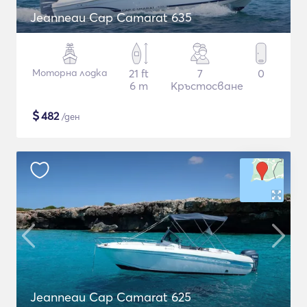
Jeanneau Cap Camarat 635
Моторна лодка
21 ft
7
0
6 m
Кръстосване
$
482
/ден
Jeanneau Cap Camarat 625