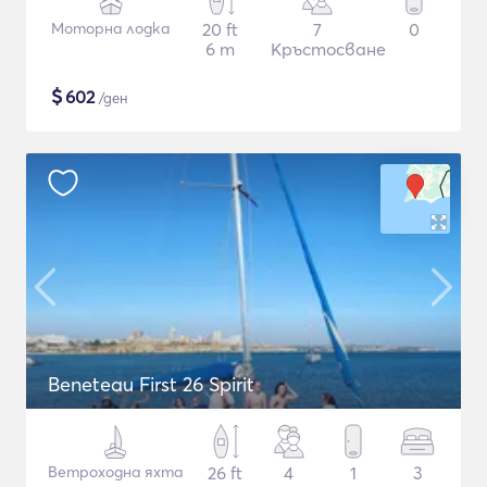
Моторна лодка
20 ft
7
0
6 m
Кръстосване
$
602
/ден
Beneteau First 26 Spirit
Ветроходна яхта
26 ft
4
1
3