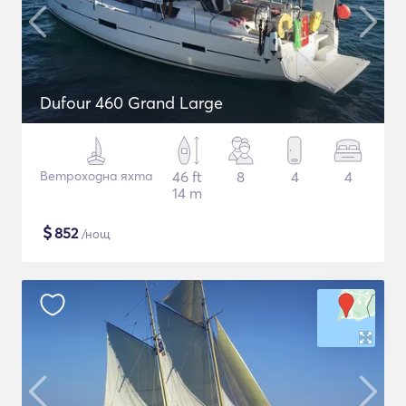
Dufour 460 Grand Large
Ветроходна яхта
46 ft
8
4
4
14 m
$
852
/нощ