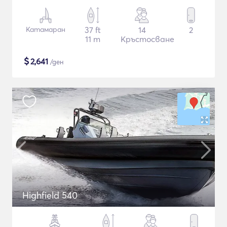
Катамаран
37 ft
14
2
11 m
Кръстосване
$
2,641
/ден
Highfield 540