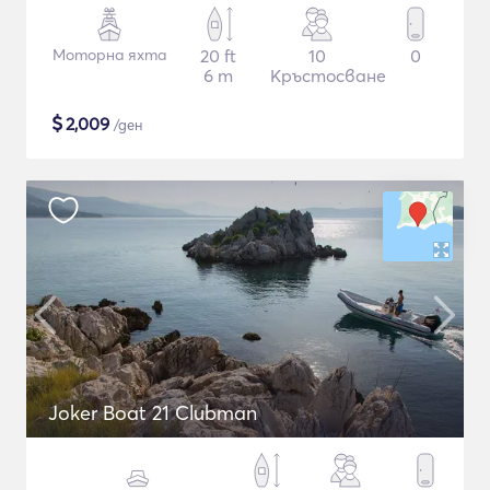
Моторна яхта
20 ft
10
0
6 m
Кръстосване
$
2,009
/ден
Joker Boat 21 Clubman