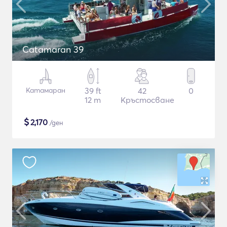
Catamaran 39
Катамаран
39 ft
42
0
12 m
Кръстосване
$
2,170
/ден