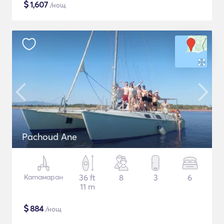
$
1,607
/нощ
Pachoud Ane
Катамаран
36 ft
8
3
6
11 m
$
884
/нощ