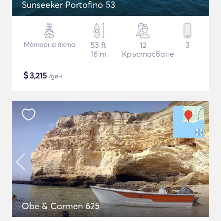
Sunseeker Portofino 53
Моторна яхта
53 ft
12
3
16 m
Кръстосване
$
3,215
/ден
Obe & Carmen 625