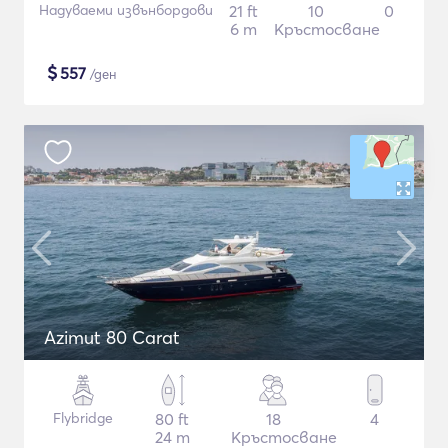
Надуваеми извънбордови
21 ft
10
0
6 m
Кръстосване
$
557
/ден
Azimut 80 Carat
Flybridge
80 ft
18
4
24 m
Кръстосване