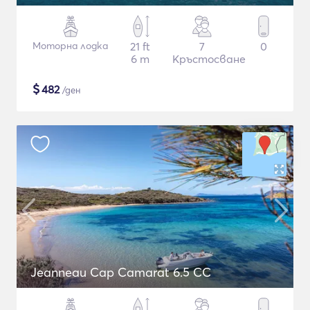
Моторна лодка
21 ft
7
0
6 m
Кръстосване
$
482
/ден
Jeanneau Cap Camarat 6.5 CC