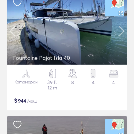
Fountaine Pajot Isla 40
Катамаран
39 ft
8
4
4
12 m
$
944
/нощ