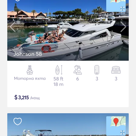
Johnson 58
Моторна яхта
58 ft
6
3
3
18 m
$
3,215
/нощ