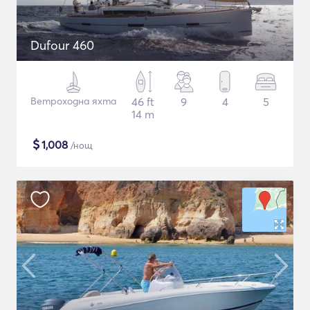
Dufour 460
Ветроходна яхта
46 ft
9
4
5
14 m
$
1,008
/нощ