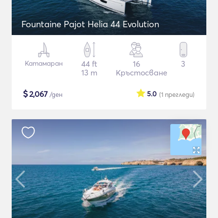
Fountaine Pajot Helia 44 Evolution
Катамаран
44 ft
16
3
13 m
Кръстосване
$
2,067
5.0
/ден
(1
прегледи
)