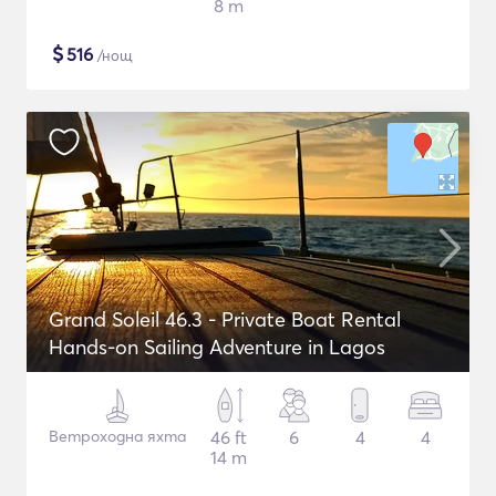
8 m
$
516
/нощ
Grand Soleil 46.3 - Private Boat Rental
Hands-on Sailing Adventure in Lagos
Ветроходна яхта
46 ft
6
4
4
14 m