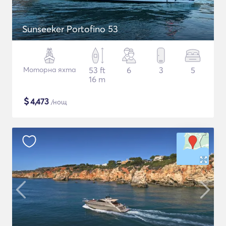
Sunseeker Portofino 53
Моторна яхта
53 ft
6
3
5
16 m
$
4,473
/нощ