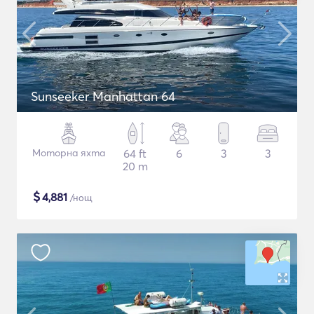
Sunseeker Manhattan 64
Моторна яхта
64 ft
6
3
3
20 m
$
4,881
/нощ