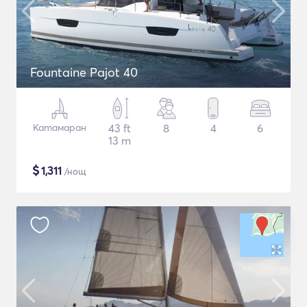
Fountaine Pajot 40
Катамаран
43 ft
8
4
6
13 m
$
1,311
/нощ