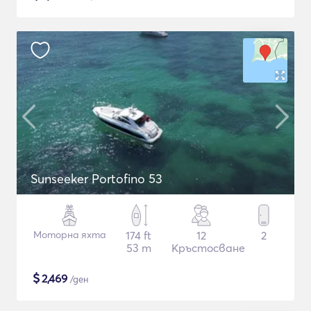
Sunseeker Portofino 53
Моторна яхта
174 ft
12
2
53 m
Кръстосване
$
2,469
/ден