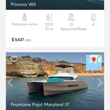
Princess V65
Моторна яхта
70 ft
12
4
21 m
Кръстосване
$
5,627
/ден
Fountaine Pajot Maryland 37