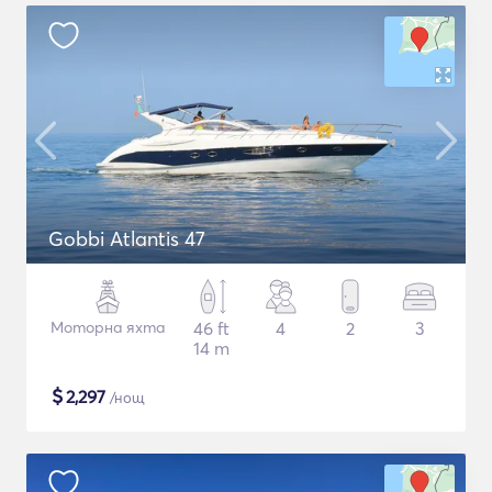
Gobbi Atlantis 47
Моторна яхта
46 ft
4
2
3
14 m
$
2,297
/нощ