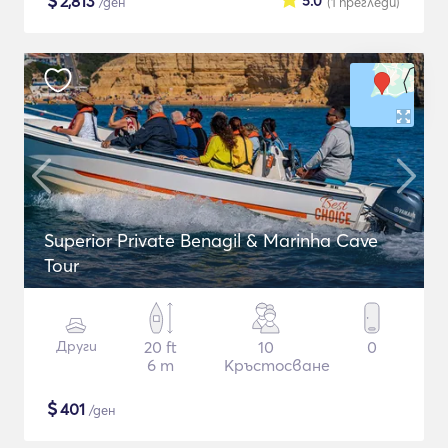
$
2,813
5.0
/ден
(1
прегледи
)
Superior Private Benagil & Marinha Cave
Tour
Други
20 ft
10
0
6 m
Кръстосване
$
401
/ден