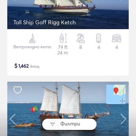
Tall Ship Gaff Rigg Ketch
Ветроходна яхта
79 ft
8
4
4
24 m
$
1,462
/нощ
Филтри