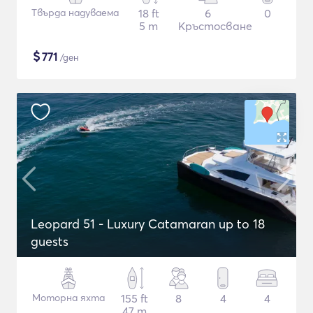
Твърда надуваема
18 ft
6
0
5 m
Кръстосване
$
771
/ден
Leopard 51 - Luxury Catamaran up to 18
guests
Моторна яхта
155 ft
8
4
4
47 m