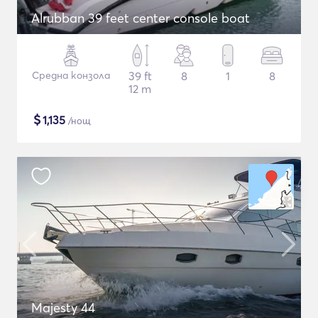
Alrubban 39 feet center console boat
Средна конзола
39 ft
8
1
8
12 m
$
1,135
/нощ
Majesty 44