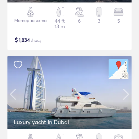
Моторна яхта
44 ft
6
3
5
13 m
$
1,834
/нощ
Luxury yacht in Dubai