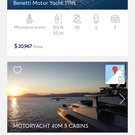
Benetti Motor Yacht 115ft
Моторна яхта
115 ft
10
5
7
35 m
$
20,967
/нощ
MOTORYACHT 40M 5 CABINS