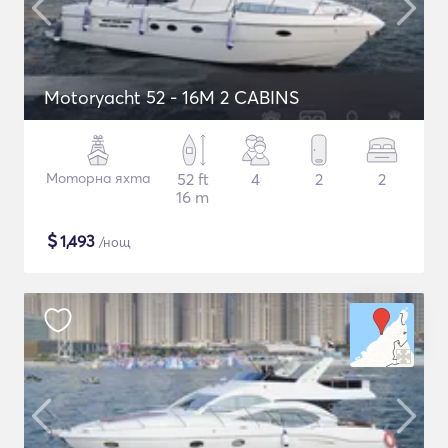
Motoryacht 52 - 16M 2 CABINS
Моторна яхта
52 ft
4
2
2
16 m
$
1,493
/нощ