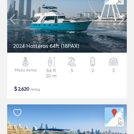
2024 Hatteras 64ft (18PAX)
Мега яхта
64 ft
5
2
3
20 m
$
2,620
/нощ