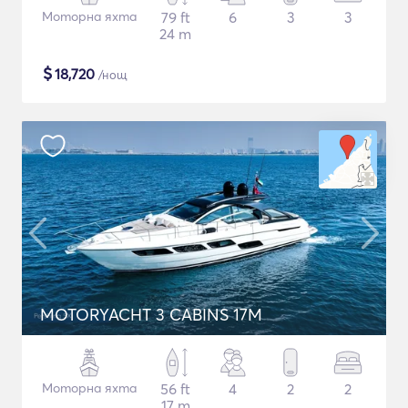
Моторна яхта
79 ft
6
3
3
24 m
$
18,720
/нощ
MOTORYACHT 3 CABINS 17M
Моторна яхта
56 ft
4
2
2
17 m