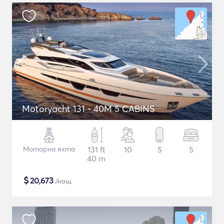
Motoryacht 131 - 40M 5 CABINS
Моторна яхта
131 ft
10
5
5
40 m
$
20,673
/нощ