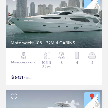
Motoryacht 105 - 32M 4 CABINS
Моторна яхта
105 ft
8
4
4
32 m
$
6,431
/нощ