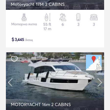
Motoryacht 17M 3 CABINS
Моторна яхта
55 ft
6
3
3
17 m
$
3,445
/нощ
MOTORYACHT 16m 2 CABINS