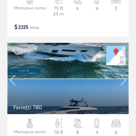
Моторна яхта
75 ft
6
4
5
23 m
$
2,125
/нощ
Ferretti 780
Моторна яхта
78 ft
8
4
6