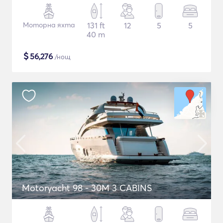
Моторна яхта
131 ft
12
5
5
40 m
$
56,276
/нощ
Motoryacht 98 - 30M 3 CABINS