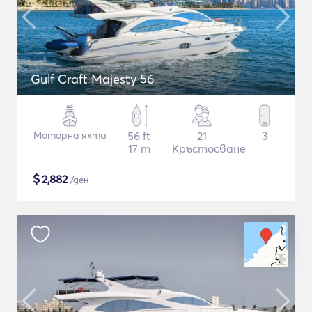
Gulf Craft Majesty 56
Моторна яхта
56 ft
21
3
17 m
Кръстосване
$
2,882
/ден