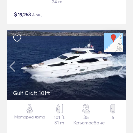
24 m
$
19,263
/нощ
Gulf Craft 101ft
Моторна яхта
101 ft
35
5
31 m
Кръстосване