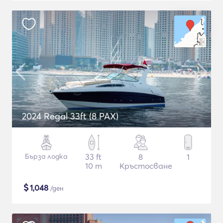
2024 Regal 33ft (8 PAX)
Бърза лодка
33 ft
8
1
10 m
Кръстосване
$
1,048
/ден