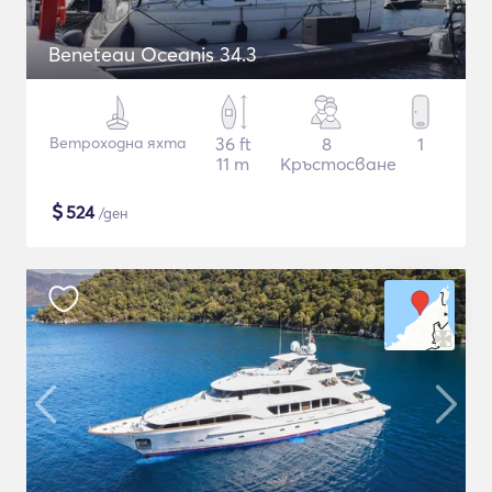
Beneteau Oceanis 34.3
Ветроходна яхта
36 ft
8
1
11 m
Кръстосване
$
524
/ден