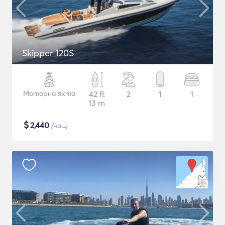
Skipper 120S
Моторна яхта
42 ft
2
1
1
13 m
$
2,440
/нощ