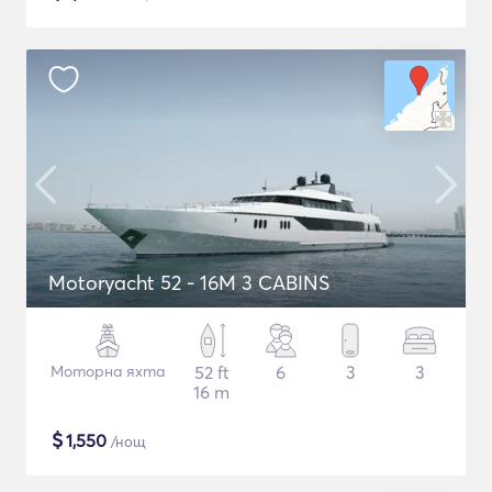
Motoryacht 52 - 16M 3 CABINS
Моторна яхта
52 ft
6
3
3
16 m
$
1,550
/нощ