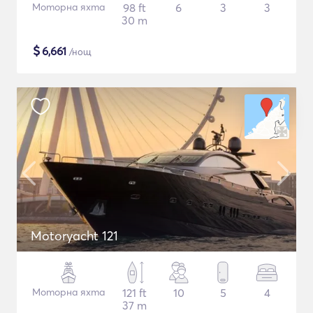
Моторна яхта
98 ft
6
3
3
30 m
$
6,661
/нощ
Motoryacht 121
Моторна яхта
121 ft
10
5
4
37 m