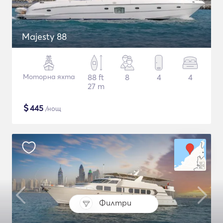
Majesty 88
Моторна яхта
88 ft
8
4
4
27 m
$
445
/нощ
Филтри