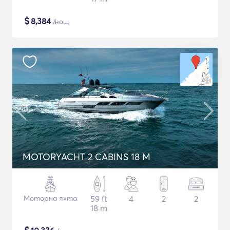
$
8,384
/нощ
MOTORYACHT 2 CABINS 18 M
Моторна яхта
59 ft
4
2
2
18 m