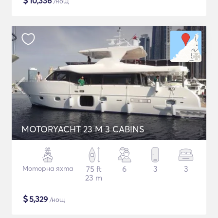
$
10,336
/нощ
MOTORYACHT 23 M 3 CABINS
Моторна яхта
75 ft
6
3
3
23 m
$
5,329
/нощ