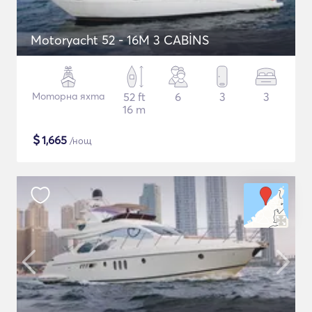
Motoryacht 52 - 16M 3 CABİNS
Моторна яхта
52 ft
6
3
3
16 m
$
1,665
/нощ