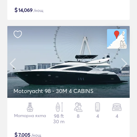
$
14,069
/нощ
Motoryacht 98 - 30M 4 CABINS
Моторна яхта
98 ft
8
4
4
30 m
$
7,005
/нощ