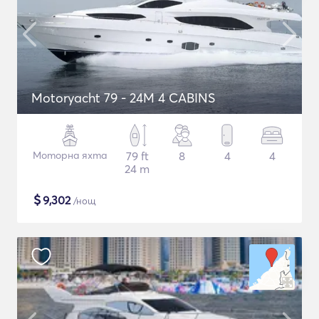
Motoryacht 79 - 24M 4 CABINS
Моторна яхта
79 ft
8
4
4
24 m
$
9,302
/нощ