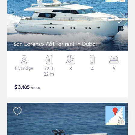
San Lorenzo 72ft for rent in Dubai
Flybridge
72 ft
8
4
5
22 m
$
3,485
/нощ