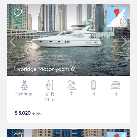
Flybridge Motor yacht 61
Flybridge
61 ft
7
4
4
19 m
$
3,020
/нощ