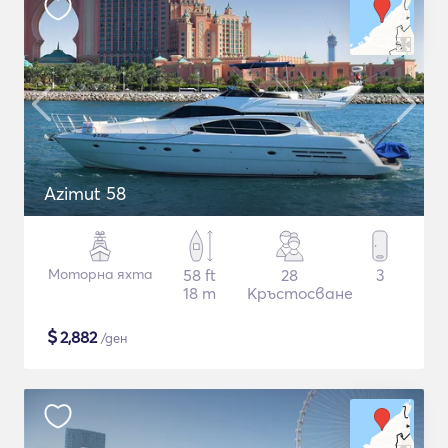
Azimut 58
Моторна яхта
58 ft
28
3
18 m
Кръстосване
$
2,882
/ден