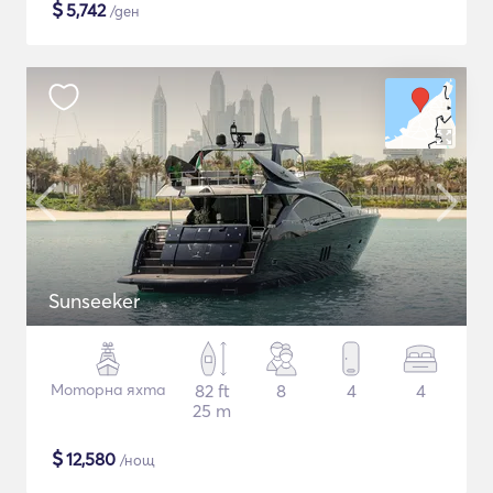
$
5,742
/ден
Sunseeker
Моторна яхта
82 ft
8
4
4
25 m
$
12,580
/нощ