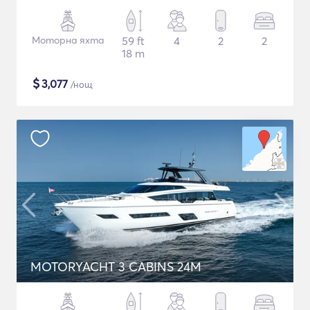
Моторна яхта
59 ft
4
2
2
18 m
$
3,077
/нощ
MOTORYACHT 3 CABINS 24M