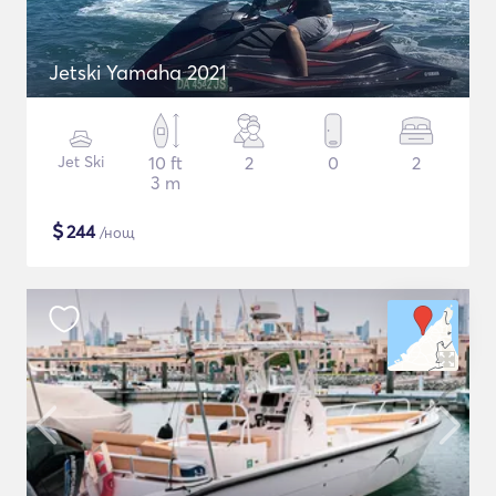
Jetski Yamaha 2021
Jet Ski
10 ft
2
0
2
3 m
$
244
/нощ