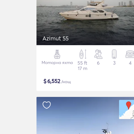
Azimut 55
Моторна яхта
55 ft
6
3
4
17 m
$
6,552
/нощ