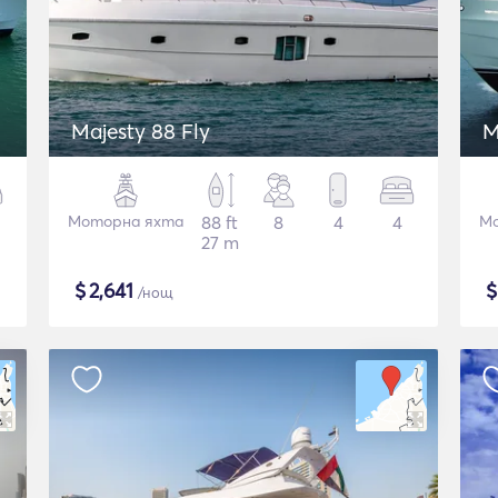
Majesty 88 Fly
M
Моторна яхта
88 ft
8
4
4
Мо
27 m
$
2,641
/нощ