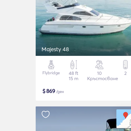
Majesty 48
Flybridge
48 ft
10
2
15 m
Кръстосване
$
869
/ден