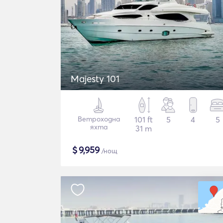
Majesty 101
Ветроходна
101 ft
5
4
5
яхта
31 m
$
9,959
/нощ