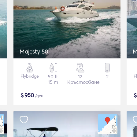
Majesty 50
M
Flybridge
50 ft
12
2
F
15 m
Кръстосване
$
950
/ден