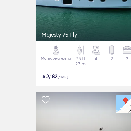
Majesty 75 Fly
Моторна яхта
75 ft
4
2
2
23 m
$
2,182
/нощ