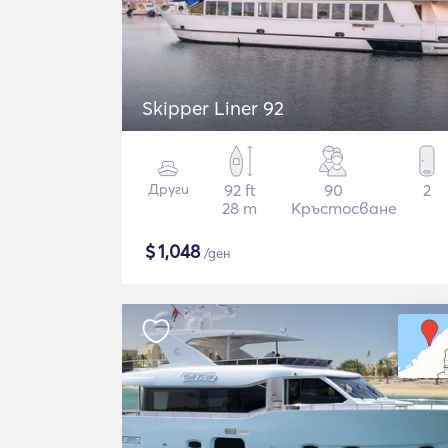
Skipper Liner 92
Други
92 ft
90
2
28 m
Кръстосване
$
1,048
/ден