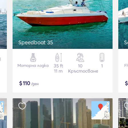
Speedboat 35
S
Моторна лодка
35 ft
10
1
F
11 m
Кръстосване
$
110
/ден