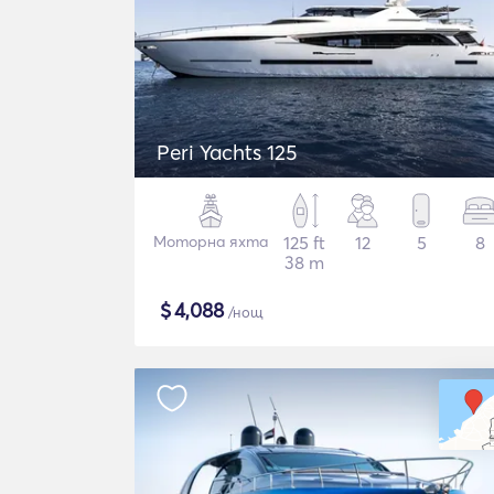
Peri Yachts 125
Моторна яхта
125 ft
12
5
8
38 m
$
4,088
/нощ