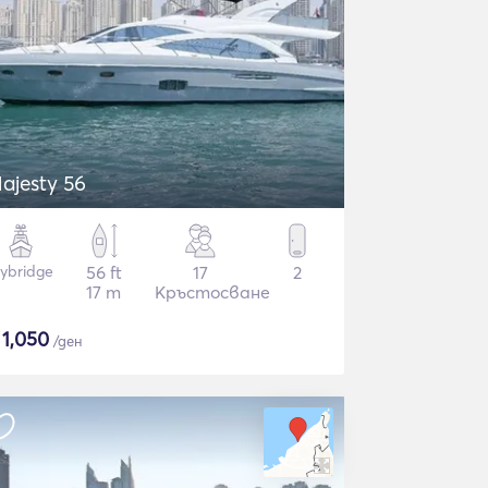
ajesty 56
lybridge
56 ft
17
2
17 m
Кръстосване
$
1,050
/ден