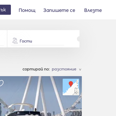
сък
Помощ
Запишете се
Влезте
Гости
cортирай по:
>