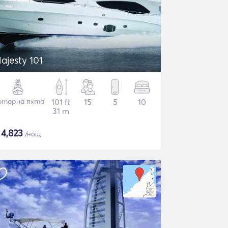
ajesty 101
торна яхта
101 ft
15
5
10
31 m
$
4,823
/нощ