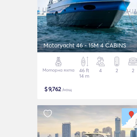
Motoryacht 46 - 15M 4 CABINS
Моторна яхта
46 ft
4
2
2
14 m
$
9,762
/нощ