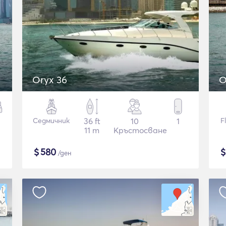
Oryx 36
O
Седмичник
36 ft
10
1
F
11 m
Кръстосване
$
580
/ден