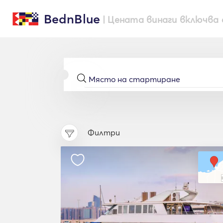
BednBlue
| Цената винаги включва 
Филтри