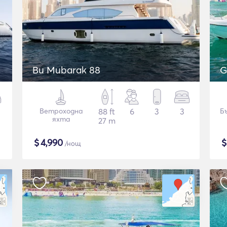
Bu Mubarak 88
G
Ветроходна
88 ft
6
3
3
Б
яхта
27 m
$
4,990
/нощ