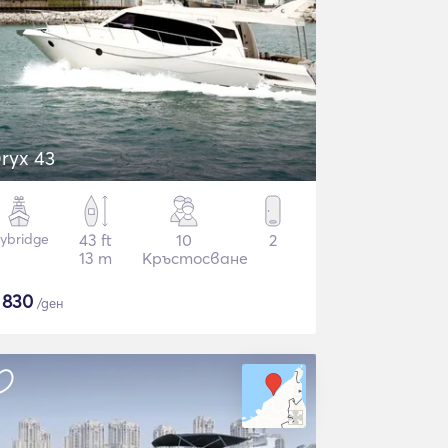
ryx 43
lybridge
43 ft
10
2
13 m
Кръстосване
$
830
/ден