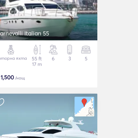
arnevalli Italian 55
торна яхта
55 ft
6
3
5
17 m
$
1,500
/нощ