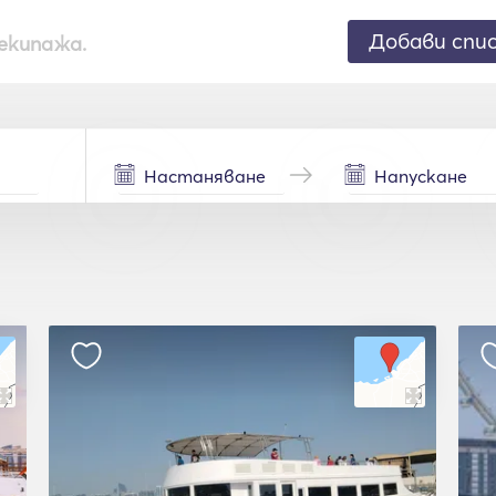
Добави спи
екипажа.