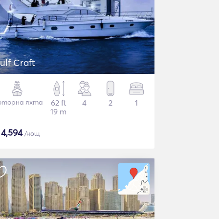
ulf Craft
торна яхта
62 ft
4
2
1
19 m
$
4,594
/нощ