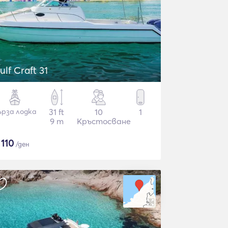
ulf Craft 31
ърза лодка
31 ft
10
1
9 m
Кръстосване
$
110
/ден