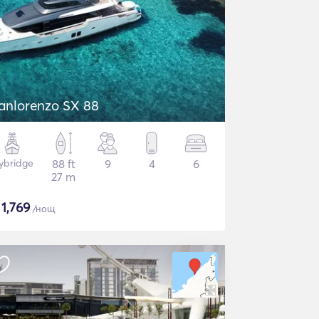
anlorenzo SX 88
lybridge
88 ft
9
4
6
27 m
$
1,769
/нощ