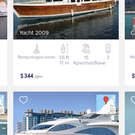
Yacht 2009
C
Ветроходна яхта
55 ft
15
3
Мо
17 m
Кръстосване
$
344
/ден